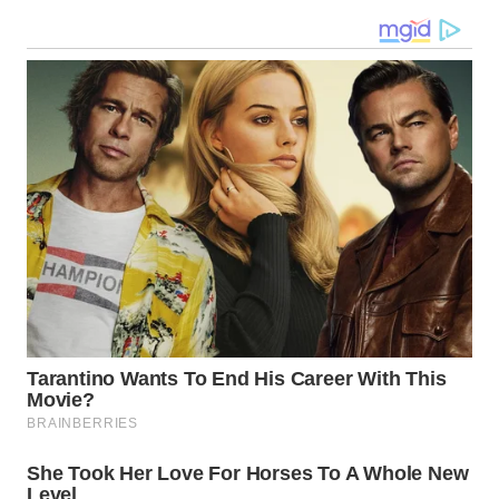
WN
KALTARA
WN
KALSEL
WN
KALTIM
WN
SULSEL
WN
GORONTALO
WN
SULUT