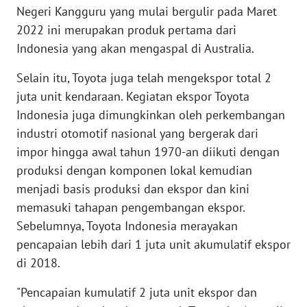
Negeri Kangguru yang mulai bergulir pada Maret
REDAKSI
2022 ini merupakan produk pertama dari
Indonesia yang akan mengaspal di Australia.
KARIR
Selain itu, Toyota juga telah mengekspor total 2
DISCLAIMER
juta unit kendaraan. Kegiatan ekspor Toyota
Indonesia juga dimungkinkan oleh perkembangan
Wahana
News
industri otomotif nasional yang bergerak dari
Regional
impor hingga awal tahun 1970-an diikuti dengan
produksi dengan komponen lokal kemudian
WN
menjadi basis produksi dan ekspor dan kini
SUMUT
memasuki tahapan pengembangan ekspor.
Sebelumnya, Toyota Indonesia merayakan
WN
pencapaian lebih dari 1 juta unit akumulatif ekspor
JAKARTA
di 2018.
WN
"Pencapaian kumulatif 2 juta unit ekspor dan
JABAR