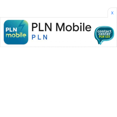
CILEUNGSI
X
NEWS
BERKAT
NEWS
BERAMPU
NEWS
ANUGERAH
NEWS
AKHLAK
ID
PERAPKI
NEWS
WAHANA MEDIA GROUP