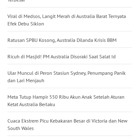
WN
Viral di Medsos, Langit Merah di Australia Barat Ternyata
NUSANTARA
Efek Debu Siklon
WN
Ratusan SPBU Kosong, Australia Dilanda Krisis BBM
JOGJA
Ricuh di Masjid! PM Australia Disoraki Saat Salat Id
WN
JATIM
Ular Muncul di Peron Stasiun Sydney, Penumpang Panik
dan Lari Menjauh
WN
BALI
Meta Tutup Hampir 550 Ribu Akun Anak Setelah Aturan
Ketat Australia Berlaku
WN
KALBAR
Cuaca Ekstrem Picu Kebakaran Besar di Victoria dan New
South Wales
WN
KALTENG