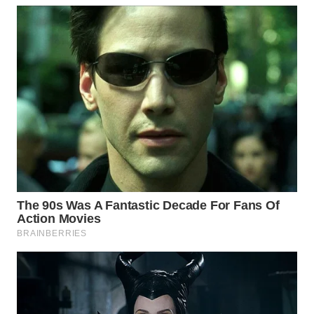
LANGKAT
WN
TAPANULI
SELATAN
WN
TANJUNG
LESUNG
WN
KARO
WN
SIMALUNGUN
WN
LABUHANBATU