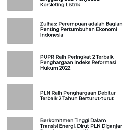
Korsleting Listrik
WAHANA
LISTRIK
Zulhas: Perempuan adalah Bagian
Penting Pertumbuhan Ekonomi
Indonesia
WAHANA
TRAVEL
PUPR Raih Peringkat 2 Terbaik
WAHANA
Penghargaan Indeks Reformasi
TV
Hukum 2022
WAHANANEWS
ID
PLN Raih Penghargaan Debitur
Terbaik 2 Tahun Berturut-turut
WAHANANEWS
CO ID
Berkomitmen Tinggi Dalam
WAHANANEWS
Transisi Energi, Dirut PLN Diganjar
NET