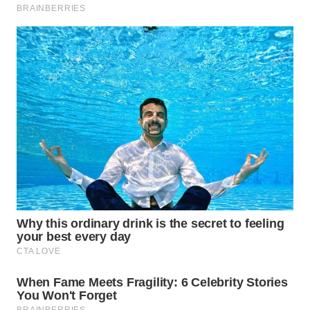
WN
PRIANGAN
TIMUR
WN
SEMARANG
WN
SOLO
WN
BOROBUDUR
WN
MADURA
WN
SURABAYA