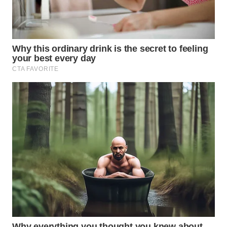
BEKASI
WN
BOGOR
WN
DEPOK
WN
TAPANULI
UTARA
WN
SAMOSIR
WN
PADANG
LAWAS