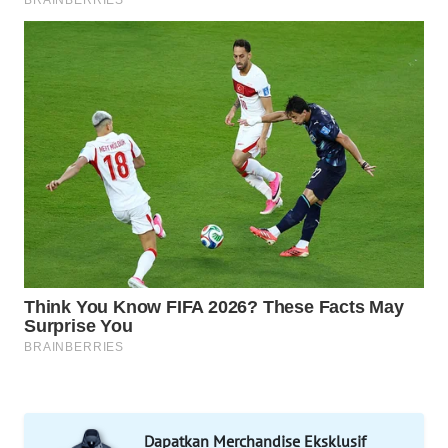
WN
NATUNA
WN
BINTAN
WN
MANDALIKA
WN
LIKUPANG
WN
LABUANBAJO
WN
Dapatkan Merchandise Eksklusif
BORNEO