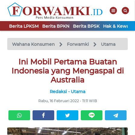
Berita LPKSM
Berita BPKN
Berita BPSK
Hak & Kewaji
WAHANA
Tutup
TV
Wahana Konsumen
Forwamki
Utama
BERITA
Ini Mobil Pertama Buatan
LPKSM
Indonesia yang Mengaspal di
Australia
BERITA
BPKN
Redaksi - Utama
Rabu, 16 Februari 2022 - 11:11 WIB
BERITA
BPSK
HAK &