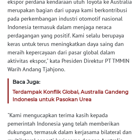
ekspor perdana kendaraan utuh Toyota ke Australia
merupakan bagian dari upaya kami berkontribusi
WN
pada perkembangan industri otomotif nasional
BANTEN
Indonesia termasuk dalam menjaga neraca
perdagangan yang positif. Kami selalu berupaya
WN
NTT
keras untuk terus meningkatkan daya saing dan
meraih kepercayaan dari pasar global dalam
WN
aktivitas ekspor," kata Presiden Direktur PT TMMIN
KEPRI
Warih Andang Tjahjono.
WN
Baca Juga:
PAPUA
Terdampak Konflik Global, Australia Gandeng
Indonesia untuk Pasokan Urea
WN
PAPUA
"Kami mengucapkan terima kasih kepada
BARAT
pemerintah Indonesia yang telah memberikan
dukungan, termasuk dalam kerjasama bilateral dan
WN