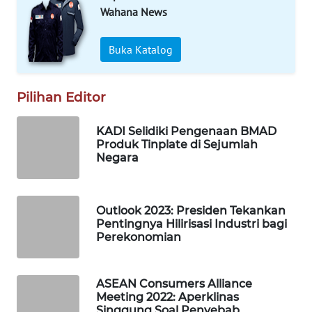
Wahana News
Wahana
Media
Buka Katalog
Group
WAHANA
Pilihan Editor
NEWS
KADI Selidiki Pengenaan BMAD
WAHANA
Produk Tinplate di Sejumlah
TANI
Negara
WAHANA
ADVOKAT
Outlook 2023: Presiden Tekankan
Pentingnya Hilirisasi Industri bagi
Perekonomian
WAHANA
INFRASTRUKTUR
ASEAN Consumers Alliance
WAHANA
Meeting 2022: Aperklinas
Singgung Soal Penyebab
KONSUMEN