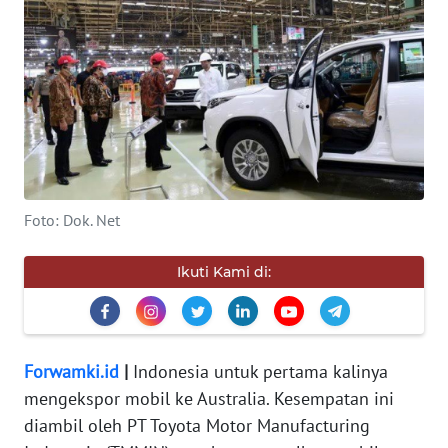
KEWAJIBAN
KONSUMEN
WAHANA
ADVOKAT
OPINI
Foto: Dok. Net
KONSUMEN
NET
Ikuti Kami di:
FORWAMKI
PERAPKI
Forwamki.id
|
Indonesia untuk pertama kalinya
mengekspor mobil ke Australia. Kesempatan ini
WALINKI
diambil oleh PT Toyota Motor Manufacturing