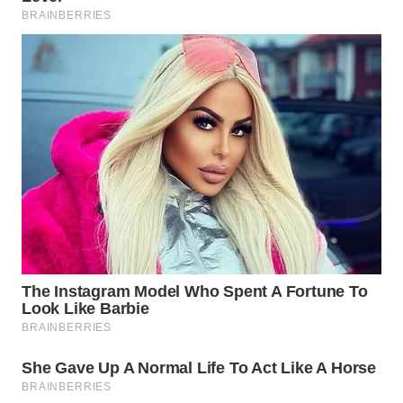
WN
MALUKU
WN
MALUT
WN
DAIRI
WN
DANAU
TOBA
WN
NIAS
WN