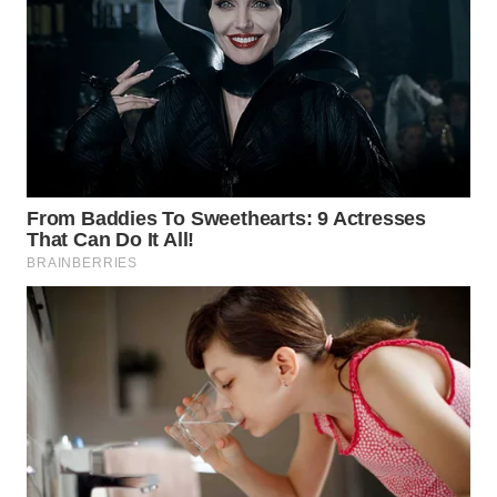
WN
TAPANULI
TENGAH
WN DELI
SERDANG
WN
TEBING
TINGGI
WN
PAKPAK
WN
KARAWANG
WN