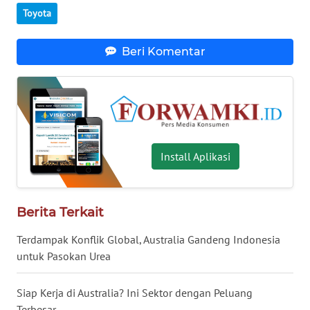
Toyota
WN
BABEL
Beri Komentar
WN
SUMBAR
WN
SUMSEL
Install Aplikasi
WN
BENGKULU
Berita Terkait
Terdampak Konflik Global, Australia Gandeng Indonesia
WN
LAMPUNG
untuk Pasokan Urea
WN
Siap Kerja di Australia? Ini Sektor dengan Peluang
JATENG
Terbesar