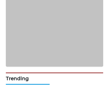
WAHANA
DESA
WISATA
LAPAK
WAHANA
Wahana
Network
KONSUMEN
LISTRIK
Trending
MASYARAKAT
KELISTRIKAN
WALINKI