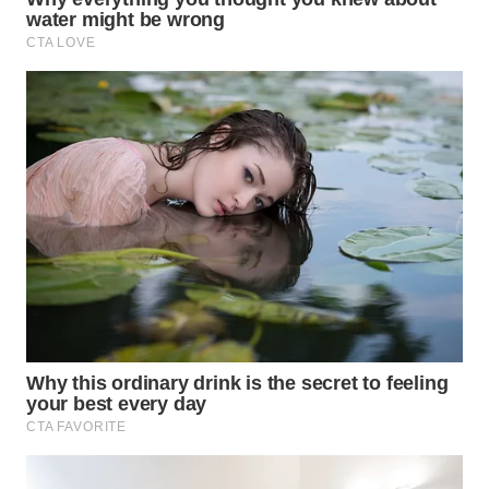
WN
SUMEDANG
WN
CIANJUR
WN
KEPULAUAN
SERIBU
WN
TANGERANG
WN
BINJAI
WN
CIREBON