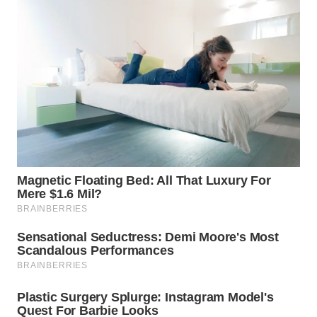
WN
INDRAMAYU
WN
KUNINGAN
WN
MAJALENGKA
WN
SUBANG
WN
SUKABUMI
WN
PURWAKARTA