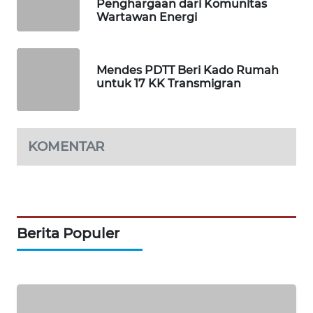
Penghargaan dari Komunitas
Wartawan Energi
WAHANA
SPORT
Mendes PDTT Beri Kado Rumah
untuk 17 KK Transmigran
WAHANA
UMKM
WAHANA
KOMENTAR
SELEB
WAHANA
PERSONA
Berita Populer
WAHANA
OTOMOTIF
WAHANA
HEALTH