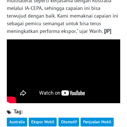
multilateral seperti kerjasama dengan Australia
RIAU
melalui IA-CEPA, sehingga capaian ini bisa
terwujud dengan baik. Kami memaknai capaian ini
WN
SERAMBI
sebagai pemicu semangat untuk bisa terus
meningkatkan performa ekspor," ujar Warih.
[JP]
WN
JAMBI
WN
SULTRA
WN
NTB
WN
SULTENG
Tag:
WN
Australia
Ekspor Mobil
Otomotif
Penjualan Mobil
SULBAR