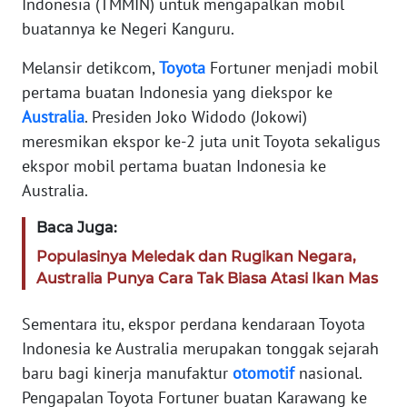
Indonesia (TMMIN) untuk mengapalkan mobil
Informasi
buatannya ke Negeri Kanguru.
Melansir detikcom,
Toyota
Fortuner menjadi mobil
INDEKS
BERITA
pertama buatan Indonesia yang diekspor ke
Australia
. Presiden Joko Widodo (Jokowi)
KONTAK
meresmikan ekspor ke-2 juta unit Toyota sekaligus
KAMI
ekspor mobil pertama buatan Indonesia ke
Australia.
INFO
IKLAN
Baca Juga:
Populasinya Meledak dan Rugikan Negara,
TENTANG
Australia Punya Cara Tak Biasa Atasi Ikan Mas
KAMI
Sementara itu, ekspor perdana kendaraan Toyota
PEDOMAN
Indonesia ke Australia merupakan tonggak sejarah
MEDIA
baru bagi kinerja manufaktur
otomotif
nasional.
SIBER
Pengapalan Toyota Fortuner buatan Karawang ke