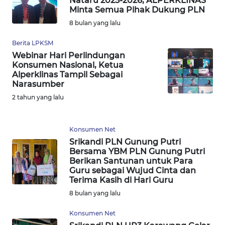
Nataru 2025-2026, ALPERKLINAS
Minta Semua Pihak Dukung PLN
WN
8 bulan yang lalu
BANTEN
Berita LPKSM
WN
Webinar Hari Perlindungan
NTT
Konsumen Nasional, Ketua
Alperklinas Tampil Sebagai
Narasumber
WN
2 tahun yang lalu
KEPRI
WN
Konsumen Net
PAPUA
Srikandi PLN Gunung Putri
Bersama YBM PLN Gunung Putri
Berikan Santunan untuk Para
WN
Guru sebagai Wujud Cinta dan
PAPUA
Terima Kasih di Hari Guru
BARAT
8 bulan yang lalu
WN
Konsumen Net
RIAU