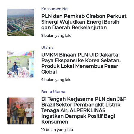
WN
Konsumen Net
SUMEDANG
PLN dan Pemkab Cirebon Perkuat
Sinergi Wujudkan Energi Bersih
WN
dan Daerah Berkelanjutan
CIANJUR
9 bulan yang lalu
Utama
WN
KEPULAUAN
UMKM Binaan PLN UID Jakarta
Raya Ekspansi ke Korea Selatan,
SERIBU
Produk Lokal Menembus Pasar
Global
WN
9 bulan yang lalu
TANGERANG
Berita Utama
WN
Di Tengah Kerjasama PLN dan J&F
Brazil Sektor Pembangkit Listrik
BINJAI
Tenaga Air, ALPERKLINAS
Ingatkan Dampak Positif Bagi
WN
Konsumen
CIREBON
10 bulan yang lalu