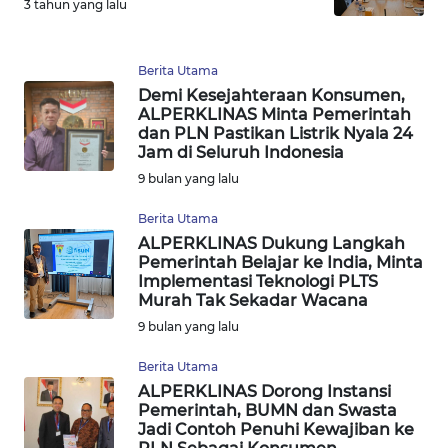
3 tahun yang lalu
WN
TAPANULI
TENGAH
Berita Utama
Demi Kesejahteraan Konsumen,
WN DELI
ALPERKLINAS Minta Pemerintah
SERDANG
dan PLN Pastikan Listrik Nyala 24
Jam di Seluruh Indonesia
WN
9 bulan yang lalu
TEBING
Berita Utama
TINGGI
ALPERKLINAS Dukung Langkah
Pemerintah Belajar ke India, Minta
WN
Implementasi Teknologi PLTS
PAKPAK
Murah Tak Sekadar Wacana
9 bulan yang lalu
WN
Berita Utama
KARAWANG
ALPERKLINAS Dorong Instansi
Pemerintah, BUMN dan Swasta
WN
Jadi Contoh Penuhi Kewajiban ke
BEKASI