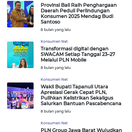
Provinsi Bali Raih Penghargaan
WN
Daerah Peduli Perlindungan
KALTARA
Konsumen 2025 Mendag Budi
Santoso
8 bulan yang lalu
WN
KALSEL
Konsumen Net
Transformasi digital dengan
WN
SWACAM Setiap Tanggal 23–27
KALTIM
Melalui PLN Mobile
8 bulan yang lalu
WN
Konsumen Net
SULSEL
Wakil Bupati Tapanuli Utara
Apresiasi Gerak Cepat PLN,
WN
Pulihkan Kelistrikan Sekaligus
GORONTALO
Salurkan Bantuan Pascabencana
8 bulan yang lalu
WN
Konsumen Net
SULUT
PLN Group Jawa Barat Wujudkan