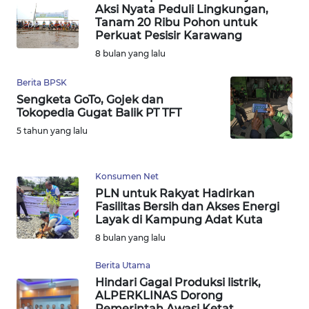
Aksi Nyata Peduli Lingkungan,
WN
Tanam 20 Ribu Pohon untuk
MALUKU
Perkuat Pesisir Karawang
8 bulan yang lalu
WN
Berita BPSK
MALUT
Sengketa GoTo, Gojek dan
Tokopedia Gugat Balik PT TFT
WN
5 tahun yang lalu
DAIRI
WN
Konsumen Net
DANAU
PLN untuk Rakyat Hadirkan
TOBA
Fasilitas Bersih dan Akses Energi
Layak di Kampung Adat Kuta
8 bulan yang lalu
WN
NIAS
Berita Utama
Hindari Gagal Produksi listrik,
WN
ALPERKLINAS Dorong
LANGKAT
Pemerintah Awasi Ketat