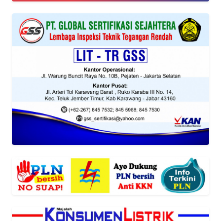
KEWAJIBAN
KONSUMEN
WAHANA
ADVOKAT
OPINI
KONSUMEN
NET
FORWAMKI
PERAPKI
WALINKI