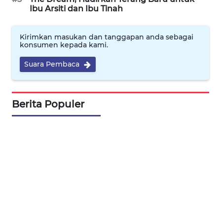
Ibu Arsiti dan Ibu Tinah
Wahana
Media
Group
Kirimkan masukan dan tanggapan anda sebagai
konsumen kepada kami.
WAHANA
Suara Pembaca
NEWS
WAHANA
Berita Populer
TANI
WAHANA
ADVOKAT
WAHANA
INFRASTRUKTUR
WAHANA
KONSUMEN