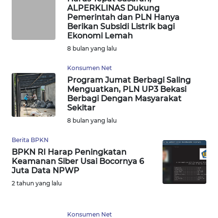
ALPERKLINAS Dukung
Pemerintah dan PLN Hanya
WN
Berikan Subsidi Listrik bagi
NUSANTARA
Ekonomi Lemah
8 bulan yang lalu
WN
JOGJA
Konsumen Net
Program Jumat Berbagi Saling
Menguatkan, PLN UP3 Bekasi
WN
Berbagi Dengan Masyarakat
JATIM
Sekitar
8 bulan yang lalu
WN
BALI
Berita BPKN
BPKN RI Harap Peningkatan
Keamanan Siber Usai Bocornya 6
WN
Juta Data NPWP
KALBAR
2 tahun yang lalu
WN
KALTENG
Konsumen Net