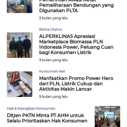
Pemeliharaan Bendungan yang
Digunakan PLTA
WN
9 bulan yang lalu
TAPANULI
SELATAN
Berita Utama
ALPERKLINAS Apresiasi
WN
Marketplace Biomassa PLN
TANJUNG
Indonesia Power, Peluang Cuan
LESUNG
bagi Konsumen Listrik
9 bulan yang lalu
WN
Konsumen Net
KARO
Manfaatkan Promo Power Hero
dari PLN, Listrik Cukup dan
WN
Aktivitas Makin Lancar
SIMALUNGUN
9 bulan yang lalu
Hak & Kewajiban Konsumen
WN
LABUHANBATU
Ditjen PKTN Minta PT AHM untuk
Selalu Prioritaskan Hak Konsumen