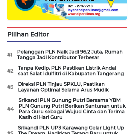
WN
NATUNA
Pilihan Editor
WN
BINTAN
Pelanggan PLN Naik Jadi 96,2 Juta, Rumah
#1
WN
Tangga Jadi Kontributor Terbesar
MANDALIKA
Tanpa Kedip, PLN Pastikan Listrik Andal
#2
saat Salat Idulfitri di Kabupaten Tangerang
WN
Direksi PLN Tinjau SPKLU, Pastikan
LIKUPANG
#3
Layanan Optimal Selama Arus Mudik
Srikandi PLN Gunung Putri Bersama YBM
WN
PLN Gunung Putri Berikan Santunan untuk
LABUANBAJO
#4
Para Guru sebagai Wujud Cinta dan Terima
Kasih di Hari Guru
WN
Srikandi PLN UP3 Karawang Gelar Light Up
BORNEO
#5
The Dream, Hadirkan Terang Baru untuk