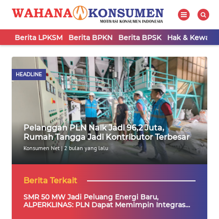
Berita LPKSM
Berita BPKN
Berita BPSK
Hak & Kewaji
WAHANA
Tutup
TV
HEADLINE
BERITA
LPKSM
Pelanggan PLN Naik Jadi 96,2 Juta,
BERITA
Rumah Tangga Jadi Kontributor Terbesar
BPKN
Konsumen Net
|
2 bulan yang lalu
BERITA
Berita Terkait
BPSK
SMR 50 MW Jadi Peluang Energi Baru,
ALPERKLINAS: PLN Dapat Memimpin Integrasi
HAK &
Nuklir ke Sistem Kelistrikan