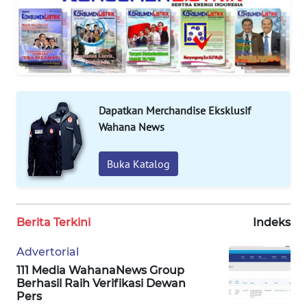
Informasi
INDEKS
BERITA
KONTAK
KAMI
Dapatkan Merchandise Eksklusif
Wahana News
INFO
IKLAN
Buka Katalog
TENTANG
KAMI
Berita Terkini
Indeks
PEDOMAN
Advertorial
MEDIA
111 Media WahanaNews Group
SIBER
Berhasil Raih Verifikasi Dewan
Pers