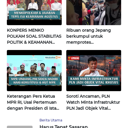
WN
BABEL
KONPERS MENKO
Ribuan orang Jepang
WN
POLKAM SOAL STABILITAS
berkumpul untuk
SUMBAR
POLITIK & KEAMANAN
memprotes
NASIONAL | Wahana
pembangunan masjid
WN
Terkini
pertama di Fujisawa
SUMSEL
WN
BENGKULU
Keterangan Pers Ketua
Soroti Ancaman, PLN
WN
MPR RI, Usai Pertemuan
Watch Minta Infrastruktur
LAMPUNG
dengan Presiden di Istana
PLN Jadi Objek Vital
| Wahana Terkini
Khusus | Alperklinas
WN
Research
Berita Utama
JATENG
Harus Tepat Sasaran,