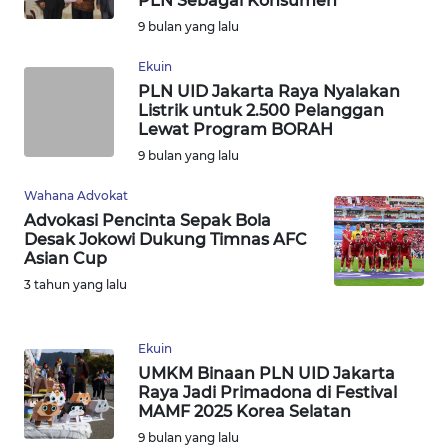
PLN Sebagai Konsumen
9 bulan yang lalu
WN
Ekuin
BOGOR
PLN UID Jakarta Raya Nyalakan
Listrik untuk 2.500 Pelanggan
WN
Lewat Program BORAH
DEPOK
9 bulan yang lalu
WN
Wahana Advokat
TAPANULI
Advokasi Pencinta Sepak Bola
UTARA
Desak Jokowi Dukung Timnas AFC
Asian Cup
3 tahun yang lalu
WN
SAMOSIR
Ekuin
WN
UMKM Binaan PLN UID Jakarta
PADANG
Raya Jadi Primadona di Festival
LAWAS
MAMF 2025 Korea Selatan
9 bulan yang lalu