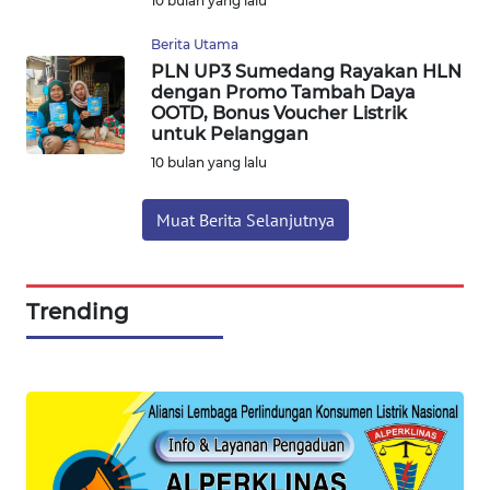
10 bulan yang lalu
WN
Berita Utama
PRIANGAN
PLN UP3 Sumedang Rayakan HLN
TIMUR
dengan Promo Tambah Daya
OOTD, Bonus Voucher Listrik
WN
untuk Pelanggan
SEMARANG
10 bulan yang lalu
WN
Muat Berita Selanjutnya
SOLO
WN
Trending
BOROBUDUR
WN
MADURA
WN
SURABAYA