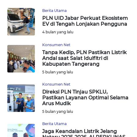
REDAKSI
Berita Utama
PLN UID Jabar Perkuat Ekosistem
KARIR
EV di Tengah Lonjakan Pengguna
4 bulan yang lalu
DISCLAIMER
Konsumen Net
Wahana
Tanpa Kedip, PLN Pastikan Listrik
News
Andal saat Salat Idulfitri di
Regional
Kabupaten Tangerang
5 bulan yang lalu
WN
SUMUT
Konsumen Net
Direksi PLN Tinjau SPKLU,
Pastikan Layanan Optimal Selama
WN
Arus Mudik
JAKARTA
5 bulan yang lalu
WN
Berita Utama
JABAR
Jaga Keandalan Listrik Jelang