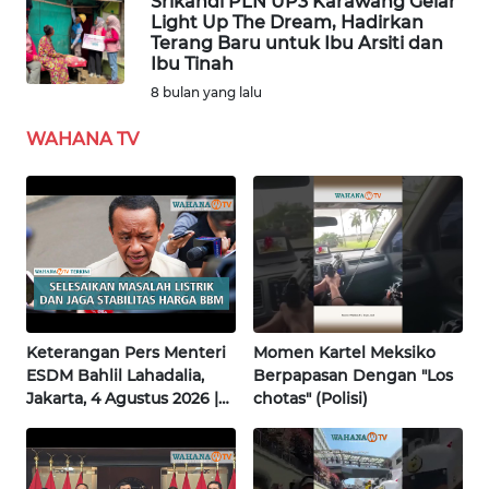
Srikandi PLN UP3 Karawang Gelar
Light Up The Dream, Hadirkan
Terang Baru untuk Ibu Arsiti dan
WN
Ibu Tinah
SERAMBI
8 bulan yang lalu
WN
WAHANA TV
JAMBI
WN
SULTRA
WN
NTB
Keterangan Pers Menteri
Momen Kartel Meksiko
WN
ESDM Bahlil Lahadalia,
Berpapasan Dengan "Los
SULTENG
Jakarta, 4 Agustus 2026 |
chotas" (Polisi)
Wahana Terkini
WN
SULBAR