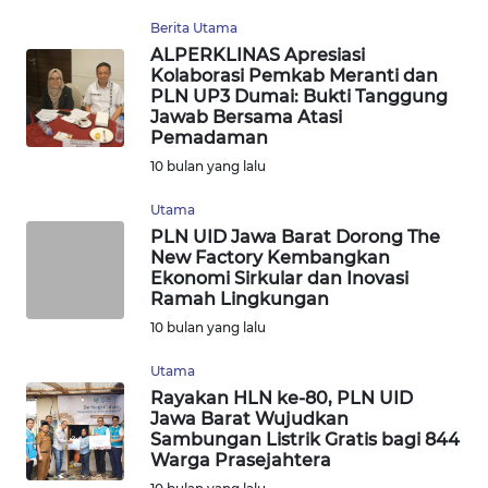
Berita Utama
WN
ALPERKLINAS Apresiasi
INDRAMAYU
Kolaborasi Pemkab Meranti dan
PLN UP3 Dumai: Bukti Tanggung
WN
Jawab Bersama Atasi
KUNINGAN
Pemadaman
10 bulan yang lalu
WN
Utama
MAJALENGKA
PLN UID Jawa Barat Dorong The
New Factory Kembangkan
WN
Ekonomi Sirkular dan Inovasi
SUBANG
Ramah Lingkungan
10 bulan yang lalu
WN
Utama
SUKABUMI
Rayakan HLN ke-80, PLN UID
Jawa Barat Wujudkan
WN
Sambungan Listrik Gratis bagi 844
PURWAKARTA
Warga Prasejahtera