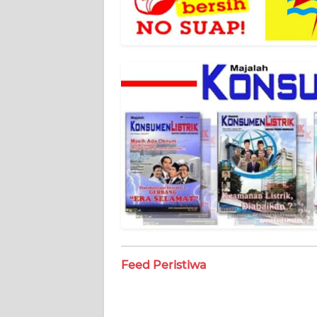
BANTEN
WN
NTT
WN
KEPRI
WN
PAPUA
WN
PAPUA
BARAT
Feed Peristiwa
WN
RIAU