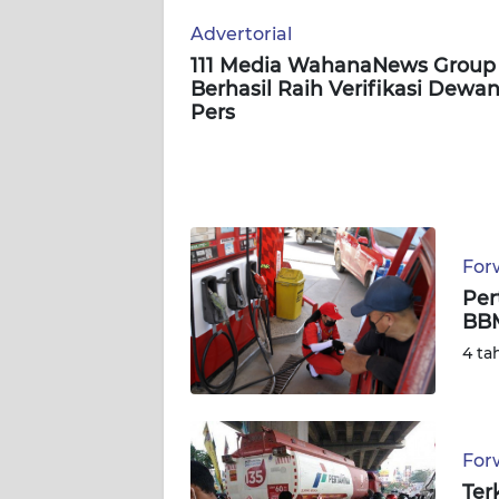
WN
SERAMBI
Advertorial
111 Media WahanaNews Group
WN
Berhasil Raih Verifikasi Dewa
JAMBI
Pers
WN
SULTRA
WN
For
NTB
Per
BBM
WN
4 ta
SULTENG
WN
SULBAR
For
Ter
WN