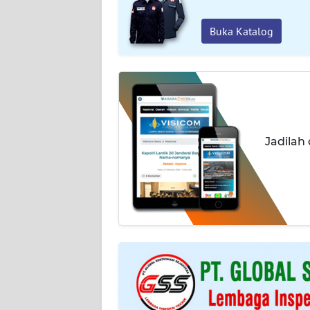
INDEKS
BERITA
Buka Katalog
KONTAK
KAMI
INFO
IKLAN
Jadilah
TENTANG
KAMI
PEDOMAN
MEDIA
SIBER
REDAKSI