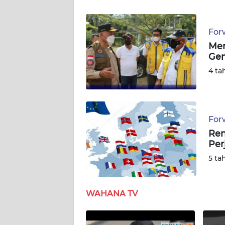
NUSANTARA
For
WN
JOGJA
Men
Gem
4 ta
WN
JATIM
WN
BALI
For
Ren
Per
WN
KALBAR
5 ta
WN
KALTENG
WAHANA TV
WN