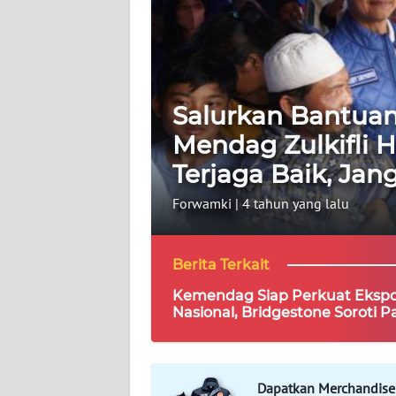
WAHANA
ADVOKAT
OPINI
Salurkan Bantuan
Mendag Zulkifli 
KONSUMEN
Terjaga Baik, Ja
NET
Forwamki
|
4 tahun yang lalu
FORWAMKI
Berita Terkait
PERAPKI
Kemendag Siap Perkuat Eksp
Nasional, Bridgestone Soroti 
WALINKI
Karet hingga Tantangan EUD
Informasi
Dapatkan Merchandise