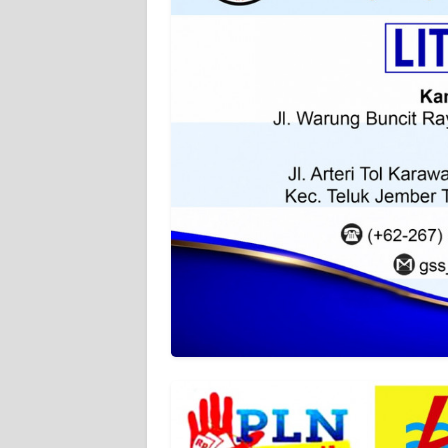
KARIR
DISCLAIMER
Wahana
News
Regional
WN
SUMUT
WN
JAKARTA
WN
JABAR
WN