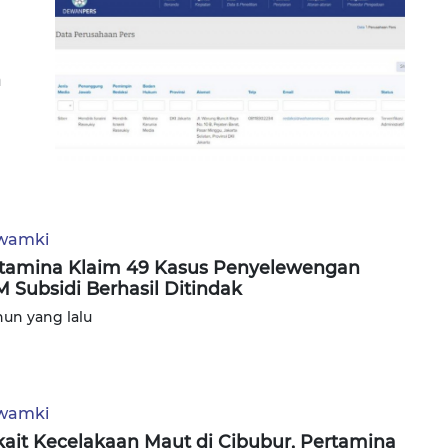
n
wamki
tamina Klaim 49 Kasus Penyelewengan
 Subsidi Berhasil Ditindak
hun yang lalu
wamki
kait Kecelakaan Maut di Cibubur, Pertamina