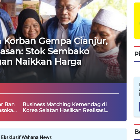
 Korban Gempa Cianjur,
Hasan: Stok Sembako
P
ngan Naikkan Harga
or Ban
Business Matching Kemendag di
Pasokan
Korea Selatan Hasilkan Realisasi
R
Ekspor dan Buka Peluang Transaksi
Baru
B
 Eksklusif Wahana News