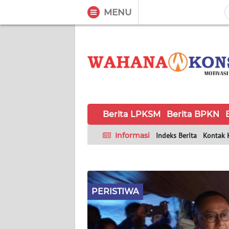
MENU
WAHANA
Tutup
TV
BERITA
LPKSM
Berita LPKSM
Berita BPKN
BERITA
BPKN
Informasi
Indeks Berita
Kontak 
BERITA
BPSK
PERISTIWA
HAK &
KEWAJIBAN
KONSUMEN