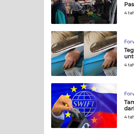
Pas
BABEL
4 ta
WN
SUMBAR
For
WN
Teg
SUMSEL
unt
4 ta
WN
BENGKULU
WN
For
LAMPUNG
Tam
dar
WN
JATENG
4 ta
WN