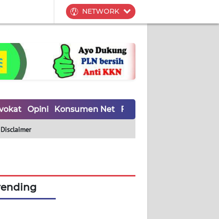
NETWORK
vokat
Opini
Konsumen Net
Forwamki
Perapki
Wal
Disclaimer
rending