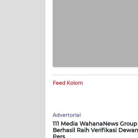
BABEL
WN
SUMBAR
WN
SUMSEL
WN
BENGKULU
Feed Kolom
WN
LAMPUNG
WN
Advertorial
JATENG
111 Media WahanaNews Group
Berhasil Raih Verifikasi Dewa
WN
Pers