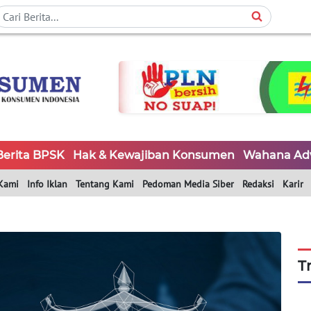
Berita BPSK
Hak & Kewajiban Konsumen
Wahana Ad
Kami
Info Iklan
Tentang Kami
Pedoman Media Siber
Redaksi
Karir
T