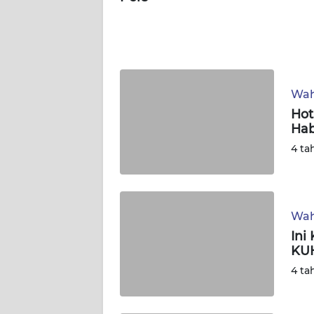
NUSANTARA
WN
JOGJA
Wah
WN
Hot
JATIM
Hab
4 ta
WN
BALI
WN
Wah
KALBAR
Ini
KU
WN
KALTENG
4 ta
WN