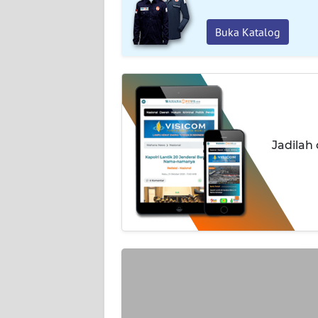
INDEKS
BERITA
Buka Katalog
KONTAK
KAMI
INFO
IKLAN
Jadilah
TENTANG
KAMI
PEDOMAN
MEDIA
SIBER
REDAKSI