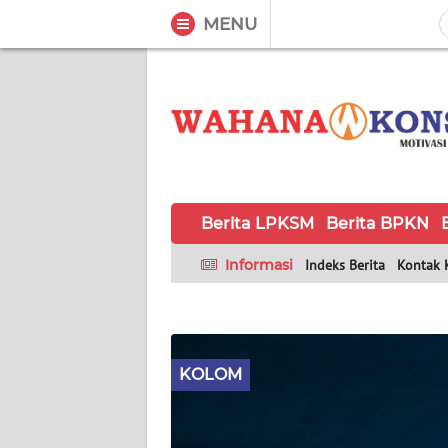
MENU
WAHANA
Tutup
TV
BERITA
LPKSM
Berita LPKSM
Berita BPKN
BERITA
BPKN
Informasi
Indeks Berita
Kontak 
BERITA
BPSK
KOLOM
HAK &
KEWAJIBAN
KONSUMEN