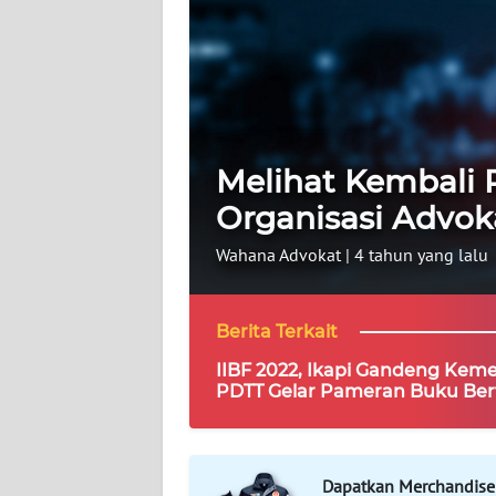
WAHANA
ADVOKAT
OPINI
Melihat Kembali
KONSUMEN
Organisasi Advok
NET
Wahana Advokat
|
4 tahun yang lalu
FORWAMKI
Berita Terkait
PERAPKI
IIBF 2022, Ikapi Gandeng Kem
PDTT Gelar Pameran Buku Ber
WALINKI
Internasional
Informasi
Dapatkan Merchandise