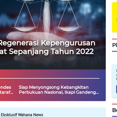
 Regenerasi Kepengurusan
P
at Sepanjang Tahun 2022
endes
Siap Menyongsong Kebangkitan
taraf
Perbukuan Nasional, Ikapi Gandeng
Kemendes PDTT Gelar IIBF 2022
B
 Eksklusif Wahana News