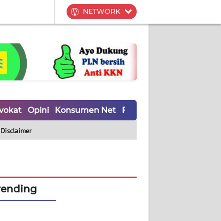
NETWORK
vokat
Opini
Konsumen Net
Forwamki
Perapki
Wal
Disclaimer
rending