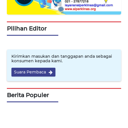
WN
TAPANULI
TENGAH
Pilihan Editor
WN DELI
SERDANG
WN
Kirimkan masukan dan tanggapan anda sebagai
TEBING
konsumen kepada kami.
TINGGI
Suara Pembaca
WN
PAKPAK
Berita Populer
WN
KARAWANG
WN
BEKASI