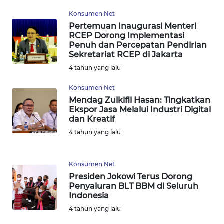
WN
Konsumen Net
BANTEN
Pertemuan Inaugurasi Menteri
RCEP Dorong Implementasi
Penuh dan Percepatan Pendirian
WN
Sekretariat RCEP di Jakarta
NTT
4 tahun yang lalu
WN
Konsumen Net
KEPRI
Mendag Zulkifli Hasan: Tingkatkan
Ekspor Jasa Melalui Industri Digital
dan Kreatif
WN
4 tahun yang lalu
PAPUA
WN
Konsumen Net
PAPUA
Presiden Jokowi Terus Dorong
BARAT
Penyaluran BLT BBM di Seluruh
Indonesia
WN
4 tahun yang lalu
RIAU