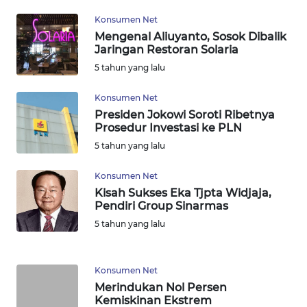
WN
Konsumen Net
MALUKU
Mengenal Aliuyanto, Sosok Dibalik
Jaringan Restoran Solaria
5 tahun yang lalu
WN
MALUT
Konsumen Net
Presiden Jokowi Soroti Ribetnya
WN
Prosedur Investasi ke PLN
DAIRI
5 tahun yang lalu
WN
Konsumen Net
DANAU
Kisah Sukses Eka Tjpta Widjaja,
TOBA
Pendiri Group Sinarmas
5 tahun yang lalu
WN
NIAS
Konsumen Net
Merindukan Nol Persen
WN
Kemiskinan Ekstrem
LANGKAT