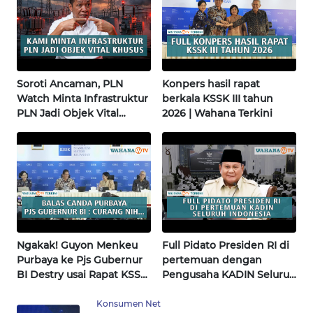
WN
BABEL
WN
Soroti Ancaman, PLN
Konpers hasil rapat
SUMBAR
Watch Minta Infrastruktur
berkala KSSK III tahun
PLN Jadi Objek Vital
2026 | Wahana Terkini
Khusus | Alperklinas
WN
Research
SUMSEL
WN
BENGKULU
WN
Ngakak! Guyon Menkeu
Full Pidato Presiden RI di
LAMPUNG
Purbaya ke Pjs Gubernur
pertemuan dengan
BI Destry usai Rapat KSSK
Pengusaha KADIN Seluruh
WN
| Wahana Terkini
Indonesia | Wahana
JATENG
Terkini
Konsumen Net