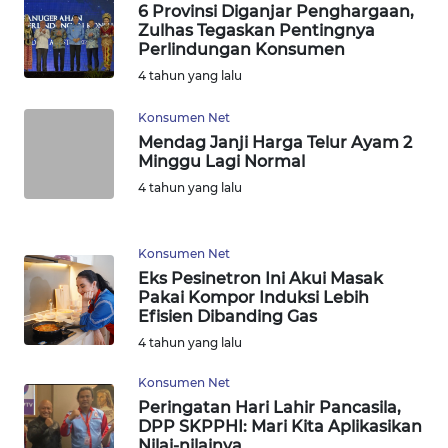
6 Provinsi Diganjar Penghargaan,
Zulhas Tegaskan Pentingnya
WN
Perlindungan Konsumen
NUSANTARA
4 tahun yang lalu
WN
Konsumen Net
JOGJA
Mendag Janji Harga Telur Ayam 2
Minggu Lagi Normal
WN
4 tahun yang lalu
JATIM
Konsumen Net
WN
Eks Pesinetron Ini Akui Masak
BALI
Pakai Kompor Induksi Lebih
Efisien Dibanding Gas
WN
4 tahun yang lalu
KALBAR
Konsumen Net
WN
Peringatan Hari Lahir Pancasila,
DPP SKPPHI: Mari Kita Aplikasikan
KALTENG
Nilai-nilainya