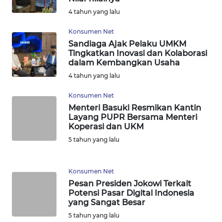
4 tahun yang lalu
WN
KALTARA
Konsumen Net
Sandiaga Ajak Pelaku UMKM
WN
Tingkatkan Inovasi dan Kolaborasi
dalam Kembangkan Usaha
KALSEL
4 tahun yang lalu
WN
Konsumen Net
KALTIM
Menteri Basuki Resmikan Kantin
Layang PUPR Bersama Menteri
WN
Koperasi dan UKM
SULSEL
5 tahun yang lalu
WN
Konsumen Net
GORONTALO
Pesan Presiden Jokowi Terkait
Potensi Pasar Digital Indonesia
WN
yang Sangat Besar
SULUT
5 tahun yang lalu