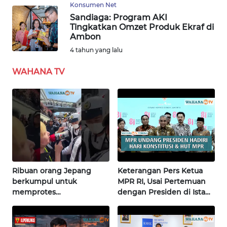
Konsumen Net
Sandiaga: Program AKI
WN
Tingkatkan Omzet Produk Ekraf di
SERAMBI
Ambon
4 tahun yang lalu
WN
JAMBI
WAHANA TV
WN
SULTRA
WN
NTB
Ribuan orang Jepang
Keterangan Pers Ketua
WN
berkumpul untuk
MPR RI, Usai Pertemuan
SULTENG
memprotes
dengan Presiden di Istana
pembangunan masjid
| Wahana Terkini
WN
pertama di Fujisawa
SULBAR