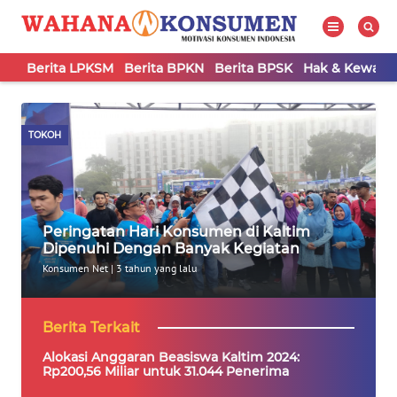
Berita LPKSM
Berita BPKN
Berita BPSK
Hak & Kewaji
WAHANA
Tutup
TV
TOKOH
BERITA
LPKSM
Peringatan Hari Konsumen di Kaltim
BERITA
Dipenuhi Dengan Banyak Kegiatan
BPKN
Konsumen Net
|
3 tahun yang lalu
BERITA
Berita Terkait
BPSK
Alokasi Anggaran Beasiswa Kaltim 2024:
Rp200,56 Miliar untuk 31.044 Penerima
HAK &