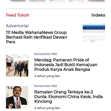
REDAKSI
KARIR
Feed Tokoh
Indeks
Advertorial
DISCLAIMER
111 Media WahanaNews Group
Berhasil Raih Verifikasi Dewan
Wahana
Pers
News
Regional
Konsumen Net
Mendag: Pameran Pride of
WN
Indonesia Jadi Bukti Kemajuan
SUMUT
Produk Karya Anak Bangsa
4 tahun yang lalu
WN
Konsumen Net
JAKARTA
Ramalan Orang Terkaya ke-2
Dunia: Ekonomi China Keok, India
WN
Kinclong
JABAR
4 tahun yang lalu