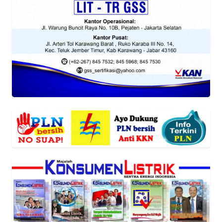
Informasi
INDEKS
BERITA
KONTAK
KAMI
INFO
IKLAN
TENTANG
KAMI
PEDOMAN
MEDIA
SIBER