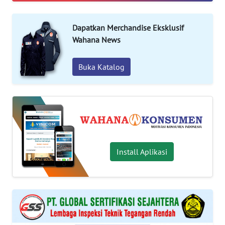
KEWAJIBAN
KONSUMEN
Dapatkan Merchandise Eksklusif
Wahana News
WAHANA
ADVOKAT
Buka Katalog
OPINI
KONSUMEN
NET
Install Aplikasi
FORWAMKI
PERAPKI
WALINKI