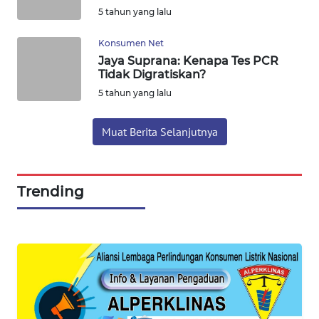
5 tahun yang lalu
WN
Konsumen Net
TAPANULI
Jaya Suprana: Kenapa Tes PCR
SELATAN
Tidak Digratiskan?
5 tahun yang lalu
WN
TANJUNG
LESUNG
Muat Berita Selanjutnya
WN
KARO
Trending
WN
SIMALUNGUN
WN
LABUHANBATU