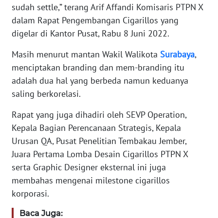
sudah settle,” terang Arif Affandi Komisaris PTPN X
dalam Rapat Pengembangan Cigarillos yang
KARIR
digelar di Kantor Pusat, Rabu 8 Juni 2022.
DISCLAIMER
Masih menurut mantan Wakil Walikota
Surabaya
,
menciptakan branding dan mem-branding itu
Wahana
News
adalah dua hal yang berbeda namun keduanya
Regional
saling berkorelasi.
Rapat yang juga dihadiri oleh SEVP Operation,
WN
SUMUT
Kepala Bagian Perencanaan Strategis, Kepala
Urusan QA, Pusat Penelitian Tembakau Jember,
WN
Juara Pertama Lomba Desain Cigarillos PTPN X
JAKARTA
serta Graphic Designer eksternal ini juga
membahas mengenai milestone cigarillos
WN
korporasi.
JABAR
Baca Juga: