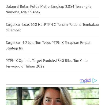
WN
Dalam 3 Bulan Polda Metro Tangkap 2.054 Tersangka
NUSANTARA
Narkoba, Ada 15 Anak
WN
Targetkan Luas 650 Ha, PTPN X Tanam Perdana Tembakau
JOGJA
di Jember
WN
Targetkan 4.2 Juta Ton Tebu, PTPN X Terapkan Empat
JATIM
Strategi Ini
WN
PTPN X Optimis Target Produksi 340 Ribu Ton Gula
BALI
Terwujud di Tahun 2022
WN
KALBAR
WN
KALTENG