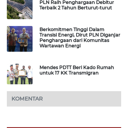
PLN Raih Penghargaan Debitur
WAHANA
Terbaik 2 Tahun Berturut-turut
SPORT
WAHANA
Berkomitmen Tinggi Dalam
UMKM
Transisi Energi, Dirut PLN Diganjar
Penghargaan dari Komunitas
Wartawan Energi
WAHANA
SELEB
Mendes PDTT Beri Kado Rumah
WAHANA
untuk 17 KK Transmigran
PERSONA
WAHANA
OTOMOTIF
KOMENTAR
WAHANA
HEALTH