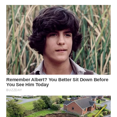
SUMEDANG
WN
CIANJUR
WN
KEPULAUAN
SERIBU
WN
TANGERANG
WN
BINJAI
WN
CIREBON