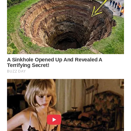
WN
INDRAMAYU
WN
KUNINGAN
WN
MAJALENGKA
WN
SUBANG
WN
SUKABUMI
WN
PURWAKARTA