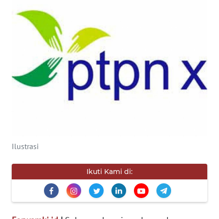
KONSUMEN
WAHANA
ADVOKAT
OPINI
KONSUMEN
NET
FORWAMKI
Ilustrasi
PERAPKI
Ikuti Kami di:
WALINKI
Informasi