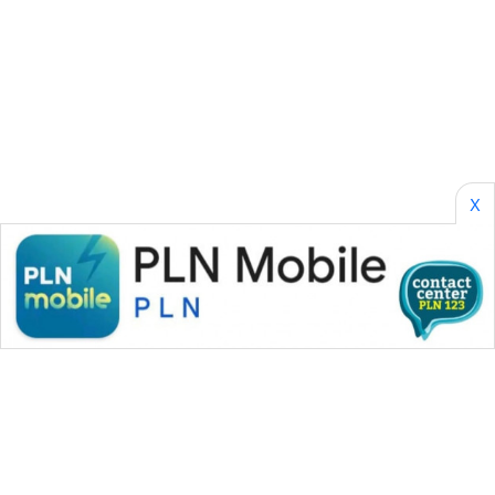
CILEUNGSI
NEWS
BERKAT
NEWS
BERAMPU
NEWS
X
ANUGERAH
NEWS
AKHLAK
ID
PERAPKI
NEWS
SONYA