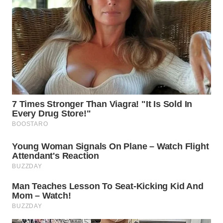
WN
KALTARA
WN
KALSEL
WN
KALTIM
WN
SULSEL
WN
GORONTALO
WN
SULUT