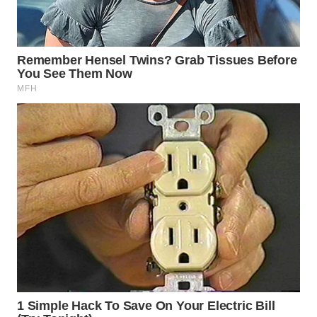
TAPANULI
TENGAH
WN DELI
SERDANG
WN
TEBING
TINGGI
WN
PAKPAK
WN
KARAWANG
WN
BEKASI