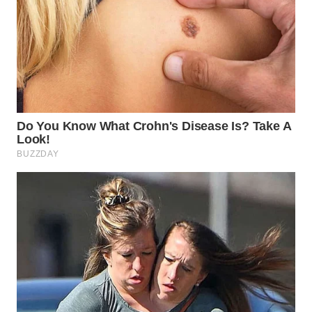
WN
TAPANULI
SELATAN
WN
TANJUNG
LESUNG
WN
KARO
WN
SIMALUNGUN
WN
LABUHANBATU
WN