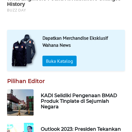
Wahana
Media
Group
WAHANA
NEWS
Dapatkan Merchandise Eksklusif
Wahana News
WAHANA
TANI
Buka Katalog
WAHANA
ADVOKAT
Pilihan Editor
WAHANA
KADI Selidiki Pengenaan BMAD
INFRASTRUKTUR
Produk Tinplate di Sejumlah
Negara
WAHANA
KONSUMEN
Outlook 2023: Presiden Tekankan