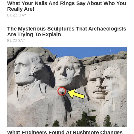
WN
NATUNA
WN
BINTAN
WN
MANDALIKA
WN
LIKUPANG
WN
LABUANBAJO
WN
BORNEO