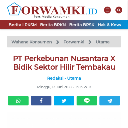
Berita LPKSM
Berita BPKN
Berita BPSK
Hak & Kewaji
WAHANA
Tutup
TV
Wahana Konsumen
Forwamki
Utama
BERITA
LPKSM
PT Perkebunan Nusantara X
Bidik Sektor Hilir Tembakau
BERITA
BPKN
Redaksi - Utama
Minggu, 12 Juni 2022 - 13:13 WIB
BERITA
BPSK
HAK &
KEWAJIBAN