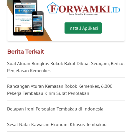
WN
BABEL
Install Aplikasi
WN
SUMBAR
WN
Berita Terkait
SUMSEL
Soal Aturan Bungkus Rokok Bakal Dibuat Seragam, Berikut
Penjelasan Kemenkes
WN
BENGKULU
Rancangan Aturan Kemasan Rokok Kemenkes, 6.000
Pekerja Tembakau Kirim Surat Penolakan
WN
LAMPUNG
Delapan Ironi Persoalan Tembakau di Indonesia
WN
JATENG
Sesat Nalar Kawasan Ekonomi Khusus Tembakau