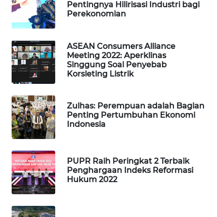
Pentingnya Hilirisasi Industri bagi
WAHANA
Perekonomian
LISTRIK
ASEAN Consumers Alliance
WAHANA
Meeting 2022: Aperklinas
TRAVEL
Singgung Soal Penyebab
Korsleting Listrik
WAHANA
TV
Zulhas: Perempuan adalah Bagian
Penting Pertumbuhan Ekonomi
WAHANANEWS
Indonesia
ID
WAHANANEWS
PUPR Raih Peringkat 2 Terbaik
CO ID
Penghargaan Indeks Reformasi
Hukum 2022
WAHANANEWS
NET