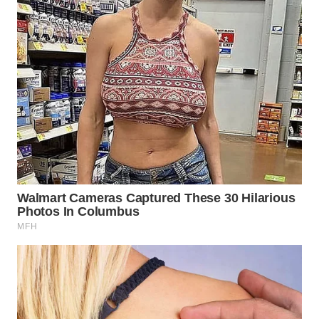
WN
MALUKU
WN
MALUT
WN
DAIRI
WN
DANAU
TOBA
WN
NIAS
WN
LANGKAT