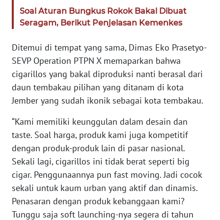
WN
Soal Aturan Bungkus Rokok Bakal Dibuat
BANTEN
Seragam, Berikut Penjelasan Kemenkes
WN
Ditemui di tempat yang sama, Dimas Eko Prasetyo-
NTT
SEVP Operation PTPN X memaparkan bahwa
cigarillos yang bakal diproduksi nanti berasal dari
WN
daun tembakau pilihan yang ditanam di kota
KEPRI
Jember yang sudah ikonik sebagai kota tembakau.
WN
“Kami memiliki keunggulan dalam desain dan
PAPUA
taste. Soal harga, produk kami juga kompetitif
dengan produk-produk lain di pasar nasional.
WN
PAPUA
Sekali lagi, cigarillos ini tidak berat seperti big
BARAT
cigar. Penggunaannya pun fast moving. Jadi cocok
sekali untuk kaum urban yang aktif dan dinamis.
WN
Penasaran dengan produk kebanggaan kami?
RIAU
Tunggu saja soft launching-nya segera di tahun