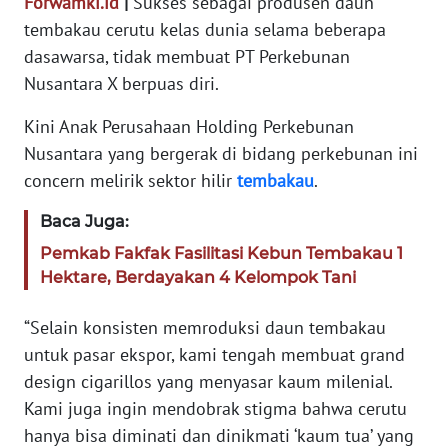
Forwamki.id
|
Sukses sebagai produsen daun
tembakau cerutu kelas dunia selama beberapa
INDEKS
dasawarsa, tidak membuat PT Perkebunan
BERITA
Nusantara X berpuas diri.
KONTAK
Kini Anak Perusahaan Holding Perkebunan
KAMI
Nusantara yang bergerak di bidang perkebunan ini
concern melirik sektor hilir
tembakau
.
INFO
IKLAN
Baca Juga:
Pemkab Fakfak Fasilitasi Kebun Tembakau 1
TENTANG
Hektare, Berdayakan 4 Kelompok Tani
KAMI
“Selain konsisten memroduksi daun tembakau
PEDOMAN
untuk pasar ekspor, kami tengah membuat grand
MEDIA
design cigarillos yang menyasar kaum milenial.
SIBER
Kami juga ingin mendobrak stigma bahwa cerutu
hanya bisa diminati dan dinikmati ‘kaum tua’ yang
REDAKSI