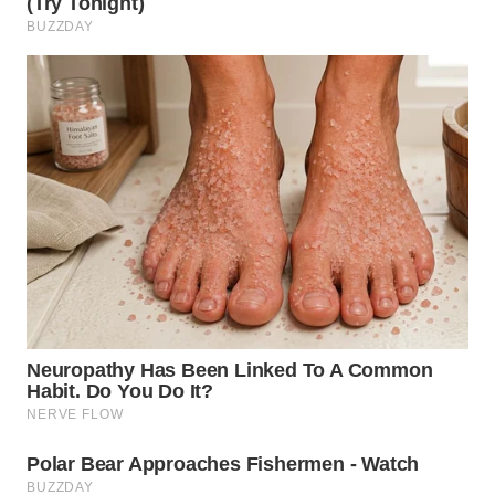
WN
BOGOR
WN
DEPOK
WN
TAPANULI
UTARA
WN
SAMOSIR
WN
PADANG
LAWAS
WN