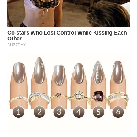
WN
PRIANGAN
TIMUR
WN
SEMARANG
WN
SOLO
WN
BOROBUDUR
WN
MADURA
WN
SURABAYA