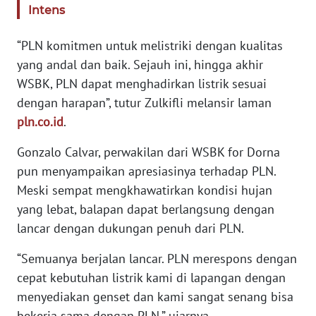
Intens
REDAKSI
“PLN komitmen untuk melistriki dengan kualitas
KARIR
yang andal dan baik. Sejauh ini, hingga akhir
WSBK, PLN dapat menghadirkan listrik sesuai
DISCLAIMER
dengan harapan”, tutur Zulkifli melansir laman
pln.co.id
.
Wahana
News
Regional
Gonzalo Calvar, perwakilan dari WSBK for Dorna
pun menyampaikan apresiasinya terhadap PLN.
WN
Meski sempat mengkhawatirkan kondisi hujan
SUMUT
yang lebat, balapan dapat berlangsung dengan
lancar dengan dukungan penuh dari PLN.
WN
JAKARTA
“Semuanya berjalan lancar. PLN merespons dengan
cepat kebutuhan listrik kami di lapangan dengan
WN
menyediakan genset dan kami sangat senang bisa
JABAR
bekerja sama dengan PLN,” ujarnya.