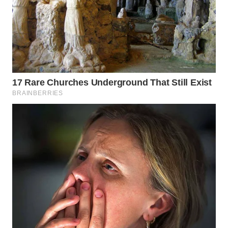
WN
NATUNA
WN
BINTAN
WN
MANDALIKA
WN
LIKUPANG
WN
LABUANBAJO
WN
BORNEO