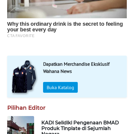
WAHANA
DESA
WISATA
LAPAK
WAHANA
Wahana
Dapatkan Merchandise Eksklusif
Network
Wahana News
KONSUMEN
Buka Katalog
LISTRIK
MASYARAKAT
Pilihan Editor
KELISTRIKAN
KADI Selidiki Pengenaan BMAD
Produk Tinplate di Sejumlah
WALINKI