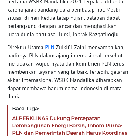
pertama WSBK Mandalika 2021 terpaksa ditunda
Informasi
karena jarak pandang para pembalap nol. Meski
situasi di hari kedua tetap hujan, balapan dapat
INDEKS
berlangsung dengan lancar dan menghasilkan
BERITA
juara dunia baru asal Turki, Toprak Razgatlıoğlu.
KONTAK
Direktur Utama
PLN
Zulkifli Zaini menyampaikan,
KAMI
hadirnya PLN dalam ajang internasional tersebut
merupakan wujud nyata dan komitmen PLN terus
INFO
memberikan layanan yang terbaik. Terlebih, gelaran
IKLAN
akbar internasional WSBK Mandalika diharapkan
dapat membawa harum nama Indonesia di mata
TENTANG
dunia.
KAMI
Baca Juga:
PEDOMAN
MEDIA
ALPERKLINAS Dukung Percepatan
SIBER
Pembangunan Energi Bersih, Tohom Purba:
PLN dan Pemerintah Daerah Harus Koordinasi