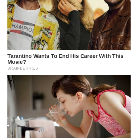
WAHANA
SPORT
WAHANA
UMKM
WAHANA
SELEB
WAHANA
PERSONA
WAHANA
OTOMOTIF
WAHANA
HEALTH