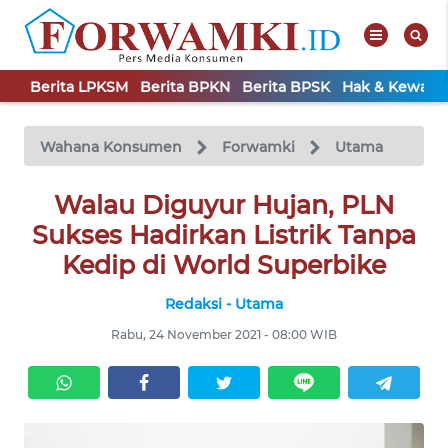
Berita LPKSM
Berita BPKN
Berita BPSK
Hak & Kewaji
WAHANA
Tutup
TV
Wahana Konsumen
Forwamki
Utama
BERITA
Walau Diguyur Hujan, PLN
LPKSM
Sukses Hadirkan Listrik Tanpa
Kedip di World Superbike
BERITA
BPKN
Redaksi - Utama
Rabu, 24 November 2021 - 08:00 WIB
BERITA
BPSK
HAK &