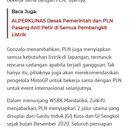
WN
Baca Juga:
BANTEN
ALPERKLINAS Desak Pemerintah dan PLN
Pasang Anti Petir di Semua Pembangkit
WN
Listrik
NTT
Gonzalo menambahkan, PLN juga menyiapkan
WN
semua kebutuhan listrik di lapangan, termasuk
KEPRI
rencana cadangan apabila terjadi gangguan. Tak
hanya itu, pihaknya juga akan merekomendasikan
WN
pengelola MotoGP untuk bekerja sama dengan PLN
PAPUA
untuk event internasional selanjutnya.
WN
Dalam menunjang WSBK Mandalika, Zulkifli
PAPUA
menjabarkan, PLN menyiapkan 2 jalur utama yang
BARAT
disuplai dari Gardu Induk (GI) Kuta dan GI Sengkol
sejak bulan Desember 2020. Seluruh persiapan
WN