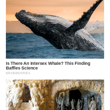
WN
PRIANGAN
TIMUR
WN
SEMARANG
WN
SOLO
WN
BOROBUDUR
WN
MADURA
WN
SURABAYA