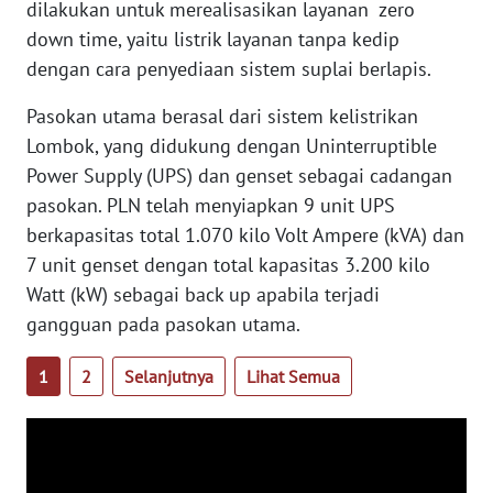
RIAU
dilakukan untuk merealisasikan layanan zero
down time, yaitu listrik layanan tanpa kedip
WN
dengan cara penyediaan sistem suplai berlapis.
SERAMBI
Pasokan utama berasal dari sistem kelistrikan
WN
Lombok, yang didukung dengan Uninterruptible
JAMBI
Power Supply (UPS) dan genset sebagai cadangan
pasokan. PLN telah menyiapkan 9 unit UPS
WN
berkapasitas total 1.070 kilo Volt Ampere (kVA) dan
SULTRA
7 unit genset dengan total kapasitas 3.200 kilo
Watt (kW) sebagai back up apabila terjadi
WN
gangguan pada pasokan utama.
NTB
1
2
Selanjutnya
Lihat Semua
WN
SULTENG
WN
SULBAR