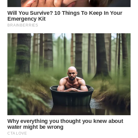
Wahana
Media
Group
WAHANA
NEWS
WAHANA
TANI
WAHANA
ADVOKAT
WAHANA
INFRASTRUKTUR
WAHANA
KONSUMEN