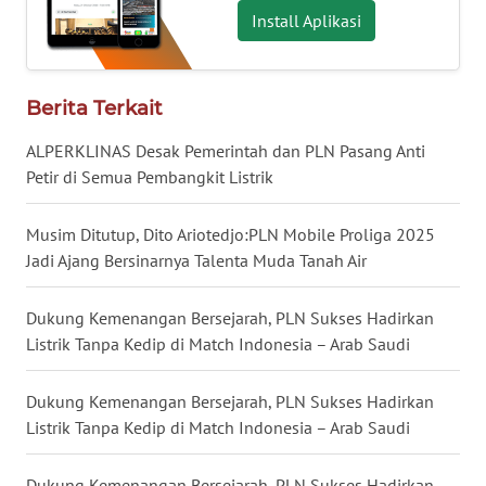
Install Aplikasi
WN
NUSANTARA
Berita Terkait
WN
ALPERKLINAS Desak Pemerintah dan PLN Pasang Anti
JOGJA
Petir di Semua Pembangkit Listrik
WN
Musim Ditutup, Dito Ariotedjo:PLN Mobile Proliga 2025
JATIM
Jadi Ajang Bersinarnya Talenta Muda Tanah Air
WN
BALI
Dukung Kemenangan Bersejarah, PLN Sukses Hadirkan
Listrik Tanpa Kedip di Match Indonesia – Arab Saudi
WN
KALBAR
Dukung Kemenangan Bersejarah, PLN Sukses Hadirkan
Listrik Tanpa Kedip di Match Indonesia – Arab Saudi
WN
KALTENG
Dukung Kemenangan Bersejarah, PLN Sukses Hadirkan