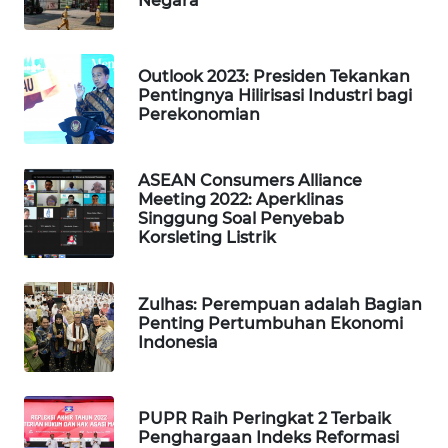
Negara
ID
MAWAKA
Outlook 2023: Presiden Tekankan
ID
Pentingnya Hilirisasi Industri bagi
Perekonomian
MARTABAT
NET
ASEAN Consumers Alliance
Meeting 2022: Aperklinas
PLN
Singgung Soal Penyebab
WATCH
Korsleting Listrik
MKLI
Zulhas: Perempuan adalah Bagian
Penting Pertumbuhan Ekonomi
LPKKI
Indonesia
LKKI
PUPR Raih Peringkat 2 Terbaik
Penghargaan Indeks Reformasi
KOPEKLIN