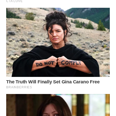
WN
TAPANULI
TENGAH
WN DELI
SERDANG
WN
TEBING
TINGGI
WN
PAKPAK
WN
KARAWANG
WN