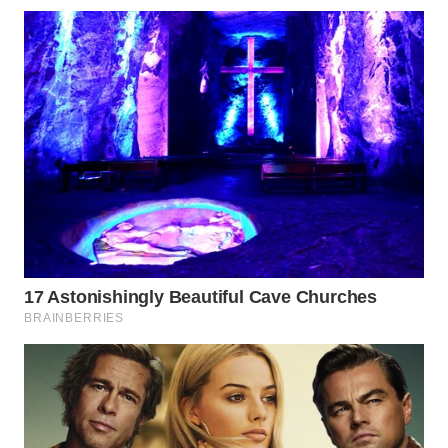
WAHANA
LISTRIK
WAHANA
TRAVEL
WAHANA
TV
WAHANANEWS
ID
WAHANANEWS
CO ID
WAHANANEWS
NET