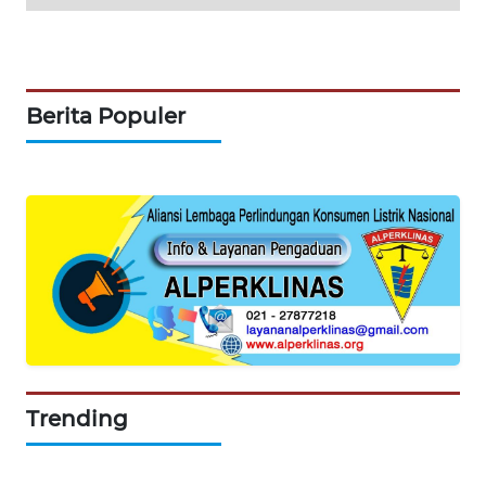
SIBARAGAS
NEWS
Berita Populer
METRO
SIANTAR
NEWS
METRO
MEDAN
NEWS
METRO
JAKARTA
NEWS
Trending
KRT
NEWS