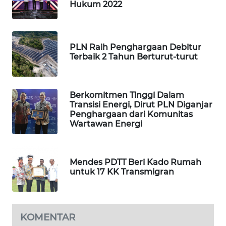
Hukum 2022
PORTAL
KONSUMEN
PLN Raih Penghargaan Debitur
Terbaik 2 Tahun Berturut-turut
FORWAMKI
ALPERKLINAS
Berkomitmen Tinggi Dalam
Transisi Energi, Dirut PLN Diganjar
FORJASIDA
Penghargaan dari Komunitas
Wartawan Energi
TAMBANG
NEWS
Mendes PDTT Beri Kado Rumah
untuk 17 KK Transmigran
SITUNGIR
NEWS
SIDIKALANG
KOMENTAR
NEWS