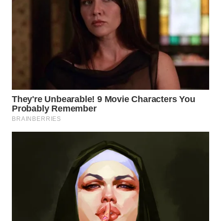
BEKASI
WN
BOGOR
WN
DEPOK
WN
TAPANULI
UTARA
WN
SAMOSIR
WN
PADANG
LAWAS