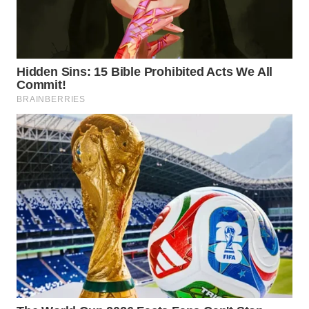
WN
SUMEDANG
WN
CIANJUR
WN
KEPULAUAN
SERIBU
WN
TANGERANG
WN
BINJAI
WN
CIREBON