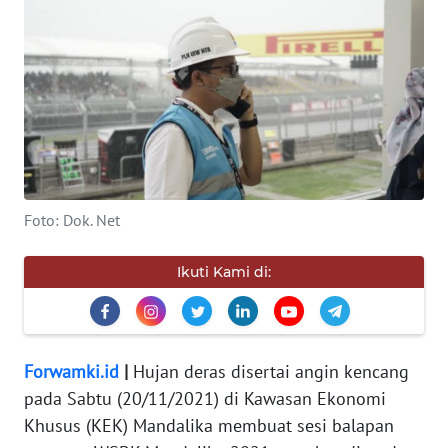
KEWAJIBAN
KONSUMEN
WAHANA
ADVOKAT
OPINI
Foto: Dok. Net
KONSUMEN
NET
Ikuti Kami di:
FORWAMKI
PERAPKI
Forwamki.id
|
Hujan deras disertai angin kencang
pada Sabtu (20/11/2021) di Kawasan Ekonomi
WALINKI
Khusus (KEK) Mandalika membuat sesi balapan