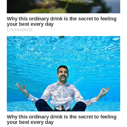
LANGKAT
WN
TAPANULI
SELATAN
WN
TANJUNG
LESUNG
WN
KARO
WN
SIMALUNGUN
WN
LABUHANBATU