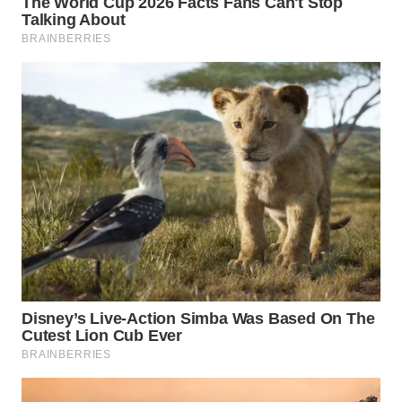
WN
INDRAMAYU
WN
KUNINGAN
WN
MAJALENGKA
WN
SUBANG
WN
SUKABUMI
WN
PURWAKARTA