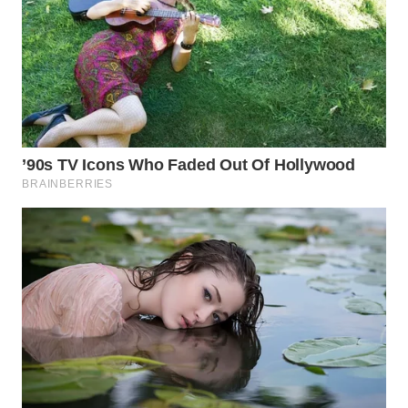
WN
MALUKU
WN
MALUT
WN
DAIRI
WN
DANAU
TOBA
WN
NIAS
WN