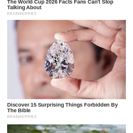
WN
SUMEDANG
WN
CIANJUR
WN
KEPULAUAN
SERIBU
WN
TANGERANG
WN
BINJAI
WN
CIREBON