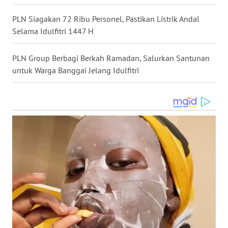
PLN Siagakan 72 Ribu Personel, Pastikan Listrik Andal
WN
Selama Idulfitri 1447 H
KALTARA
PLN Group Berbagi Berkah Ramadan, Salurkan Santunan
WN
untuk Warga Banggai Jelang Idulfitri
KALSEL
WN
KALTIM
WN
SULSEL
WN
GORONTALO
WN
SULUT