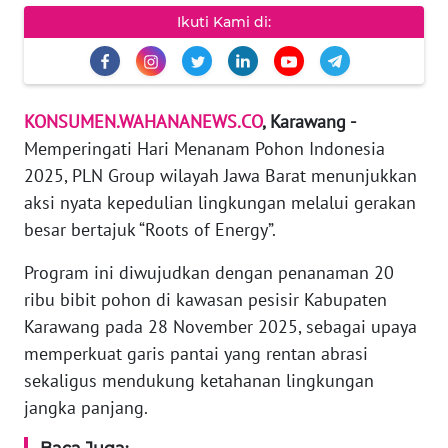
Ikuti Kami di:
Informasi
INDEKS
BERITA
KONSUMEN.WAHANANEWS.CO
, Karawang -
Memperingati Hari Menanam Pohon Indonesia
KONTAK
KAMI
2025, PLN Group wilayah Jawa Barat menunjukkan
aksi nyata kepedulian lingkungan melalui gerakan
INFO
besar bertajuk “Roots of Energy”.
IKLAN
Program ini diwujudkan dengan penanaman 20
TENTANG
ribu bibit pohon di kawasan pesisir Kabupaten
KAMI
Karawang pada 28 November 2025, sebagai upaya
memperkuat garis pantai yang rentan abrasi
PEDOMAN
sekaligus mendukung ketahanan lingkungan
MEDIA
jangka panjang.
SIBER