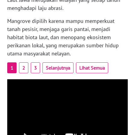
RIAU
menghadapi laju abrasi.
WN
Mangrove dipilih karena mampu memperkuat
SERAMBI
tanah pesisir, menjaga garis pantai, menjadi
habitat biota laut, dan menopang ekosistem
WN
perikanan lokal, yang merupakan sumber hidup
JAMBI
utama masyarakat nelayan.
WN
SULTRA
1
2
3
Selanjutnya
Lihat Semua
WN
NTB
WN
SULTENG
WN
SULBAR