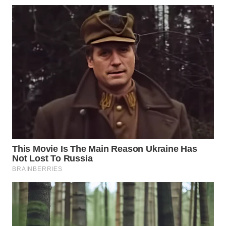
Wahana
Media
Group
WAHANA
NEWS
WAHANA
TANI
WAHANA
ADVOKAT
WAHANA
INFRASTRUKTUR
WAHANA
KONSUMEN