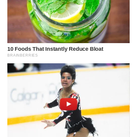
WN
PRIANGAN
TIMUR
WN
SEMARANG
WN
SOLO
WN
BOROBUDUR
WN
MADURA
WN
SURABAYA