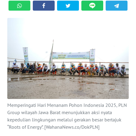
KEWAJIBAN
KONSUMEN
WAHANA
ADVOKAT
OPINI
KONSUMEN
NET
FORWAMKI
Memperingati Hari Menanam Pohon Indonesia 2025, PLN
PERAPKI
Group wilayah Jawa Barat menunjukkan aksi nyata
kepedulian lingkungan melalui gerakan besar bertajuk
“Roots of Energy”. [WahanaNews.co/DokPLN]
WALINKI