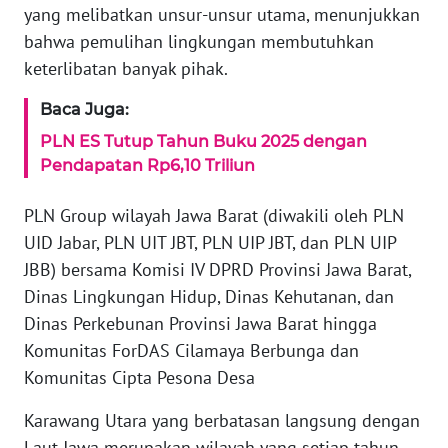
yang melibatkan unsur-unsur utama, menunjukkan
WN
bahwa pemulihan lingkungan membutuhkan
BANTEN
keterlibatan banyak pihak.
Baca Juga:
WN
NTT
PLN ES Tutup Tahun Buku 2025 dengan
Pendapatan Rp6,10 Triliun
WN
KEPRI
PLN Group wilayah Jawa Barat (diwakili oleh PLN
UID Jabar, PLN UIT JBT, PLN UIP JBT, dan PLN UIP
WN
JBB) bersama Komisi IV DPRD Provinsi Jawa Barat,
PAPUA
Dinas Lingkungan Hidup, Dinas Kehutanan, dan
Dinas Perkebunan Provinsi Jawa Barat hingga
WN
Komunitas ForDAS Cilamaya Berbunga dan
PAPUA
Komunitas Cipta Pesona Desa
BARAT
Karawang Utara yang berbatasan langsung dengan
WN
Laut Jawa merupakan wilayah yang setiap tahun