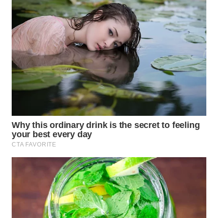
WN
INDRAMAYU
WN
KUNINGAN
WN
MAJALENGKA
WN
SUBANG
WN
SUKABUMI
WN
PURWAKARTA