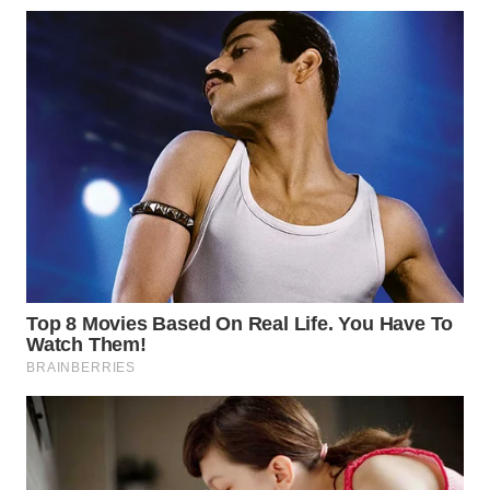
LANGKAT
WN
TAPANULI
SELATAN
WN
TANJUNG
LESUNG
WN
KARO
WN
SIMALUNGUN
WN
LABUHANBATU