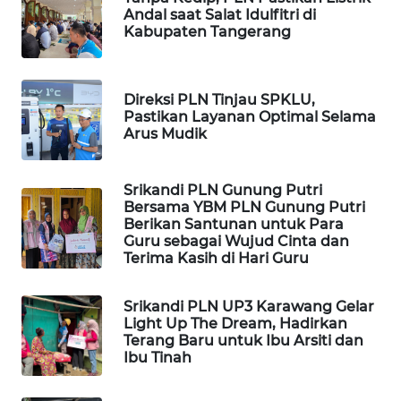
ID
Andal saat Salat Idulfitri di
Kabupaten Tangerang
MAWAKA
ID
Direksi PLN Tinjau SPKLU,
Pastikan Layanan Optimal Selama
MARTABAT
Arus Mudik
NET
PLN
Srikandi PLN Gunung Putri
WATCH
Bersama YBM PLN Gunung Putri
Berikan Santunan untuk Para
Guru sebagai Wujud Cinta dan
MKLI
Terima Kasih di Hari Guru
LPKKI
Srikandi PLN UP3 Karawang Gelar
Light Up The Dream, Hadirkan
Terang Baru untuk Ibu Arsiti dan
LKKI
Ibu Tinah
KOPEKLIN