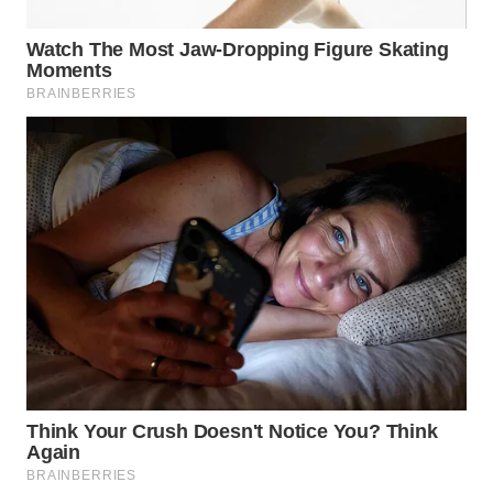
WN
NATUNA
WN
BINTAN
WN
MANDALIKA
WN
LIKUPANG
WN
LABUANBAJO
WN
BORNEO