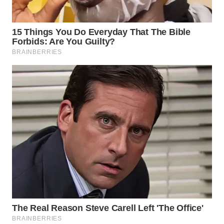
WN
MALUKU
WN
MALUT
WN
DAIRI
WN
DANAU
TOBA
WN
NIAS
WN