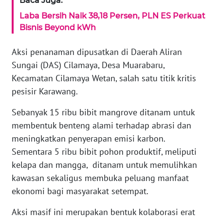
Baca Juga:
REDAKSI
Laba Bersih Naik 38,18 Persen, PLN ES Perkuat
Bisnis Beyond kWh
KARIR
Aksi penanaman dipusatkan di Daerah Aliran
DISCLAIMER
Sungai (DAS) Cilamaya, Desa Muarabaru,
Kecamatan Cilamaya Wetan, salah satu titik kritis
Wahana
pesisir Karawang.
News
Regional
Sebanyak 15 ribu bibit mangrove ditanam untuk
membentuk benteng alami terhadap abrasi dan
WN
meningkatkan penyerapan emisi karbon.
SUMUT
Sementara 5 ribu bibit pohon produktif, meliputi
kelapa dan mangga, ditanam untuk memulihkan
WN
JAKARTA
kawasan sekaligus membuka peluang manfaat
ekonomi bagi masyarakat setempat.
WN
JABAR
Aksi masif ini merupakan bentuk kolaborasi erat