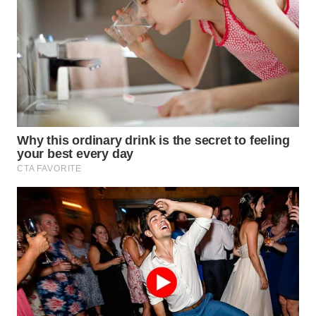
WN
TAPANULI
TENGAH
WN DELI
SERDANG
WN
TEBING
TINGGI
WN
PAKPAK
WN
KARAWANG
WN