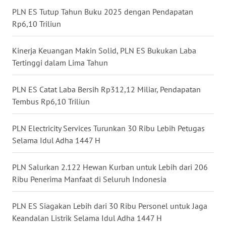
PLN ES Tutup Tahun Buku 2025 dengan Pendapatan
Rp6,10 Triliun
WN
NUSANTARA
Kinerja Keuangan Makin Solid, PLN ES Bukukan Laba
WN
Tertinggi dalam Lima Tahun
JOGJA
PLN ES Catat Laba Bersih Rp312,12 Miliar, Pendapatan
WN
Tembus Rp6,10 Triliun
JATIM
PLN Electricity Services Turunkan 30 Ribu Lebih Petugas
WN
Selama Idul Adha 1447 H
BALI
PLN Salurkan 2.122 Hewan Kurban untuk Lebih dari 206
WN
Ribu Penerima Manfaat di Seluruh Indonesia
KALBAR
PLN ES Siagakan Lebih dari 30 Ribu Personel untuk Jaga
WN
Keandalan Listrik Selama Idul Adha 1447 H
KALTENG