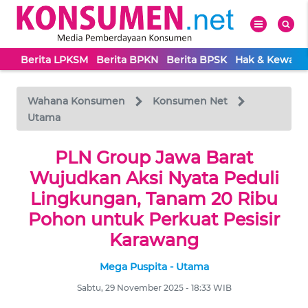
Berita LPKSM
Berita BPKN
Berita BPSK
Hak & Kewaji
WAHANA
Tutup
TV
Wahana Konsumen
Konsumen Net
Utama
BERITA
LPKSM
PLN Group Jawa Barat
Wujudkan Aksi Nyata Peduli
BERITA
Lingkungan, Tanam 20 Ribu
BPKN
Pohon untuk Perkuat Pesisir
Karawang
BERITA
BPSK
Mega Puspita - Utama
Sabtu, 29 November 2025 - 18:33 WIB
HAK &