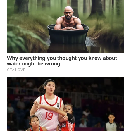
WAHANA
LISTRIK
WAHANA
TRAVEL
WAHANA
TV
WAHANANEWS
ID
WAHANANEWS
CO ID
WAHANANEWS
NET