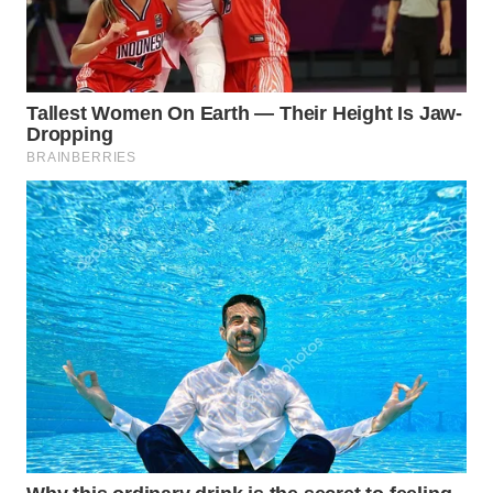
WAHANA
SPORT
WAHANA
UMKM
WAHANA
SELEB
WAHANA
PERSONA
WAHANA
OTOMOTIF
WAHANA
HEALTH