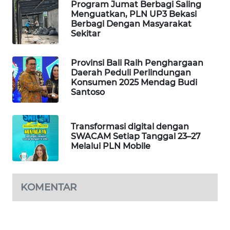
Program Jumat Berbagi Saling
Menguatkan, PLN UP3 Bekasi
PORTAL
Berbagi Dengan Masyarakat
KONSUMEN
Sekitar
FORWAMKI
Provinsi Bali Raih Penghargaan
Daerah Peduli Perlindungan
Konsumen 2025 Mendag Budi
ALPERKLINAS
Santoso
FORJASIDA
Transformasi digital dengan
SWACAM Setiap Tanggal 23–27
TAMBANG
Melalui PLN Mobile
NEWS
SITUNGIR
KOMENTAR
NEWS
SIDIKALANG
NEWS