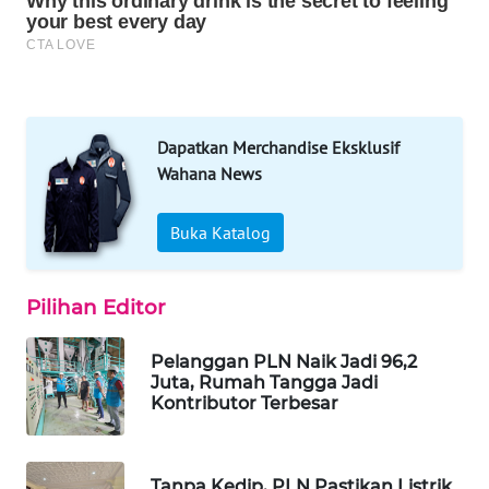
WAHANA
DESA
WISATA
Dapatkan Merchandise Eksklusif
LAPAK
Wahana News
WAHANA
Wahana
Buka Katalog
Network
Pilihan Editor
KONSUMEN
LISTRIK
Pelanggan PLN Naik Jadi 96,2
Juta, Rumah Tangga Jadi
MASYARAKAT
Kontributor Terbesar
KELISTRIKAN
WALINKI
Tanpa Kedip, PLN Pastikan Listrik