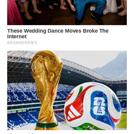
BEKASI
WN
BOGOR
WN
DEPOK
WN
TAPANULI
UTARA
WN
SAMOSIR
WN
PADANG
LAWAS