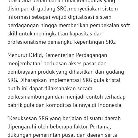
prasarana penambahan nilai komoditas yang
RIAU
disimpan di gudang SRG, menyediakan sistem
informasi sebagai wujud digitalisasi sistem
WN
SERAMBI
perdagangan hingga memberikan pembekalan soft
skill untuk meningkatkan kapasitas dan
WN
profesionalisme pemangku kepentingan SRG.
JAMBI
Menurut Didid, Kementerian Perdagangan
menjembatani perluasan akses pasar dan
WN
SULTRA
pembiayaan produk yang dihasilkan dari gudang
SRG. Diharapkan implementasi SRG gula kristal
WN
putih ini dapat dilaksanakan secara
NTB
berkesinambungan dan menjadi contoh terhadap
pabrik gula dan komoditas lainnya di Indonesia.
WN
SULTENG
“Kesuksesan SRG yang berjalan di suatu daerah
dipengaruhi oleh beberapa faktor. Pertama,
WN
dukungan pemerintah pusat dan daerah serta
SULBAR