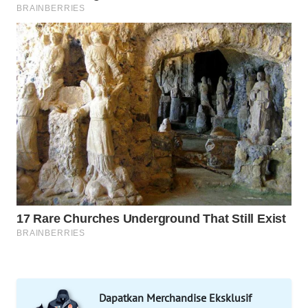
WAHANA
SPORT
WAHANA
UMKM
WAHANA
SELEB
WAHANA
PERSONA
WAHANA
OTOMOTIF
WAHANA
Dapatkan Merchandise Eksklusif
HEALTH