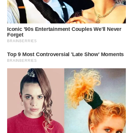
Wahana
Media
Group
WAHANA
NEWS
WAHANA
TANI
WAHANA
ADVOKAT
WAHANA
INFRASTRUKTUR
WAHANA
KONSUMEN