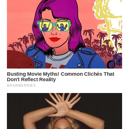
BEKASI
WN
BOGOR
WN
DEPOK
WN
TAPANULI
UTARA
WN
SAMOSIR
WN
PADANG
LAWAS