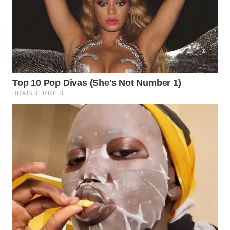
WN
SUMEDANG
WN
CIANJUR
WN
KEPULAUAN
SERIBU
WN
TANGERANG
WN
BINJAI
WN
CIREBON