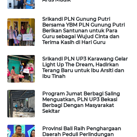
ID
MAWAKA
Srikandi PLN Gunung Putri
ID
Bersama YBM PLN Gunung Putri
Berikan Santunan untuk Para
Guru sebagai Wujud Cinta dan
MARTABAT
Terima Kasih di Hari Guru
NET
Srikandi PLN UP3 Karawang Gelar
PLN
Light Up The Dream, Hadirkan
WATCH
Terang Baru untuk Ibu Arsiti dan
Ibu Tinah
MKLI
Program Jumat Berbagi Saling
Menguatkan, PLN UP3 Bekasi
LPKKI
Berbagi Dengan Masyarakat
Sekitar
LKKI
Provinsi Bali Raih Penghargaan
KOPEKLIN
Daerah Peduli Perlindungan