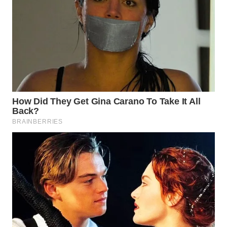
WN
NATUNA
WN
BINTAN
WN
MANDALIKA
WN
LIKUPANG
WN
LABUANBAJO
WN
BORNEO