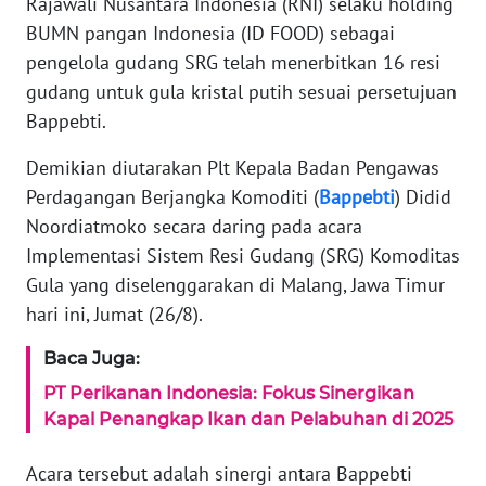
Rajawali Nusantara Indonesia (RNI) selaku holding
BUMN pangan Indonesia (ID FOOD) sebagai
Informasi
pengelola gudang SRG telah menerbitkan 16 resi
INDEKS
gudang untuk gula kristal putih sesuai persetujuan
BERITA
Bappebti.
KONTAK
Demikian diutarakan Plt Kepala Badan Pengawas
KAMI
Perdagangan Berjangka Komoditi (
Bappebti
) Didid
Noordiatmoko secara daring pada acara
INFO
Implementasi Sistem Resi Gudang (SRG) Komoditas
IKLAN
Gula yang diselenggarakan di Malang, Jawa Timur
hari ini, Jumat (26/8).
TENTANG
KAMI
Baca Juga:
PT Perikanan Indonesia: Fokus Sinergikan
PEDOMAN
Kapal Penangkap Ikan dan Pelabuhan di 2025
MEDIA
SIBER
Acara tersebut adalah sinergi antara Bappebti