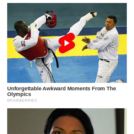
WN
PRIANGAN
TIMUR
WN
SEMARANG
WN
SOLO
WN
BOROBUDUR
WN
MADURA
WN
SURABAYA