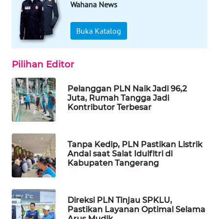
Wahana News
WAHANA
Buka Katalog
DESA
WISATA
Pilihan Editor
LAPAK
WAHANA
Pelanggan PLN Naik Jadi 96,2
Juta, Rumah Tangga Jadi
Wahana
Kontributor Terbesar
Network
KONSUMEN
Tanpa Kedip, PLN Pastikan Listrik
LISTRIK
Andal saat Salat Idulfitri di
Kabupaten Tangerang
MASYARAKAT
KELISTRIKAN
Direksi PLN Tinjau SPKLU,
Pastikan Layanan Optimal Selama
WALINKI
Arus Mudik