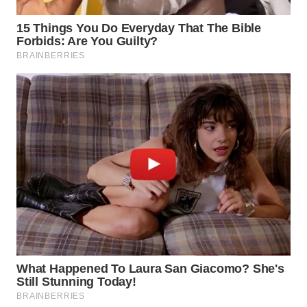
WN
INDRAMAYU
WN
KUNINGAN
WN
MAJALENGKA
WN
SUBANG
WN
SUKABUMI
WN
PURWAKARTA