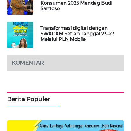
Konsumen 2025 Mendag Budi
Santoso
PORTAL
KONSUMEN
Transformasi digital dengan
SWACAM Setiap Tanggal 23–27
FORWAMKI
Melalui PLN Mobile
ALPERKLINAS
KOMENTAR
FORJASIDA
TAMBANG
NEWS
Berita Populer
SITUNGIR
NEWS
SIDIKALANG
NEWS