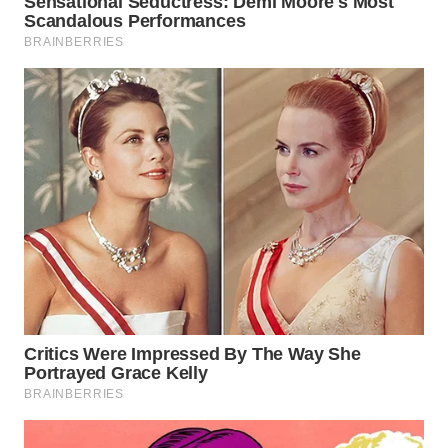
WN
TAPANULI
TENGAH
WN DELI
SERDANG
WN
TEBING
TINGGI
WN
PAKPAK
WN
KARAWANG
WN