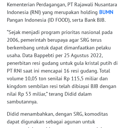
Kementerian Perdagangan, PT Rajawali Nusantara
REDAKSI
Indonesia (RNI) yang merupakan holding
BUMN
Pangan Indonesia (ID FOOD), serta Bank BJB.
KARIR
“Sejak menjadi program prioritas nasional pada
DISCLAIMER
2006, pemerintah berupaya agar SRG terus
berkembang untuk dapat dimanfaatkan pelaku
Wahana
usaha. Data Bappebti per 25 Agustus 2022,
News
Regional
penerbitan resi gudang untuk gula kristal putih di
PT RNI saat ini mencapai 16 resi gudang. Total
WN
volume 10,05 ton senilai Rp 115,5 miliar dan
SUMUT
kingdom sembilan resi telah dibiayai BJB dengan
nilai Rp 53 miliar,” terang Didid dalam
WN
sambutannya.
JAKARTA
Didid menambahkan, dengan SRG, komoditas
WN
dapat digunakan sebagai agunan untuk
JABAR