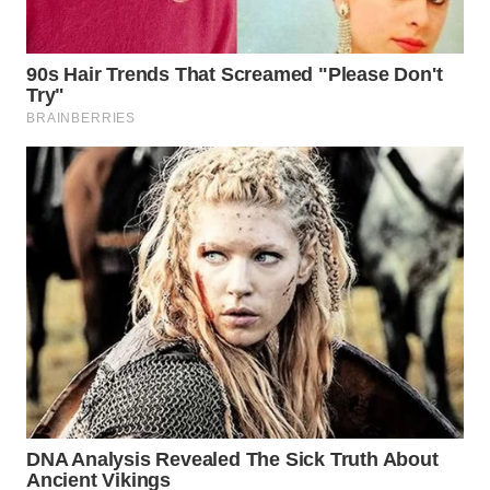
WAHANA
LISTRIK
WAHANA
TRAVEL
WAHANA
TV
WAHANANEWS
ID
WAHANANEWS
CO ID
WAHANANEWS
NET