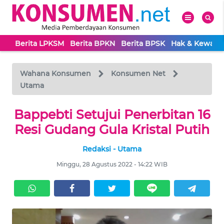
Berita LPKSM
Berita BPKN
Berita BPSK
Hak & Kewaji
WAHANA
Tutup
TV
Wahana Konsumen
Konsumen Net
Utama
BERITA
Bappebti Setujui Penerbitan 16
LPKSM
Resi Gudang Gula Kristal Putih
BERITA
Redaksi - Utama
BPKN
Minggu, 28 Agustus 2022 - 14:22 WIB
BERITA
BPSK
HAK &