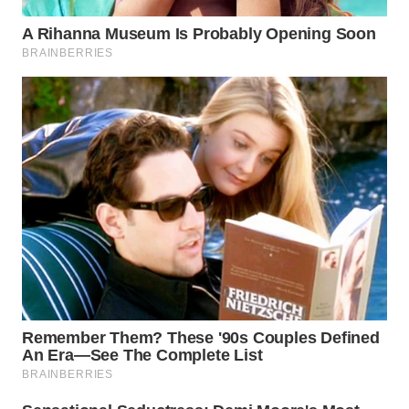
LANGKAT
WN
TAPANULI
SELATAN
WN
TANJUNG
LESUNG
WN
KARO
WN
SIMALUNGUN
WN
LABUHANBATU