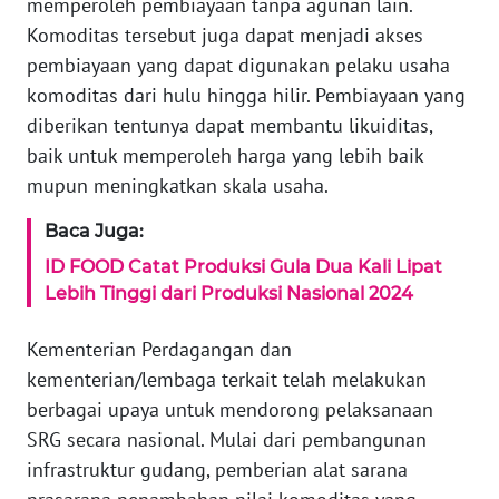
memperoleh pembiayaan tanpa agunan lain.
Komoditas tersebut juga dapat menjadi akses
WN
pembiayaan yang dapat digunakan pelaku usaha
BANTEN
komoditas dari hulu hingga hilir. Pembiayaan yang
diberikan tentunya dapat membantu likuiditas,
WN
NTT
baik untuk memperoleh harga yang lebih baik
mupun meningkatkan skala usaha.
WN
Baca Juga:
KEPRI
ID FOOD Catat Produksi Gula Dua Kali Lipat
WN
Lebih Tinggi dari Produksi Nasional 2024
PAPUA
Kementerian Perdagangan dan
WN
kementerian/lembaga terkait telah melakukan
PAPUA
berbagai upaya untuk mendorong pelaksanaan
BARAT
SRG secara nasional. Mulai dari pembangunan
infrastruktur gudang, pemberian alat sarana
WN