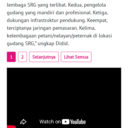
lembaga SRG yang terlibat. Kedua, pengelola
gudang yang mandiri dan profesional. Ketiga,
WN
dukungan infrastruktur pendukung. Keempat,
BABEL
terciptanya jaringan pemasaran. Kelima,
kelembagaan petani/nelayan/peternak di lokasi
WN
SUMBAR
gudang SRG,” ungkap Didid.
1
2
Selanjutnya
Lihat Semua
WN
SUMSEL
WN
BENGKULU
WN
LAMPUNG
WN
JATENG