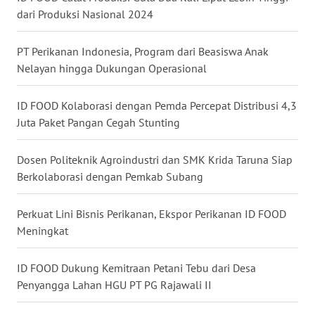
dari Produksi Nasional 2024
WN
KALTARA
PT Perikanan Indonesia, Program dari Beasiswa Anak
Nelayan hingga Dukungan Operasional
WN
KALSEL
ID FOOD Kolaborasi dengan Pemda Percepat Distribusi 4,3
Juta Paket Pangan Cegah Stunting
WN
KALTIM
Dosen Politeknik Agroindustri dan SMK Krida Taruna Siap
Berkolaborasi dengan Pemkab Subang
WN
SULSEL
Perkuat Lini Bisnis Perikanan, Ekspor Perikanan ID FOOD
Meningkat
WN
GORONTALO
ID FOOD Dukung Kemitraan Petani Tebu dari Desa
Penyangga Lahan HGU PT PG Rajawali II
WN
SULUT