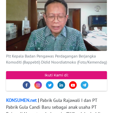
KEWAJIBAN
KONSUMEN
WAHANA
ADVOKAT
OPINI
Plt Kepala Badan Pengawas Perdagangan Berjangka
KONSUMEN
Komoditi (Bappebti) Didid Noordiatmoko (Foto/Kemendag)
NET
Ikuti Kami di:
FORWAMKI
PERAPKI
KONSUMEN.net
|
Pabrik Gula Rajawali I dan PT
Pabrik Gula Candi Baru sebagai anak usaha PT
WALINKI