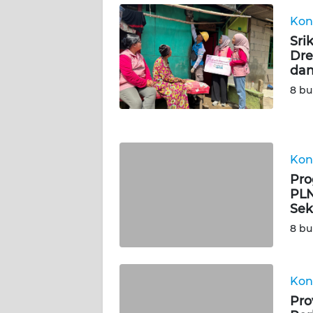
NUSANTARA
Kon
Sri
WN
Dre
JOGJA
dan
8 bu
WN
JATIM
WN
Kon
BALI
Pro
PLN
WN
Sek
KALBAR
8 bu
WN
KALTENG
Kon
Pro
WN