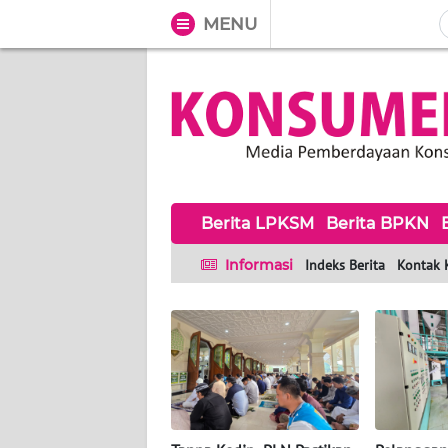
MENU
WAHANA
Tutup
TV
BERITA
LPKSM
Berita LPKSM
Berita BPKN
BERITA
BPKN
Informasi
Indeks Berita
Kontak 
BERITA
BPSK
HAK &
KEWAJIBAN
KONSUMEN