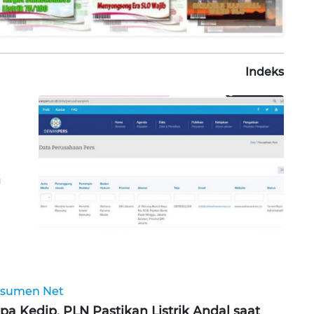
Indeks
n
sumen Net
pa Kedip, PLN Pastikan Listrik Andal saat