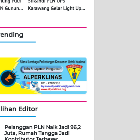
nung Putri
Srikandi PLN UP3
LN Gunung
Karawang Gelar Light Up
ntunan
The Dream, Hadirkan
 sebagai
Terang Baru untuk Ibu
 Terima
Arsiti dan Ibu Tinah
rending
ru
ilihan Editor
Pelanggan PLN Naik Jadi 96,2
Juta, Rumah Tangga Jadi
Kontributor Terbesar