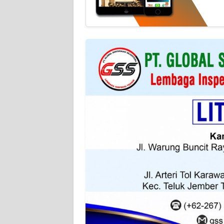
KARIR
DISCLAIMER
Wahana
News
Regional
WN
SUMUT
WN
JAKARTA
WN
JABAR
WN