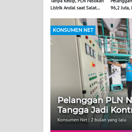
Tanpa Kedip, PLN Pastikan
Pelanggan
Listrik Andal saat Salat
96,2 Juta
WAHANA
Idulfitri di Kabupaten
Jadi Kontr
ADVOKAT
Tangerang
KONSUMEN NET
OPINI
KONSUMEN
NET
FORWAMKI
PERAPKI
Pelanggan PLN Na
Tangga Jadi Kontr
WALINKI
Konsumen Net
|
2 bulan yang lalu
Informasi