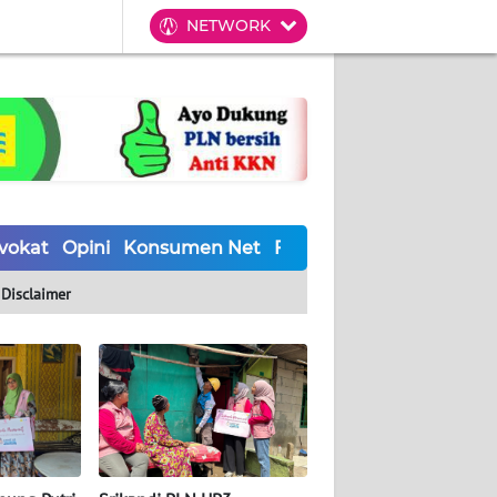
NETWORK
vokat
Opini
Konsumen Net
Forwamki
Perapki
Wal
Disclaimer