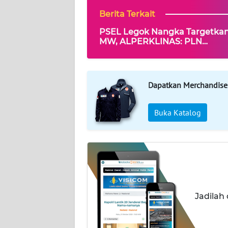
INDEKS
Berita Terkait
BERITA
PSEL Legok Nangka Targetkan
MW, ALPERKLINAS: PLN
KONTAK
Menghubungkan Solusi Samp
KAMI
Ketahanan Energi
Dapatkan Merchandise
INFO
IKLAN
Buka Katalog
TENTANG
KAMI
PEDOMAN
MEDIA
SIBER
Jadilah
REDAKSI