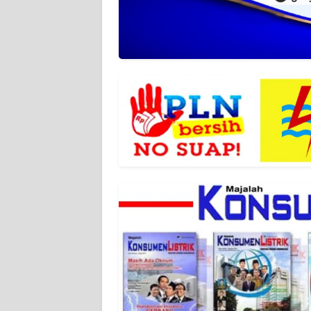
BANTEN
WN
NTT
WN
KEPRI
WN
PAPUA
WN
PAPUA
BARAT
WN
RIAU