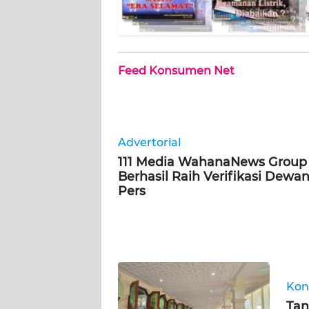
WN
SERAMBI
WN
JAMBI
Feed Konsumen Net
WN
SULTRA
Advertorial
WN
111 Media WahanaNews Group
NTB
Berhasil Raih Verifikasi Dewa
Pers
WN
SULTENG
WN
SULBAR
Kon
Tan
WN