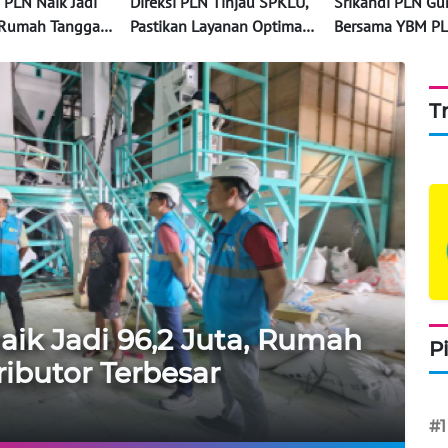
 PLN Naik Jadi
Direksi PLN Tinjau SPKLU,
Srikandi PLN Gu
, Rumah Tangga
Pastikan Layanan Optimal
Bersama YBM P
ibutor Terbesar
Selama Arus Mudik
Putri Berikan Sa
untuk Para Guru
Wujud Cinta dan
T
Kasih di Hari Gu
ik Jadi 96,2 Juta, Rumah
P
ibutor Terbesar
#1