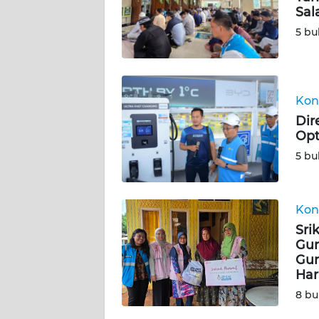
Sal
BABEL
5 bu
WN
SUMBAR
Kon
WN
SUMSEL
Dir
Opt
5 bu
WN
BENGKULU
WN
Kon
LAMPUNG
Sri
Gun
Gur
WN
Har
JATENG
8 bu
WN