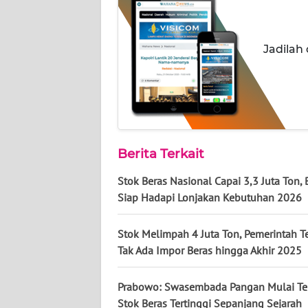
BABEL
WN
Jadilah
SUMBAR
WN
SUMSEL
WN
Berita Terkait
BENGKULU
Stok Beras Nasional Capai 3,3 Juta Ton,
Siap Hadapi Lonjakan Kebutuhan 2026
WN
LAMPUNG
Stok Melimpah 4 Juta Ton, Pemerintah 
Tak Ada Impor Beras hingga Akhir 2025
WN
JATENG
Prabowo: Swasembada Pangan Mulai Ter
Stok Beras Tertinggi Sepanjang Sejarah
WN