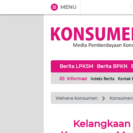
MENU
WAHANA
Tutup
TV
BERITA
LPKSM
Berita LPKSM
Berita BPKN
BERITA
BPKN
Informasi
Indeks Berita
Kontak 
BERITA
BPSK
Wahana Konsumen
Konsumen
HAK &
Kelangkaan B
KEWAJIBAN
KONSUMEN