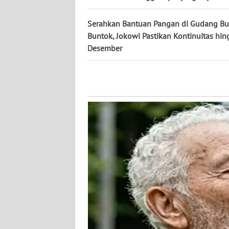
NUSANTARA
Serahkan Bantuan Pangan di Gudang Bu
WN
Buntok, Jokowi Pastikan Kontinuitas hin
JOGJA
Desember
WN
JATIM
WN
BALI
WN
KALBAR
WN
KALTENG
WN