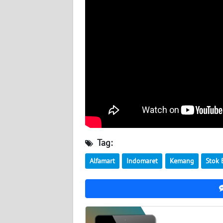
WN
SERAMBI
WN
JAMBI
WN
SULTRA
WN
NTB
Tag:
WN
SULTENG
Alfamart
Indomaret
Kemang
Stok 
WN
SULBAR
WN