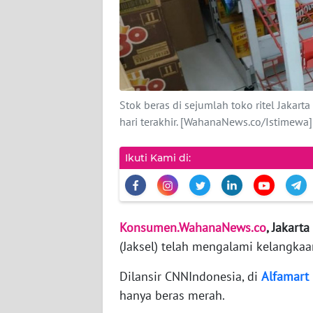
INDEKS
BERITA
KONTAK
KAMI
Stok beras di sejumlah toko ritel Jakar
INFO
hari terakhir. [WahanaNews.co/Istimewa]
IKLAN
Ikuti Kami di:
TENTANG
KAMI
PEDOMAN
Konsumen.WahanaNews.co
, Jakarta 
MEDIA
(Jaksel) telah mengalami kelangkaan
SIBER
Dilansir CNNIndonesia, di
Alfamart
REDAKSI
hanya beras merah.