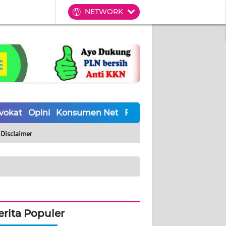
NETWORK
vokat
Opini
Konsumen Net
Forwamki
Perapki
Wal
Disclaimer
erita Populer