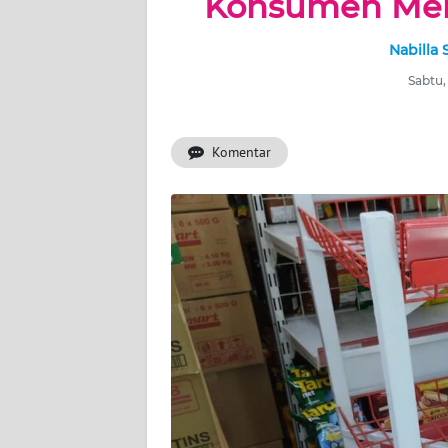
Konsumen Men
WAHANA
Nabilla
ADVOKAT
Sabtu,
OPINI
Komentar
KONSUMEN
NET
FORWAMKI
PERAPKI
WALINKI
Informasi