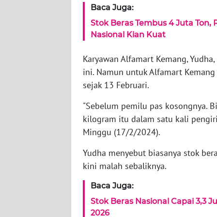
Baca Juga:
KARIR
Stok Beras Tembus 4 Juta Ton,
DISCLAIMER
Nasional Kian Kuat
Karyawan Alfamart Kemang, Yudha,
Wahana
News
ini. Namun untuk Alfamart Kemang 
Regional
sejak 13 Februari.
WN
"Sebelum pemilu pas kosongnya. B
SUMUT
kilogram itu dalam satu kali pengir
Minggu (17/2/2024).
WN
JAKARTA
Yudha menyebut biasanya stok ber
kini malah sebaliknya.
WN
JABAR
Baca Juga:
Stok Beras Nasional Capai 3,3 
WN
2026