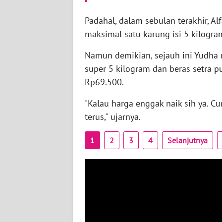
BANTEN
Padahal, dalam sebulan terakhir, 
WN
maksimal satu karung isi 5 kilogr
NTT
Namun demikian, sejauh ini Yudha 
WN
super 5 kilogram dan beras setra 
KEPRI
Rp69.500.
"Kalau harga enggak naik sih ya. C
WN
PAPUA
terus," ujarnya.
WN
1
2
3
4
Selanjutnya
PAPUA
BARAT
WN
RIAU