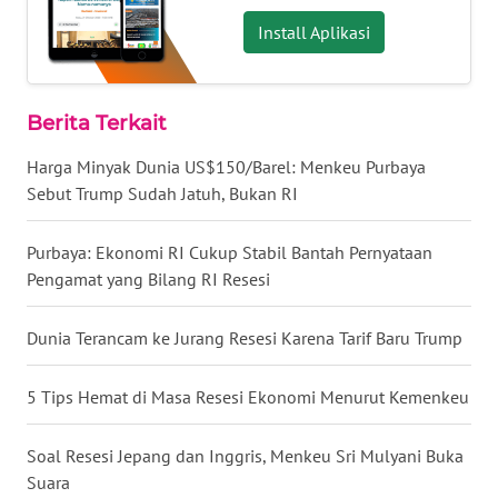
RIAU
Install Aplikasi
WN
SERAMBI
Berita Terkait
WN
Harga Minyak Dunia US$150/Barel: Menkeu Purbaya
JAMBI
Sebut Trump Sudah Jatuh, Bukan RI
WN
SULTRA
Purbaya: Ekonomi RI Cukup Stabil Bantah Pernyataan
Pengamat yang Bilang RI Resesi
WN
NTB
Dunia Terancam ke Jurang Resesi Karena Tarif Baru Trump
WN
5 Tips Hemat di Masa Resesi Ekonomi Menurut Kemenkeu
SULTENG
Soal Resesi Jepang dan Inggris, Menkeu Sri Mulyani Buka
WN
Suara
SULBAR