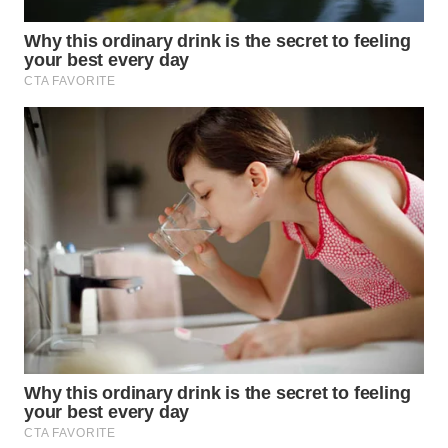
WN
NATUNA
WN
BINTAN
WN
MANDALIKA
WN
LIKUPANG
WN
LABUANBAJO
WN
BORNEO