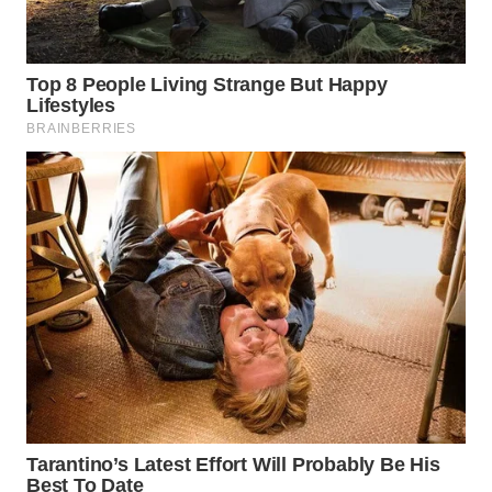
WN
KALTARA
WN
KALSEL
WN
KALTIM
WN
SULSEL
WN
GORONTALO
WN
SULUT