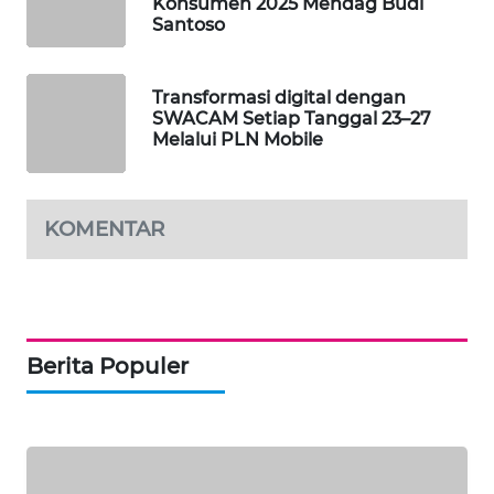
Konsumen 2025 Mendag Budi
Santoso
WAHANA
DESA
WISATA
Transformasi digital dengan
SWACAM Setiap Tanggal 23–27
Melalui PLN Mobile
LAPAK
WAHANA
KOMENTAR
Wahana
Network
KONSUMEN
LISTRIK
Berita Populer
MASYARAKAT
KELISTRIKAN
WALINKI