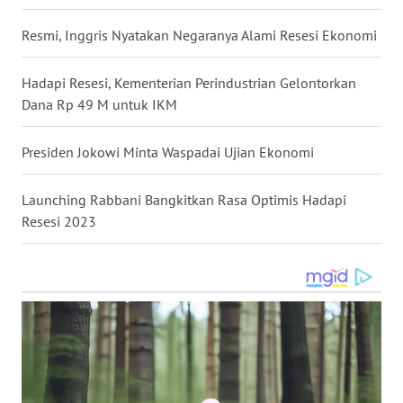
Resmi, Inggris Nyatakan Negaranya Alami Resesi Ekonomi
WN
BABEL
Hadapi Resesi, Kementerian Perindustrian Gelontorkan
Dana Rp 49 M untuk IKM
WN
SUMBAR
Presiden Jokowi Minta Waspadai Ujian Ekonomi
WN
SUMSEL
Launching Rabbani Bangkitkan Rasa Optimis Hadapi
Resesi 2023
WN
BENGKULU
WN
LAMPUNG
WN
JATENG