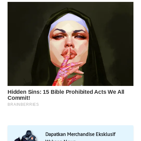
Wahana
Media
Group
WAHANA
NEWS
WAHANA
TANI
WAHANA
ADVOKAT
WAHANA
INFRASTRUKTUR
Dapatkan Merchandise Eksklusif
WAHANA
KONSUMEN