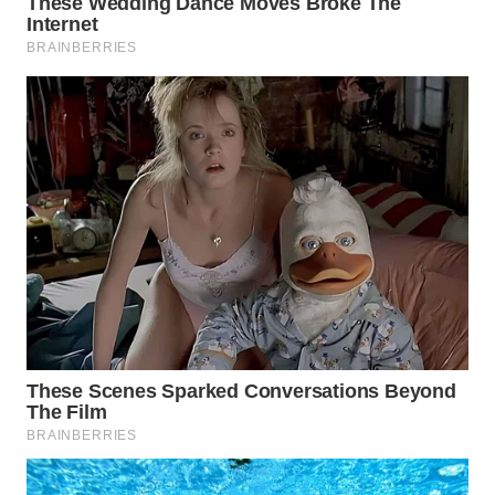
WN
SUMEDANG
WN
CIANJUR
WN
KEPULAUAN
SERIBU
WN
TANGERANG
WN
BINJAI
WN
CIREBON