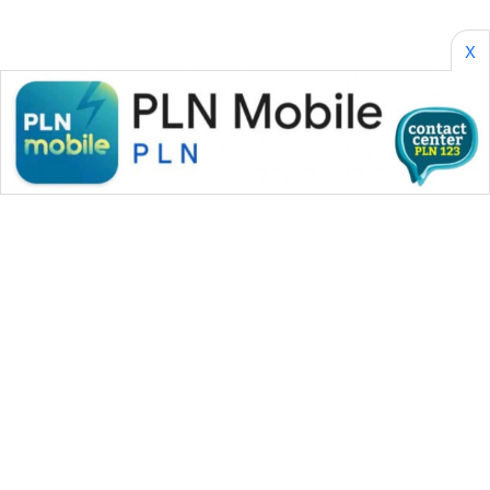
SONYA
X
ASA
NEWS
WAHANA MEDIA GROUP