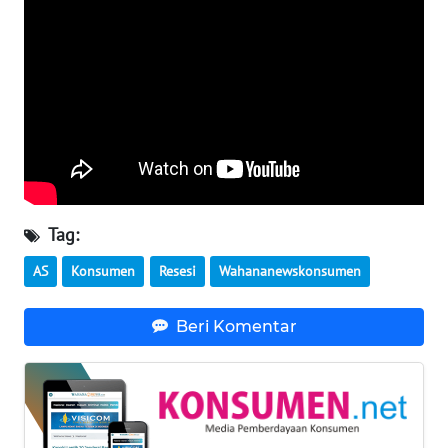
WN
BANTEN
WN
NTT
WN
KEPRI
Tag:
WN
AS
Konsumen
Resesi
Wahananewskonsumen
PAPUA
Beri Komentar
WN
PAPUA
BARAT
WN