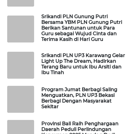
WAHANA
Srikandi PLN Gunung Putri
SPORT
Bersama YBM PLN Gunung Putri
Berikan Santunan untuk Para
Guru sebagai Wujud Cinta dan
WAHANA
Terima Kasih di Hari Guru
UMKM
Srikandi PLN UP3 Karawang Gelar
WAHANA
Light Up The Dream, Hadirkan
SELEB
Terang Baru untuk Ibu Arsiti dan
Ibu Tinah
WAHANA
PERSONA
Program Jumat Berbagi Saling
Menguatkan, PLN UP3 Bekasi
Berbagi Dengan Masyarakat
WAHANA
Sekitar
OTOMOTIF
Provinsi Bali Raih Penghargaan
WAHANA
Daerah Peduli Perlindungan
HEALTH