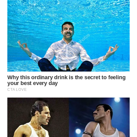
WN
INDRAMAYU
WN
KUNINGAN
WN
MAJALENGKA
WN
SUBANG
WN
SUKABUMI
WN
PURWAKARTA