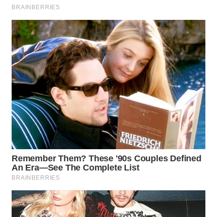
WN
MALUKU
WN
MALUT
WN
DAIRI
WN
DANAU
TOBA
WN
NIAS
WN