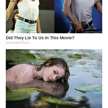
WN
PRIANGAN
TIMUR
WN
SEMARANG
WN
SOLO
WN
BOROBUDUR
WN
MADURA
WN
SURABAYA