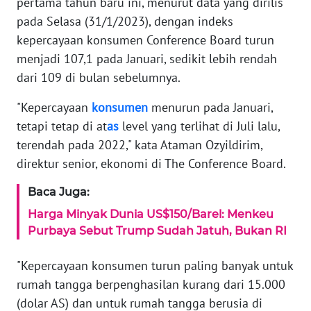
pertama tahun baru ini, menurut data yang dirilis
pada Selasa (31/1/2023), dengan indeks
Informasi
kepercayaan konsumen Conference Board turun
INDEKS
menjadi 107,1 pada Januari, sedikit lebih rendah
BERITA
dari 109 di bulan sebelumnya.
KONTAK
"Kepercayaan
konsumen
menurun pada Januari,
KAMI
tetapi tetap di at
as
level yang terlihat di Juli lalu,
terendah pada 2022," kata Ataman Ozyildirim,
INFO
direktur senior, ekonomi di The Conference Board.
IKLAN
Baca Juga:
TENTANG
Harga Minyak Dunia US$150/Barel: Menkeu
KAMI
Purbaya Sebut Trump Sudah Jatuh, Bukan RI
PEDOMAN
"Kepercayaan konsumen turun paling banyak untuk
MEDIA
rumah tangga berpenghasilan kurang dari 15.000
SIBER
(dolar AS) dan untuk rumah tangga berusia di