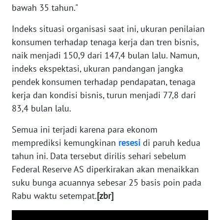
bawah 35 tahun."
REDAKSI
Indeks situasi organisasi saat ini, ukuran penilaian
KARIR
konsumen terhadap tenaga kerja dan tren bisnis,
naik menjadi 150,9 dari 147,4 bulan lalu. Namun,
DISCLAIMER
indeks ekspektasi, ukuran pandangan jangka
pendek konsumen terhadap pendapatan, tenaga
Wahana
kerja dan kondisi bisnis, turun menjadi 77,8 dari
News
Regional
83,4 bulan lalu.
Semua ini terjadi karena para ekonom
WN
SUMUT
memprediksi kemungkinan
resesi
di paruh kedua
tahun ini. Data tersebut dirilis sehari sebelum
WN
Federal Reserve AS diperkirakan akan menaikkan
JAKARTA
suku bunga acuannya sebesar 25 basis poin pada
Rabu waktu setempat.
[zbr]
WN
JABAR