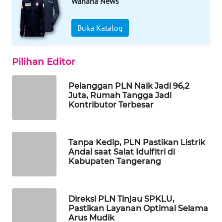
Wahana News
WAHANA
Buka Katalog
LISTRIK
Pilihan Editor
WAHANA
TRAVEL
Pelanggan PLN Naik Jadi 96,2
Juta, Rumah Tangga Jadi
WAHANA
Kontributor Terbesar
TV
WAHANANEWS
Tanpa Kedip, PLN Pastikan Listrik
ID
Andal saat Salat Idulfitri di
Kabupaten Tangerang
WAHANANEWS
CO ID
Direksi PLN Tinjau SPKLU,
Pastikan Layanan Optimal Selama
WAHANANEWS
Arus Mudik
NET