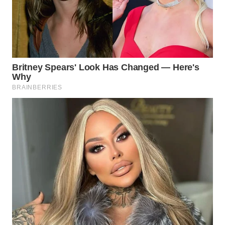
WN
TAPANULI
TENGAH
WN DELI
SERDANG
WN
TEBING
TINGGI
WN
PAKPAK
WN
KARAWANG
WN