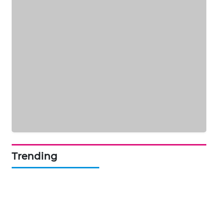
ID
MAWAKA
ID
MARTABAT
NET
PLN
WATCH
MKLI
Trending
LPKKI
LKKI
KOPEKLIN