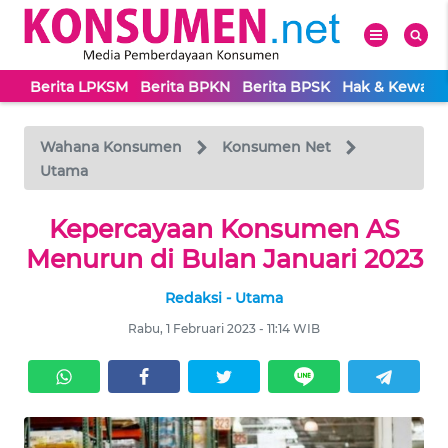
Berita LPKSM
Berita BPKN
Berita BPSK
Hak & Kewaji
WAHANA
Tutup
TV
Wahana Konsumen
Konsumen Net
Utama
BERITA
LPKSM
Kepercayaan Konsumen AS
Menurun di Bulan Januari 2023
BERITA
Redaksi - Utama
BPKN
Rabu, 1 Februari 2023 - 11:14 WIB
BERITA
BPSK
HAK &