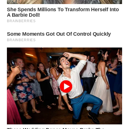
BEKASI
WN
BOGOR
WN
DEPOK
WN
TAPANULI
UTARA
WN
SAMOSIR
WN
PADANG
LAWAS