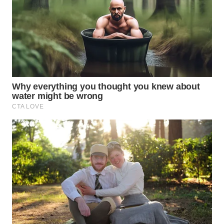
WN
NUSANTARA
WN
JOGJA
WN
JATIM
WN
BALI
WN
KALBAR
WN
KALTENG