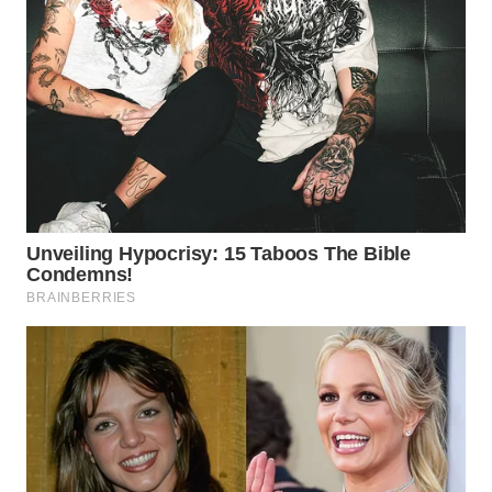
LANGKAT
WN
TAPANULI
SELATAN
WN
TANJUNG
LESUNG
WN
KARO
WN
SIMALUNGUN
WN
LABUHANBATU