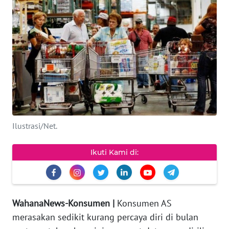
KEWAJIBAN
KONSUMEN
WAHANA
ADVOKAT
OPINI
KONSUMEN
Ilustrasi/Net.
NET
Ikuti Kami di:
FORWAMKI
PERAPKI
WahanaNews-Konsumen |
Konsumen AS
merasakan sedikit kurang percaya diri di bulan
WALINKI