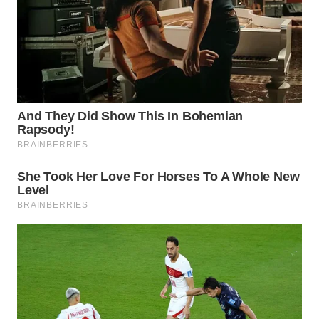
WN
PRIANGAN
TIMUR
WN
SEMARANG
WN
SOLO
WN
BOROBUDUR
WN
MADURA
WN
SURABAYA