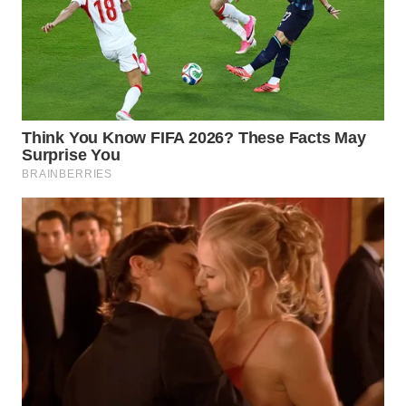
WN
NATUNA
WN
BINTAN
WN
MANDALIKA
WN
LIKUPANG
WN
LABUANBAJO
WN
BORNEO