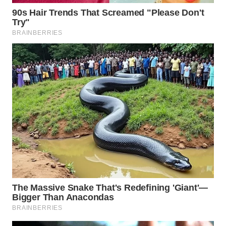
BEKASI
WN
BOGOR
WN
DEPOK
WN
TAPANULI
UTARA
WN
SAMOSIR
WN
PADANG
LAWAS