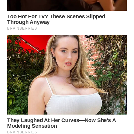
Wahana
Media
Group
WAHANA
NEWS
WAHANA
TANI
WAHANA
ADVOKAT
WAHANA
INFRASTRUKTUR
WAHANA
KONSUMEN