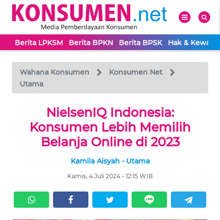
Berita LPKSM
Berita BPKN
Berita BPSK
Hak & Kewaji
WAHANA
Tutup
TV
Wahana Konsumen
Konsumen Net
Utama
BERITA
LPKSM
NielsenIQ Indonesia:
Konsumen Lebih Memilih
BERITA
Belanja Online di 2023
BPKN
Kamila Aisyah - Utama
BERITA
Kamis, 4 Juli 2024 - 12:15 WIB
BPSK
HAK &