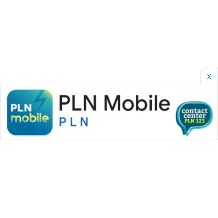
SONYA
ASA
NEWS
X