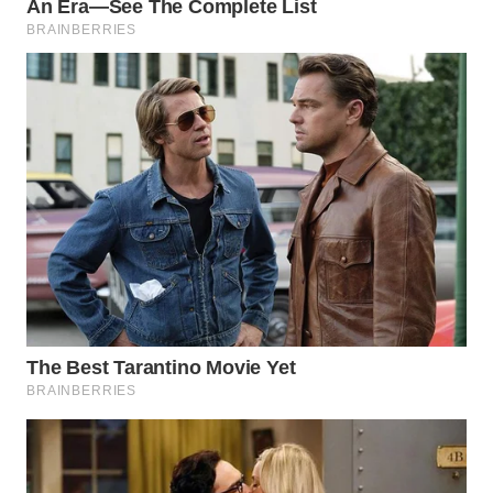
WN
MALUKU
WN
MALUT
WN
DAIRI
WN
DANAU
TOBA
WN
NIAS
WN