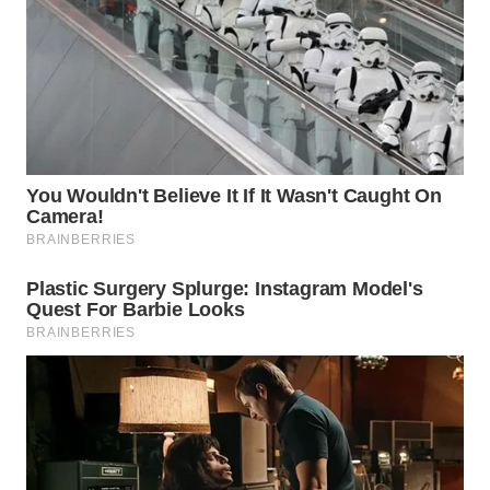
WN
INDRAMAYU
WN
KUNINGAN
WN
MAJALENGKA
WN
SUBANG
WN
SUKABUMI
WN
PURWAKARTA