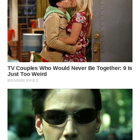
LANGKAT
WN
TAPANULI
SELATAN
WN
TANJUNG
LESUNG
WN
KARO
WN
SIMALUNGUN
WN
LABUHANBATU