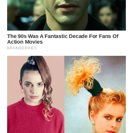
WN
TAPANULI
TENGAH
WN DELI
SERDANG
WN
TEBING
TINGGI
WN
PAKPAK
WN
KARAWANG
WN