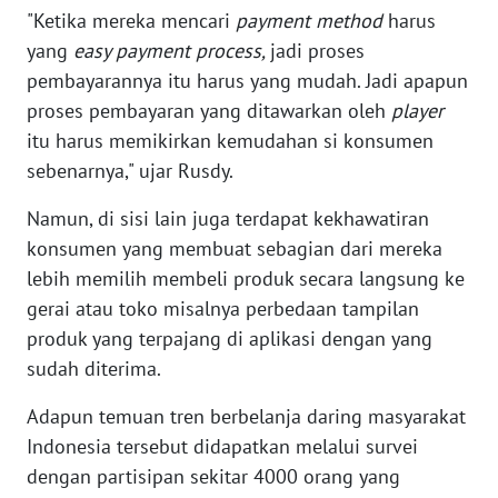
"Ketika mereka mencari
payment method
harus
WN
yang
easy payment process,
jadi proses
BANTEN
pembayarannya itu harus yang mudah. Jadi apapun
proses pembayaran yang ditawarkan oleh
player
WN
itu harus memikirkan kemudahan si konsumen
NTT
sebenarnya," ujar Rusdy.
WN
Namun, di sisi lain juga terdapat kekhawatiran
KEPRI
konsumen yang membuat sebagian dari mereka
lebih memilih membeli produk secara langsung ke
WN
gerai atau toko misalnya perbedaan tampilan
PAPUA
produk yang terpajang di aplikasi dengan yang
sudah diterima.
WN
PAPUA
Adapun temuan tren berbelanja daring masyarakat
BARAT
Indonesia tersebut didapatkan melalui survei
dengan partisipan sekitar 4000 orang yang
WN