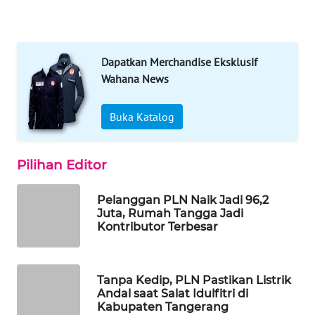
WAHANA
LISTRIK
Dapatkan Merchandise Eksklusif
Wahana News
WAHANA
TRAVEL
Buka Katalog
WAHANA
TV
Pilihan Editor
WAHANANEWS
Pelanggan PLN Naik Jadi 96,2
ID
Juta, Rumah Tangga Jadi
Kontributor Terbesar
WAHANANEWS
CO ID
Tanpa Kedip, PLN Pastikan Listrik
Andal saat Salat Idulfitri di
WAHANANEWS
Kabupaten Tangerang
NET