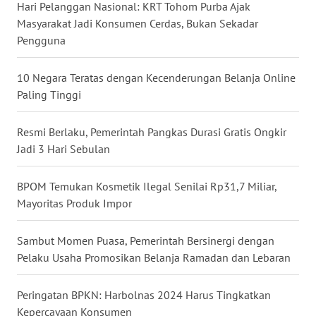
Hari Pelanggan Nasional: KRT Tohom Purba Ajak
Masyarakat Jadi Konsumen Cerdas, Bukan Sekadar
WN
Pengguna
NUSANTARA
10 Negara Teratas dengan Kecenderungan Belanja Online
WN
Paling Tinggi
JOGJA
Resmi Berlaku, Pemerintah Pangkas Durasi Gratis Ongkir
WN
Jadi 3 Hari Sebulan
JATIM
BPOM Temukan Kosmetik Ilegal Senilai Rp31,7 Miliar,
WN
Mayoritas Produk Impor
BALI
Sambut Momen Puasa, Pemerintah Bersinergi dengan
WN
KALBAR
Pelaku Usaha Promosikan Belanja Ramadan dan Lebaran
WN
Peringatan BPKN: Harbolnas 2024 Harus Tingkatkan
KALTENG
Kepercayaan Konsumen