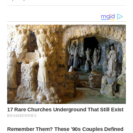
WN
KALTARA
WN
KALSEL
WN
KALTIM
WN
SULSEL
WN
GORONTALO
WN
SULUT