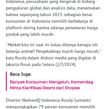
Indonesia, perusahaan yang bergerak di bidang
Informasi
pengukuran global dan analisis data, menemukan
bahwa sepanjang tahun 2023, sebagian besar
INDEKS
konsumen di Indonesia memilih berbelanja di
BERITA
platform daring karena adanya penawaran harga
produk yang lebih murah.
KONTAK
KAMI
"
Market
kita ini saat ini kalau ditanya kenapa sih
belanja
online
? Penyebabnya masih harga murah,"
INFO
kata Rusdy dalam diskusi media yang digelar di
IKLAN
Jakarta Pusat pada Selasa (2/7/2024).
TENTANG
Baca Juga:
KAMI
Banyak Konsumen Mengeluh, Kemendag
Minta Klarifikasi Resmi dari Shopee
PEDOMAN
MEDIA
Director NielsenIQ Indonesia Rusdy Sumantri
SIBER
mengungkapkan 79 persen konsumen memilih