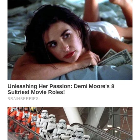
WN
SUMEDANG
WN
CIANJUR
WN
KEPULAUAN
SERIBU
WN
TANGERANG
WN
BINJAI
WN
CIREBON