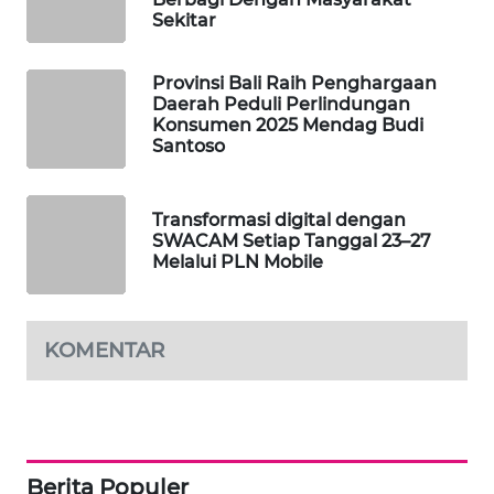
Sekitar
WAHANA
DESA
Provinsi Bali Raih Penghargaan
WISATA
Daerah Peduli Perlindungan
Konsumen 2025 Mendag Budi
Santoso
LAPAK
WAHANA
Transformasi digital dengan
Wahana
SWACAM Setiap Tanggal 23–27
Network
Melalui PLN Mobile
KONSUMEN
LISTRIK
KOMENTAR
MASYARAKAT
KELISTRIKAN
WALINKI
Berita Populer