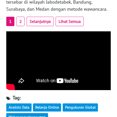
RIAU
tersebar di wilayah Jabodetabek, Bandung,
Surabaya, dan Medan dengan metode wawancara.
WN
SERAMBI
1
2
Selanjutnya
Lihat Semua
WN
JAMBI
WN
SULTRA
WN
NTB
WN
SULTENG
Tag:
Analisis Data
Belanja Online
Pengukuran Global
WN
SULBAR
Wahananewskonsumen