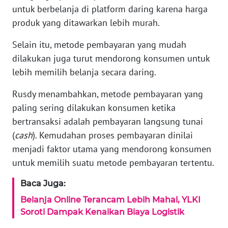
untuk berbelanja di platform daring karena harga
REDAKSI
produk yang ditawarkan lebih murah.
KARIR
Selain itu, metode pembayaran yang mudah
dilakukan juga turut mendorong konsumen untuk
DISCLAIMER
lebih memilih belanja secara daring.
Wahana
Rusdy menambahkan, metode pembayaran yang
News
paling sering dilakukan konsumen ketika
Regional
bertransaksi adalah pembayaran langsung tunai
(
cash
). Kemudahan proses pembayaran dinilai
WN
SUMUT
menjadi faktor utama yang mendorong konsumen
untuk memilih suatu metode pembayaran tertentu.
WN
JAKARTA
Baca Juga:
Belanja Online Terancam Lebih Mahal, YLKI
WN
Soroti Dampak Kenaikan Biaya Logistik
JABAR