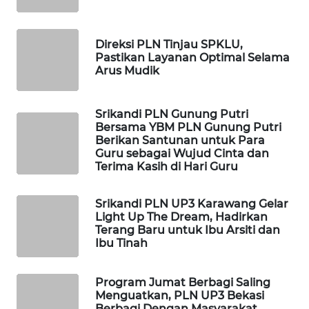
WAHANA
Direksi PLN Tinjau SPKLU,
SPORT
Pastikan Layanan Optimal Selama
Arus Mudik
WAHANA
UMKM
Srikandi PLN Gunung Putri
Bersama YBM PLN Gunung Putri
WAHANA
Berikan Santunan untuk Para
SELEB
Guru sebagai Wujud Cinta dan
Terima Kasih di Hari Guru
WAHANA
PERSONA
Srikandi PLN UP3 Karawang Gelar
Light Up The Dream, Hadirkan
Terang Baru untuk Ibu Arsiti dan
WAHANA
Ibu Tinah
OTOMOTIF
Program Jumat Berbagi Saling
WAHANA
Menguatkan, PLN UP3 Bekasi
HEALTH
Berbagi Dengan Masyarakat