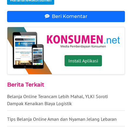
WN
Beri Komentar
BABEL
WN
SUMBAR
WN
Install Aplikasi
SUMSEL
WN
Berita Terkait
BENGKULU
Belanja Online Terancam Lebih Mahal, YLKI Soroti
WN
Dampak Kenaikan Biaya Logistik
LAMPUNG
Tips Belanja Online Aman dan Nyaman Jelang Lebaran
WN
JATENG