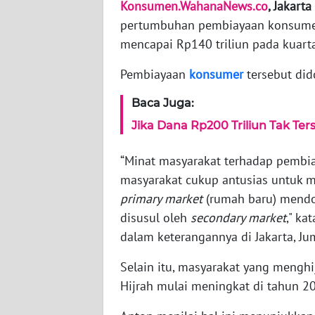
Konsumen.WahanaNews.co
, Jakarta 
KARIR
pertumbuhan pembiayaan konsumer 
mencapai Rp140 triliun pada kuarta
DISCLAIMER
Pembiayaan
konsumer
tersebut di
Wahana
News
Baca Juga:
Regional
Jika Dana Rp200 Triliun Tak Ter
WN
“Minat masyarakat terhadap pembia
SUMUT
masyarakat cukup antusias untuk m
primary market
(rumah baru) mendom
WN
JAKARTA
disusul oleh
secondary market
," ka
dalam keterangannya di Jakarta, Ju
WN
Selain itu, masyarakat yang menghi
JABAR
Hijrah mulai meningkat di tahun 2
WN