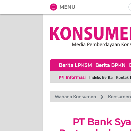
MENU
WAHANA
Tutup
TV
BERITA
LPKSM
Berita LPKSM
Berita BPKN
BERITA
BPKN
Informasi
Indeks Berita
Kontak 
BERITA
BPSK
Wahana Konsumen
Konsumen
HAK &
PT Bank Sya
KEWAJIBAN
KONSUMEN