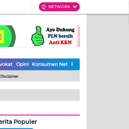
NETWORK
vokat
Opini
Konsumen Net
Forwamki
Perapki
Wal
Disclaimer
erita Populer