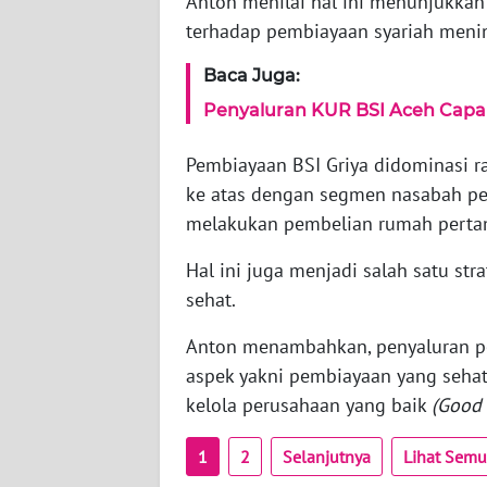
Anton menilai hal ini menunjukkan
BANTEN
terhadap pembiayaan syariah meni
WN
Baca Juga:
NTT
Penyaluran KUR BSI Aceh Capai 
WN
Pembiayaan BSI Griya didominasi r
KEPRI
ke atas dengan segmen nasabah pe
melakukan pembelian rumah perta
WN
PAPUA
Hal ini juga menjadi salah satu st
sehat.
WN
PAPUA
Anton menambahkan, penyaluran p
BARAT
aspek yakni pembiayaan yang sehat
kelola perusahaan yang baik
(Good 
WN
RIAU
1
2
Selanjutnya
Lihat Sem