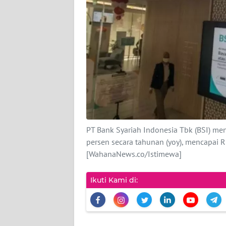
INDEKS
BERITA
KONTAK
KAMI
INFO
IKLAN
TENTANG
PT Bank Syariah Indonesia Tbk (BSI) m
KAMI
persen secara tahunan (yoy), mencapai Rp
[WahanaNews.co/Istimewa]
PEDOMAN
MEDIA
SIBER
Ikuti Kami di:
REDAKSI