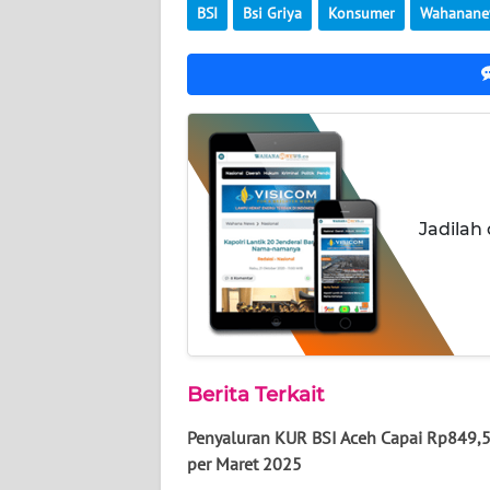
BSI
Bsi Griya
Konsumer
Wahanane
BABEL
WN
SUMBAR
WN
SUMSEL
Jadilah
WN
BENGKULU
WN
LAMPUNG
Berita Terkait
WN
JATENG
Penyaluran KUR BSI Aceh Capai Rp849,5
per Maret 2025
WN