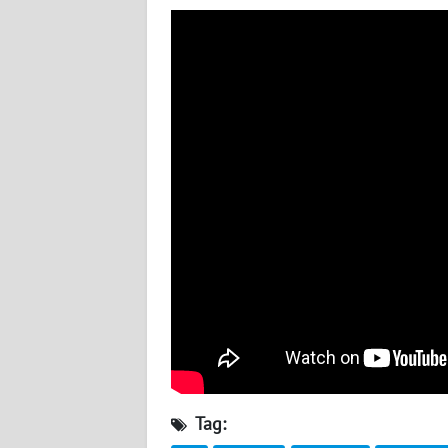
WN
SERAMBI
WN
JAMBI
WN
SULTRA
WN
NTB
WN
SULTENG
WN
SULBAR
Tag:
WN