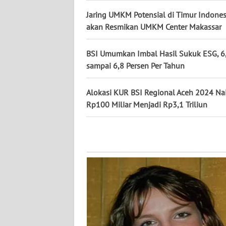
NUSANTARA
Jaring UMKM Potensial di Timur Indones
akan Resmikan UMKM Center Makassar
WN
JOGJA
BSI Umumkan Imbal Hasil Sukuk ESG, 6
sampai 6,8 Persen Per Tahun
WN
JATIM
Alokasi KUR BSI Regional Aceh 2024 Na
Rp100 Miliar Menjadi Rp3,1 Triliun
WN
BALI
WN
KALBAR
WN
KALTENG
WN