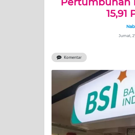
Pertumbuhan 
15,91
WAHANA
ADVOKAT
Nab
Jumat, 2
OPINI
KONSUMEN
Komentar
NET
FORWAMKI
PERAPKI
WALINKI
Informasi