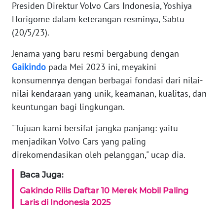
Presiden Direktur Volvo Cars Indonesia, Yoshiya
REDAKSI
Horigome dalam keterangan resminya, Sabtu
(20/5/23).
KARIR
Jenama yang baru resmi bergabung dengan
DISCLAIMER
Gaikindo
pada Mei 2023 ini, meyakini
konsumennya dengan berbagai fondasi dari nilai-
Wahana
nilai kendaraan yang unik, keamanan, kualitas, dan
News
Regional
keuntungan bagi lingkungan.
"Tujuan kami bersifat jangka panjang: yaitu
WN
menjadikan Volvo Cars yang paling
SUMUT
direkomendasikan oleh pelanggan," ucap dia.
WN
Baca Juga:
JAKARTA
Gakindo Rilis Daftar 10 Merek Mobil Paling
Laris di Indonesia 2025
WN
JABAR