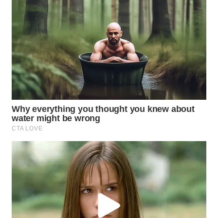
Wahana
Media
Group
WAHANA
NEWS
WAHANA
TANI
WAHANA
ADVOKAT
WAHANA
INFRASTRUKTUR
WAHANA
KONSUMEN