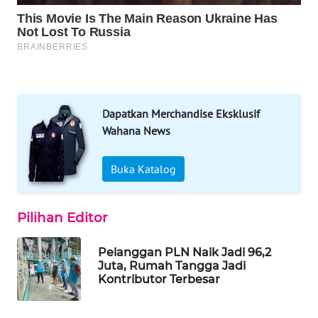
WAHANA
SPORT
WAHANA
UMKM
Dapatkan Merchandise Eksklusif
Wahana News
WAHANA
SELEB
Buka Katalog
WAHANA
PERSONA
Pilihan Editor
WAHANA
Pelanggan PLN Naik Jadi 96,2
OTOMOTIF
Juta, Rumah Tangga Jadi
Kontributor Terbesar
WAHANA
HEALTH