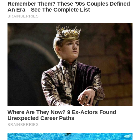
BEKASI
WN
BOGOR
WN
DEPOK
WN
TAPANULI
UTARA
WN
SAMOSIR
WN
PADANG
LAWAS