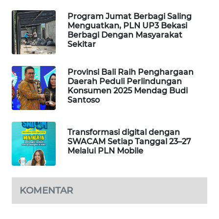
ID
Program Jumat Berbagi Saling
Menguatkan, PLN UP3 Bekasi
MAWAKA
Berbagi Dengan Masyarakat
ID
Sekitar
MARTABAT
Provinsi Bali Raih Penghargaan
NET
Daerah Peduli Perlindungan
Konsumen 2025 Mendag Budi
Santoso
PLN
WATCH
Transformasi digital dengan
MKLI
SWACAM Setiap Tanggal 23–27
Melalui PLN Mobile
LPKKI
LKKI
KOMENTAR
KOPEKLIN