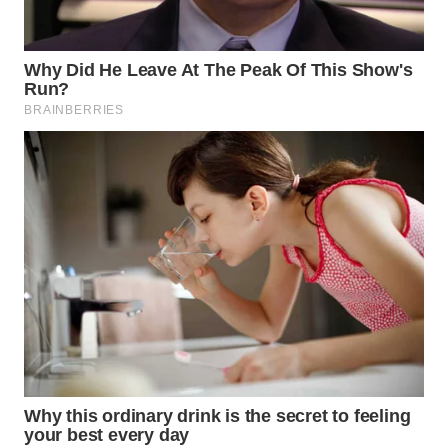
WN
PRIANGAN
TIMUR
WN
SEMARANG
WN
SOLO
WN
BOROBUDUR
WN
MADURA
WN
SURABAYA