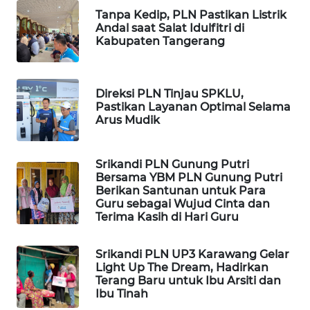
Tanpa Kedip, PLN Pastikan Listrik
Andal saat Salat Idulfitri di
WAHANA
Kabupaten Tangerang
DESA
WISATA
Direksi PLN Tinjau SPKLU,
LAPAK
Pastikan Layanan Optimal Selama
WAHANA
Arus Mudik
Wahana
Network
Srikandi PLN Gunung Putri
Bersama YBM PLN Gunung Putri
Berikan Santunan untuk Para
KONSUMEN
Guru sebagai Wujud Cinta dan
LISTRIK
Terima Kasih di Hari Guru
MASYARAKAT
Srikandi PLN UP3 Karawang Gelar
KELISTRIKAN
Light Up The Dream, Hadirkan
Terang Baru untuk Ibu Arsiti dan
Ibu Tinah
WALINKI