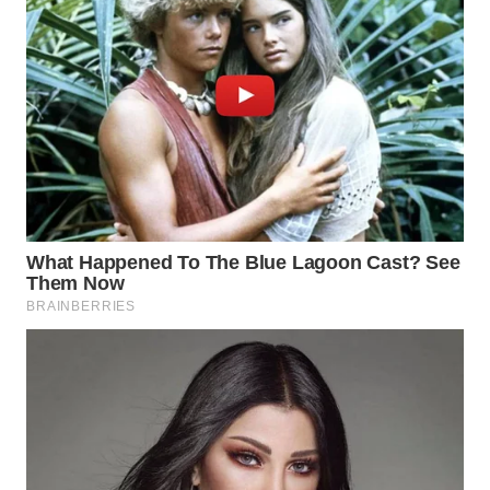
WN
MALUKU
WN
MALUT
WN
DAIRI
WN
DANAU
TOBA
WN
NIAS
WN