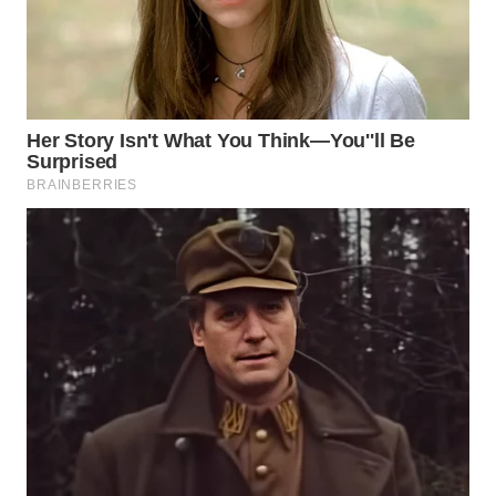
WAHANA
LISTRIK
WAHANA
TRAVEL
WAHANA
TV
WAHANANEWS
ID
WAHANANEWS
CO ID
WAHANANEWS
NET