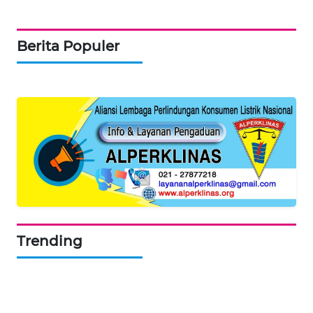
PORTAL
Berita Populer
KONSUMEN
FORWAMKI
ALPERKLINAS
FORJASIDA
TAMBANG
NEWS
Trending
SITUNGIR
NEWS
SIDIKALANG
NEWS