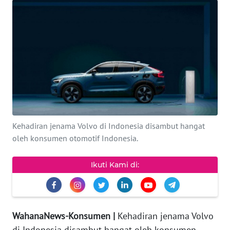
KEWAJIBAN
KONSUMEN
WAHANA
ADVOKAT
OPINI
KONSUMEN
Kehadiran jenama Volvo di Indonesia disambut hangat
NET
oleh konsumen otomotif Indonesia.
FORWAMKI
Ikuti Kami di:
PERAPKI
WahanaNews-Konsumen |
Kehadiran jenama Volvo
WALINKI
di Indonesia disambut hangat oleh konsumen