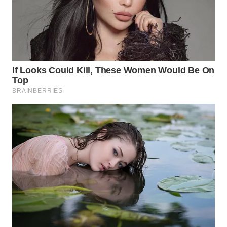
LANGKAT
WN
TAPANULI
SELATAN
WN
TANJUNG
LESUNG
WN
KARO
WN
SIMALUNGUN
WN
LABUHANBATU