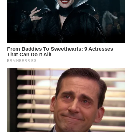
WN
INDRAMAYU
WN
KUNINGAN
WN
MAJALENGKA
WN
SUBANG
WN
SUKABUMI
WN
PURWAKARTA