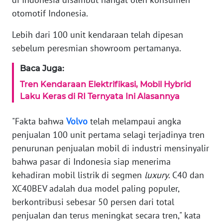
otomotif Indonesia.
Informasi
Lebih dari 100 unit kendaraan telah dipesan
INDEKS
sebelum peresmian showroom pertamanya.
BERITA
Baca Juga:
KONTAK
KAMI
Tren Kendaraan Elektrifikasi, Mobil Hybrid
Laku Keras di RI Ternyata Ini Alasannya
INFO
"Fakta bahwa
Volvo
telah melampaui angka
IKLAN
penjualan 100 unit pertama selagi terjadinya tren
penurunan penjualan mobil di industri mensinyalir
TENTANG
KAMI
bahwa pasar di Indonesia siap menerima
kehadiran mobil listrik di segmen
luxury
. C40 dan
PEDOMAN
XC40BEV adalah dua model paling populer,
MEDIA
berkontribusi sebesar 50 persen dari total
SIBER
penjualan dan terus meningkat secara tren," kata