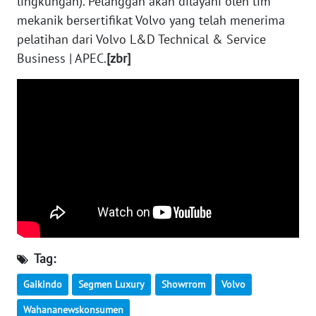
lingkungan). Pelanggan akan dilayani oleh tim
RIAU
mekanik bersertifikat Volvo yang telah menerima
pelatihan dari Volvo L&D Technical & Service
WN
SERAMBI
Business | APEC.
[zbr]
WN
JAMBI
WN
SULTRA
WN
NTB
WN
Tag:
SULTENG
Gaikindo
Segmen Luxury
Showrrom
Volvo
WN
Wahananewskonsumen
SULBAR