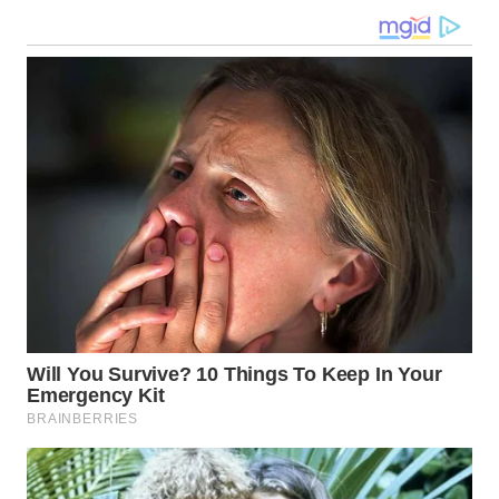
WN
KALTARA
WN
KALSEL
WN
KALTIM
WN
SULSEL
WN
GORONTALO
WN
SULUT