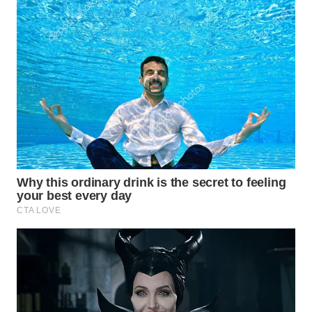
WN
SUMEDANG
WN
CIANJUR
WN
KEPULAUAN
SERIBU
WN
TANGERANG
WN
BINJAI
WN
CIREBON