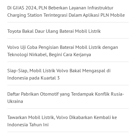
Di GIIAS 2024, PLN Beberkan Layanan Infrastruktur
WN
Charging Station Terintegrasi Dalam Aplikasi PLN Mobile
NUSANTARA
Toyota Bakal Daur Ulang Baterai Mobil Listrik
WN
JOGJA
Volvo Uji Coba Pengisian Baterai Mobil Listrik dengan
Teknologi Nirkabel, Begini Cara Kerjanya
WN
JATIM
Siap-Siap, Mobil Listrik Volvo Bakal Mengaspal di
Indonesia pada Kuartal 3
WN
BALI
Daftar Pabrikan Otomotif yang Terdampak Konflik Rusia-
Ukraina
WN
KALBAR
Tawarkan Mobil Listrik, Volvo Dikabarkan Kembali ke
Indonesia Tahun Ini
WN
KALTENG