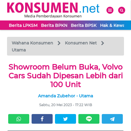
Berita LPKSM
Berita BPKN
Berita BPSK
Hak & Kewaji
WAHANA
Tutup
TV
Wahana Konsumen
Konsumen Net
Utama
BERITA
LPKSM
Showroom Belum Buka, Volvo
Cars Sudah Dipesan Lebih dari
BERITA
100 Unit
BPKN
Amanda Zubehor - Utama
BERITA
Sabtu, 20 Mei 2023 - 17:22 WIB
BPSK
HAK &