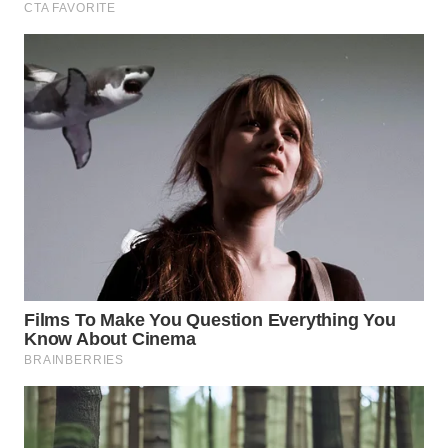
WN
NATUNA
WN
BINTAN
WN
MANDALIKA
WN
LIKUPANG
WN
LABUANBAJO
WN
BORNEO