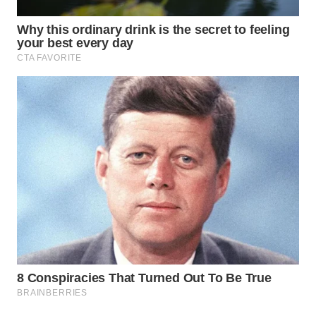
WN
TAPANULI
TENGAH
WN DELI
SERDANG
WN
TEBING
TINGGI
WN
PAKPAK
WN
KARAWANG
WN