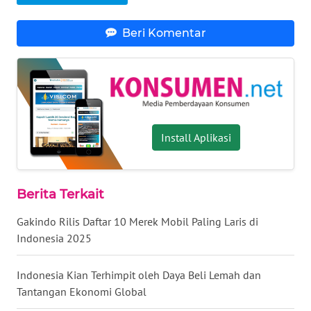
Beri Komentar
WN
BABEL
WN
SUMBAR
Install Aplikasi
WN
SUMSEL
WN
Berita Terkait
BENGKULU
Gakindo Rilis Daftar 10 Merek Mobil Paling Laris di
Indonesia 2025
WN
LAMPUNG
Indonesia Kian Terhimpit oleh Daya Beli Lemah dan
Tantangan Ekonomi Global
WN
JATENG