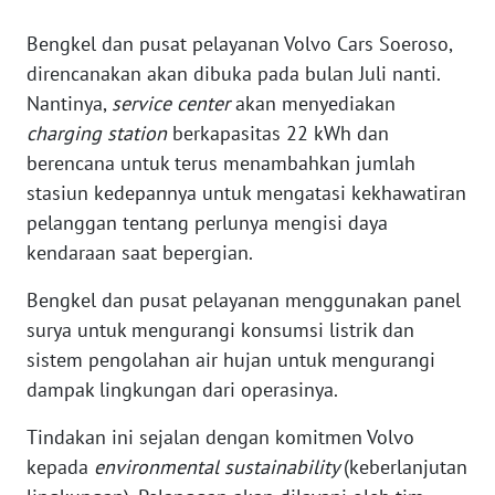
Bengkel dan pusat pelayanan Volvo Cars Soeroso,
WN
BANTEN
direncanakan akan dibuka pada bulan Juli nanti.
Nantinya,
service center
akan menyediakan
WN
charging station
berkapasitas 22 kWh dan
NTT
berencana untuk terus menambahkan jumlah
stasiun kedepannya untuk mengatasi kekhawatiran
WN
pelanggan tentang perlunya mengisi daya
KEPRI
kendaraan saat bepergian.
WN
Bengkel dan pusat pelayanan menggunakan panel
PAPUA
surya untuk mengurangi konsumsi listrik dan
sistem pengolahan air hujan untuk mengurangi
WN
dampak lingkungan dari operasinya.
PAPUA
BARAT
Tindakan ini sejalan dengan komitmen Volvo
kepada
environmental sustainability
(keberlanjutan
WN