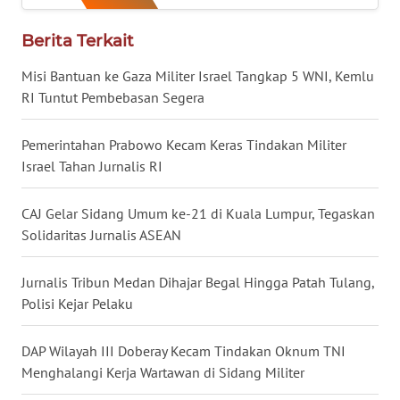
Berita Terkait
WN
BABEL
Misi Bantuan ke Gaza Militer Israel Tangkap 5 WNI, Kemlu
RI Tuntut Pembebasan Segera
WN
SUMBAR
Pemerintahan Prabowo Kecam Keras Tindakan Militer
Israel Tahan Jurnalis RI
WN
SUMSEL
CAJ Gelar Sidang Umum ke-21 di Kuala Lumpur, Tegaskan
Solidaritas Jurnalis ASEAN
WN
BENGKULU
Jurnalis Tribun Medan Dihajar Begal Hingga Patah Tulang,
Polisi Kejar Pelaku
WN
LAMPUNG
DAP Wilayah III Doberay Kecam Tindakan Oknum TNI
Menghalangi Kerja Wartawan di Sidang Militer
WN
JATENG