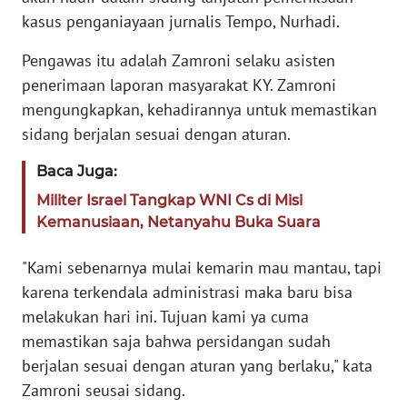
kasus penganiayaan jurnalis Tempo, Nurhadi.
Informasi
Pengawas itu adalah Zamroni selaku asisten
INDEKS
penerimaan laporan masyarakat KY. Zamroni
BERITA
mengungkapkan, kehadirannya untuk memastikan
sidang berjalan sesuai dengan aturan.
KONTAK
KAMI
Baca Juga:
Militer Israel Tangkap WNI Cs di Misi
INFO
IKLAN
Kemanusiaan, Netanyahu Buka Suara
"Kami sebenarnya mulai kemarin mau mantau, tapi
TENTANG
KAMI
karena terkendala administrasi maka baru bisa
melakukan hari ini. Tujuan kami ya cuma
PEDOMAN
memastikan saja bahwa persidangan sudah
MEDIA
berjalan sesuai dengan aturan yang berlaku," kata
SIBER
Zamroni seusai sidang.