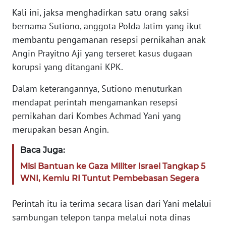
REDAKSI
Kali ini, jaksa menghadirkan satu orang saksi
bernama Sutiono, anggota Polda Jatim yang ikut
KARIR
membantu pengamanan resepsi pernikahan anak
Angin Prayitno Aji yang terseret kasus dugaan
DISCLAIMER
korupsi yang ditangani KPK.
Dalam keterangannya, Sutiono menuturkan
Wahana
News
mendapat perintah mengamankan resepsi
Regional
pernikahan dari Kombes Achmad Yani yang
merupakan besan Angin.
WN
SUMUT
Baca Juga:
Misi Bantuan ke Gaza Militer Israel Tangkap 5
WN
WNI, Kemlu RI Tuntut Pembebasan Segera
JAKARTA
Perintah itu ia terima secara lisan dari Yani melalui
WN
sambungan telepon tanpa melalui nota dinas
JABAR