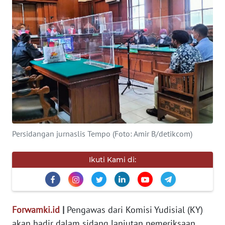
KEWAJIBAN
KONSUMEN
WAHANA
ADVOKAT
OPINI
KONSUMEN
NET
Persidangan jurnaslis Tempo (Foto: Amir B/detikcom)
FORWAMKI
Ikuti Kami di:
PERAPKI
Forwamki.id
|
Pengawas dari Komisi Yudisial (KY)
WALINKI
akan hadir dalam sidang lanjutan pemeriksaan