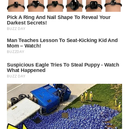
WN
INDRAMAYU
WN
KUNINGAN
WN
MAJALENGKA
WN
SUBANG
WN
SUKABUMI
WN
PURWAKARTA