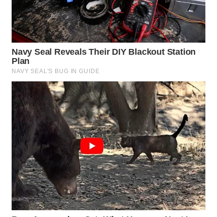
BEKASI
WN
BOGOR
WN
DEPOK
WN
TAPANULI
UTARA
WN
SAMOSIR
WN
PADANG
LAWAS