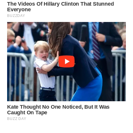
WN
NATUNA
WN
BINTAN
WN
MANDALIKA
WN
LIKUPANG
WN
LABUANBAJO
WN
BORNEO