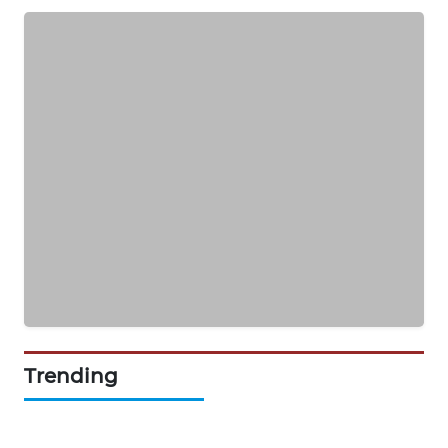
WAHANA
DESA
WISATA
LAPAK
WAHANA
Wahana
Network
KONSUMEN
LISTRIK
MASYARAKAT
Trending
KELISTRIKAN
WALINKI