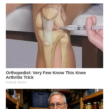
LANGKAT
WN
TAPANULI
SELATAN
WN
TANJUNG
LESUNG
WN
KARO
WN
SIMALUNGUN
WN
LABUHANBATU