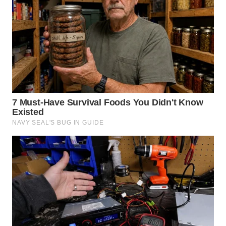
WN
TAPANULI
TENGAH
WN DELI
SERDANG
WN
TEBING
TINGGI
WN
PAKPAK
WN
KARAWANG
WN