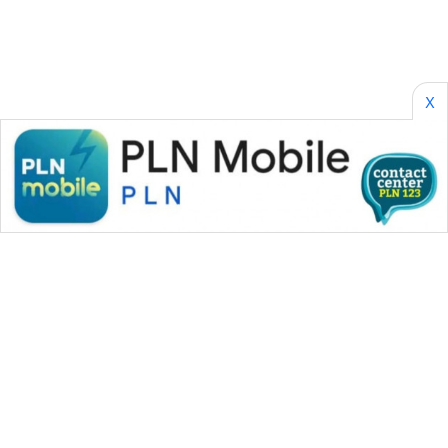
CILEUNGSI
NEWS
X
BERKAT
NEWS
BERAMPU
NEWS
ANUGERAH
NEWS
AKHLAK
ID
PERAPKI
NEWS