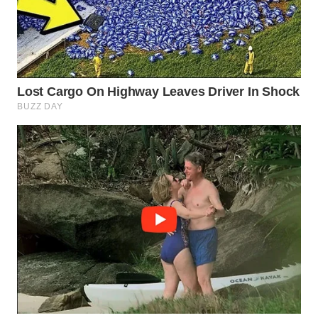
WN
PRIANGAN
TIMUR
WN
SEMARANG
WN
SOLO
WN
BOROBUDUR
WN
MADURA
WN
SURABAYA