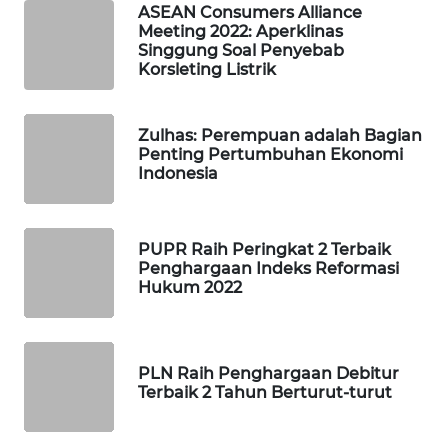
ASEAN Consumers Alliance
Meeting 2022: Aperklinas
Singgung Soal Penyebab
WAHANA
Korsleting Listrik
LISTRIK
WAHANA
Zulhas: Perempuan adalah Bagian
TRAVEL
Penting Pertumbuhan Ekonomi
Indonesia
WAHANA
TV
PUPR Raih Peringkat 2 Terbaik
Penghargaan Indeks Reformasi
WAHANANEWS
Hukum 2022
ID
WAHANANEWS
CO ID
PLN Raih Penghargaan Debitur
Terbaik 2 Tahun Berturut-turut
WAHANANEWS
NET