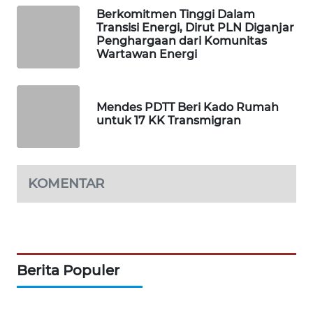
Berkomitmen Tinggi Dalam
Transisi Energi, Dirut PLN Diganjar
WAHANA
Penghargaan dari Komunitas
SPORT
Wartawan Energi
WAHANA
UMKM
Mendes PDTT Beri Kado Rumah
untuk 17 KK Transmigran
WAHANA
SELEB
KOMENTAR
WAHANA
PERSONA
WAHANA
OTOMOTIF
Berita Populer
WAHANA
HEALTH