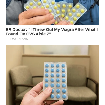
WN
KALTARA
WN
KALSEL
WN
KALTIM
WN
SULSEL
WN
GORONTALO
WN
SULUT