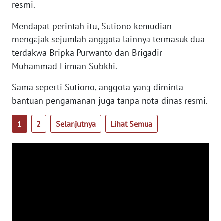
resmi.
WN
Mendapat perintah itu, Sutiono kemudian
BANTEN
mengajak sejumlah anggota lainnya termasuk dua
terdakwa Bripka Purwanto dan Brigadir
WN
Muhammad Firman Subkhi.
NTT
Sama seperti Sutiono, anggota yang diminta
WN
bantuan pengamanan juga tanpa nota dinas resmi.
KEPRI
1
2
Selanjutnya
Lihat Semua
WN
PAPUA
WN
PAPUA
BARAT
WN