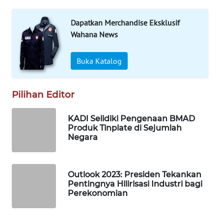
Dapatkan Merchandise Eksklusif
Wahana
Media
Wahana News
Group
Buka Katalog
WAHANA
NEWS
Pilihan Editor
WAHANA
TANI
KADI Selidiki Pengenaan BMAD
Produk Tinplate di Sejumlah
WAHANA
Negara
ADVOKAT
WAHANA
Outlook 2023: Presiden Tekankan
INFRASTRUKTUR
Pentingnya Hilirisasi Industri bagi
Perekonomian
WAHANA
KONSUMEN