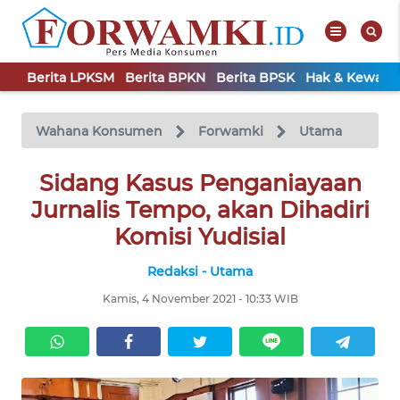
Berita LPKSM
Berita BPKN
Berita BPSK
Hak & Kewaji
WAHANA
Tutup
TV
Wahana Konsumen
Forwamki
Utama
BERITA
Sidang Kasus Penganiayaan
LPKSM
Jurnalis Tempo, akan Dihadiri
Komisi Yudisial
BERITA
BPKN
Redaksi - Utama
Kamis, 4 November 2021 - 10:33 WIB
BERITA
BPSK
HAK &