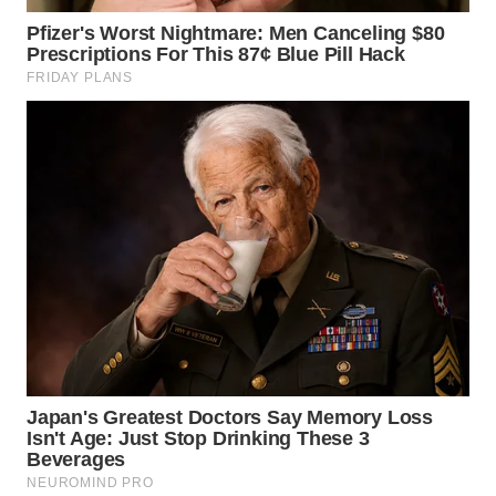
WN
MALUKU
WN
MALUT
WN
DAIRI
WN
DANAU
TOBA
WN
NIAS
WN