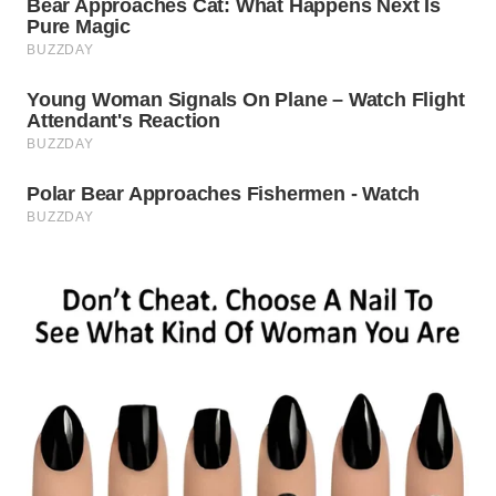
WN
SUMEDANG
WN
CIANJUR
WN
KEPULAUAN
SERIBU
WN
TANGERANG
WN
BINJAI
WN
CIREBON