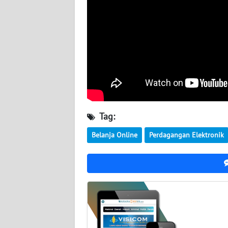
WN
SERAMBI
WN
JAMBI
WN
SULTRA
WN
Tag:
NTB
Belanja Online
Perdagangan Elektronik
WN
SULTENG
WN
SULBAR
WN