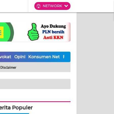
NETWORK
vokat
Opini
Konsumen Net
Forwamki
Perapki
Wal
Disclaimer
erita Populer