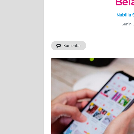
Bel
WAHANA
Nabilla
ADVOKAT
Senin,
OPINI
Komentar
KONSUMEN
NET
FORWAMKI
PERAPKI
WALINKI
Informasi