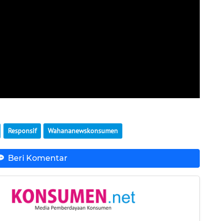
Responsif
Wahananewskonsumen
Beri Komentar