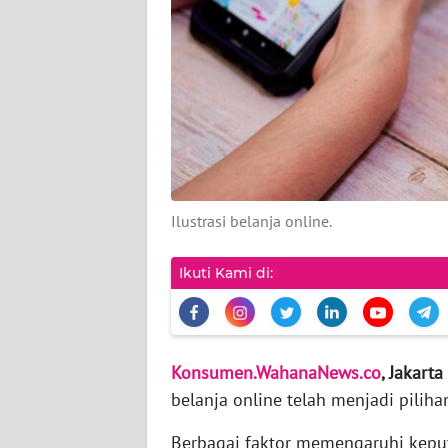
INDEKS
BERITA
KONTAK
KAMI
INFO
IKLAN
Ilustrasi belanja online.
TENTANG
KAMI
Ikuti Kami di:
PEDOMAN
MEDIA
SIBER
Konsumen.WahanaNews.co
, Jakarta 
belanja online telah menjadi pili
REDAKSI
Berbagai faktor memengaruhi kepu