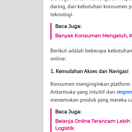
KARIR
daring, dan kebutuhan konsumen p
teknologi.
DISCLAIMER
Baca Juga:
Wahana
Banyak Konsumen Mengeluh, Ke
News
Regional
Berikut adalah beberapa kebutuha
online:
WN
SUMUT
1. Kemudahan Akses dan Navigasi
Konsumen menginginkan platform b
WN
JAKARTA
Antarmuka yang intuitif dan
respon
menemukan produk yang mereka car
WN
JABAR
Baca Juga:
Belanja Online Terancam Lebih
WN
Logistik