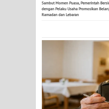
Sambut Momen Puasa, Pemerintah Bersi
NUSANTARA
dengan Pelaku Usaha Promosikan Belan
Ramadan dan Lebaran
WN
JOGJA
WN
JATIM
WN
BALI
WN
KALBAR
WN
KALTENG
WN