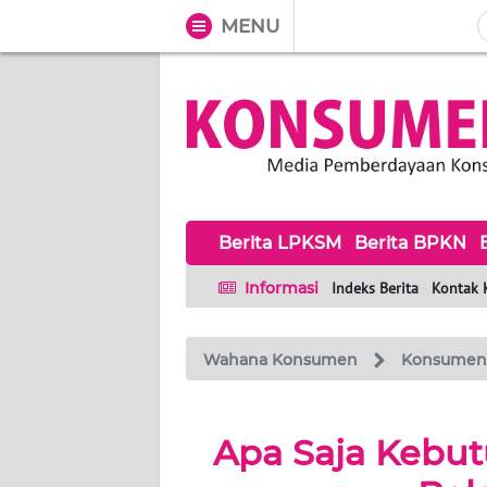
MENU
WAHANA
Tutup
TV
BERITA
LPKSM
Berita LPKSM
Berita BPKN
BERITA
BPKN
Informasi
Indeks Berita
Kontak 
BERITA
BPSK
Wahana Konsumen
Konsumen
HAK &
Apa Saja Kebu
KEWAJIBAN
KONSUMEN