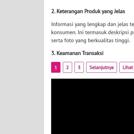
BANTEN
2. Keterangan Produk yang Jelas
WN
Informasi yang lengkap dan jelas 
NTT
konsumen. Ini termasuk deskripsi pr
WN
serta foto yang berkualitas tinggi.
KEPRI
3. Keamanan Transaksi
WN
1
2
3
Selanjutnya
Liha
PAPUA
WN
PAPUA
BARAT
WN
RIAU