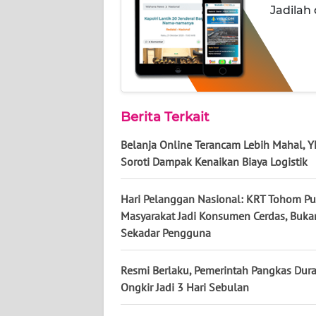
Jadilah
BABEL
WN
SUMBAR
WN
Berita Terkait
SUMSEL
Belanja Online Terancam Lebih Mahal, Y
WN
Soroti Dampak Kenaikan Biaya Logistik
BENGKULU
Hari Pelanggan Nasional: KRT Tohom Pu
WN
Masyarakat Jadi Konsumen Cerdas, Buka
LAMPUNG
Sekadar Pengguna
WN
Resmi Berlaku, Pemerintah Pangkas Duras
JATENG
Ongkir Jadi 3 Hari Sebulan
WN