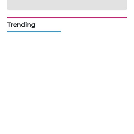
PORTAL
KONSUMEN
Trending
FORWAMKI
ALPERKLINAS
FORJASIDA
TAMBANG
NEWS
SITUNGIR
NEWS
SIDIKALANG
NEWS