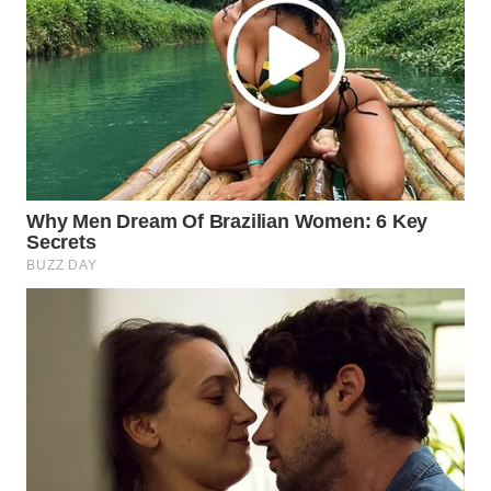
WN
PRIANGAN
TIMUR
WN
SEMARANG
WN
SOLO
WN
BOROBUDUR
WN
MADURA
WN
SURABAYA