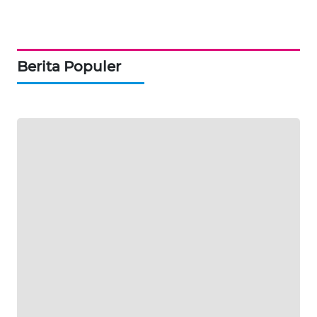
ID
MAWAKA
ID
Berita Populer
MARTABAT
NET
PLN
WATCH
MKLI
LPKKI
LKKI
KOPEKLIN