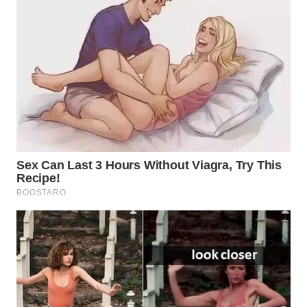
WN
TAPANULI
TENGAH
WN DELI
SERDANG
WN
TEBING
TINGGI
WN
PAKPAK
WN
KARAWANG
WN