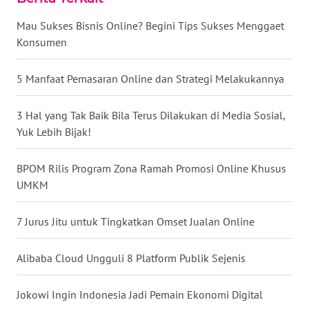
Mau Sukses Bisnis Online? Begini Tips Sukses Menggaet
WN
Konsumen
NUSANTARA
5 Manfaat Pemasaran Online dan Strategi Melakukannya
WN
JOGJA
3 Hal yang Tak Baik Bila Terus Dilakukan di Media Sosial,
Yuk Lebih Bijak!
WN
JATIM
BPOM Rilis Program Zona Ramah Promosi Online Khusus
UMKM
WN
BALI
7 Jurus Jitu untuk Tingkatkan Omset Jualan Online
WN
KALBAR
Alibaba Cloud Ungguli 8 Platform Publik Sejenis
WN
Jokowi Ingin Indonesia Jadi Pemain Ekonomi Digital
KALTENG