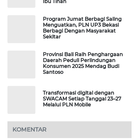
Ibu Tinah
WAHANA
Program Jumat Berbagi Saling
DESA
Menguatkan, PLN UP3 Bekasi
WISATA
Berbagi Dengan Masyarakat
Sekitar
LAPAK
WAHANA
Provinsi Bali Raih Penghargaan
Daerah Peduli Perlindungan
Wahana
Konsumen 2025 Mendag Budi
Network
Santoso
KONSUMEN
Transformasi digital dengan
LISTRIK
SWACAM Setiap Tanggal 23–27
Melalui PLN Mobile
MASYARAKAT
KELISTRIKAN
KOMENTAR
WALINKI