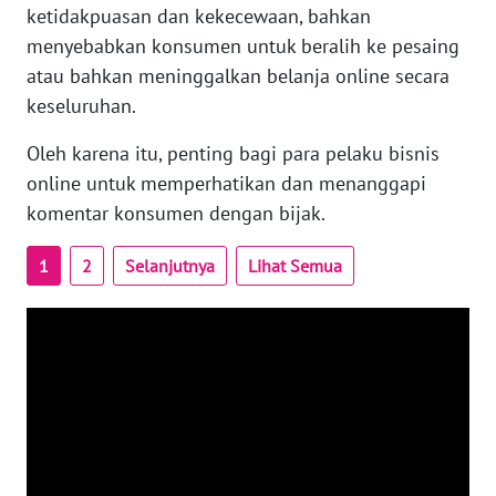
RIAU
ketidakpuasan dan kekecewaan, bahkan
menyebabkan konsumen untuk beralih ke pesaing
WN
atau bahkan meninggalkan belanja online secara
SERAMBI
keseluruhan.
WN
Oleh karena itu, penting bagi para pelaku bisnis
JAMBI
online untuk memperhatikan dan menanggapi
komentar konsumen dengan bijak.
WN
SULTRA
1
2
Selanjutnya
Lihat Semua
WN
NTB
WN
SULTENG
WN
SULBAR