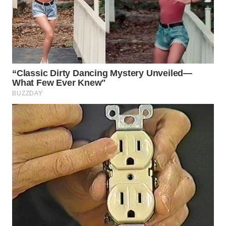
BEKASI
WN
BOGOR
WN
DEPOK
WN
TAPANULI
UTARA
WN
SAMOSIR
WN
PADANG
LAWAS