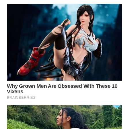
WN
INDRAMAYU
WN
KUNINGAN
WN
MAJALENGKA
WN
SUBANG
WN
SUKABUMI
WN
PURWAKARTA