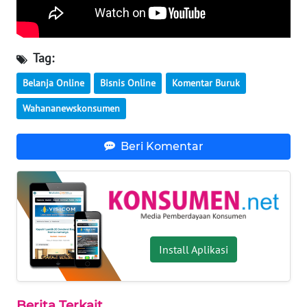
WN
BABEL
Tag:
Belanja Online
Bisnis Online
Komentar Buruk
WN
SUMBAR
Wahananewskonsumen
WN
Beri Komentar
SUMSEL
WN
BENGKULU
WN
Install Aplikasi
LAMPUNG
WN
JATENG
Berita Terkait