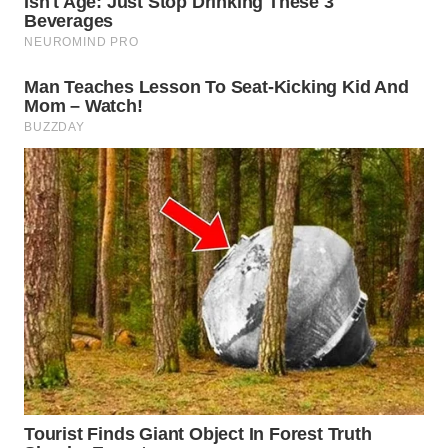
WN
MALUKU
WN
MALUT
WN
DAIRI
WN
DANAU
TOBA
WN
NIAS
WN