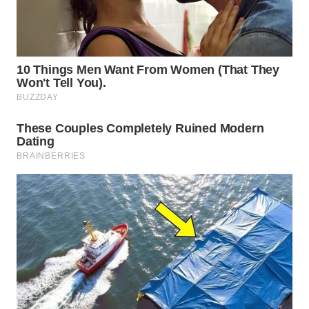
WN
NATUNA
WN
BINTAN
WN
MANDALIKA
WN
LIKUPANG
WN
LABUANBAJO
WN
BORNEO