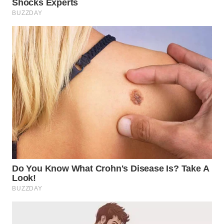
LANGKAT
WN
TAPANULI
SELATAN
WN
TANJUNG
LESUNG
WN
KARO
WN
SIMALUNGUN
WN
LABUHANBATU