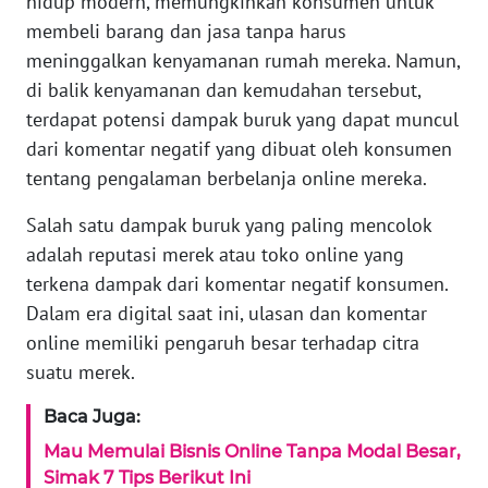
hidup modern, memungkinkan konsumen untuk
membeli barang dan jasa tanpa harus
Informasi
meninggalkan kenyamanan rumah mereka. Namun,
INDEKS
di balik kenyamanan dan kemudahan tersebut,
BERITA
terdapat potensi dampak buruk yang dapat muncul
dari komentar negatif yang dibuat oleh konsumen
KONTAK
tentang pengalaman berbelanja online mereka.
KAMI
Salah satu dampak buruk yang paling mencolok
INFO
adalah reputasi merek atau toko online yang
IKLAN
terkena dampak dari komentar negatif konsumen.
Dalam era digital saat ini, ulasan dan komentar
TENTANG
online memiliki pengaruh besar terhadap citra
KAMI
suatu merek.
PEDOMAN
Baca Juga:
MEDIA
SIBER
Mau Memulai Bisnis Online Tanpa Modal Besar,
Simak 7 Tips Berikut Ini