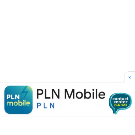
SONYA
ASA
NEWS
X