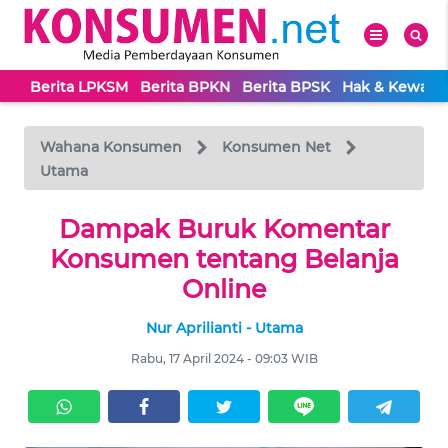
Berita LPKSM
Berita BPKN
Berita BPSK
Hak & Kewaji
WAHANA
Tutup
TV
Wahana Konsumen
Konsumen Net
Utama
BERITA
LPKSM
Dampak Buruk Komentar
Konsumen tentang Belanja
BERITA
Online
BPKN
Nur Aprilianti - Utama
BERITA
Rabu, 17 April 2024 - 09:03 WIB
BPSK
HAK &