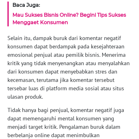
Baca Juga:
WN
Mau Sukses Bisnis Online? Begini Tips Sukses
BANTEN
Menggaet Konsumen
WN
Selain itu, dampak buruk dari komentar negatif
NTT
konsumen dapat berdampak pada kesejahteraan
emosional penjual atau pemilik bisnis. Menerima
WN
kritik yang tidak menyenangkan atau menyalahkan
KEPRI
dari konsumen dapat menyebabkan stres dan
kecemasan, terutama jika komentar tersebut
WN
PAPUA
tersebar luas di platform media sosial atau situs
ulasan produk.
WN
Tidak hanya bagi penjual, komentar negatif juga
PAPUA
BARAT
dapat memengaruhi mental konsumen yang
menjadi target kritik. Pengalaman buruk dalam
WN
berbelanja online dapat menimbulkan