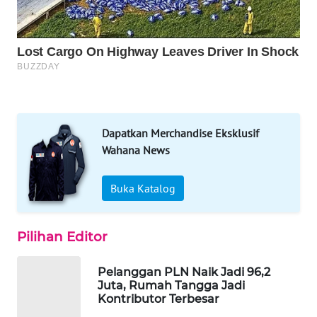
WAHANA
LISTRIK
WAHANA
TRAVEL
Dapatkan Merchandise Eksklusif
WAHANA
Wahana News
TV
Buka Katalog
WAHANANEWS
ID
Pilihan Editor
WAHANANEWS
CO ID
Pelanggan PLN Naik Jadi 96,2
Juta, Rumah Tangga Jadi
WAHANANEWS
Kontributor Terbesar
NET