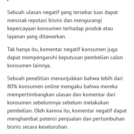
REDAKSI
Sebuah ulasan negatif yang tersebar luas dapat
merusak reputasi bisnis dan mengurangi
KARIR
kepercayaan konsumen terhadap produk atau
layanan yang ditawarkan.
DISCLAIMER
Tak hanya itu, komentar negatif konsumen juga
Wahana
dapat mempengaruhi keputusan pembelian calon
News
Regional
konsumen lainnya.
Sebuah penelitian menunjukkan bahwa lebih dari
WN
SUMUT
80% konsumen online mengaku bahwa mereka
mempertimbangkan ulasan dan komentar dari
WN
konsumen sebelumnya sebelum melakukan
JAKARTA
pembelian. Oleh karena itu, komentar negatif dapat
menghambat potensi penjualan dan pertumbuhan
WN
bisnis secara keseluruhan.
JABAR