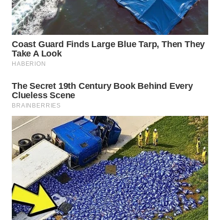
Wahana
Media
Group
WAHANA
NEWS
WAHANA
TANI
WAHANA
ADVOKAT
WAHANA
INFRASTRUKTUR
WAHANA
KONSUMEN