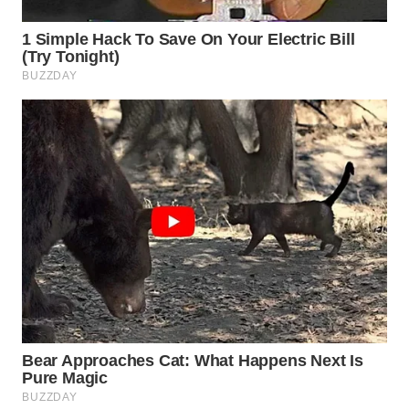
WN
SUMEDANG
WN
CIANJUR
WN
KEPULAUAN
SERIBU
WN
TANGERANG
WN
BINJAI
WN
CIREBON