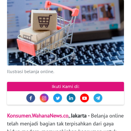
KEWAJIBAN
KONSUMEN
WAHANA
ADVOKAT
OPINI
KONSUMEN
Ilustrasi belanja online.
NET
Ikuti Kami di:
FORWAMKI
PERAPKI
Konsumen.WahanaNews.co
, Jakarta -
Belanja online
telah menjadi bagian tak terpisahkan dari gaya
WALINKI