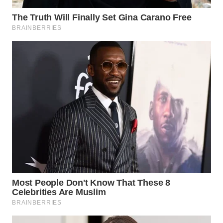
WN
TAPANULI
TENGAH
WN DELI
SERDANG
WN
TEBING
TINGGI
WN
PAKPAK
WN
KARAWANG
WN
BEKASI