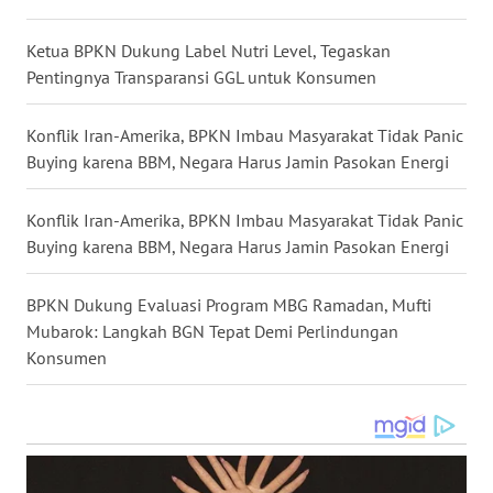
WN
Ketua BPKN Dukung Label Nutri Level, Tegaskan
KALTARA
Pentingnya Transparansi GGL untuk Konsumen
WN
Konflik Iran-Amerika, BPKN Imbau Masyarakat Tidak Panic
KALSEL
Buying karena BBM, Negara Harus Jamin Pasokan Energi
WN
Konflik Iran-Amerika, BPKN Imbau Masyarakat Tidak Panic
KALTIM
Buying karena BBM, Negara Harus Jamin Pasokan Energi
WN
BPKN Dukung Evaluasi Program MBG Ramadan, Mufti
SULSEL
Mubarok: Langkah BGN Tepat Demi Perlindungan
Konsumen
WN
GORONTALO
WN
SULUT