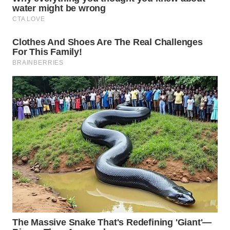
WAHANA
LISTRIK
WAHANA
TRAVEL
WAHANA
TV
WAHANANEWS
ID
WAHANANEWS
CO ID
WAHANANEWS
NET