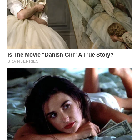
WN
SUMEDANG
WN
CIANJUR
WN
KEPULAUAN
SERIBU
WN
TANGERANG
WN
BINJAI
WN
CIREBON