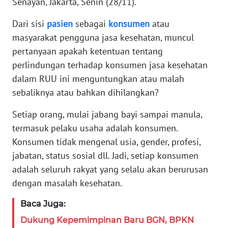
Senayan, Jakarta, Senin (28/11).
REDAKSI
Dari sisi
pasien
sebagai
konsumen
atau
KARIR
masyarakat pengguna jasa kesehatan, muncul
pertanyaan apakah ketentuan tentang
DISCLAIMER
perlindungan terhadap konsumen jasa kesehatan
dalam RUU ini menguntungkan atau malah
Wahana
sebaliknya atau bahkan dihilangkan?
News
Regional
Setiap orang, mulai jabang bayi sampai manula,
termasuk pelaku usaha adalah konsumen.
WN
SUMUT
Konsumen tidak mengenal usia, gender, profesi,
jabatan, status sosial dll. Jadi, setiap konsumen
WN
adalah seluruh rakyat yang selalu akan berurusan
JAKARTA
dengan masalah kesehatan.
Baca Juga:
WN
JABAR
Dukung Kepemimpinan Baru BGN, BPKN