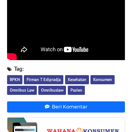
WN
BABEL
WN
SUMBAR
WN
SUMSEL
Tag:
WN
BPKN
Firman T Edipradja
Kesehatan
Konsumen
BENGKULU
Omnibus Law
Omnibuslaw
Pasien
WN
LAMPUNG
Beri Komentar
WN
JATENG