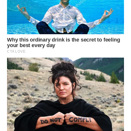
WN
TAPANULI
SELATAN
WN
TANJUNG
LESUNG
WN
KARO
WN
SIMALUNGUN
WN
LABUHANBATU