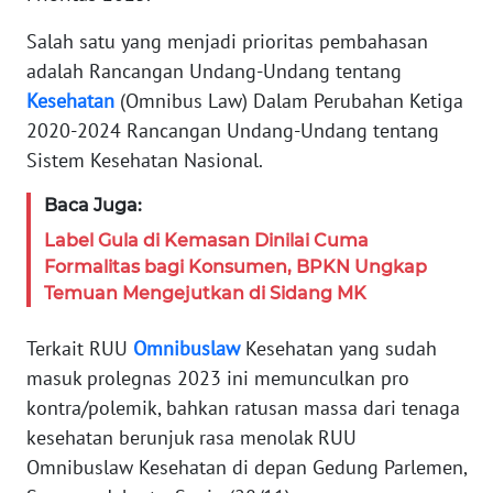
Informasi
Salah satu yang menjadi prioritas pembahasan
adalah Rancangan Undang-Undang tentang
INDEKS
BERITA
Kesehatan
(Omnibus Law) Dalam Perubahan Ketiga
2020-2024 Rancangan Undang-Undang tentang
KONTAK
Sistem Kesehatan Nasional.
KAMI
Baca Juga:
INFO
Label Gula di Kemasan Dinilai Cuma
IKLAN
Formalitas bagi Konsumen, BPKN Ungkap
Temuan Mengejutkan di Sidang MK
TENTANG
KAMI
Terkait RUU
Omnibuslaw
Kesehatan yang sudah
masuk prolegnas 2023 ini memunculkan pro
PEDOMAN
kontra/polemik, bahkan ratusan massa dari tenaga
MEDIA
kesehatan berunjuk rasa menolak RUU
SIBER
Omnibuslaw Kesehatan di depan Gedung Parlemen,