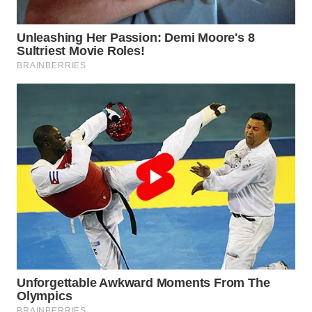
WN
INDRAMAYU
WN
KUNINGAN
WN
MAJALENGKA
WN
SUBANG
WN
SUKABUMI
WN
PURWAKARTA