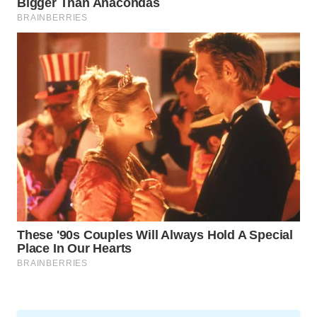
WAHANA
SPORT
WAHANA
UMKM
WAHANA
SELEB
WAHANA
PERSONA
WAHANA
OTOMOTIF
WAHANA
HEALTH