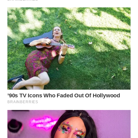
WN
PRIANGAN
TIMUR
WN
SEMARANG
WN
SOLO
WN
BOROBUDUR
WN
MADURA
WN
SURABAYA