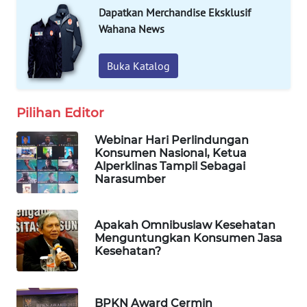
Dapatkan Merchandise Eksklusif
WAHANA
Wahana News
DESA
WISATA
Buka Katalog
LAPAK
WAHANA
Pilihan Editor
Wahana
Webinar Hari Perlindungan
Network
Konsumen Nasional, Ketua
Alperklinas Tampil Sebagai
Narasumber
KONSUMEN
LISTRIK
Apakah Omnibuslaw Kesehatan
MASYARAKAT
Menguntungkan Konsumen Jasa
Kesehatan?
KELISTRIKAN
WALINKI
ID
BPKN Award Cermin