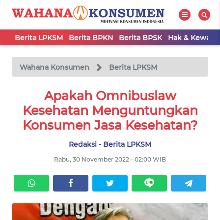
Berita LPKSM
Berita BPKN
Berita BPSK
Hak & Kewaji
WAHANA
Tutup
TV
Wahana Konsumen
Berita LPKSM
BERITA
Apakah Omnibuslaw
LPKSM
Kesehatan Menguntungkan
Konsumen Jasa Kesehatan?
BERITA
BPKN
Redaksi - Berita LPKSM
Rabu, 30 November 2022 - 02:00 WIB
BERITA
BPSK
HAK &