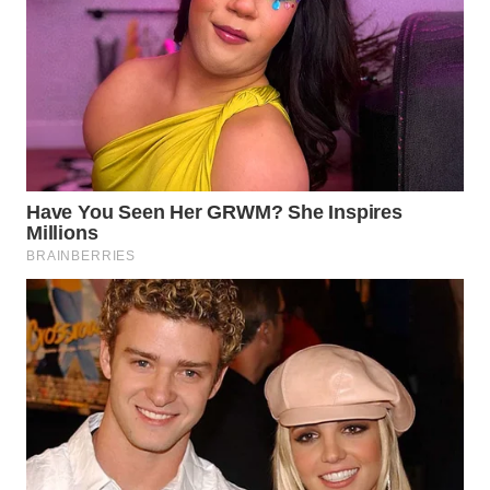
WN
NATUNA
WN
BINTAN
WN
MANDALIKA
WN
LIKUPANG
WN
LABUANBAJO
WN
BORNEO