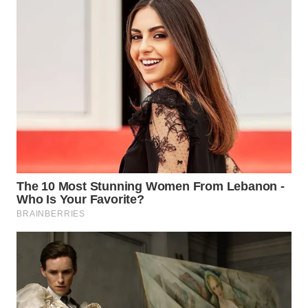
WN
BOGOR
WN
DEPOK
WN
TAPANULI
UTARA
WN
SAMOSIR
WN
PADANG
LAWAS