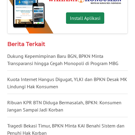
WN
NUSANTARA
Install Aplikasi
WN
JOGJA
Berita Terkait
Dukung Kepemimpinan Baru BGN, BPKN Minta
WN
JATIM
Transparansi hingga Cegah Monopoli di Program MBG
WN
Kuota Internet Hangus Digugat, YLKI dan BPKN Desak MK
BALI
Lindungi Hak Konsumen
WN
Ribuan KPR BTN Diduga Bermasalah, BPKN: Konsumen
KALBAR
Jangan Sampai Jadi Korban
WN
Tragedi Bekasi Timur, BPKN Minta KAI Benahi Sistem dan
KALTENG
Penuhi Hak Korban