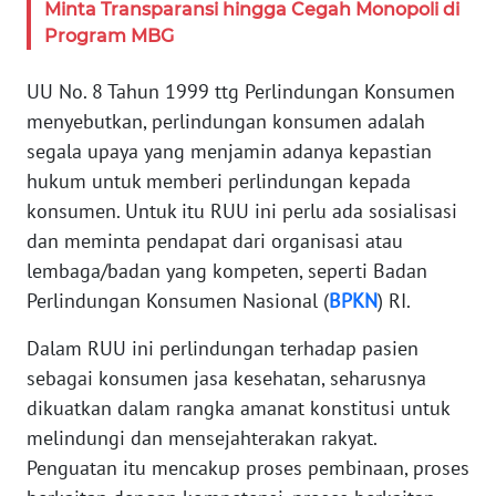
Minta Transparansi hingga Cegah Monopoli di
WN
Program MBG
BANTEN
UU No. 8 Tahun 1999 ttg Perlindungan Konsumen
WN
menyebutkan, perlindungan konsumen adalah
NTT
segala upaya yang menjamin adanya kepastian
hukum untuk memberi perlindungan kepada
WN
konsumen. Untuk itu RUU ini perlu ada sosialisasi
KEPRI
dan meminta pendapat dari organisasi atau
lembaga/badan yang kompeten, seperti Badan
WN
Perlindungan Konsumen Nasional (
BPKN
) RI.
PAPUA
Dalam RUU ini perlindungan terhadap pasien
WN
sebagai konsumen jasa kesehatan, seharusnya
PAPUA
dikuatkan dalam rangka amanat konstitusi untuk
BARAT
melindungi dan mensejahterakan rakyat.
WN
Penguatan itu mencakup proses pembinaan, proses
RIAU