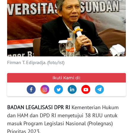
KEWAJIBAN
KONSUMEN
WAHANA
ADVOKAT
OPINI
Firman T. Edipradja. (foto/ist)
KONSUMEN
NET
Ikuti Kami di:
FORWAMKI
PERAPKI
BADAN LEGALISASI DPR RI
Kementerian Hukum
dan HAM dan DPD RI menyetujui 38 RUU untuk
masuk Program Legislasi Nasional (Prolegnas)
WALINKI
Prioritas 2023.