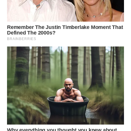
Wahana
Media
Group
WAHANA
NEWS
WAHANA
TANI
WAHANA
ADVOKAT
WAHANA
INFRASTRUKTUR
WAHANA
KONSUMEN