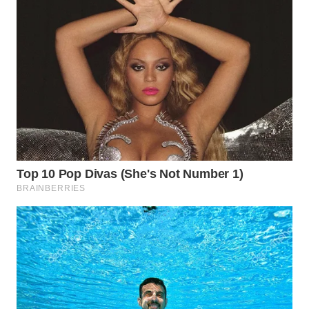
WN
MALUKU
WN
MALUT
WN
DAIRI
WN
DANAU
TOBA
WN
NIAS
WN
LANGKAT