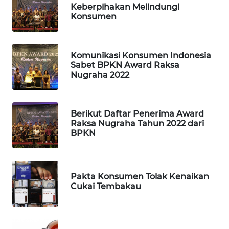
Keberpihakan Melindungi
Konsumen
MAWAKA
ID
Komunikasi Konsumen Indonesia
MARTABAT
Sabet BPKN Award Raksa
NET
Nugraha 2022
PLN
WATCH
Berikut Daftar Penerima Award
Raksa Nugraha Tahun 2022 dari
BPKN
MKLI
LPKKI
Pakta Konsumen Tolak Kenaikan
Cukai Tembakau
LKKI
KOPEKLIN