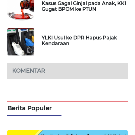
Kasus Gagal Ginjal pada Anak, KKI
Gugat BPOM ke PTUN
PORTAL
KONSUMEN
FORWAMKI
YLKI Usul ke DPR Hapus Pajak
Kendaraan
ALPERKLINAS
FORJASIDA
KOMENTAR
TAMBANG
NEWS
SITUNGIR
Berita Populer
NEWS
SIDIKALANG
NEWS