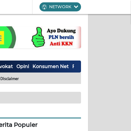
NETWORK
vokat
Opini
Konsumen Net
Forwamki
Perapki
Wal
Disclaimer
erita Populer