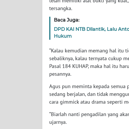
telah memiliki alat bukti yang kua
BANTEN
tersangka.
WN
Baca Juga:
NTT
DPD KAI NTB Dilantik, Lalu An
Hukum
WN
KEPRI
“Kalau kemudian memang hal itu ti
sebaliknya, kalau ternyata cukup 
WN
PAPUA
Pasal 184 KUHAP, maka hal itu har
pesannya.
WN
Agus pun meminta kepada semua p
PAPUA
BARAT
sedang berjalan, dan tidak menggu
cara gimmick atau drama seperti m
WN
“Biarlah nanti pengadilan yang ak
RIAU
ujarnya.