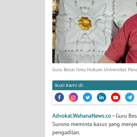
INDEKS
BERITA
KONTAK
KAMI
INFO
IKLAN
Guru Besar Ilmu Hukum Universitas Pan
TENTANG
KAMI
Ikuti Kami di:
PEDOMAN
MEDIA
SIBER
Advokat.WahanaNews.co
-
Guru Besa
Surono meminta kasus yang menjera
REDAKSI
pengadilan.