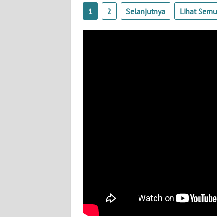
WN
SERAMBI
1
2
Selanjutnya
Lihat Sem
WN
JAMBI
WN
SULTRA
WN
NTB
WN
SULTENG
WN
SULBAR
WN