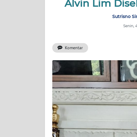
Alvin Lim Dise
WAHANA
Sutrisno S
ADVOKAT
Senin, 
OPINI
Komentar
KONSUMEN
NET
FORWAMKI
PERAPKI
WALINKI
Informasi