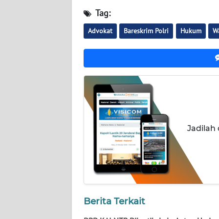
BABEL
Tag:
Advokat
Bareskrim Polri
Hukum
W
WN
SUMBAR
WN
SUMSEL
WN
BENGKULU
Jadilah
WN
LAMPUNG
WN
JATENG
Berita Terkait
WN