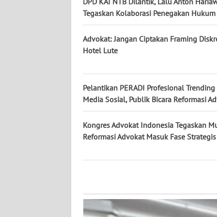
DPD KAI NTB Dilantik, Lalu Anton Haria
NUSANTARA
Tegaskan Kolaborasi Penegakan Hukum
WN
Advokat: Jangan Ciptakan Framing Diskr
JOGJA
Hotel Lute
WN
JATIM
Pelantikan PERADI Profesional Trending 
Media Sosial, Publik Bicara Reformasi A
WN
BALI
Kongres Advokat Indonesia Tegaskan Mul
Reformasi Advokat Masuk Fase Strategis
WN
KALBAR
WN
KALTENG
WN