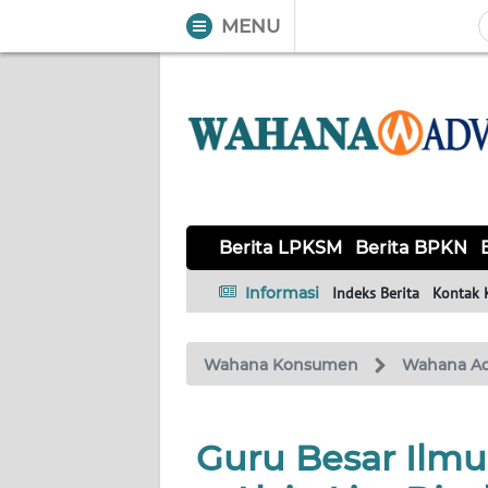
MENU
WAHANA
Tutup
TV
BERITA
LPKSM
BERITA
Berita LPKSM
Berita BPKN
BPKN
Informasi
Indeks Berita
Kontak 
BERITA
BPSK
Wahana Konsumen
Wahana A
HAK &
KEWAJIBAN
Guru Besar Ilm
KONSUMEN