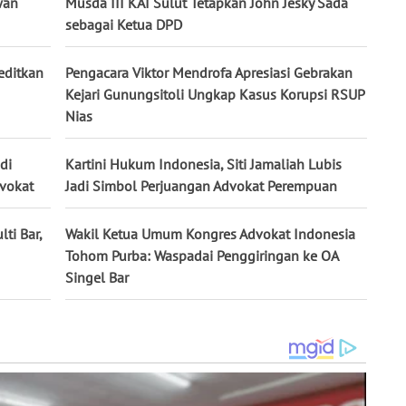
wan
Musda III KAI Sulut Tetapkan John Jesky Sada
sebagai Ketua DPD
editkan
Pengacara Viktor Mendrofa Apresiasi Gebrakan
Kejari Gunungsitoli Ungkap Kasus Korupsi RSUP
Nias
di
Kartini Hukum Indonesia, Siti Jamaliah Lubis
dvokat
Jadi Simbol Perjuangan Advokat Perempuan
ti Bar,
Wakil Ketua Umum Kongres Advokat Indonesia
Tohom Purba: Waspadai Penggiringan ke OA
Singel Bar