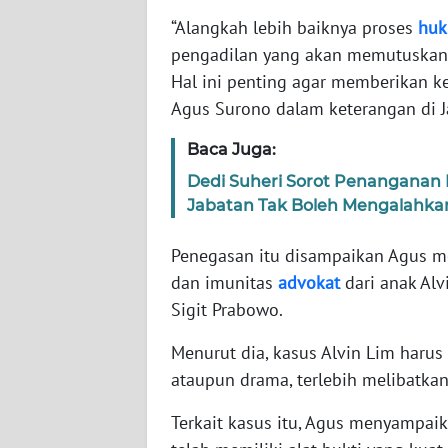
KARIR
“Alangkah lebih baiknya proses
hu
pengadilan yang akan memutuskan 
DISCLAIMER
Hal ini penting agar memberikan k
Agus Surono dalam keterangan di J
Wahana
News
Baca Juga:
Regional
Dedi Suheri Sorot Penanganan
Jabatan Tak Boleh Mengalahka
WN
SUMUT
Penegasan itu disampaikan Agus m
dan imunitas
advokat
dari anak Alv
WN
JAKARTA
Sigit Prabowo.
Menurut dia, kasus Alvin Lim harus
WN
ataupun drama, terlebih melibatka
JABAR
Terkait kasus itu, Agus menyampaika
WN