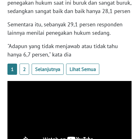
penegakan hukum saat ini buruk dan sangat buruk,
sedangkan sangat baik dan baik hanya 28,1 persen
WN
BANTEN
Sementara itu, sebanyak 29,1 persen responden
lainnya menilai penegakan hukum sedang.
WN
NTT
"Adapun yang tidak menjawab atau tidak tahu
hanya 6,7 persen," kata dia
WN
KEPRI
1
2
Selanjutnya
Lihat Semua
WN
PAPUA
WN
PAPUA
BARAT
WN