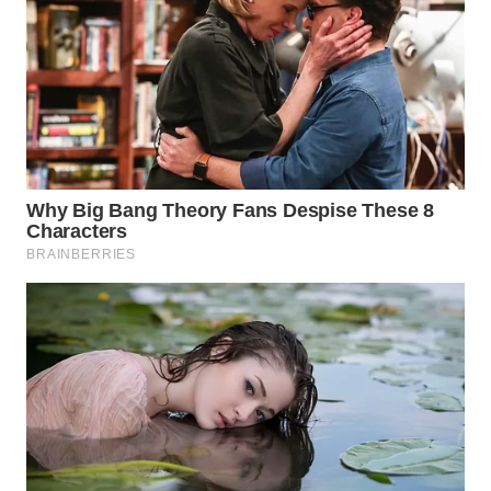
LANGKAT
WN
TAPANULI
SELATAN
WN
TANJUNG
LESUNG
WN
KARO
WN
SIMALUNGUN
WN
LABUHANBATU