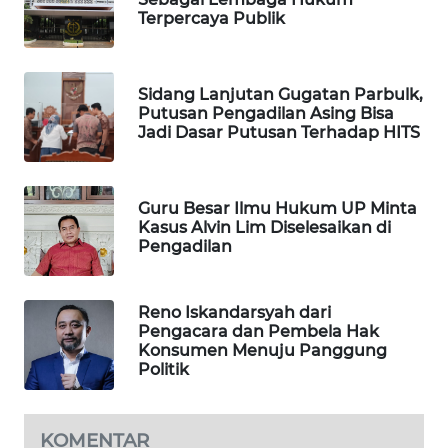
Terpercaya Publik
WAHANA
SPORT
Sidang Lanjutan Gugatan Parbulk,
Putusan Pengadilan Asing Bisa
WAHANA
Jadi Dasar Putusan Terhadap HITS
UMKM
WAHANA
Guru Besar Ilmu Hukum UP Minta
SELEB
Kasus Alvin Lim Diselesaikan di
Pengadilan
WAHANA
PERSONA
Reno Iskandarsyah dari
Pengacara dan Pembela Hak
WAHANA
Konsumen Menuju Panggung
OTOMOTIF
Politik
WAHANA
HEALTH
KOMENTAR