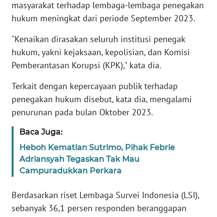
masyarakat terhadap lembaga-lembaga penegakan
REDAKSI
hukum meningkat dari periode September 2023.
KARIR
"Kenaikan dirasakan seluruh institusi penegak
hukum, yakni kejaksaan, kepolisian, dan Komisi
DISCLAIMER
Pemberantasan Korupsi (KPK)," kata dia.
Wahana
Terkait dengan kepercayaan publik terhadap
News
penegakan hukum disebut, kata dia, mengalami
Regional
penurunan pada bulan Oktober 2023.
WN
Baca Juga:
SUMUT
Heboh Kematian Sutrimo, Pihak Febrie
Adriansyah Tegaskan Tak Mau
WN
Campuradukkan Perkara
JAKARTA
Berdasarkan riset Lembaga Survei Indonesia (LSI),
WN
sebanyak 36,1 persen responden beranggapan
JABAR