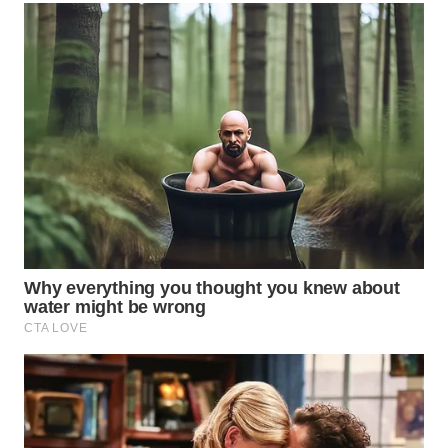
WN
MALUKU
WN
MALUT
WN
DAIRI
WN
DANAU
TOBA
WN
NIAS
WN