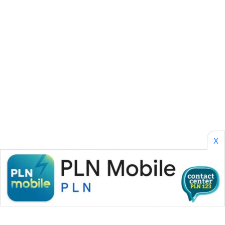
CILEUNGSI
NEWS
BERKAT
NEWS
BERAMPU
NEWS
ANUGERAH
NEWS
X
AKHLAK
ID
PERAPKI
NEWS