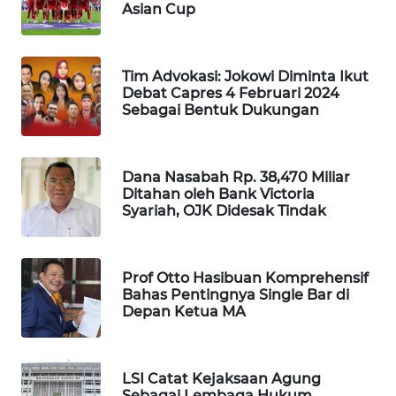
Asian Cup
WAHANA
LISTRIK
Tim Advokasi: Jokowi Diminta Ikut
Debat Capres 4 Februari 2024
Sebagai Bentuk Dukungan
WAHANA
TRAVEL
WAHANA
Dana Nasabah Rp. 38,470 Miliar
Ditahan oleh Bank Victoria
TV
Syariah, OJK Didesak Tindak
WAHANANEWS
ID
Prof Otto Hasibuan Komprehensif
Bahas Pentingnya Single Bar di
WAHANANEWS
Depan Ketua MA
CO ID
WAHANANEWS
LSI Catat Kejaksaan Agung
NET
Sebagai Lembaga Hukum