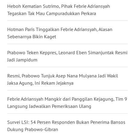
Heboh Kematian Sutrimo, Pihak Febrie Adriansyah
Tegaskan Tak Mau Campuradukkan Perkara
WN
BABEL
Hotman Paris Tinggalkan Febrie Adriansyah, Alasan
Sebenarnya Bikin Kaget
WN
SUMBAR
Prabowo Teken Keppres, Leonard Eben Simanjuntak Resmi
Jadi Jampidum
WN
SUMSEL
Resmi, Prabowo Tunjuk Asep Nana Mulyana Jadi Wakil
WN
Jaksa Agung, Ini Rekam Jejaknya
BENGKULU
Febrie Adriansyah Mangkir dari Panggilan Kejagung, Tim 9
WN
Langsung Jadwalkan Pemeriksaan Ulang
LAMPUNG
Survei LSI: 54 Persen Responden Bukan Penerima Bansos
WN
Dukung Prabowo-Gibran
JATENG