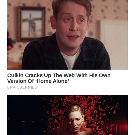
WN
SUMEDANG
WN
CIANJUR
WN
KEPULAUAN
SERIBU
WN
TANGERANG
WN
BINJAI
WN
CIREBON