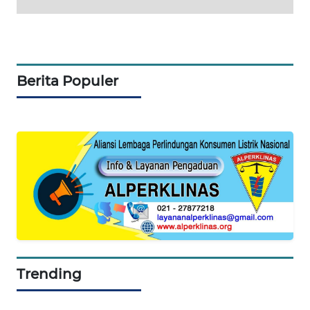
WAHANA
DESA
WISATA
Berita Populer
LAPAK
WAHANA
Wahana
Network
KONSUMEN
LISTRIK
MASYARAKAT
KELISTRIKAN
Trending
WALINKI