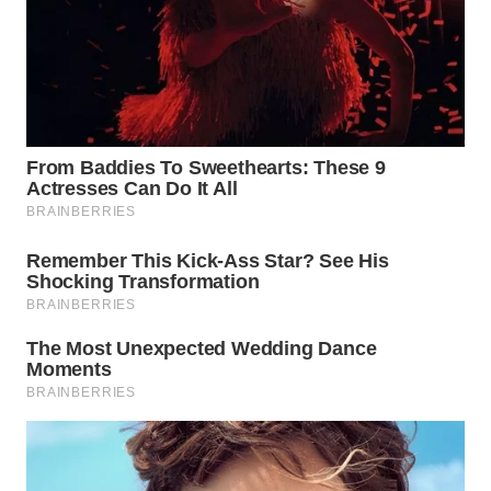
WN
INDRAMAYU
WN
KUNINGAN
WN
MAJALENGKA
WN
SUBANG
WN
SUKABUMI
WN
PURWAKARTA