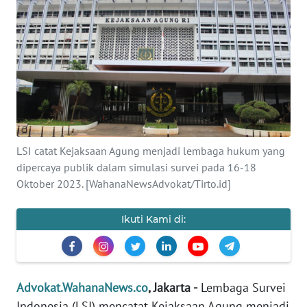
KEWAJIBAN
KONSUMEN
WAHANA
ADVOKAT
OPINI
LSI catat Kejaksaan Agung menjadi lembaga hukum yang
KONSUMEN
dipercaya publik dalam simulasi survei pada 16-18
NET
Oktober 2023. [WahanaNewsAdvokat/Tirto.id]
FORWAMKI
Ikuti Kami di:
PERAPKI
Advokat.WahanaNews.co
, Jakarta -
Lembaga Survei
WALINKI
Indonesia (LSI) mencatat Kejaksaan Agung menjadi