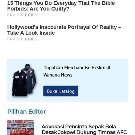
Wahana
Media
Group
WAHANA
NEWS
WAHANA
Dapatkan Merchandise Eksklusif
TANI
Wahana News
WAHANA
ADVOKAT
Buka Katalog
WAHANA
Pilihan Editor
INFRASTRUKTUR
Advokasi Pencinta Sepak Bola
WAHANA
Desak Jokowi Dukung Timnas AFC
KONSUMEN