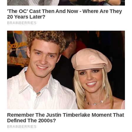
WN
KALTARA
WN
KALSEL
WN
KALTIM
WN
SULSEL
WN
GORONTALO
WN
SULUT