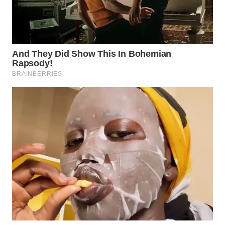
WN
NATUNA
WN
BINTAN
WN
MANDALIKA
WN
LIKUPANG
WN
LABUANBAJO
WN
BORNEO