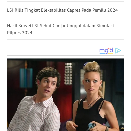
LSI Rilis Tingkat Elektabilitas Capres Pada Pemilu 2024
WN
NUSANTARA
Hasil Survei LSI Sebut Ganjar Unggul dalam Simulasi
Pilpres 2024
WN
JOGJA
WN
JATIM
WN
BALI
WN
KALBAR
WN
KALTENG