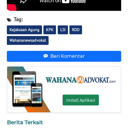
RIAU
WN
Tag:
SERAMBI
Kejaksaan Agung
KPK
LSI
RDD
WN
Wahananewsadvokat
JAMBI
Beri Komentar
WN
SULTRA
WN
NTB
Install Aplikasi
WN
SULTENG
WN
Berita Terkait
SULBAR