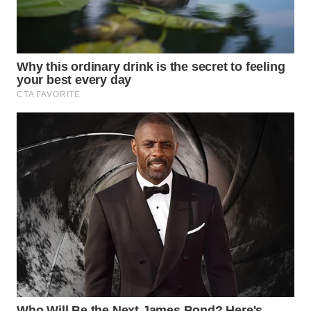
WN
TAPANULI
TENGAH
WN DELI
SERDANG
WN
TEBING
TINGGI
WN
PAKPAK
WN
KARAWANG
WN