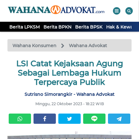
Berita LPKSM
Berita BPKN
Berita BPSK
Hak & Kewaji
WAHANA
Tutup
TV
Wahana Konsumen
Wahana Advokat
BERITA
LSI Catat Kejaksaan Agung
LPKSM
Sebagai Lembaga Hukum
Terpercaya Publik
BERITA
BPKN
Sutrisno Simorangkir - Wahana Advokat
Minggu, 22 Oktober 2023 - 18:22 WIB
BERITA
BPSK
HAK &