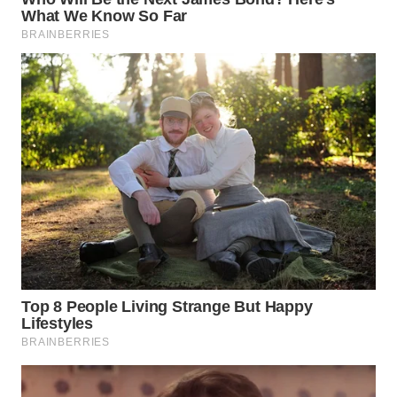
BEKASI
WN
BOGOR
WN
DEPOK
WN
TAPANULI
UTARA
WN
SAMOSIR
WN
PADANG
LAWAS