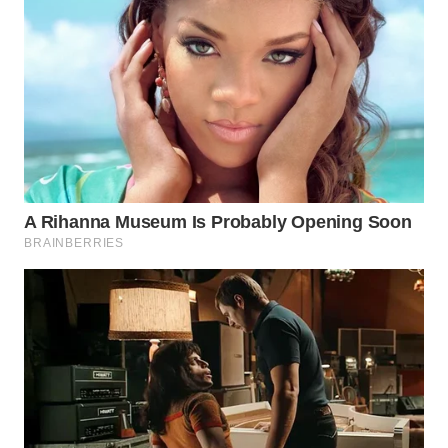
WN
PRIANGAN
TIMUR
WN
SEMARANG
WN
SOLO
WN
BOROBUDUR
WN
MADURA
WN
SURABAYA