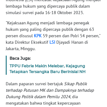
lembaga hukum yang dipercaya publik dalam
Informasi
simulasi survei pada 16-18 Oktober 2023.
INDEKS
"Kejaksaan Agung menjadi lembaga penegak
BERITA
hukum yang paling dipercaya publik dengan 63
KONTAK
persen disusul
KPK
59 persen dan Polri 54 persen,"
KAMI
kata Direktur Eksekutif
LSI
Djayadi Hanan di
Jakarta, Minggu.
INFO
IKLAN
Baca Juga:
TPPU Febrie Makin Melebar, Kejagung
TENTANG
Tetapkan Tersangka Baru Berinisial NH
KAMI
Dalam paparan survei bertajuk
Sikap Publik
PEDOMAN
terhadap Putusan MK dan Dampaknya terhadap
MEDIA
Dukung Politik dalam Pemilu 2024
, dia
SIBER
mengatakan bahwa tingkat kepercayaan