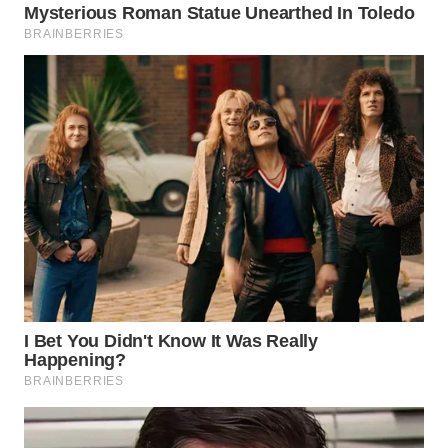
BEKASI
WN
BOGOR
WN
DEPOK
WN
TAPANULI
UTARA
WN
SAMOSIR
WN
PADANG
LAWAS