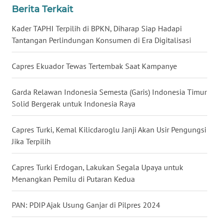
Berita Terkait
WN
Kader TAPHI Terpilih di BPKN, Diharap Siap Hadapi
BABEL
Tantangan Perlindungan Konsumen di Era Digitalisasi
WN
Capres Ekuador Tewas Tertembak Saat Kampanye
SUMBAR
Garda Relawan Indonesia Semesta (Garis) Indonesia Timur
WN
Solid Bergerak untuk Indonesia Raya
SUMSEL
Capres Turki, Kemal Kilicdaroglu Janji Akan Usir Pengungsi
WN
Jika Terpilih
BENGKULU
Capres Turki Erdogan, Lakukan Segala Upaya untuk
WN
Menangkan Pemilu di Putaran Kedua
LAMPUNG
PAN: PDIP Ajak Usung Ganjar di Pilpres 2024
WN
JATENG