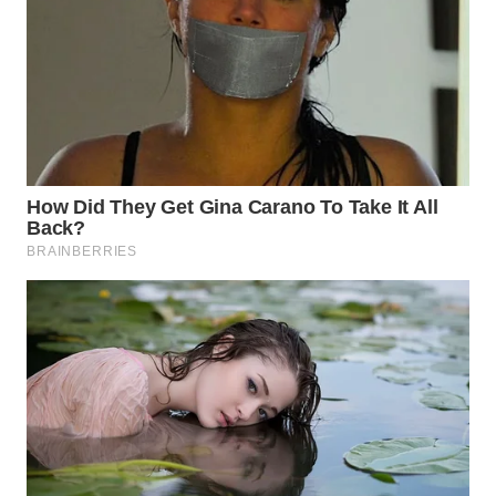
Wahana
Media
Group
WAHANA
NEWS
WAHANA
TANI
WAHANA
ADVOKAT
WAHANA
INFRASTRUKTUR
WAHANA
KONSUMEN