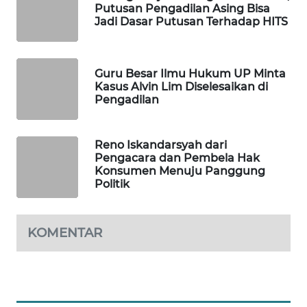
ID
Putusan Pengadilan Asing Bisa
Jadi Dasar Putusan Terhadap HITS
MAWAKA
ID
Guru Besar Ilmu Hukum UP Minta
Kasus Alvin Lim Diselesaikan di
MARTABAT
Pengadilan
NET
PLN
Reno Iskandarsyah dari
WATCH
Pengacara dan Pembela Hak
Konsumen Menuju Panggung
Politik
MKLI
LPKKI
KOMENTAR
LKKI
KOPEKLIN