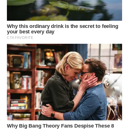
WAHANA
LISTRIK
WAHANA
TRAVEL
WAHANA
TV
WAHANANEWS
ID
WAHANANEWS
CO ID
WAHANANEWS
NET