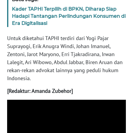
Kader TAPHI Terpilih di BPKN, Diharap Siap
WN
Hadapi Tantangan Perlindungan Konsumen di
BANTEN
Era Digitalisasi
WN
Untuk diketahui TAPHI terdiri dari Yogi Pajar
NTT
Suprayogi, Erik Anugra Windi, Johan Imanuel,
Zentoni, Jarot Maryono, Erri Tjakradirana, Irwan
WN
Lalegit, Ari Wibowo, Abdul Jabbar, Biren Aruan dan
KEPRI
rekan-rekan advokat lainnya yang peduli hukum
WN
Indonesia.
PAPUA
[Redaktur: Amanda Zubehor]
WN
PAPUA
BARAT
WN