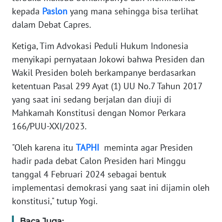
REDAKSI
kepada
Paslon
yang mana sehingga bisa terlihat
dalam Debat Capres.
KARIR
Ketiga, Tim Advokasi Peduli Hukum Indonesia
menyikapi pernyataan Jokowi bahwa Presiden dan
DISCLAIMER
Wakil Presiden boleh berkampanye berdasarkan
ketentuan Pasal 299 Ayat (1) UU No.7 Tahun 2017
Wahana
News
yang saat ini sedang berjalan dan diuji di
Regional
Mahkamah Konstitusi dengan Nomor Perkara
166/PUU-XXI/2023.
WN
SUMUT
"Oleh karena itu
TAPHI
meminta agar Presiden
hadir pada debat Calon Presiden hari Minggu
WN
tanggal 4 Februari 2024 sebagai bentuk
JAKARTA
implementasi demokrasi yang saat ini dijamin oleh
konstitusi," tutup Yogi.
WN
JABAR
Baca Juga: