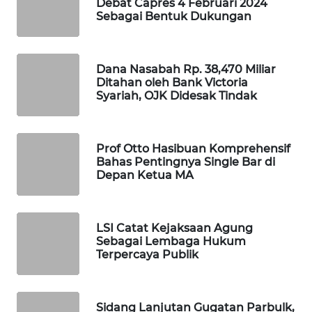
Debat Capres 4 Februari 2024
Sebagai Bentuk Dukungan
WAHANA
DESA
WISATA
Dana Nasabah Rp. 38,470 Miliar
Ditahan oleh Bank Victoria
Syariah, OJK Didesak Tindak
LAPAK
WAHANA
Wahana
Prof Otto Hasibuan Komprehensif
Network
Bahas Pentingnya Single Bar di
Depan Ketua MA
KONSUMEN
LISTRIK
LSI Catat Kejaksaan Agung
Sebagai Lembaga Hukum
MASYARAKAT
Terpercaya Publik
KELISTRIKAN
WALINKI
Sidang Lanjutan Gugatan Parbulk,