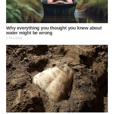
WN
TAPANULI
TENGAH
WN DELI
SERDANG
WN
TEBING
TINGGI
WN
PAKPAK
WN
KARAWANG
WN