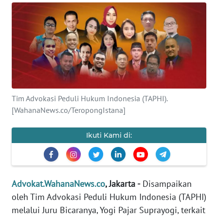
KEWAJIBAN
KONSUMEN
WAHANA
ADVOKAT
OPINI
Tim Advokasi Peduli Hukum Indonesia (TAPHI).
[WahanaNews.co/TeropongIstana]
KONSUMEN
NET
Ikuti Kami di:
FORWAMKI
PERAPKI
Advokat.WahanaNews.co
, Jakarta -
Disampaikan
oleh Tim Advokasi Peduli Hukum Indonesia (TAPHI)
WALINKI
melalui Juru Bicaranya, Yogi Pajar Suprayogi, terkait