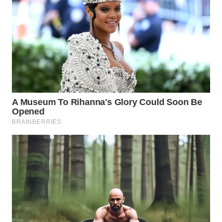
LANGKAT
WN
TAPANULI
SELATAN
WN
TANJUNG
LESUNG
WN
KARO
WN
SIMALUNGUN
WN
LABUHANBATU