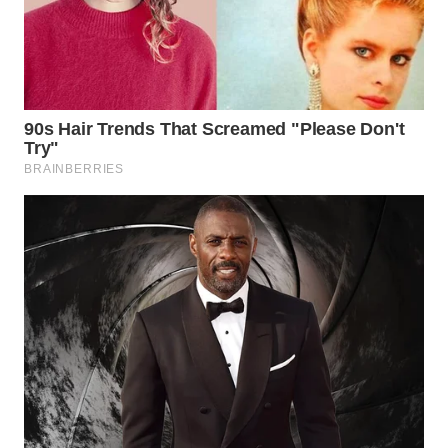
WN
INDRAMAYU
WN
KUNINGAN
WN
MAJALENGKA
WN
SUBANG
WN
SUKABUMI
WN
PURWAKARTA