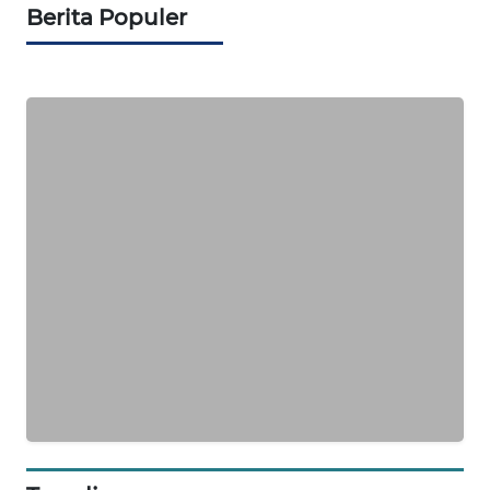
Berita Populer
PORTAL
KONSUMEN
FORWAMKI
ALPERKLINAS
FORJASIDA
TAMBANG
NEWS
SITUNGIR
NEWS
SIDIKALANG
NEWS