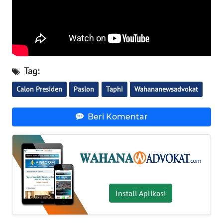
RIAU
WN
SERAMBI
WN
Tag:
JAMBI
Calon Presiden
Paslon
Taphi
Wahananewsadvokat
WN
SULTRA
Beri Komentar
WN
NTB
WN
SULTENG
Install Aplikasi
WN
SULBAR