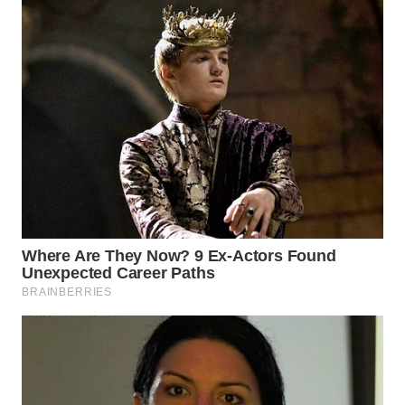
WN
NATUNA
WN
BINTAN
WN
MANDALIKA
WN
LIKUPANG
WN
LABUANBAJO
WN
BORNEO