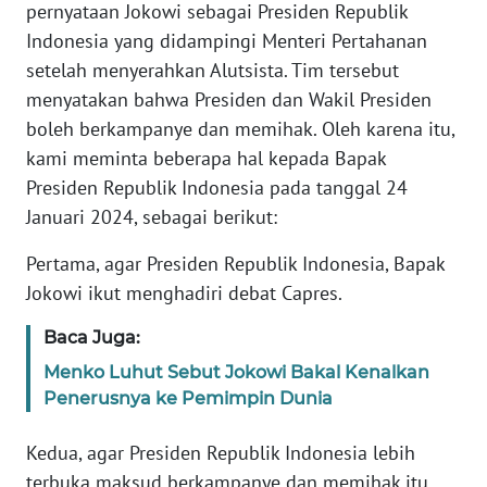
pernyataan Jokowi sebagai Presiden Republik
Informasi
Indonesia yang didampingi Menteri Pertahanan
setelah menyerahkan Alutsista. Tim tersebut
INDEKS
menyatakan bahwa Presiden dan Wakil Presiden
BERITA
boleh berkampanye dan memihak. Oleh karena itu,
kami meminta beberapa hal kepada Bapak
KONTAK
KAMI
Presiden Republik Indonesia pada tanggal 24
Januari 2024, sebagai berikut:
INFO
Pertama, agar Presiden Republik Indonesia, Bapak
IKLAN
Jokowi ikut menghadiri debat Capres.
TENTANG
Baca Juga:
KAMI
Menko Luhut Sebut Jokowi Bakal Kenalkan
Penerusnya ke Pemimpin Dunia
PEDOMAN
MEDIA
SIBER
Kedua, agar Presiden Republik Indonesia lebih
terbuka maksud berkampanye dan memihak itu