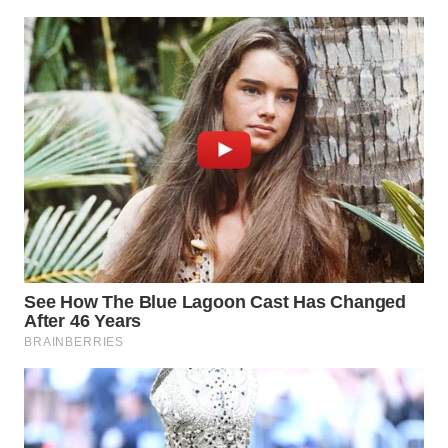
WN
MALUKU
WN
MALUT
WN
DAIRI
WN
DANAU
TOBA
WN
NIAS
WN