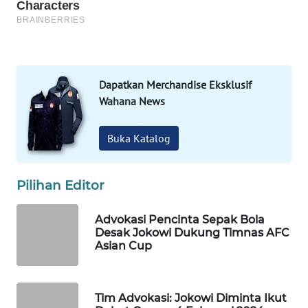
WAHANA
SPORT
WAHANA
Dapatkan Merchandise Eksklusif
UMKM
Wahana News
WAHANA
Buka Katalog
SELEB
Pilihan Editor
WAHANA
PERSONA
Advokasi Pencinta Sepak Bola
Desak Jokowi Dukung Timnas AFC
WAHANA
Asian Cup
OTOMOTIF
WAHANA
Tim Advokasi: Jokowi Diminta Ikut
HEALTH