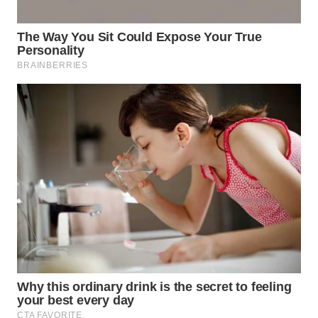
WN
KALTARA
WN
KALSEL
WN
KALTIM
WN
SULSEL
WN
GORONTALO
WN
SULUT