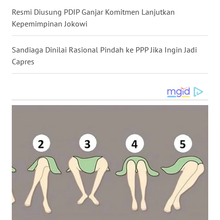
Resmi Diusung PDIP Ganjar Komitmen Lanjutkan
WN
Kepemimpinan Jokowi
NUSANTARA
Sandiaga Dinilai Rasional Pindah ke PPP Jika Ingin Jadi
WN
Capres
JOGJA
WN
JATIM
WN
BALI
WN
KALBAR
WN
KALTENG