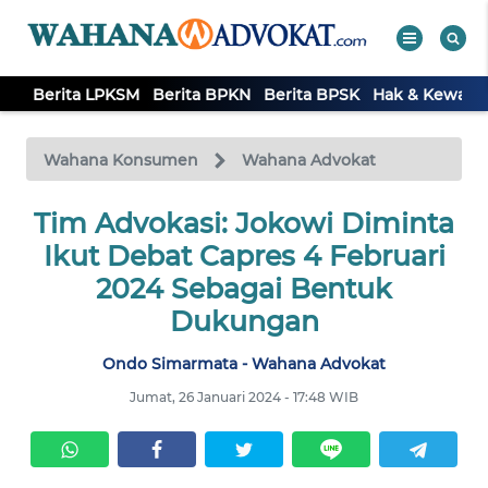
Berita LPKSM
Berita BPKN
Berita BPSK
Hak & Kewaji
WAHANA
Tutup
TV
Wahana Konsumen
Wahana Advokat
BERITA
Tim Advokasi: Jokowi Diminta
LPKSM
Ikut Debat Capres 4 Februari
2024 Sebagai Bentuk
BERITA
Dukungan
BPKN
Ondo Simarmata - Wahana Advokat
BERITA
Jumat, 26 Januari 2024 - 17:48 WIB
BPSK
HAK &