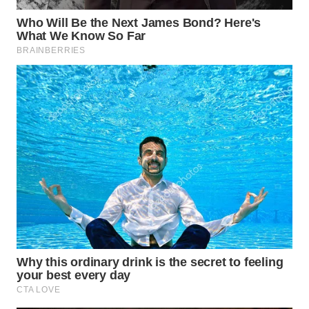
WN
PRIANGAN
TIMUR
WN
SEMARANG
WN
SOLO
WN
BOROBUDUR
WN
MADURA
WN
SURABAYA