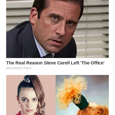
WN
SUMEDANG
WN
CIANJUR
WN
KEPULAUAN
SERIBU
WN
TANGERANG
WN
BINJAI
WN
CIREBON