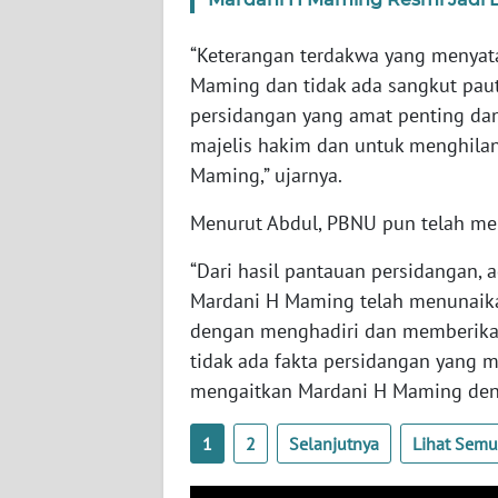
BANTEN
“Keterangan terdakwa yang menyata
WN
Maming dan tidak ada sangkut pautn
NTT
persidangan yang amat penting da
majelis hakim dan untuk menghila
WN
KEPRI
Maming,” ujarnya.
Menurut Abdul, PBNU pun telah mem
WN
PAPUA
“Dari hasil pantauan persidangan, 
Mardani H Maming telah menunaika
WN
dengan menghadiri dan memberikan 
PAPUA
BARAT
tidak ada fakta persidangan yang
mengaitkan Mardani H Maming denga
WN
RIAU
1
2
Selanjutnya
Lihat Sem