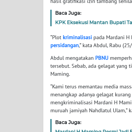
hasil gratifikasi izin tambang senila
KARIR
Baca Juga:
DISCLAIMER
KPK Eksekusi Mantan Bupati T
Wahana
“Plot
kriminalisasi
pada Mardani H M
News
persidangan
,” kata Abdul, Rabu (25
Regional
Abdul mengatakan
PBNU
memperha
WN
tersebut. Sebab, ada gelagat yang 
SUMUT
Maming.
WN
“Kami terus memantau media massa 
JAKARTA
menangkap adanya gelagat kurang 
mengkriminalisasi Mardani H Mamin
WN
muruah jamiyah Nahdlatul Ulam,” k
JABAR
Baca Juga:
WN
Mardani H Maming Resmi Jadi 