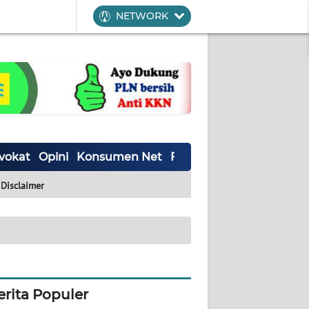
NETWORK
vokat
Opini
Konsumen Net
Forwamki
Perapki
Wal
Disclaimer
erita Populer