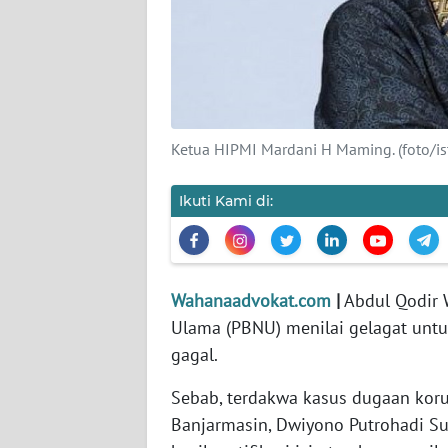
INDEKS
BERITA
KONTAK
KAMI
Ketua HIPMI Mardani H Maming. (foto/is
INFO
IKLAN
Ikuti Kami di:
TENTANG
KAMI
Wahanaadvokat.com
|
Abdul Qodir W
PEDOMAN
Ulama (PBNU) menilai gelagat unt
MEDIA
gagal.
SIBER
Sebab, terdakwa kasus dugaan koru
REDAKSI
Banjarmasin, Dwiyono Putrohadi S