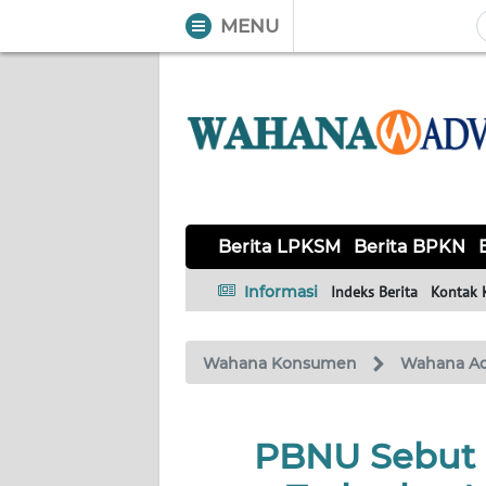
MENU
WAHANA
Tutup
TV
BERITA
LPKSM
BERITA
Berita LPKSM
Berita BPKN
BPKN
Informasi
Indeks Berita
Kontak 
BERITA
BPSK
Wahana Konsumen
Wahana A
HAK &
KEWAJIBAN
PBNU Sebut G
KONSUMEN