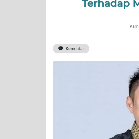
Terhadap M
WAHANA
ADVOKAT
Kami
OPINI
Komentar
KONSUMEN
NET
FORWAMKI
PERAPKI
WALINKI
Informasi