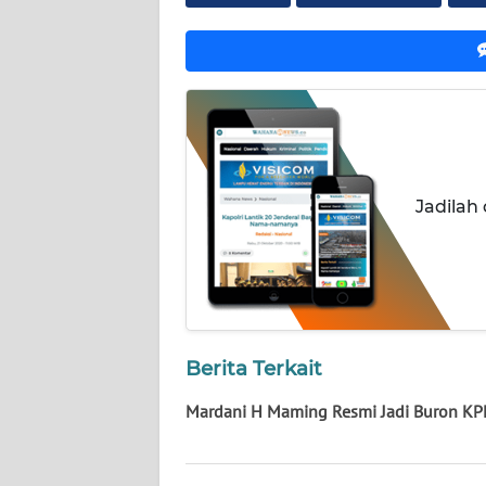
BABEL
WN
SUMBAR
WN
SUMSEL
Jadilah
WN
BENGKULU
WN
LAMPUNG
Berita Terkait
WN
Mardani H Maming Resmi Jadi Buron KP
JATENG
WN