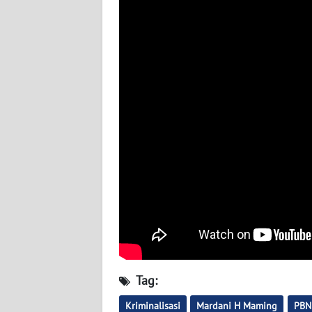
WN
SERAMBI
WN
JAMBI
WN
SULTRA
WN
NTB
WN
SULTENG
WN
SULBAR
Tag:
Kriminalisasi
Mardani H Maming
PBN
WN