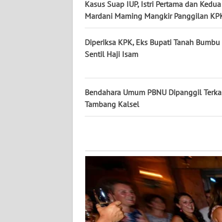
Kasus Suap IUP, Istri Pertama dan Kedua
NUSANTARA
Mardani Maming Mangkir Panggilan KP
WN
Diperiksa KPK, Eks Bupati Tanah Bumbu 
JOGJA
Sentil Haji Isam
WN
JATIM
Bendahara Umum PBNU Dipanggil Terkait
Tambang Kalsel
WN
BALI
WN
KALBAR
WN
KALTENG
WN