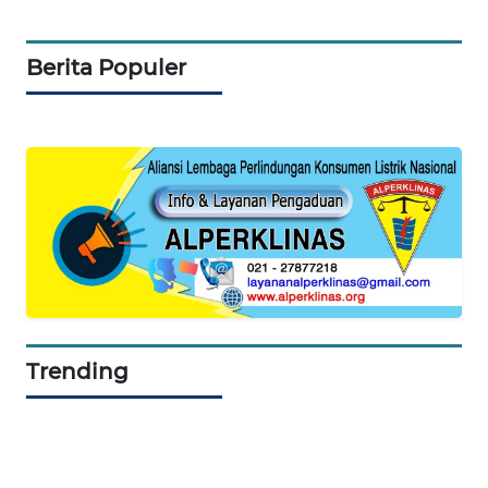
WAHANA
Berita Populer
DESA
WISATA
LAPAK
WAHANA
Wahana
Network
KONSUMEN
LISTRIK
Trending
MASYARAKAT
KELISTRIKAN
WALINKI