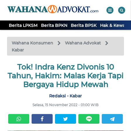
Berita LPKSM
Berita BPKN
Berita BPSK
Hak & Kewaji
WAHANA
Tutup
TV
Wahana Konsumen
Wahana Advokat
Kabar
BERITA
LPKSM
Tok! Indra Kenz Divonis 10
Tahun, Hakim: Malas Kerja Tapi
BERITA
Bergaya Hidup Mewah
BPKN
Redaksi - Kabar
BERITA
Selasa, 15 November 2022 - 01:00 WIB
BPSK
HAK &