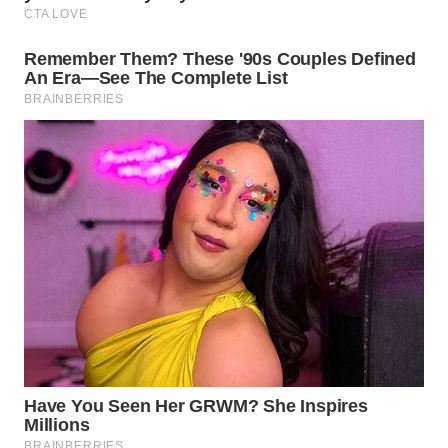
LANGKAT
WN
TAPANULI
SELATAN
WN
TANJUNG
LESUNG
WN
KARO
WN
SIMALUNGUN
WN
LABUHANBATU