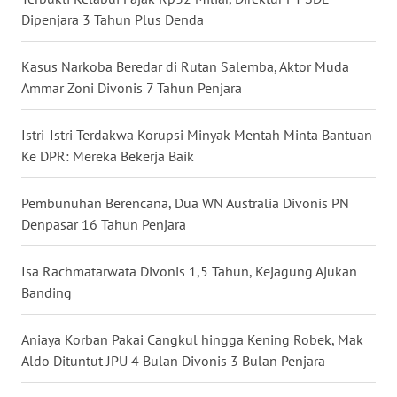
Dipenjara 3 Tahun Plus Denda
WN
BABEL
Kasus Narkoba Beredar di Rutan Salemba, Aktor Muda
Ammar Zoni Divonis 7 Tahun Penjara
WN
SUMBAR
Istri-Istri Terdakwa Korupsi Minyak Mentah Minta Bantuan
Ke DPR: Mereka Bekerja Baik
WN
SUMSEL
Pembunuhan Berencana, Dua WN Australia Divonis PN
Denpasar 16 Tahun Penjara
WN
BENGKULU
Isa Rachmatarwata Divonis 1,5 Tahun, Kejagung Ajukan
Banding
WN
LAMPUNG
Aniaya Korban Pakai Cangkul hingga Kening Robek, Mak
Aldo Dituntut JPU 4 Bulan Divonis 3 Bulan Penjara
WN
JATENG