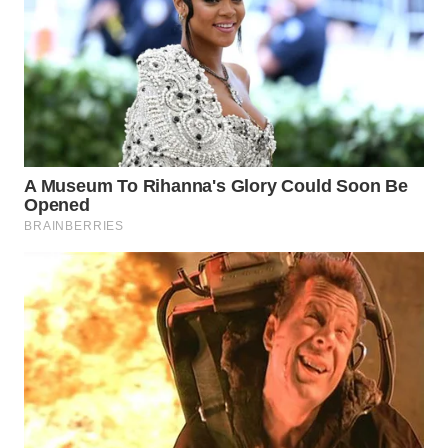
WN
KALTARA
WN
KALSEL
WN
KALTIM
WN
SULSEL
WN
GORONTALO
WN
SULUT