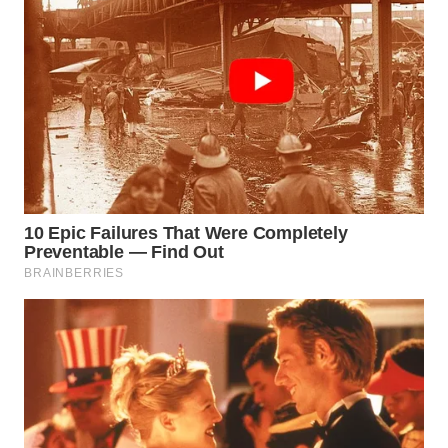
WN
PRIANGAN
TIMUR
WN
SEMARANG
WN
SOLO
WN
BOROBUDUR
WN
MADURA
WN
SURABAYA