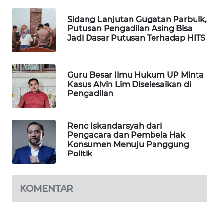
Sidang Lanjutan Gugatan Parbulk,
WAHANA
Putusan Pengadilan Asing Bisa
SPORT
Jadi Dasar Putusan Terhadap HITS
WAHANA
UMKM
Guru Besar Ilmu Hukum UP Minta
Kasus Alvin Lim Diselesaikan di
Pengadilan
WAHANA
SELEB
Reno Iskandarsyah dari
WAHANA
Pengacara dan Pembela Hak
PERSONA
Konsumen Menuju Panggung
Politik
WAHANA
OTOMOTIF
KOMENTAR
WAHANA
HEALTH