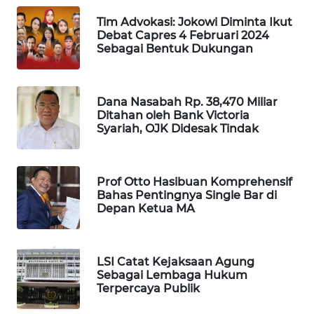
Tim Advokasi: Jokowi Diminta Ikut
Debat Capres 4 Februari 2024
WAHANA
Sebagai Bentuk Dukungan
LISTRIK
WAHANA
Dana Nasabah Rp. 38,470 Miliar
TRAVEL
Ditahan oleh Bank Victoria
Syariah, OJK Didesak Tindak
WAHANA
TV
Prof Otto Hasibuan Komprehensif
WAHANANEWS
Bahas Pentingnya Single Bar di
ID
Depan Ketua MA
WAHANANEWS
CO ID
LSI Catat Kejaksaan Agung
Sebagai Lembaga Hukum
Terpercaya Publik
WAHANANEWS
NET