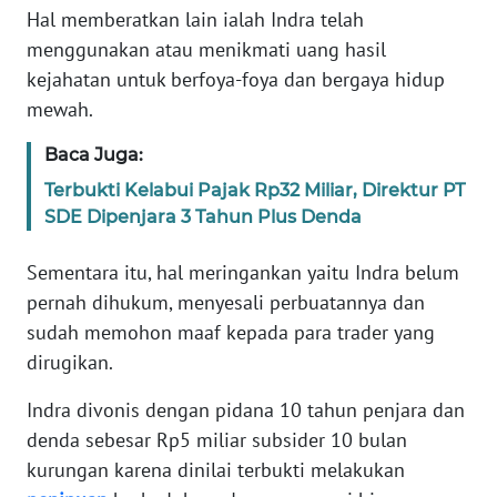
Hal memberatkan lain ialah Indra telah
REDAKSI
menggunakan atau menikmati uang hasil
KARIR
kejahatan untuk berfoya-foya dan bergaya hidup
mewah.
DISCLAIMER
Baca Juga:
Terbukti Kelabui Pajak Rp32 Miliar, Direktur PT
Wahana
News
SDE Dipenjara 3 Tahun Plus Denda
Regional
Sementara itu, hal meringankan yaitu Indra belum
WN
pernah dihukum, menyesali perbuatannya dan
SUMUT
sudah memohon maaf kepada para trader yang
dirugikan.
WN
JAKARTA
Indra divonis dengan pidana 10 tahun penjara dan
denda sebesar Rp5 miliar subsider 10 bulan
WN
kurungan karena dinilai terbukti melakukan
JABAR