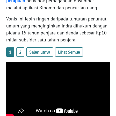
penipuan
berkedok perdagangan opsi biner
melalui aplikasi Binomo dan pencucian uang.
WN
BANTEN
Vonis ini lebih ringan daripada tuntutan penuntut
umum yang menginginkan Indra dihukum dengan
WN
pidana 15 tahun penjara dan denda sebesar Rp10
NTT
miliar subsider satu tahun penjara.
WN
1
2
Selanjutnya
Lihat Semua
KEPRI
WN
PAPUA
WN
PAPUA
BARAT
WN