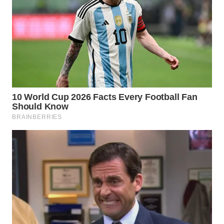
BEKASI
WN
BOGOR
WN
DEPOK
WN
TAPANULI
UTARA
WN
SAMOSIR
WN
PADANG
LAWAS