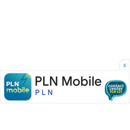
CILEUNGSI
NEWS
BERKAT
NEWS
BERAMPU
NEWS
X
ANUGERAH
NEWS
AKHLAK
ID
PERAPKI
NEWS