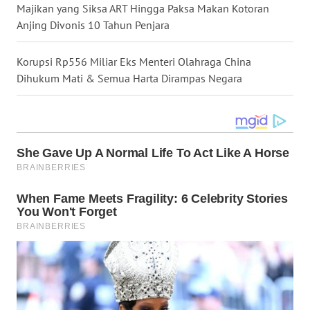
Majikan yang Siksa ART Hingga Paksa Makan Kotoran
Anjing Divonis 10 Tahun Penjara
WN
NUSANTARA
Korupsi Rp556 Miliar Eks Menteri Olahraga China
Dihukum Mati & Semua Harta Dirampas Negara
WN
JOGJA
WN
JATIM
WN
BALI
WN
KALBAR
WN
KALTENG