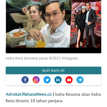
KEWAJIBAN
KONSUMEN
WAHANA
ADVOKAT
OPINI
KONSUMEN
Indra Kenz bersama pacar. ©2022 Instagram.
NET
Ikuti Kami di:
FORWAMKI
PERAPKI
Advokat.WahanaNews.co
|
Indra Kesuma alias Indra
Kenz divonis 10 tahun penjara.
WALINKI