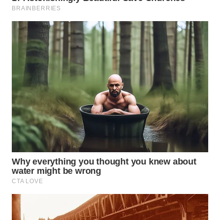
WN
INDRAMAYU
WN
KUNINGAN
WN
MAJALENGKA
WN
SUBANG
WN
SUKABUMI
WN
PURWAKARTA