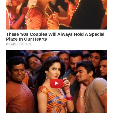
WN
NATUNA
WN
BINTAN
WN
MANDALIKA
WN
LIKUPANG
WN
LABUANBAJO
WN
BORNEO