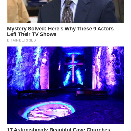
WN
SUMEDANG
WN
CIANJUR
WN
KEPULAUAN
SERIBU
WN
TANGERANG
WN
BINJAI
WN
CIREBON