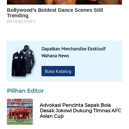
Wahana
Media
Group
WAHANA
NEWS
Dapatkan Merchandise Eksklusif
Wahana News
WAHANA
TANI
Buka Katalog
WAHANA
ADVOKAT
Pilihan Editor
WAHANA
Advokasi Pencinta Sepak Bola
INFRASTRUKTUR
Desak Jokowi Dukung Timnas AFC
Asian Cup
WAHANA
KONSUMEN