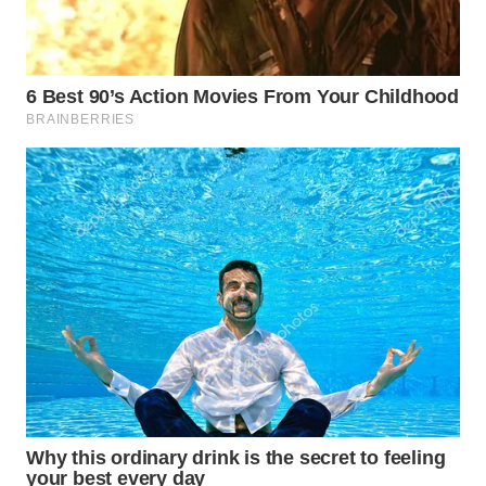
WN
MALUKU
WN
MALUT
WN
DAIRI
WN
DANAU
TOBA
WN
NIAS
WN