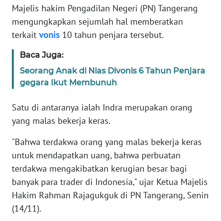
Majelis hakim Pengadilan Negeri (PN) Tangerang
Informasi
mengungkapkan sejumlah hal memberatkan
terkait
vonis
10 tahun penjara tersebut.
INDEKS
BERITA
Baca Juga:
Seorang Anak di Nias Divonis 6 Tahun Penjara
KONTAK
gegara Ikut Membunuh
KAMI
Satu di antaranya ialah Indra merupakan orang
INFO
IKLAN
yang malas bekerja keras.
"Bahwa terdakwa orang yang malas bekerja keras
TENTANG
untuk mendapatkan uang, bahwa perbuatan
KAMI
terdakwa mengakibatkan kerugian besar bagi
banyak para trader di Indonesia," ujar Ketua Majelis
PEDOMAN
MEDIA
Hakim Rahman Rajagukguk di PN Tangerang, Senin
SIBER
(14/11).