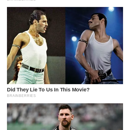
WN
TAPANULI
TENGAH
WN DELI
SERDANG
WN
TEBING
TINGGI
WN
PAKPAK
WN
KARAWANG
WN