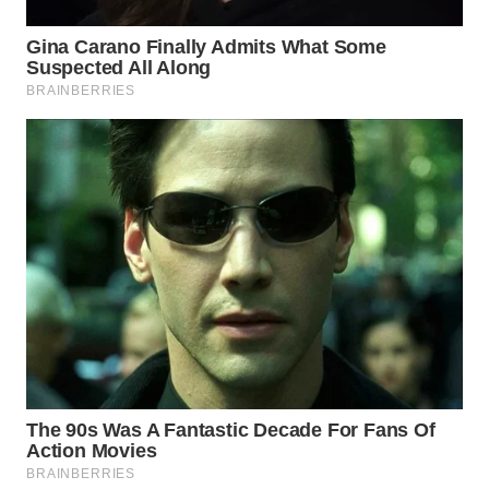
WN
INDRAMAYU
WN
KUNINGAN
WN
MAJALENGKA
WN
SUBANG
WN
SUKABUMI
WN
PURWAKARTA