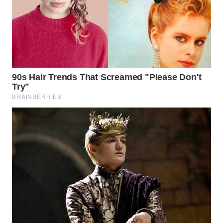
WN
MALUKU
WN
MALUT
WN
DAIRI
WN
DANAU
TOBA
WN
NIAS
WN