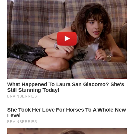
WN
NATUNA
WN
BINTAN
WN
MANDALIKA
WN
LIKUPANG
WN
LABUANBAJO
WN
BORNEO