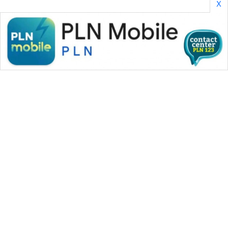
X
SONYA
ASA
NEWS
WAHANA MEDIA GROUP
|
|
|
WAHANA NEWS co
WAHANA TANI
WAHANA ADVOKAT
|
|
WAHANA INFRASTRUKTUR
WAHANA KONSUMEN