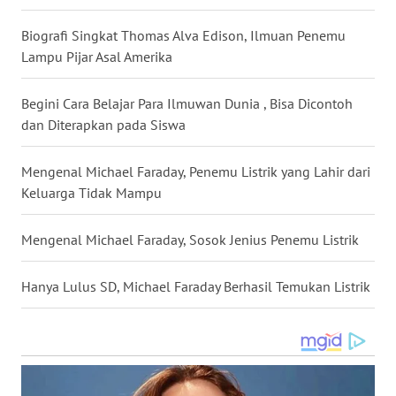
Biografi Singkat Thomas Alva Edison, Ilmuan Penemu
WN
Lampu Pijar Asal Amerika
NUSANTARA
Begini Cara Belajar Para Ilmuwan Dunia , Bisa Dicontoh
WN
JOGJA
dan Diterapkan pada Siswa
WN
Mengenal Michael Faraday, Penemu Listrik yang Lahir dari
JATIM
Keluarga Tidak Mampu
WN
Mengenal Michael Faraday, Sosok Jenius Penemu Listrik
BALI
Hanya Lulus SD, Michael Faraday Berhasil Temukan Listrik
WN
KALBAR
WN
KALTENG