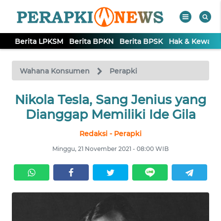
Berita LPKSM
Berita BPKN
Berita BPSK
Hak & Kewaji
WAHANA
Tutup
TV
Wahana Konsumen
Perapki
BERITA
Nikola Tesla, Sang Jenius yang
LPKSM
Dianggap Memiliki Ide Gila
Redaksi - Perapki
BERITA
BPKN
Minggu, 21 November 2021 - 08:00 WIB
BERITA
BPSK
HAK &