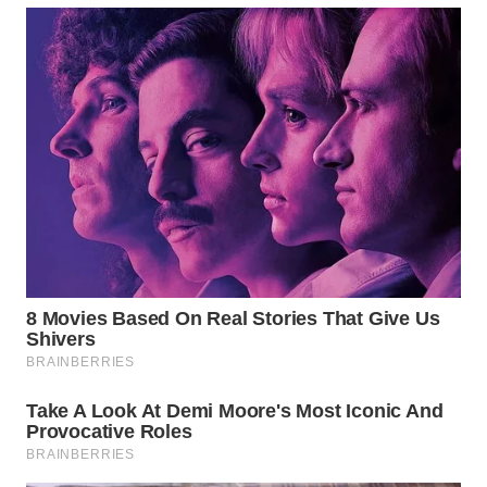
WN
PRIANGAN
TIMUR
WN
SEMARANG
WN
SOLO
WN
BOROBUDUR
WN
MADURA
WN
SURABAYA