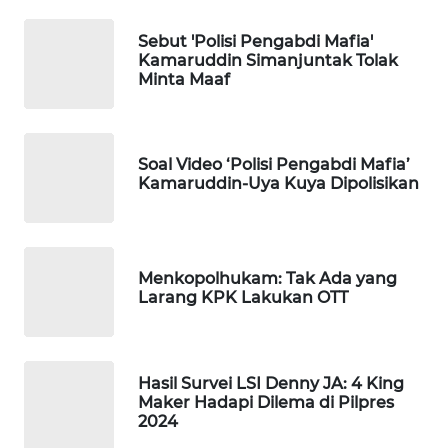
Sebut 'Polisi Pengabdi Mafia'
WAHANA
Kamaruddin Simanjuntak Tolak
SPORT
Minta Maaf
WAHANA
UMKM
Soal Video ‘Polisi Pengabdi Mafia’
Kamaruddin-Uya Kuya Dipolisikan
WAHANA
SELEB
WAHANA
Menkopolhukam: Tak Ada yang
PERSONA
Larang KPK Lakukan OTT
WAHANA
OTOMOTIF
Hasil Survei LSI Denny JA: 4 King
Maker Hadapi Dilema di Pilpres
WAHANA
2024
HEALTH