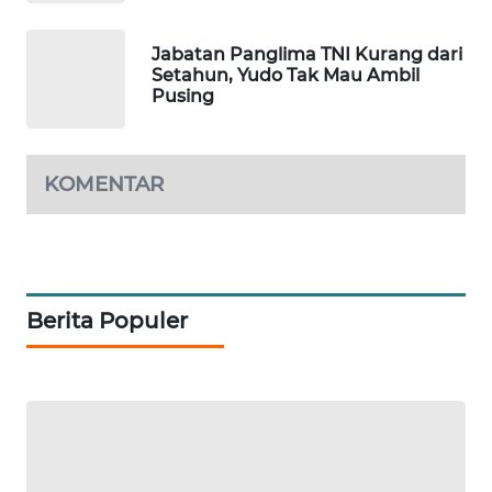
WAHANA
Jabatan Panglima TNI Kurang dari
DESA
Setahun, Yudo Tak Mau Ambil
WISATA
Pusing
LAPAK
WAHANA
KOMENTAR
Wahana
Network
KONSUMEN
Berita Populer
LISTRIK
MASYARAKAT
KELISTRIKAN
WALINKI