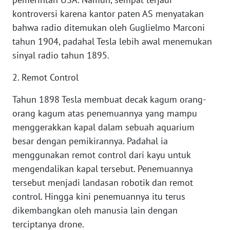
kontroversi karena kantor paten AS menyatakan
WN
bahwa radio ditemukan oleh Guglielmo Marconi
BANTEN
tahun 1904, padahal Tesla lebih awal menemukan
sinyal radio tahun 1895.
WN
NTT
2. Remot Control
WN
Tahun 1898 Tesla membuat decak kagum orang-
KEPRI
orang kagum atas penemuannya yang mampu
menggerakkan kapal dalam sebuah aquarium
WN
besar dengan pemikirannya. Padahal ia
PAPUA
menggunakan remot control dari kayu untuk
mengendalikan kapal tersebut. Penemuannya
WN
PAPUA
tersebut menjadi landasan robotik dan remot
BARAT
control. Hingga kini penemuannya itu terus
dikembangkan oleh manusia lain dengan
WN
terciptanya drone.
RIAU