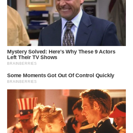
BEKASI
WN
BOGOR
WN
DEPOK
WN
TAPANULI
UTARA
WN
SAMOSIR
WN
PADANG
LAWAS