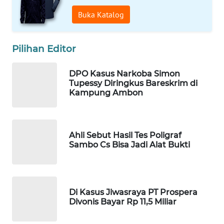
Buka Katalog
WAHANA
LISTRIK
Pilihan Editor
WAHANA
TRAVEL
DPO Kasus Narkoba Simon
Tupessy Diringkus Bareskrim di
Kampung Ambon
WAHANA
TV
WAHANANEWS
Ahli Sebut Hasil Tes Poligraf
Sambo Cs Bisa Jadi Alat Bukti
ID
WAHANANEWS
CO ID
Di Kasus Jiwasraya PT Prospera
Divonis Bayar Rp 11,5 Miliar
WAHANANEWS
NET