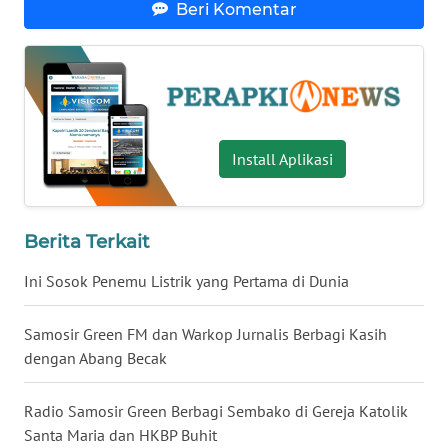
Beri Komentar
WN
BABEL
WN
SUMBAR
Install Aplikasi
WN
SUMSEL
Berita Terkait
WN
Ini Sosok Penemu Listrik yang Pertama di Dunia
BENGKULU
Samosir Green FM dan Warkop Jurnalis Berbagi Kasih
WN
dengan Abang Becak
LAMPUNG
Radio Samosir Green Berbagi Sembako di Gereja Katolik
WN
Santa Maria dan HKBP Buhit
JATENG