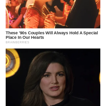
WN
SUMEDANG
WN
CIANJUR
WN
KEPULAUAN
SERIBU
WN
TANGERANG
WN
BINJAI
WN
CIREBON