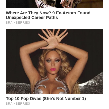
LANGKAT
WN
TAPANULI
SELATAN
WN
TANJUNG
LESUNG
WN
KARO
WN
SIMALUNGUN
WN
LABUHANBATU