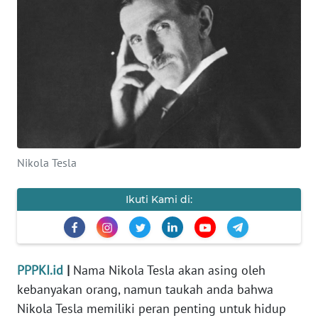
KEWAJIBAN
KONSUMEN
WAHANA
ADVOKAT
OPINI
KONSUMEN
Nikola Tesla
NET
Ikuti Kami di:
FORWAMKI
PERAPKI
PPPKI.id
|
Nama Nikola Tesla akan asing oleh
kebanyakan orang, namun taukah anda bahwa
WALINKI
Nikola Tesla memiliki peran penting untuk hidup