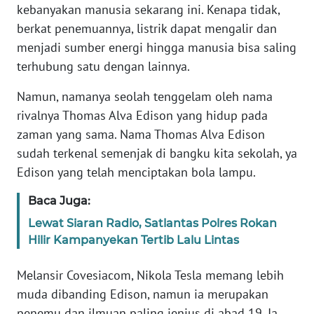
kebanyakan manusia sekarang ini. Kenapa tidak,
Informasi
berkat penemuannya, listrik dapat mengalir dan
menjadi sumber energi hingga manusia bisa saling
INDEKS
BERITA
terhubung satu dengan lainnya.
Namun, namanya seolah tenggelam oleh nama
KONTAK
rivalnya Thomas Alva Edison yang hidup pada
KAMI
zaman yang sama. Nama Thomas Alva Edison
sudah terkenal semenjak di bangku kita sekolah, ya
INFO
IKLAN
Edison yang telah menciptakan bola lampu.
Baca Juga:
TENTANG
KAMI
Lewat Siaran Radio, Satlantas Polres Rokan
Hilir Kampanyekan Tertib Lalu Lintas
PEDOMAN
MEDIA
Melansir Covesiacom, Nikola Tesla memang lebih
SIBER
muda dibanding Edison, namun ia merupakan
penemu dan ilmuan paling jenius di abad 19. Ia