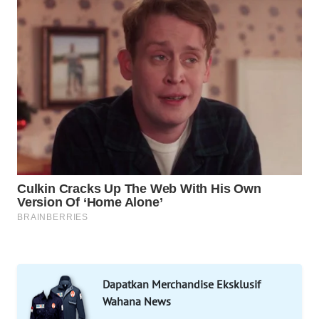
Wahana
Media
Group
WAHANA
NEWS
WAHANA
TANI
WAHANA
ADVOKAT
WAHANA
INFRASTRUKTUR
Dapatkan Merchandise Eksklusif
WAHANA
Wahana News
KONSUMEN