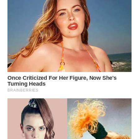
WN
KALTARA
WN
KALSEL
WN
KALTIM
WN
SULSEL
WN
GORONTALO
WN
SULUT