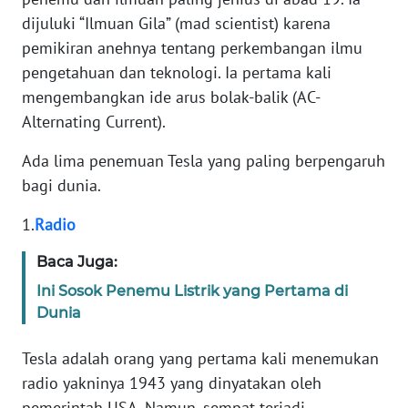
REDAKSI
dijuluki “Ilmuan Gila” (mad scientist) karena
pemikiran anehnya tentang perkembangan ilmu
KARIR
pengetahuan dan teknologi. Ia pertama kali
mengembangkan ide arus bolak-balik (AC-
DISCLAIMER
Alternating Current).
Wahana
Ada lima penemuan Tesla yang paling berpengaruh
News
bagi dunia.
Regional
1.
Radio
WN
SUMUT
Baca Juga:
Ini Sosok Penemu Listrik yang Pertama di
WN
Dunia
JAKARTA
Tesla adalah orang yang pertama kali menemukan
WN
radio yakninya 1943 yang dinyatakan oleh
JABAR
pemerintah USA. Namun, sempat terjadi