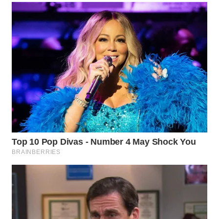
WN
TAPANULI
TENGAH
WN DELI
SERDANG
WN
TEBING
TINGGI
WN
PAKPAK
WN
KARAWANG
WN