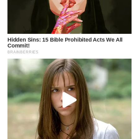
WN
MALUKU
WN
MALUT
WN
DAIRI
WN
DANAU
TOBA
WN
NIAS
WN