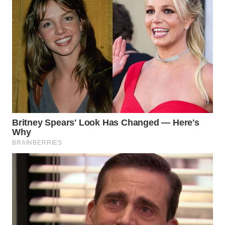
WN
PRIANGAN
TIMUR
WN
SEMARANG
WN
SOLO
WN
BOROBUDUR
WN
MADURA
WN
SURABAYA