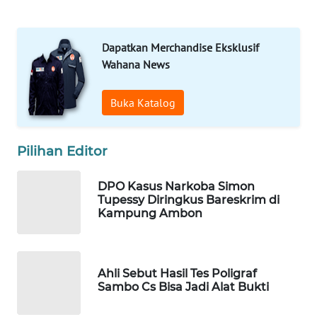
WAHANA
SPORT
Dapatkan Merchandise Eksklusif
Wahana News
WAHANA
UMKM
Buka Katalog
WAHANA
Pilihan Editor
SELEB
DPO Kasus Narkoba Simon
WAHANA
Tupessy Diringkus Bareskrim di
PERSONA
Kampung Ambon
WAHANA
OTOMOTIF
Ahli Sebut Hasil Tes Poligraf
Sambo Cs Bisa Jadi Alat Bukti
WAHANA
HEALTH