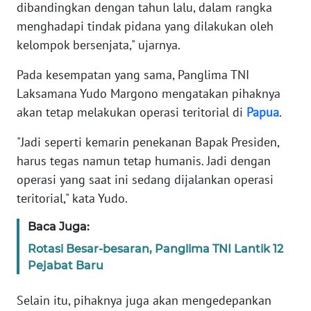
dibandingkan dengan tahun lalu, dalam rangka
REDAKSI
menghadapi tindak pidana yang dilakukan oleh
kelompok bersenjata," ujarnya.
KARIR
Pada kesempatan yang sama, Panglima TNI
DISCLAIMER
Laksamana Yudo Margono mengatakan pihaknya
akan tetap melakukan operasi teritorial di
Papua
.
Wahana
News
"Jadi seperti kemarin penekanan Bapak Presiden,
Regional
harus tegas namun tetap humanis. Jadi dengan
operasi yang saat ini sedang dijalankan operasi
WN
SUMUT
teritorial," kata Yudo.
Baca Juga:
WN
JAKARTA
Rotasi Besar-besaran, Panglima TNI Lantik 12
Pejabat Baru
WN
JABAR
Selain itu, pihaknya juga akan mengedepankan