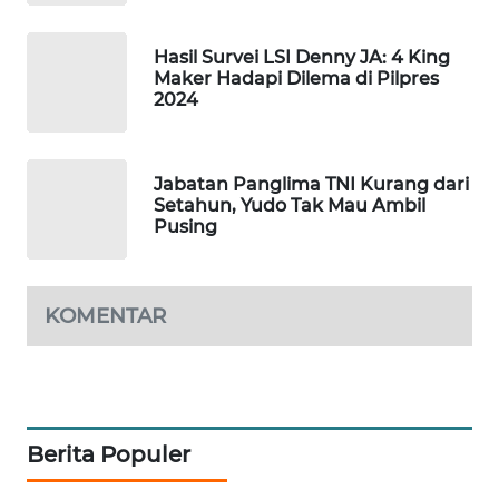
ID
Hasil Survei LSI Denny JA: 4 King
MAWAKA
Maker Hadapi Dilema di Pilpres
ID
2024
MARTABAT
NET
Jabatan Panglima TNI Kurang dari
Setahun, Yudo Tak Mau Ambil
PLN
Pusing
WATCH
MKLI
KOMENTAR
LPKKI
LKKI
Berita Populer
KOPEKLIN