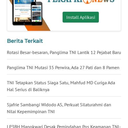
WN
Install Aplikasi
BABEL
WN
Berita Terkait
SUMBAR
Rotasi Besar-besaran, Panglima TNI Lantik 12 Pejabat Baru
WN
SUMSEL
Panglima TNI Mutasi 35 Perwira, Ada 27 Pati dan 8 Pamen
WN
TNI Tetapkan Status Siaga Satu, Mahfud MD Curiga Ada
BENGKULU
Hal Serius di Baliknya
WN
LAMPUNG
Sjafrie Sambangi Widodo AS, Perkuat Silaturahmi dan
Nilai Kepemimpinan TNI
WN
JATENG
LP3BH Manokwari Desak Pemindahan Pos Keamanan TNI-