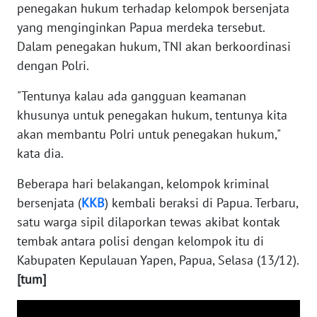
penegakan hukum terhadap kelompok bersenjata
WN
yang menginginkan Papua merdeka tersebut.
BANTEN
Dalam penegakan hukum, TNI akan berkoordinasi
dengan Polri.
WN
NTT
"Tentunya kalau ada gangguan keamanan
khusunya untuk penegakan hukum, tentunya kita
WN
akan membantu Polri untuk penegakan hukum,"
KEPRI
kata dia.
WN
Beberapa hari belakangan, kelompok kriminal
PAPUA
bersenjata (
KKB
) kembali beraksi di Papua. Terbaru,
satu warga sipil dilaporkan tewas akibat kontak
WN
tembak antara polisi dengan kelompok itu di
PAPUA
Kabupaten Kepulauan Yapen, Papua, Selasa (13/12).
BARAT
[tum]
WN
RIAU