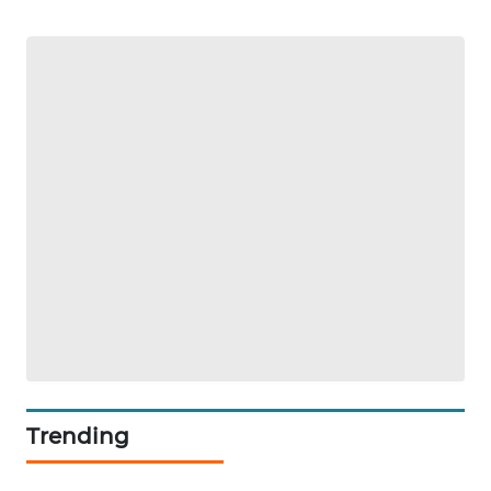
PORTAL
KONSUMEN
FORWAMKI
ALPERKLINAS
FORJASIDA
TAMBANG
NEWS
SITUNGIR
NEWS
Trending
SIDIKALANG
NEWS