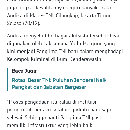
juga tingkat kesulitannya begitu banyak," kata
Informasi
Andika di Mabes TNI, Cilangkap, Jakarta Timur,
INDEKS
Selasa (20/12).
BERITA
Andika menyebut berbagai alutsista tersebut bisa
KONTAK
digunakan oleh Laksamana Yudo Margono yang
KAMI
kini menjadi Panglima TNI baru dalam menghadapi
Kelompok Kriminal di Bumi Cenderawasih.
INFO
IKLAN
Baca Juga:
Rotasi Besar TNI: Puluhan Jenderal Naik
TENTANG
Pangkat dan Jabatan Bergeser
KAMI
"Proses pengadaan itu kalau di institusi
PEDOMAN
pemerintah berlaku setahun, jadi itu baru saja
MEDIA
selesai. Sehingga nanti Panglima TNI pasti
SIBER
memiliki infrastruktur yang lebih baik