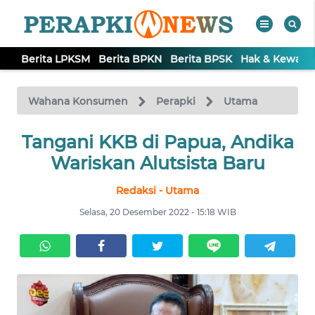
Berita LPKSM
Berita BPKN
Berita BPSK
Hak & Kewaji
WAHANA
Tutup
TV
Wahana Konsumen
Perapki
Utama
BERITA
Tangani KKB di Papua, Andika
LPKSM
Wariskan Alutsista Baru
Redaksi - Utama
BERITA
BPKN
Selasa, 20 Desember 2022 - 15:18 WIB
BERITA
BPSK
HAK &