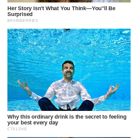
LANGKAT
WN
TAPANULI
SELATAN
WN
TANJUNG
LESUNG
WN
KARO
WN
SIMALUNGUN
WN
LABUHANBATU