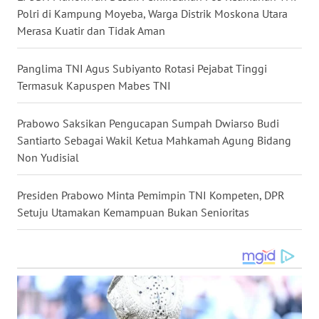
Polri di Kampung Moyeba, Warga Distrik Moskona Utara
Merasa Kuatir dan Tidak Aman
WN
NUSANTARA
Panglima TNI Agus Subiyanto Rotasi Pejabat Tinggi
WN
Termasuk Kapuspen Mabes TNI
JOGJA
Prabowo Saksikan Pengucapan Sumpah Dwiarso Budi
WN
Santiarto Sebagai Wakil Ketua Mahkamah Agung Bidang
JATIM
Non Yudisial
WN
Presiden Prabowo Minta Pemimpin TNI Kompeten, DPR
BALI
Setuju Utamakan Kemampuan Bukan Senioritas
WN
KALBAR
WN
KALTENG