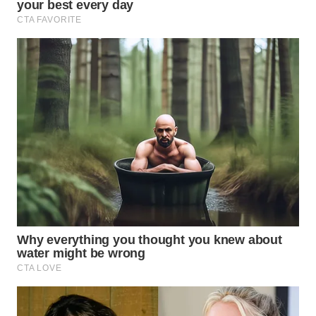
WN
INDRAMAYU
WN
KUNINGAN
WN
MAJALENGKA
WN
SUBANG
WN
SUKABUMI
WN
PURWAKARTA