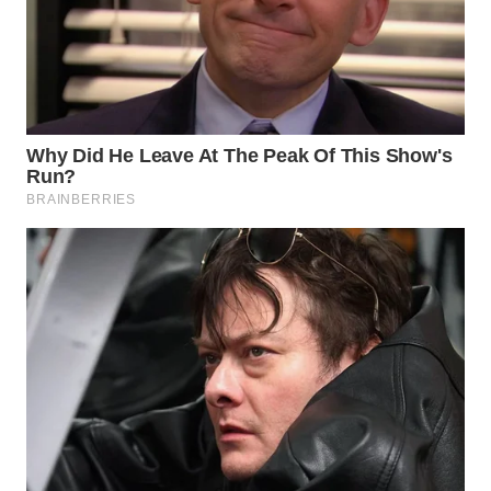
WN
NATUNA
WN
BINTAN
WN
MANDALIKA
WN
LIKUPANG
WN
LABUANBAJO
WN
BORNEO