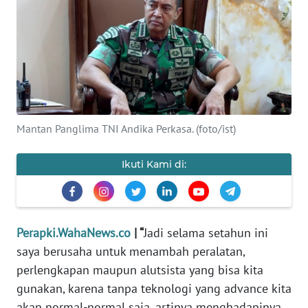
KEWAJIBAN
KONSUMEN
WAHANA
ADVOKAT
OPINI
Mantan Panglima TNI Andika Perkasa. (foto/ist)
KONSUMEN
Ikuti Kami di:
NET
FORWAMKI
Perapki.WahaNews.co
| “
Jadi selama setahun ini
saya berusaha untuk menambah peralatan,
PERAPKI
perlengkapan maupun alutsista yang bisa kita
gunakan, karena tanpa teknologi yang advance kita
WALINKI
akan normal-normal saja, artinya menghadapinya