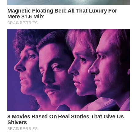
WAHANA
LISTRIK
WAHANA
TRAVEL
WAHANA
TV
WAHANANEWS
ID
WAHANANEWS
CO ID
WAHANANEWS
NET