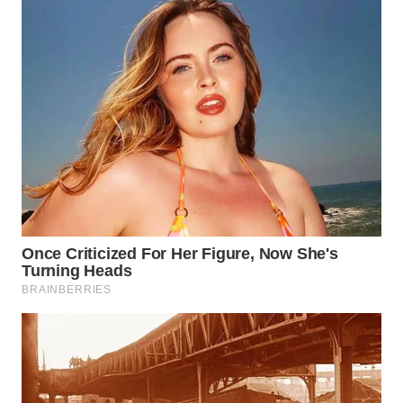
WN
TAPANULI
TENGAH
WN DELI
SERDANG
WN
TEBING
TINGGI
WN
PAKPAK
WN
KARAWANG
WN