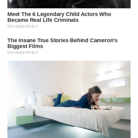
Wahana
Media
Group
WAHANA
NEWS
WAHANA
TANI
WAHANA
ADVOKAT
WAHANA
INFRASTRUKTUR
WAHANA
KONSUMEN