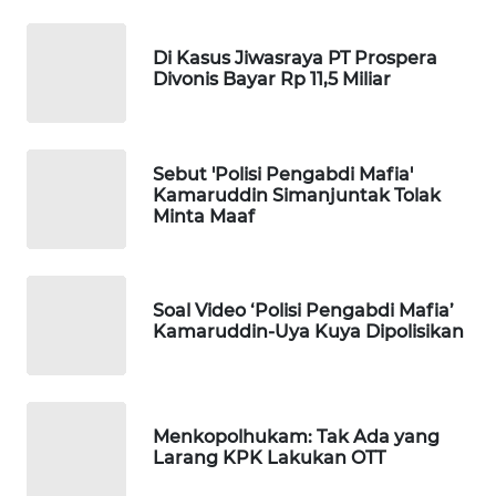
WAHANA
Di Kasus Jiwasraya PT Prospera
DESA
Divonis Bayar Rp 11,5 Miliar
WISATA
LAPAK
WAHANA
Sebut 'Polisi Pengabdi Mafia'
Kamaruddin Simanjuntak Tolak
Minta Maaf
Wahana
Network
KONSUMEN
Soal Video ‘Polisi Pengabdi Mafia’
Kamaruddin-Uya Kuya Dipolisikan
LISTRIK
MASYARAKAT
KELISTRIKAN
Menkopolhukam: Tak Ada yang
Larang KPK Lakukan OTT
WALINKI