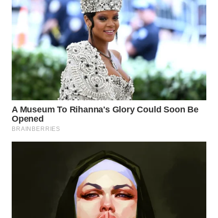
WN
KALTARA
WN
KALSEL
WN
KALTIM
WN
SULSEL
WN
GORONTALO
WN
SULUT