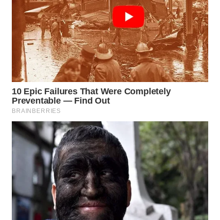
BEKASI
WN
BOGOR
WN
DEPOK
WN
TAPANULI
UTARA
WN
SAMOSIR
WN
PADANG
LAWAS