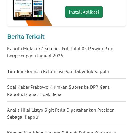
Install Aplikasi
WN
BABEL
Berita Terkait
WN
SUMBAR
Kapolri Mutasi 57 Kombes Pol, Total 85 Perwira Polri
Bergeser pada Januari 2026
WN
SUMSEL
Tim Transformasi Reformasi Polri Dibentuk Kapolri
WN
BENGKULU
Soal Kabar Prabowo Kirimkan Supres ke DPR Ganti
Kapolri, Istana: Tidak Benar
WN
LAMPUNG
Analis Nilai Listyo Sigit Perlu Dipertahankan Presiden
Sebagai Kapolri
WN
JATENG
Komjen Marthinus Hukom Difitnah Dalang Kerusuhan,