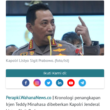
KEWAJIBAN
KONSUMEN
WAHANA
ADVOKAT
OPINI
KONSUMEN
Kapolri Listyo Sigit Prabowo. (foto/ist)
NET
Ikuti Kami di:
FORWAMKI
PERAPKI
Perapki.WahanaNews.co
|
Kronologi penangkapan
WALINKI
Irjen Teddy Minahasa dibeberkan Kapolri Jenderal