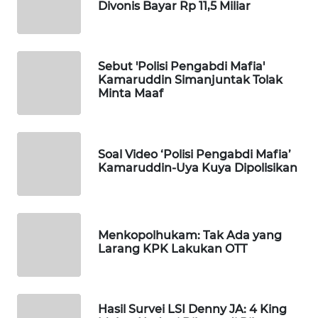
Divonis Bayar Rp 11,5 Miliar
WAHANA
DESA
WISATA
Sebut 'Polisi Pengabdi Mafia'
Kamaruddin Simanjuntak Tolak
Minta Maaf
LAPAK
WAHANA
Wahana
Soal Video ‘Polisi Pengabdi Mafia’
Network
Kamaruddin-Uya Kuya Dipolisikan
KONSUMEN
LISTRIK
Menkopolhukam: Tak Ada yang
Larang KPK Lakukan OTT
MASYARAKAT
KELISTRIKAN
WALINKI
Hasil Survei LSI Denny JA: 4 King