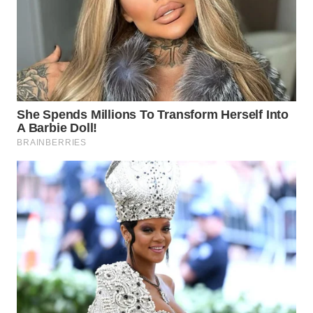
WN
NATUNA
WN
BINTAN
WN
MANDALIKA
WN
LIKUPANG
WN
LABUANBAJO
WN
BORNEO