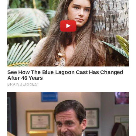
WN
TAPANULI
TENGAH
WN DELI
SERDANG
WN
TEBING
TINGGI
WN
PAKPAK
WN
KARAWANG
WN