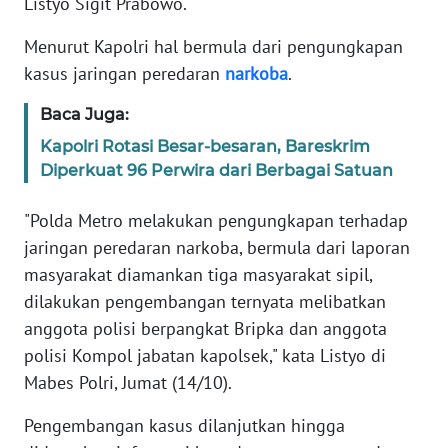
Listyo Sigit Prabowo.
Informasi
Menurut Kapolri hal bermula dari pengungkapan
INDEKS
kasus jaringan peredaran
narkoba
.
BERITA
Baca Juga:
KONTAK
Kapolri Rotasi Besar-besaran, Bareskrim
KAMI
Diperkuat 96 Perwira dari Berbagai Satuan
"Polda Metro melakukan pengungkapan terhadap
INFO
IKLAN
jaringan peredaran narkoba, bermula dari laporan
masyarakat diamankan tiga masyarakat sipil,
TENTANG
dilakukan pengembangan ternyata melibatkan
KAMI
anggota polisi berpangkat Bripka dan anggota
polisi Kompol jabatan kapolsek," kata Listyo di
PEDOMAN
Mabes Polri, Jumat (14/10).
MEDIA
SIBER
Pengembangan kasus dilanjutkan hingga