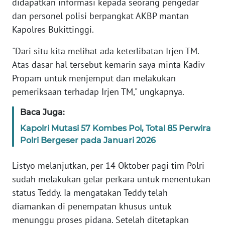
didapatkan informasi kepada seorang pengedar
REDAKSI
dan personel polisi berpangkat AKBP mantan
Kapolres Bukittinggi.
KARIR
"Dari situ kita melihat ada keterlibatan Irjen TM.
DISCLAIMER
Atas dasar hal tersebut kemarin saya minta Kadiv
Propam untuk menjemput dan melakukan
Wahana
pemeriksaan terhadap Irjen TM," ungkapnya.
News
Regional
Baca Juga:
Kapolri Mutasi 57 Kombes Pol, Total 85 Perwira
WN
Polri Bergeser pada Januari 2026
SUMUT
Listyo melanjutkan, per 14 Oktober pagi tim Polri
WN
sudah melakukan gelar perkara untuk menentukan
JAKARTA
status Teddy. Ia mengatakan Teddy telah
diamankan di penempatan khusus untuk
WN
JABAR
menunggu proses pidana. Setelah ditetapkan