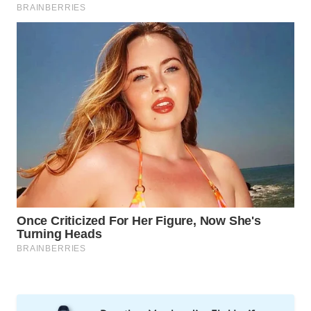
WAHANA
LISTRIK
WAHANA
TRAVEL
WAHANA
TV
WAHANANEWS
ID
WAHANANEWS
CO ID
WAHANANEWS
NET