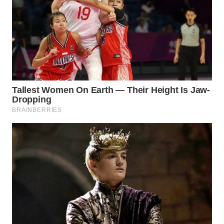
WN
KALTARA
WN
KALSEL
WN
KALTIM
WN
SULSEL
WN
GORONTALO
WN
SULUT