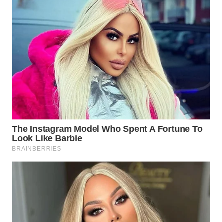
WN
PRIANGAN
TIMUR
WN
SEMARANG
WN
SOLO
WN
BOROBUDUR
WN
MADURA
WN
SURABAYA