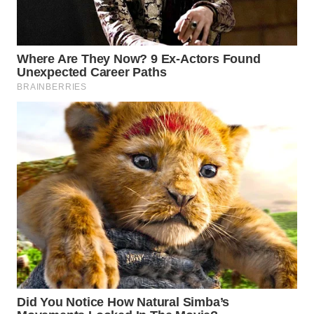
WN
MALUKU
WN
MALUT
WN
DAIRI
WN
DANAU
TOBA
WN
NIAS
WN