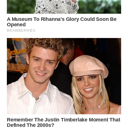
Wahana
Media
Group
WAHANA
NEWS
WAHANA
TANI
WAHANA
ADVOKAT
WAHANA
INFRASTRUKTUR
WAHANA
KONSUMEN