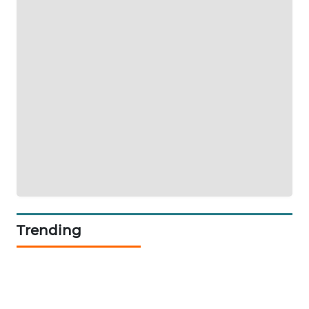
PORTAL
KONSUMEN
FORWAMKI
ALPERKLINAS
FORJASIDA
TAMBANG
NEWS
Trending
SITUNGIR
NEWS
SIDIKALANG
NEWS