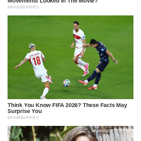
LANGKAT
WN
TAPANULI
SELATAN
WN
TANJUNG
LESUNG
WN
KARO
WN
SIMALUNGUN
WN
LABUHANBATU