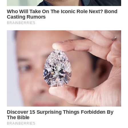
WN
SUMEDANG
WN
CIANJUR
WN
KEPULAUAN
SERIBU
WN
TANGERANG
WN
BINJAI
WN
CIREBON