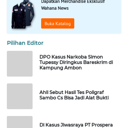
Dapatkan Merchandise Eksklusif
Wahana News
WAHANA
SPORT
Buka Katalog
WAHANA
UMKM
Pilihan Editor
WAHANA
DPO Kasus Narkoba Simon
SELEB
Tupessy Diringkus Bareskrim di
Kampung Ambon
WAHANA
PERSONA
Ahli Sebut Hasil Tes Poligraf
WAHANA
Sambo Cs Bisa Jadi Alat Bukti
OTOMOTIF
WAHANA
HEALTH
Di Kasus Jiwasraya PT Prospera