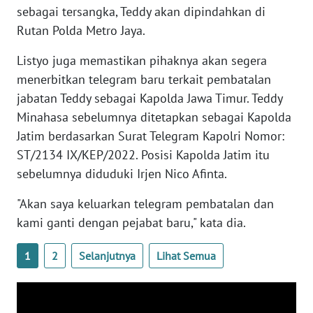
sebagai tersangka, Teddy akan dipindahkan di
WN
Rutan Polda Metro Jaya.
BANTEN
Listyo juga memastikan pihaknya akan segera
WN
menerbitkan telegram baru terkait pembatalan
NTT
jabatan Teddy sebagai Kapolda Jawa Timur. Teddy
Minahasa sebelumnya ditetapkan sebagai Kapolda
WN
Jatim berdasarkan Surat Telegram Kapolri Nomor:
KEPRI
ST/2134 IX/KEP/2022. Posisi Kapolda Jatim itu
sebelumnya diduduki Irjen Nico Afinta.
WN
PAPUA
"Akan saya keluarkan telegram pembatalan dan
kami ganti dengan pejabat baru," kata dia.
WN
PAPUA
1
2
Selanjutnya
Lihat Semua
BARAT
WN
RIAU