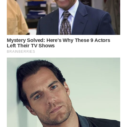
BEKASI
WN
BOGOR
WN
DEPOK
WN
TAPANULI
UTARA
WN
SAMOSIR
WN
PADANG
LAWAS