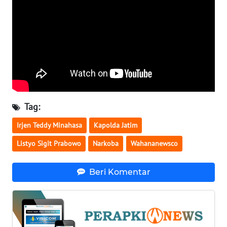
WN
SERAMBI
WN
JAMBI
WN
Tag:
SULTRA
Irjen Teddy Minahasa
Kapolda Jatim
WN
Listyo Sigit Prabowo
Narkoba
Wahananewsco
NTB
Beri Komentar
WN
SULTENG
WN
SULBAR