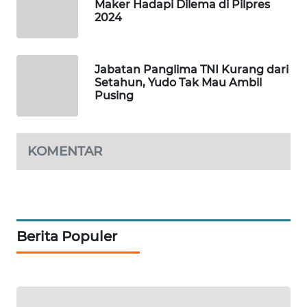
ID
Maker Hadapi Dilema di Pilpres
2024
MAWAKA
ID
Jabatan Panglima TNI Kurang dari
Setahun, Yudo Tak Mau Ambil
MARTABAT
Pusing
NET
PLN
KOMENTAR
WATCH
MKLI
LPKKI
Berita Populer
LKKI
KOPEKLIN