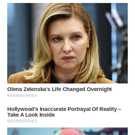
WN
INDRAMAYU
WN
KUNINGAN
WN
MAJALENGKA
WN
SUBANG
WN
SUKABUMI
WN
PURWAKARTA