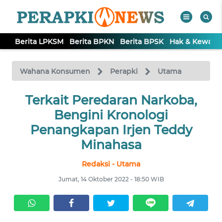
Berita LPKSM
Berita BPKN
Berita BPSK
Hak & Kewaji
WAHANA
Tutup
TV
Wahana Konsumen
Perapki
Utama
BERITA
Terkait Peredaran Narkoba,
LPKSM
Bengini Kronologi
Penangkapan Irjen Teddy
BERITA
Minahasa
BPKN
Redaksi - Utama
BERITA
Jumat, 14 Oktober 2022 - 18:50 WIB
BPSK
HAK &