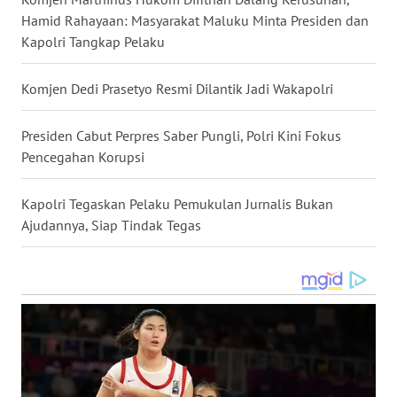
Hamid Rahayaan: Masyarakat Maluku Minta Presiden dan
WN
Kapolri Tangkap Pelaku
NUSANTARA
Komjen Dedi Prasetyo Resmi Dilantik Jadi Wakapolri
WN
JOGJA
Presiden Cabut Perpres Saber Pungli, Polri Kini Fokus
Pencegahan Korupsi
WN
JATIM
Kapolri Tegaskan Pelaku Pemukulan Jurnalis Bukan
Ajudannya, Siap Tindak Tegas
WN
BALI
WN
KALBAR
WN
KALTENG