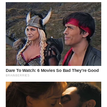
WN
INDRAMAYU
WN
KUNINGAN
WN
MAJALENGKA
WN
SUBANG
WN
SUKABUMI
WN
PURWAKARTA