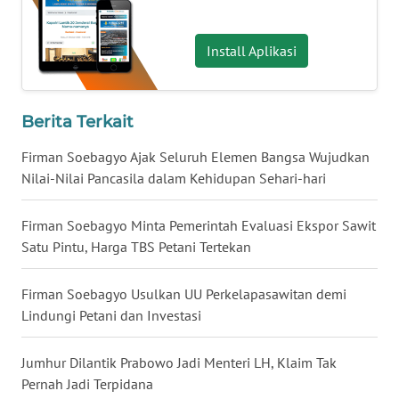
WN
Install Aplikasi
BABEL
WN
Berita Terkait
SUMBAR
Firman Soebagyo Ajak Seluruh Elemen Bangsa Wujudkan
Nilai-Nilai Pancasila dalam Kehidupan Sehari-hari
WN
SUMSEL
Firman Soebagyo Minta Pemerintah Evaluasi Ekspor Sawit
WN
Satu Pintu, Harga TBS Petani Tertekan
BENGKULU
Firman Soebagyo Usulkan UU Perkelapasawitan demi
WN
Lindungi Petani dan Investasi
LAMPUNG
Jumhur Dilantik Prabowo Jadi Menteri LH, Klaim Tak
WN
Pernah Jadi Terpidana
JATENG