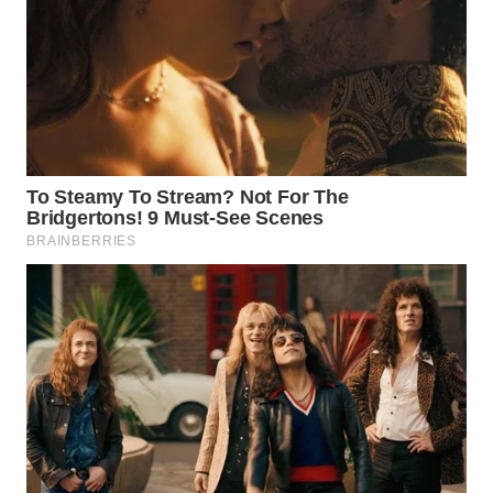
WN
PRIANGAN
TIMUR
WN
SEMARANG
WN
SOLO
WN
BOROBUDUR
WN
MADURA
WN
SURABAYA