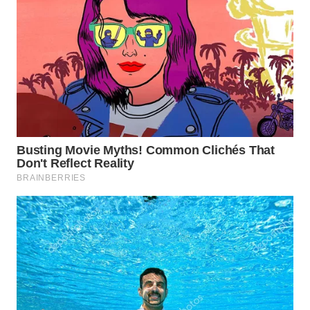
WN
KALTARA
WN
KALSEL
WN
KALTIM
WN
SULSEL
WN
GORONTALO
WN
SULUT