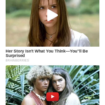
WAHANA
LISTRIK
WAHANA
TRAVEL
WAHANA
TV
WAHANANEWS
ID
WAHANANEWS
CO ID
WAHANANEWS
NET