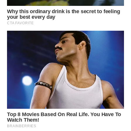
WN
SUMEDANG
WN
CIANJUR
WN
KEPULAUAN
SERIBU
WN
TANGERANG
WN
BINJAI
WN
CIREBON