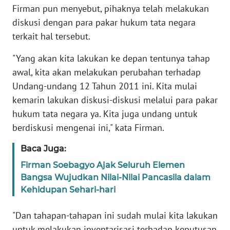
Firman pun menyebut, pihaknya telah melakukan
REDAKSI
diskusi dengan para pakar hukum tata negara
terkait hal tersebut.
KARIR
"Yang akan kita lakukan ke depan tentunya tahap
DISCLAIMER
awal, kita akan melakukan perubahan terhadap
Undang-undang 12 Tahun 2011 ini. Kita mulai
Wahana
News
kemarin lakukan diskusi-diskusi melalui para pakar
Regional
hukum tata negara ya. Kita juga undang untuk
berdiskusi mengenai ini," kata Firman.
WN
SUMUT
Baca Juga:
Firman Soebagyo Ajak Seluruh Elemen
WN
Bangsa Wujudkan Nilai-Nilai Pancasila dalam
JAKARTA
Kehidupan Sehari-hari
WN
"Dan tahapan-tahapan ini sudah mulai kita lakukan
JABAR
untuk melakukan inventarisasi terhadap keputusan