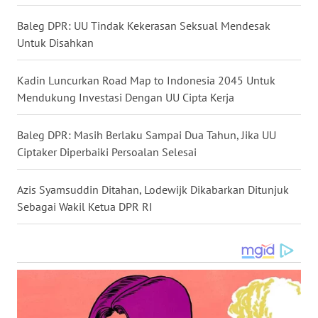
Baleg DPR: UU Tindak Kekerasan Seksual Mendesak
WN
Untuk Disahkan
NUSANTARA
Kadin Luncurkan Road Map to Indonesia 2045 Untuk
WN
Mendukung Investasi Dengan UU Cipta Kerja
JOGJA
Baleg DPR: Masih Berlaku Sampai Dua Tahun, Jika UU
WN
Ciptaker Diperbaiki Persoalan Selesai
JATIM
Azis Syamsuddin Ditahan, Lodewijk Dikabarkan Ditunjuk
WN
Sebagai Wakil Ketua DPR RI
BALI
WN
KALBAR
WN
KALTENG