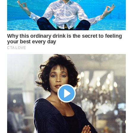
WN
MALUKU
WN
MALUT
WN
DAIRI
WN
DANAU
TOBA
WN
NIAS
WN