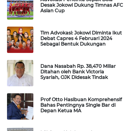
Desak Jokowi Dukung Timnas AFC
Asian Cup
WAHANA
DESA
WISATA
Tim Advokasi: Jokowi Diminta Ikut
Debat Capres 4 Februari 2024
LAPAK
Sebagai Bentuk Dukungan
WAHANA
Wahana
Dana Nasabah Rp. 38,470 Miliar
Network
Ditahan oleh Bank Victoria
Syariah, OJK Didesak Tindak
KONSUMEN
LISTRIK
Prof Otto Hasibuan Komprehensif
MASYARAKAT
Bahas Pentingnya Single Bar di
KELISTRIKAN
Depan Ketua MA
WALINKI