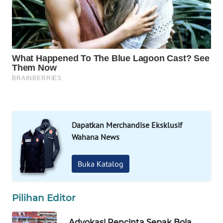
WAHANA
SPORT
WAHANA
UMKM
WAHANA
SELEB
Dapatkan Merchandise Eksklusif
WAHANA
Wahana News
PERSONA
Buka Katalog
WAHANA
OTOMOTIF
Pilihan Editor
WAHANA
HEALTH
Advokasi Pencinta Sepak Bola