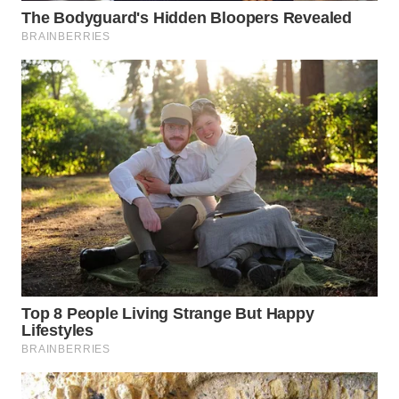
LANGKAT
WN
TAPANULI
SELATAN
WN
TANJUNG
LESUNG
WN
KARO
WN
SIMALUNGUN
WN
LABUHANBATU