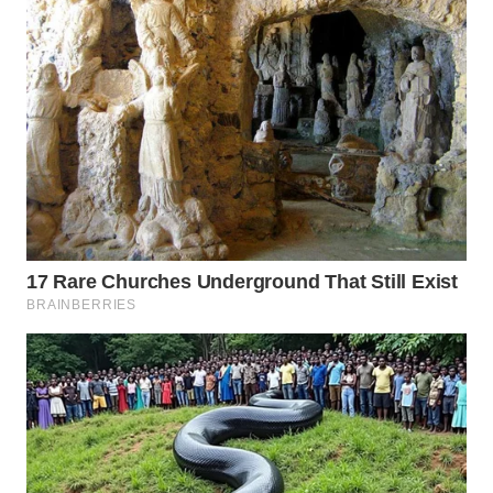
WN
TAPANULI
TENGAH
WN DELI
SERDANG
WN
TEBING
TINGGI
WN
PAKPAK
WN
KARAWANG
WN