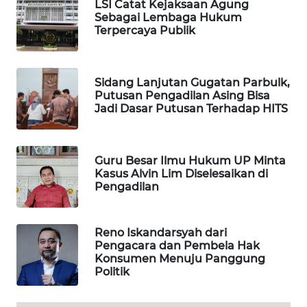
ID
LSI Catat Kejaksaan Agung
Sebagai Lembaga Hukum
Terpercaya Publik
MAWAKA
ID
Sidang Lanjutan Gugatan Parbulk,
MARTABAT
Putusan Pengadilan Asing Bisa
NET
Jadi Dasar Putusan Terhadap HITS
PLN
WATCH
Guru Besar Ilmu Hukum UP Minta
Kasus Alvin Lim Diselesaikan di
Pengadilan
MKLI
LPKKI
Reno Iskandarsyah dari
Pengacara dan Pembela Hak
Konsumen Menuju Panggung
LKKI
Politik
KOPEKLIN