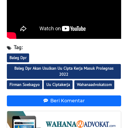
RIAU
WN
SERAMBI
WN
JAMBI
Tag:
Baleg Dpr
WN
SULTRA
Baleg Dpr Akan Usulkan Uu Cipta Kerja Masuk Prolegnas
2022
WN
Firman Soebagyo
Uu Ciptakerja
Wahanaadvokatcom
NTB
WN
Beri Komentar
SULTENG
WN
SULBAR