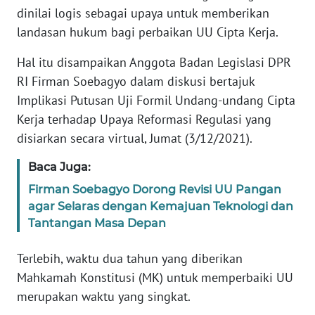
dinilai logis sebagai upaya untuk memberikan
Informasi
landasan hukum bagi perbaikan UU Cipta Kerja.
INDEKS
Hal itu disampaikan Anggota Badan Legislasi DPR
BERITA
RI Firman Soebagyo dalam diskusi bertajuk
Implikasi Putusan Uji Formil Undang-undang Cipta
KONTAK
Kerja terhadap Upaya Reformasi Regulasi yang
KAMI
disiarkan secara virtual, Jumat (3/12/2021).
INFO
Baca Juga:
IKLAN
Firman Soebagyo Dorong Revisi UU Pangan
agar Selaras dengan Kemajuan Teknologi dan
TENTANG
KAMI
Tantangan Masa Depan
Terlebih, waktu dua tahun yang diberikan
PEDOMAN
MEDIA
Mahkamah Konstitusi (MK) untuk memperbaiki UU
SIBER
merupakan waktu yang singkat.