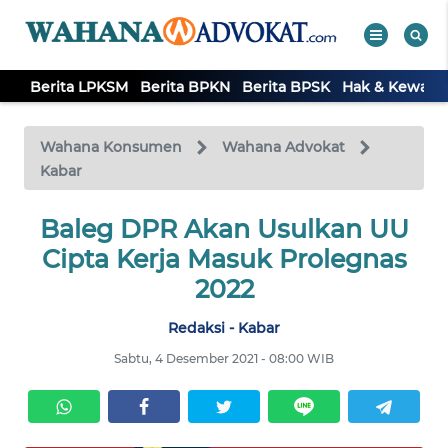
Berita LPKSM
Berita BPKN
Berita BPSK
Hak & Kewaji
WAHANA
Tutup
TV
Wahana Konsumen
Wahana Advokat
Kabar
BERITA
LPKSM
Baleg DPR Akan Usulkan UU
Cipta Kerja Masuk Prolegnas
BERITA
2022
BPKN
Redaksi - Kabar
BERITA
Sabtu, 4 Desember 2021 - 08:00 WIB
BPSK
HAK &