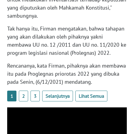
yang diputuskan oleh Mahkamah Konstitusi,"
WN
sambungnya.
BANTEN
Tak hanya itu, Firman mengatakan, bahwa tahapan
WN
yang akan dilakukan oleh pihaknya yakni
NTT
membawa UU no. 12 /2011 dan UU no. 11/2020 ke
program legislasi nasional (Prolegnas) 2022.
WN
KEPRI
Rencananya, kata Firman, pihaknya akan membawa
itu pada Proglegnas priorotas 2022 yang dibuka
WN
pada Senin, (6/12/2021) mendatang.
PAPUA
1
2
3
Selanjutnya
Lihat Semua
WN
PAPUA
BARAT
WN