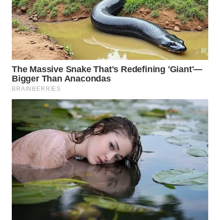
BEKASI
WN
BOGOR
WN
DEPOK
WN
TAPANULI
UTARA
WN
SAMOSIR
WN
PADANG
LAWAS