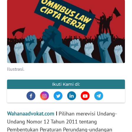
KEWAJIBAN
KONSUMEN
WAHANA
ADVOKAT
OPINI
KONSUMEN
Ilustrasi.
NET
Ikuti Kami di:
FORWAMKI
PERAPKI
Wahanaadvokat.com
I
Pilihan merevisi Undang-
Undang Nomor 12 Tahun 2011 tentang
WALINKI
Pembentukan Peraturan Perundang-undangan