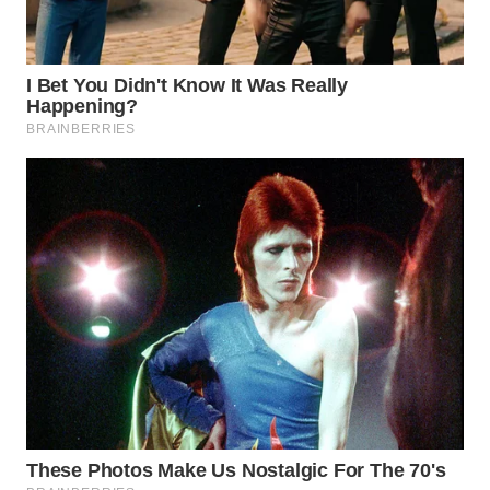
WN
NATUNA
WN
BINTAN
WN
MANDALIKA
WN
LIKUPANG
WN
LABUANBAJO
WN
BORNEO