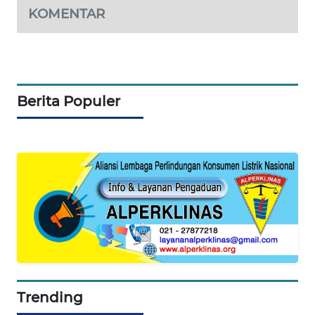
KOMENTAR
PORTAL
KONSUMEN
FORWAMKI
Berita Populer
ALPERKLINAS
FORJASIDA
TAMBANG
NEWS
SITUNGIR
NEWS
Trending
SIDIKALANG
NEWS