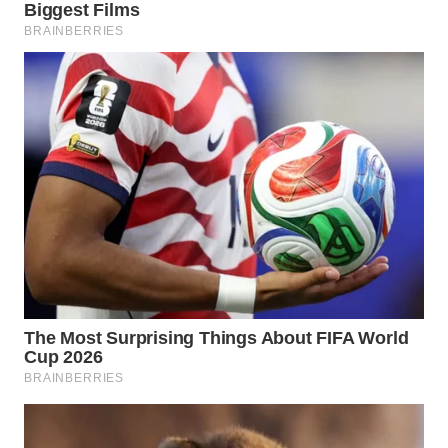
WN
INDRAMAYU
WN
KUNINGAN
WN
MAJALENGKA
WN
SUBANG
WN
SUKABUMI
WN
PURWAKARTA