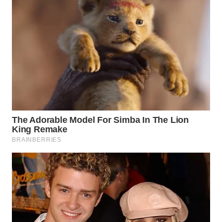
WN
PRIANGAN
TIMUR
WN
SEMARANG
WN
SOLO
WN
BOROBUDUR
WN
MADURA
WN
SURABAYA