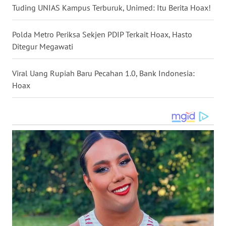
Tuding UNIAS Kampus Terburuk, Unimed: Itu Berita Hoax!
WN
NUSANTARA
Polda Metro Periksa Sekjen PDIP Terkait Hoax, Hasto
Ditegur Megawati
WN
JOGJA
Viral Uang Rupiah Baru Pecahan 1.0, Bank Indonesia:
WN
Hoax
JATIM
WN
BALI
WN
KALBAR
WN
KALTENG