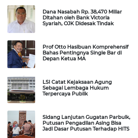
WAHANA
SPORT
Dana Nasabah Rp. 38,470 Miliar
Ditahan oleh Bank Victoria
Syariah, OJK Didesak Tindak
WAHANA
UMKM
Prof Otto Hasibuan Komprehensif
WAHANA
Bahas Pentingnya Single Bar di
SELEB
Depan Ketua MA
WAHANA
PERSONA
LSI Catat Kejaksaan Agung
Sebagai Lembaga Hukum
Terpercaya Publik
WAHANA
OTOMOTIF
Sidang Lanjutan Gugatan Parbulk,
WAHANA
Putusan Pengadilan Asing Bisa
HEALTH
Jadi Dasar Putusan Terhadap HITS