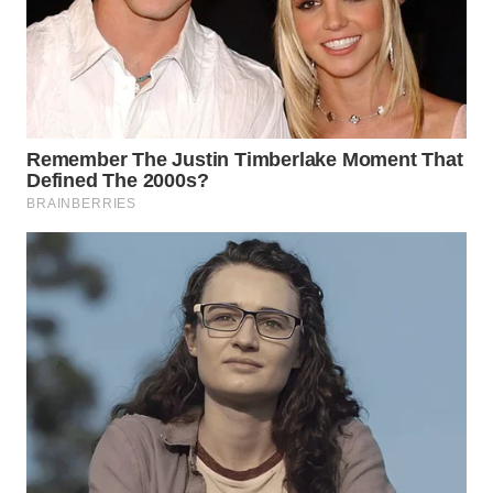
WN
NATUNA
WN
BINTAN
WN
MANDALIKA
WN
LIKUPANG
WN
LABUANBAJO
WN
BORNEO