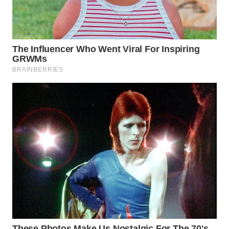
WN
KALTARA
WN
KALSEL
WN
KALTIM
WN
SULSEL
WN
GORONTALO
WN
SULUT