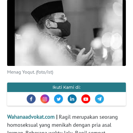
KONSUMEN
WAHANA
ADVOKAT
OPINI
KONSUMEN
NET
Menag Yoqut. (foto/ist)
FORWAMKI
Ikuti Kami di:
PERAPKI
Wahanaadvokat.com
|
Ragil merupakan seorang
WALINKI
homoseksual yang menikah dengan pria asal
Jerman. Beberapa waktu lalu, Ragil sempat
Informasi