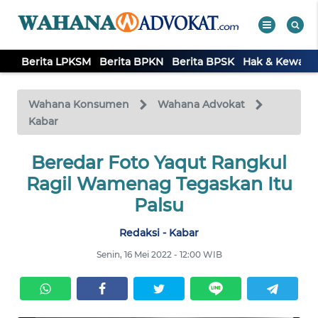
Berita LPKSM
Berita BPKN
Berita BPSK
Hak & Kewaji
WAHANA
Tutup
TV
Wahana Konsumen
Wahana Advokat
BERITA
Kabar
LPKSM
Beredar Foto Yaqut Rangkul
BERITA
Ragil Wamenag Tegaskan Itu
BPKN
Palsu
Redaksi - Kabar
BERITA
BPSK
Senin, 16 Mei 2022 - 12:00 WIB
HAK &
KEWAJIBAN