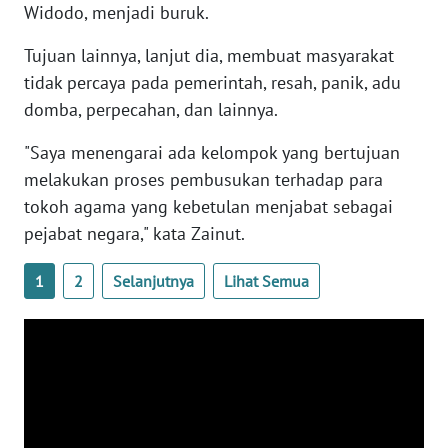
WN
Widodo, menjadi buruk.
BANTEN
Tujuan lainnya, lanjut dia, membuat masyarakat
tidak percaya pada pemerintah, resah, panik, adu
WN
NTT
domba, perpecahan, dan lainnya.
"Saya menengarai ada kelompok yang bertujuan
WN
melakukan proses pembusukan terhadap para
KEPRI
tokoh agama yang kebetulan menjabat sebagai
WN
pejabat negara," kata Zainut.
PAPUA
1
2
Selanjutnya
Lihat Semua
WN
PAPUA
BARAT
WN
RIAU