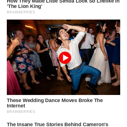
SUMEDANG
WN
CIANJUR
WN
KEPULAUAN
SERIBU
WN
TANGERANG
WN
BINJAI
WN
CIREBON