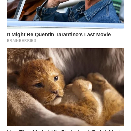
WN
BOGOR
WN
DEPOK
WN
TAPANULI
UTARA
WN
SAMOSIR
WN
PADANG
LAWAS
WN