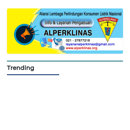
MAWAKA
ID
MARTABAT
NET
PLN
WATCH
Trending
MKLI
LPKKI
LKKI
KOPEKLIN