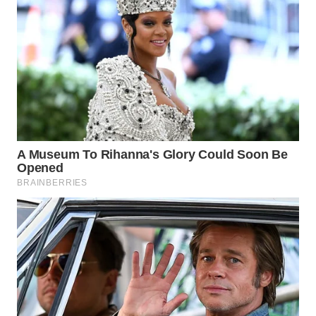
TAPANULI
TENGAH
WN DELI
SERDANG
WN
TEBING
TINGGI
WN
PAKPAK
WN
KARAWANG
WN
BEKASI