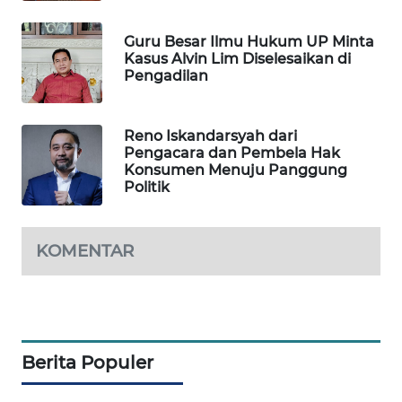
WAHANA
DESA
Guru Besar Ilmu Hukum UP Minta
WISATA
Kasus Alvin Lim Diselesaikan di
Pengadilan
LAPAK
WAHANA
Reno Iskandarsyah dari
Pengacara dan Pembela Hak
Wahana
Konsumen Menuju Panggung
Network
Politik
KONSUMEN
LISTRIK
KOMENTAR
MASYARAKAT
KELISTRIKAN
WALINKI
Berita Populer
ID