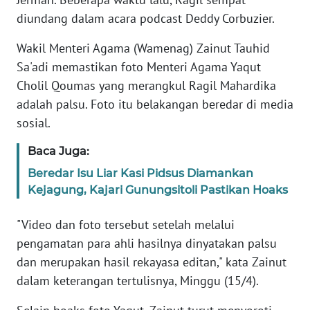
diundang dalam acara podcast Deddy Corbuzier.
INDEKS
BERITA
Wakil Menteri Agama (Wamenag) Zainut Tauhid
Sa'adi memastikan foto Menteri Agama Yaqut
KONTAK
Cholil Qoumas yang merangkul Ragil Mahardika
KAMI
adalah palsu. Foto itu belakangan beredar di media
sosial.
INFO
IKLAN
Baca Juga:
Beredar Isu Liar Kasi Pidsus Diamankan
TENTANG
Kejagung, Kajari Gunungsitoli Pastikan Hoaks
KAMI
"Video dan foto tersebut setelah melalui
PEDOMAN
pengamatan para ahli hasilnya dinyatakan palsu
MEDIA
dan merupakan hasil rekayasa editan," kata Zainut
SIBER
dalam keterangan tertulisnya, Minggu (15/4).
REDAKSI