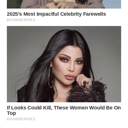
Wahana
Media
Group
WAHANA
NEWS
WAHANA
TANI
WAHANA
ADVOKAT
WAHANA
INFRASTRUKTUR
WAHANA
KONSUMEN