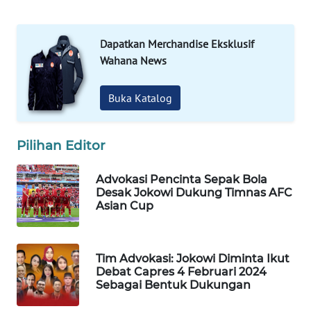
WAHANA
LISTRIK
Dapatkan Merchandise Eksklusif
Wahana News
WAHANA
TRAVEL
Buka Katalog
WAHANA
TV
Pilihan Editor
WAHANANEWS
Advokasi Pencinta Sepak Bola
ID
Desak Jokowi Dukung Timnas AFC
Asian Cup
WAHANANEWS
CO ID
Tim Advokasi: Jokowi Diminta Ikut
WAHANANEWS
Debat Capres 4 Februari 2024
Sebagai Bentuk Dukungan
NET