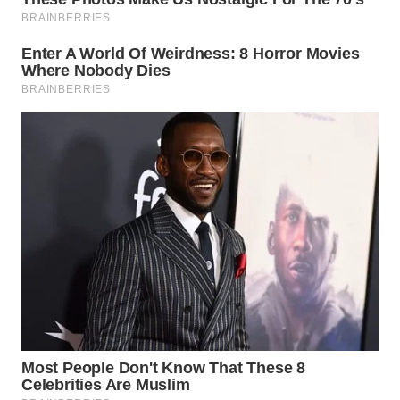
WN
MALUKU
WN
MALUT
WN
DAIRI
WN
DANAU
TOBA
WN
NIAS
WN
LANGKAT