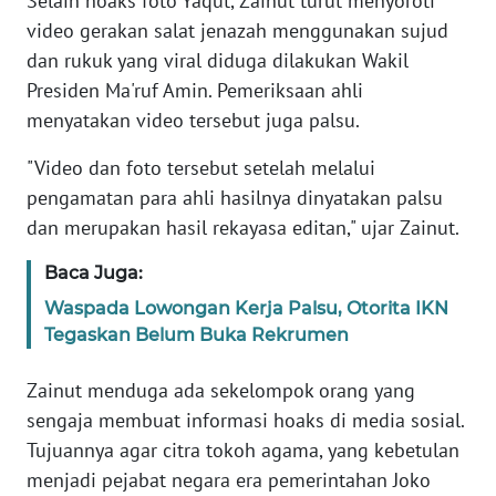
Selain hoaks foto Yaqut, Zainut turut menyoroti
video gerakan salat jenazah menggunakan sujud
KARIR
dan rukuk yang viral diduga dilakukan Wakil
Presiden Ma'ruf Amin. Pemeriksaan ahli
DISCLAIMER
menyatakan video tersebut juga palsu.
Wahana
"Video dan foto tersebut setelah melalui
News
pengamatan para ahli hasilnya dinyatakan palsu
Regional
dan merupakan hasil rekayasa editan," ujar Zainut.
WN
Baca Juga:
SUMUT
Waspada Lowongan Kerja Palsu, Otorita IKN
Tegaskan Belum Buka Rekrumen
WN
JAKARTA
Zainut menduga ada sekelompok orang yang
sengaja membuat informasi hoaks di media sosial.
WN
JABAR
Tujuannya agar citra tokoh agama, yang kebetulan
menjadi pejabat negara era pemerintahan Joko