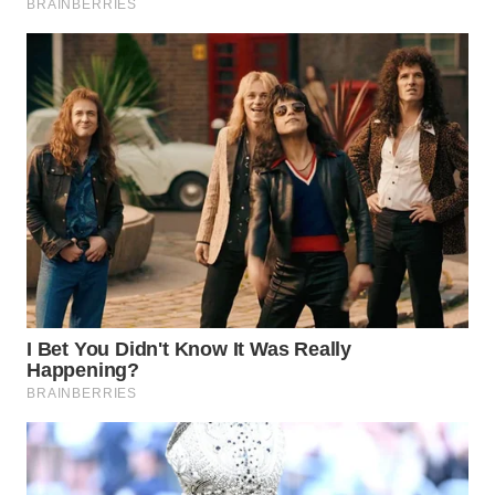
WN
TAPANULI
SELATAN
WN
TANJUNG
LESUNG
WN
KARO
WN
SIMALUNGUN
WN
LABUHANBATU
WN