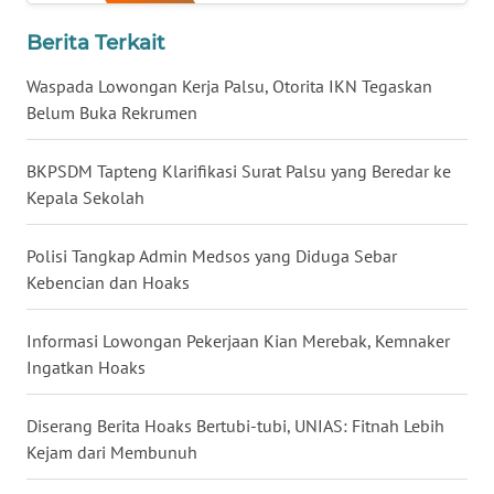
WN
Berita Terkait
BABEL
Waspada Lowongan Kerja Palsu, Otorita IKN Tegaskan
WN
Belum Buka Rekrumen
SUMBAR
BKPSDM Tapteng Klarifikasi Surat Palsu yang Beredar ke
WN
Kepala Sekolah
SUMSEL
Polisi Tangkap Admin Medsos yang Diduga Sebar
WN
Kebencian dan Hoaks
BENGKULU
Informasi Lowongan Pekerjaan Kian Merebak, Kemnaker
WN
Ingatkan Hoaks
LAMPUNG
Diserang Berita Hoaks Bertubi-tubi, UNIAS: Fitnah Lebih
WN
Kejam dari Membunuh
JATENG