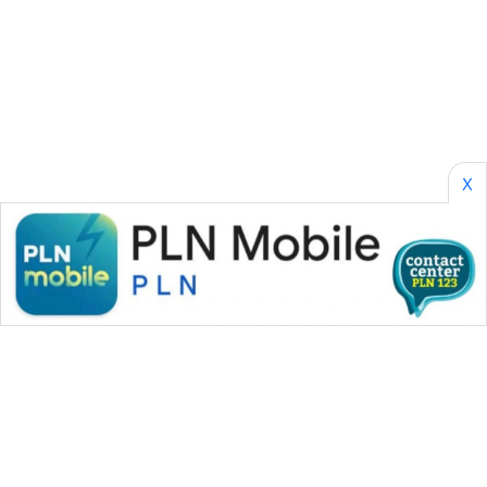
SONYA
ASA
NEWS
X