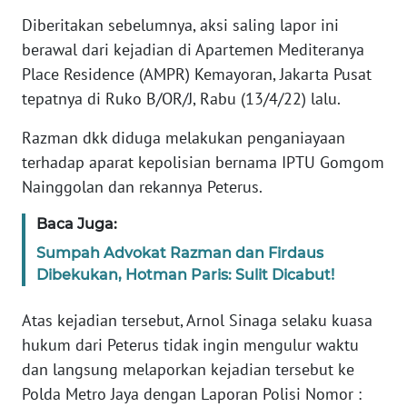
REDAKSI
Diberitakan sebelumnya, aksi saling lapor ini
berawal dari kejadian di Apartemen Mediteranya
KARIR
Place Residence (AMPR) Kemayoran, Jakarta Pusat
tepatnya di Ruko B/OR/J, Rabu (13/4/22) lalu.
DISCLAIMER
Razman dkk diduga melakukan penganiayaan
Wahana
terhadap aparat kepolisian bernama IPTU Gomgom
News
Nainggolan dan rekannya Peterus.
Regional
Baca Juga:
WN
Sumpah Advokat Razman dan Firdaus
SUMUT
Dibekukan, Hotman Paris: Sulit Dicabut!
WN
Atas kejadian tersebut, Arnol Sinaga selaku kuasa
JAKARTA
hukum dari Peterus tidak ingin mengulur waktu
dan langsung melaporkan kejadian tersebut ke
WN
Polda Metro Jaya dengan Laporan Polisi Nomor :
JABAR