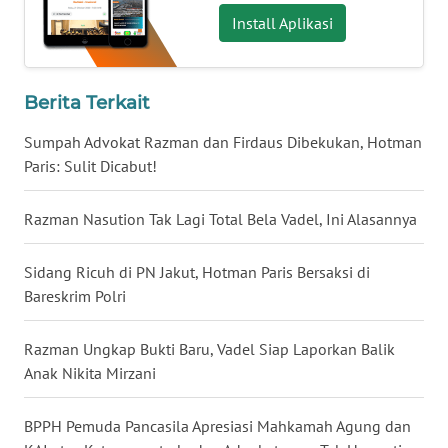
Install Aplikasi
WN
BABEL
Berita Terkait
WN
Sumpah Advokat Razman dan Firdaus Dibekukan, Hotman
SUMBAR
Paris: Sulit Dicabut!
WN
Razman Nasution Tak Lagi Total Bela Vadel, Ini Alasannya
SUMSEL
Sidang Ricuh di PN Jakut, Hotman Paris Bersaksi di
WN
BENGKULU
Bareskrim Polri
WN
Razman Ungkap Bukti Baru, Vadel Siap Laporkan Balik
LAMPUNG
Anak Nikita Mirzani
WN
BPPH Pemuda Pancasila Apresiasi Mahkamah Agung dan
JATENG