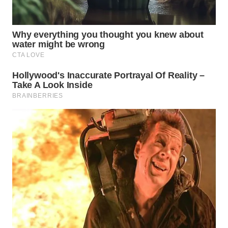
WN
MALUKU
WN
MALUT
WN
DAIRI
WN
DANAU
TOBA
WN
NIAS
WN