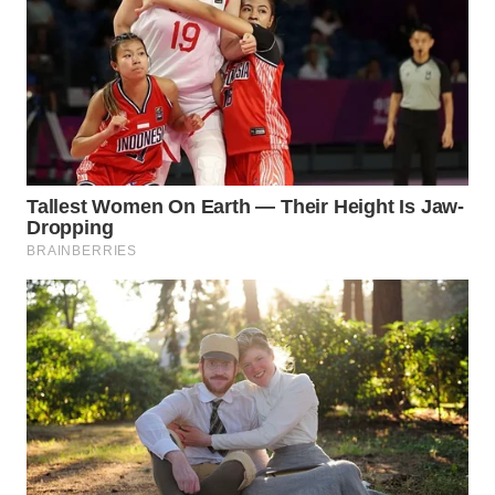
BEKASI
WN
BOGOR
WN
DEPOK
WN
TAPANULI
UTARA
WN
SAMOSIR
WN
PADANG
LAWAS