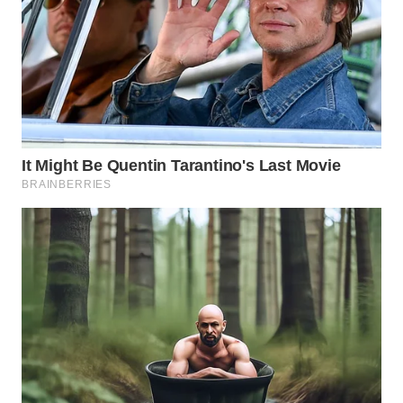
WN
KALTARA
WN
KALSEL
WN
KALTIM
WN
SULSEL
WN
GORONTALO
WN
SULUT