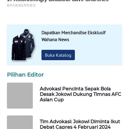
WAHANA
LISTRIK
Dapatkan Merchandise Eksklusif
WAHANA
Wahana News
TRAVEL
Buka Katalog
WAHANA
TV
Pilihan Editor
WAHANANEWS
ID
Advokasi Pencinta Sepak Bola
Desak Jokowi Dukung Timnas AFC
Asian Cup
WAHANANEWS
CO ID
WAHANANEWS
Tim Advokasi: Jokowi Diminta Ikut
Debat Capres 4 Februari 2024
NET