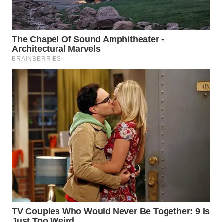
WN
INDRAMAYU
WN
KUNINGAN
WN
MAJALENGKA
WN
SUBANG
WN
SUKABUMI
WN
PURWAKARTA