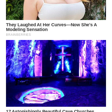
Wahana
Media
Group
WAHANA
NEWS
WAHANA
TANI
WAHANA
ADVOKAT
WAHANA
INFRASTRUKTUR
WAHANA
KONSUMEN