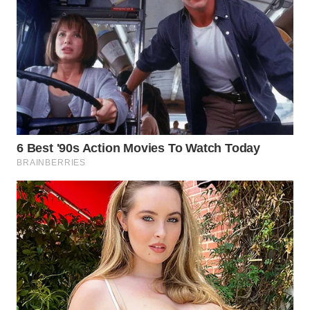
WN
NATUNA
WN
BINTAN
WN
MANDALIKA
WN
LIKUPANG
WN
LABUANBAJO
WN
BORNEO