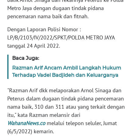
Metro Jaya dengan dugaan tindak pidana
Informasi
pencemaran nama baik dan fitnah.
INDEKS
BERITA
Dengan Laporan Polisi Nomor :
LP/B/2103/IV/2022/SPKT/POLDA METRO JAYA
KONTAK
tanggal 24 April 2022.
KAMI
Baca Juga:
INFO
Razman Arif Ancam Ambil Langkah Hukum
IKLAN
Terhadap Vadel Badjideh dan Keluarganya
TENTANG
"Razman Arif dkk melaporakan Arnol Sinaga dan
KAMI
Peterus dalam dugaan tindak pidana pencemaran
nama baik, 310 dan 311 atau yang terkait dengan
PEDOMAN
itu," kata Razman melansir dari
MEDIA
WahanaNews.co
melalui telepon seluler, Jumat
SIBER
(6/5/2022) kemarin.