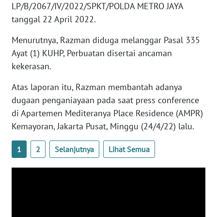
LP/B/2067/IV/2022/SPKT/POLDA METRO JAYA
tanggal 22 April 2022.
WN
BANTEN
Menurutnya, Razman diduga melanggar Pasal 335
Ayat (1) KUHP, Perbuatan disertai ancaman
WN
NTT
kekerasan.
Atas laporan itu, Razman membantah adanya
WN
dugaan penganiayaan pada saat press conference
KEPRI
di Apartemen Mediteranya Place Residence (AMPR)
Kemayoran, Jakarta Pusat, Minggu (24/4/22) lalu.
WN
PAPUA
1
2
Selanjutnya
Lihat Semua
WN
PAPUA
BARAT
WN