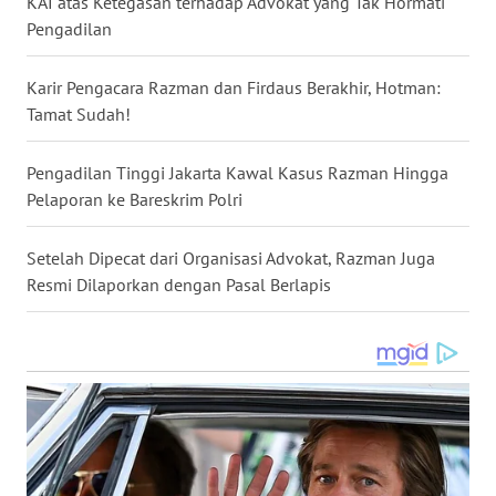
KAI atas Ketegasan terhadap Advokat yang Tak Hormati
Pengadilan
WN
NUSANTARA
Karir Pengacara Razman dan Firdaus Berakhir, Hotman:
Tamat Sudah!
WN
JOGJA
Pengadilan Tinggi Jakarta Kawal Kasus Razman Hingga
Pelaporan ke Bareskrim Polri
WN
JATIM
Setelah Dipecat dari Organisasi Advokat, Razman Juga
Resmi Dilaporkan dengan Pasal Berlapis
WN
BALI
WN
KALBAR
WN
KALTENG