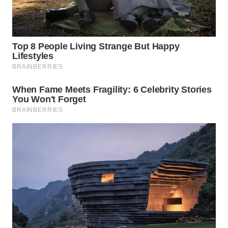
WN
SUMEDANG
WN
CIANJUR
WN
KEPULAUAN
SERIBU
WN
TANGERANG
WN
BINJAI
WN
CIREBON