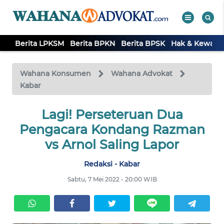
Berita LPKSM
Berita BPKN
Berita BPSK
Hak & Kewaji
WAHANA
Tutup
TV
Wahana Konsumen
Wahana Advokat
Kabar
BERITA
LPKSM
Lagi! Perseteruan Dua
Pengacara Kondang Razman
BERITA
vs Arnol Saling Lapor
BPKN
Redaksi - Kabar
BERITA
Sabtu, 7 Mei 2022 - 20:00 WIB
BPSK
HAK &