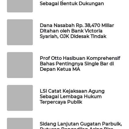
Sebagai Bentuk Dukungan
WAHANA
SPORT
Dana Nasabah Rp. 38,470 Miliar
Ditahan oleh Bank Victoria
WAHANA
Syariah, OJK Didesak Tindak
UMKM
WAHANA
Prof Otto Hasibuan Komprehensif
SELEB
Bahas Pentingnya Single Bar di
Depan Ketua MA
WAHANA
PERSONA
LSI Catat Kejaksaan Agung
Sebagai Lembaga Hukum
WAHANA
Terpercaya Publik
OTOMOTIF
WAHANA
Sidang Lanjutan Gugatan Parbulk,
HEALTH