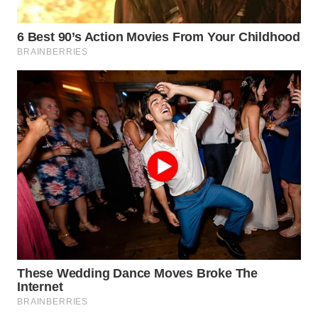
LANGKAT
WN
TAPANULI
SELATAN
WN
TANJUNG
LESUNG
WN
KARO
WN
SIMALUNGUN
WN
LABUHANBATU