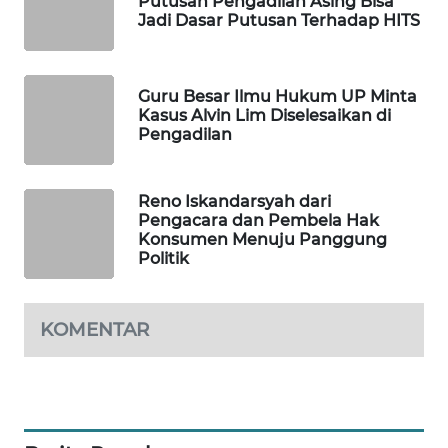
Putusan Pengadilan Asing Bisa
Jadi Dasar Putusan Terhadap HITS
WAHANA
DESA
WISATA
Guru Besar Ilmu Hukum UP Minta
Kasus Alvin Lim Diselesaikan di
Pengadilan
LAPAK
WAHANA
Reno Iskandarsyah dari
Wahana
Pengacara dan Pembela Hak
Network
Konsumen Menuju Panggung
Politik
KONSUMEN
LISTRIK
KOMENTAR
MASYARAKAT
KELISTRIKAN
WALINKI