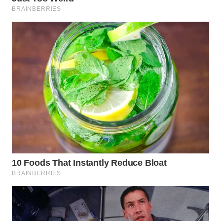
WN
PRIANGAN
TIMUR
WN
SEMARANG
WN
SOLO
WN
BOROBUDUR
WN
MADURA
WN
SURABAYA