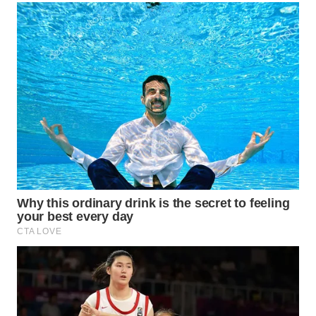
WN
TAPANULI
TENGAH
WN DELI
SERDANG
WN
TEBING
TINGGI
WN
PAKPAK
WN
KARAWANG
WN