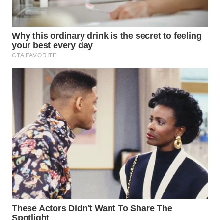
WN
PRIANGAN
TIMUR
WN
SEMARANG
WN
SOLO
WN
BOROBUDUR
WN
MADURA
WN
SURABAYA