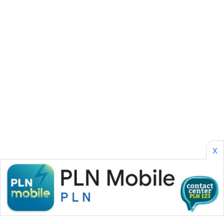
SONYA
ASA
NEWS
X