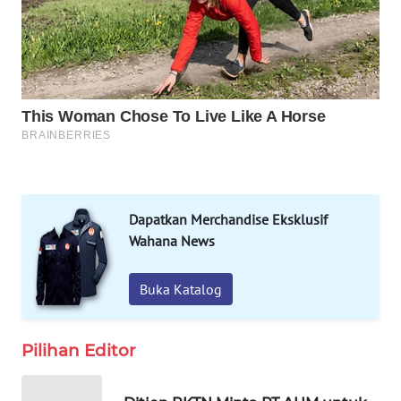
WAHANA
LISTRIK
WAHANA
TRAVEL
WAHANA
TV
Dapatkan Merchandise Eksklusif
WAHANANEWS
Wahana News
ID
Buka Katalog
WAHANANEWS
CO ID
Pilihan Editor
WAHANANEWS
NET