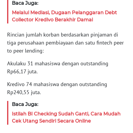
REDAKSI
Baca Juga:
Melalui Mediasi, Dugaan Pelanggaran Debt
KARIR
Collector Kredivo Berakhir Damai
DISCLAIMER
Rincian jumlah korban berdasarkan pinjaman di
tiga perusahaan pembiayaan dan satu fintech peer
Wahana
to peer lending:
News
Regional
Akulaku 31 mahasiswa dengan outstanding
Rp66,17 juta.
WN
SUMUT
Kredivo 74 mahasiswa dengan outstanding
Rp240,55 juta.
WN
JAKARTA
Baca Juga:
Istilah BI Checking Sudah Ganti, Cara Mudah
WN
Cek Utang Sendiri Secara Online
JABAR