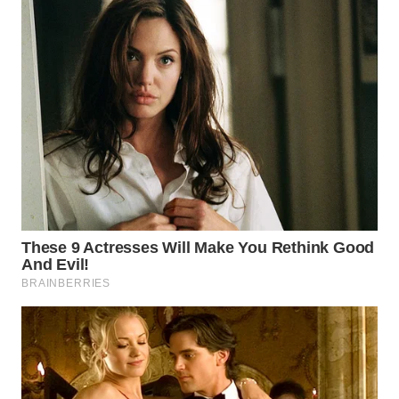
WN
KALTARA
WN
KALSEL
WN
KALTIM
WN
SULSEL
WN
GORONTALO
WN
SULUT