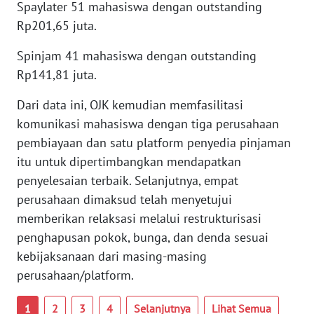
Spaylater 51 mahasiswa dengan outstanding
WN
Rp201,65 juta.
BANTEN
Spinjam 41 mahasiswa dengan outstanding
WN
Rp141,81 juta.
NTT
Dari data ini, OJK kemudian memfasilitasi
komunikasi mahasiswa dengan tiga perusahaan
WN
KEPRI
pembiayaan dan satu platform penyedia pinjaman
itu untuk dipertimbangkan mendapatkan
WN
penyelesaian terbaik. Selanjutnya, empat
PAPUA
perusahaan dimaksud telah menyetujui
memberikan relaksasi melalui restrukturisasi
WN
penghapusan pokok, bunga, dan denda sesuai
PAPUA
kebijaksanaan dari masing-masing
BARAT
perusahaan/platform.
WN
1
2
3
4
Selanjutnya
Lihat Semua
RIAU