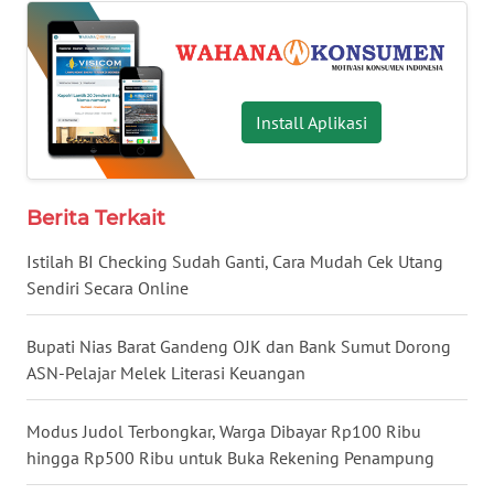
WN
BABEL
Install Aplikasi
WN
SUMBAR
WN
Berita Terkait
SUMSEL
Istilah BI Checking Sudah Ganti, Cara Mudah Cek Utang
Sendiri Secara Online
WN
BENGKULU
Bupati Nias Barat Gandeng OJK dan Bank Sumut Dorong
ASN-Pelajar Melek Literasi Keuangan
WN
LAMPUNG
Modus Judol Terbongkar, Warga Dibayar Rp100 Ribu
WN
hingga Rp500 Ribu untuk Buka Rekening Penampung
JATENG