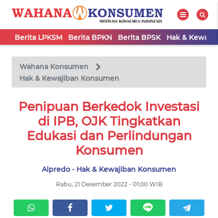
Berita LPKSM
Berita BPKN
Berita BPSK
Hak & Kewaji
WAHANA
Tutup
TV
Wahana Konsumen
Hak & Kewajiban Konsumen
BERITA
LPKSM
Penipuan Berkedok Investasi
di IPB, OJK Tingkatkan
BERITA
Edukasi dan Perlindungan
BPKN
Konsumen
Alpredo - Hak & Kewajiban Konsumen
BERITA
BPSK
Rabu, 21 Desember 2022 - 01:00 WIB
HAK &