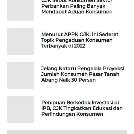
OJK Sebut Konsumen Sektor
Perbankan Paling Banyak
WAHANA
Mendapat Aduan Konsumen
DESA
WISATA
Menurut APPK OJK, Ini Sederet
LAPAK
Topik Pengaduan Konsumen
WAHANA
Terbanyak di 2022
Wahana
Network
Jelang Nataru Pengelola Proyeksi
Jumlah Konsumen Pasar Tanah
Abang Naik 30 Persen
KONSUMEN
LISTRIK
Penipuan Berkedok Investasi di
MASYARAKAT
IPB, OJK Tingkatkan Edukasi dan
KELISTRIKAN
Perlindungan Konsumen
WALINKI
ID