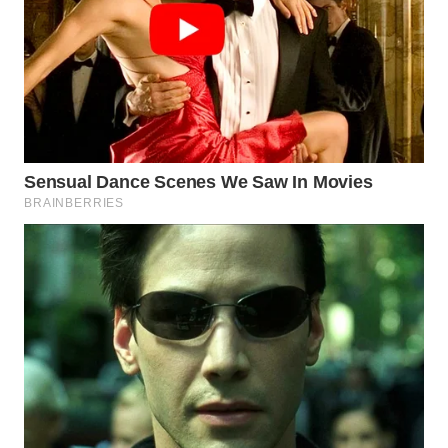
WN
MALUKU
WN
MALUT
WN
DAIRI
WN
DANAU
TOBA
WN
NIAS
WN
LANGKAT