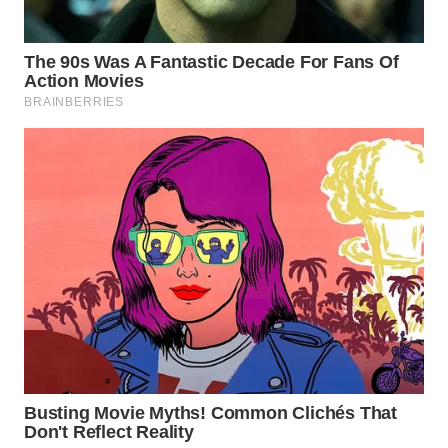
WN
TAPANULI
SELATAN
WN
TANJUNG
LESUNG
WN
KARO
WN
SIMALUNGUN
WN
LABUHANBATU