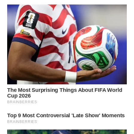
WN
BOGOR
WN
DEPOK
WN
TAPANULI
UTARA
WN
SAMOSIR
WN
PADANG
LAWAS