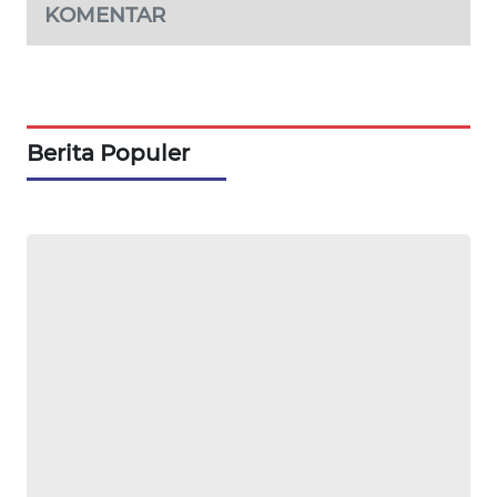
KOMENTAR
MAWAKA
ID
MARTABAT
Berita Populer
NET
PLN
WATCH
MKLI
LPKKI
LKKI
KOPEKLIN