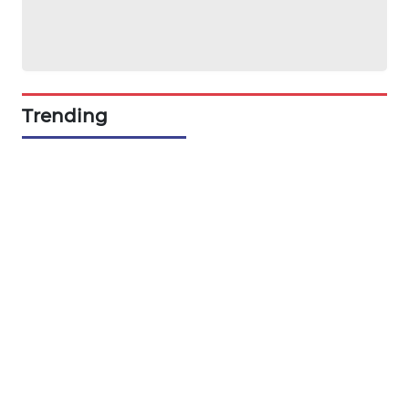
PORTAL
KONSUMEN
FORWAMKI
Trending
ALPERKLINAS
FORJASIDA
TAMBANG
NEWS
SITUNGIR
NEWS
SIDIKALANG
NEWS