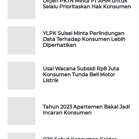
Ditjen PKTN Minta PT AHM untuk
Selalu Prioritaskan Hak Konsumen
WAHANA
SPORT
YLPK Sulsel Minta Perlindungan
WAHANA
Data Terhadap Konsumen Lebih
UMKM
Diperhatikan
WAHANA
SELEB
Usai Wacana Subsidi Rp8 Juta
Konsumen Tunda Beli Motor
Listrik
WAHANA
PERSONA
WAHANA
Tahun 2023 Apartemen Bakal Jadi
OTOMOTIF
Incaran Konsumen
WAHANA
HEALTH