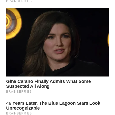
WN
TAPANULI
TENGAH
WN DELI
SERDANG
WN
TEBING
TINGGI
WN
PAKPAK
WN
KARAWANG
WN
BEKASI