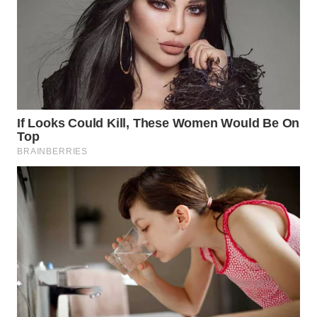
WN
INDRAMAYU
WN
KUNINGAN
WN
MAJALENGKA
WN
SUBANG
WN
SUKABUMI
WN
PURWAKARTA