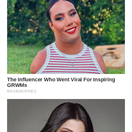
WN
SUMEDANG
WN
CIANJUR
WN
KEPULAUAN
SERIBU
WN
TANGERANG
WN
BINJAI
WN
CIREBON