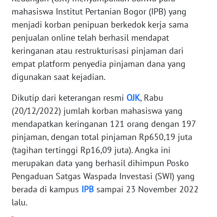
Informasi
mahasiswa Institut Pertanian Bogor (IPB) yang
menjadi korban penipuan berkedok kerja sama
INDEKS
penjualan online telah berhasil mendapat
BERITA
keringanan atau restrukturisasi pinjaman dari
empat platform penyedia pinjaman dana yang
KONTAK
digunakan saat kejadian.
KAMI
Dikutip dari keterangan resmi
OJK
, Rabu
INFO
(20/12/2022) jumlah korban mahasiswa yang
IKLAN
mendapatkan keringanan 121 orang dengan 197
pinjaman, dengan total pinjaman Rp650,19 juta
TENTANG
KAMI
(tagihan tertinggi Rp16,09 juta). Angka ini
merupakan data yang berhasil dihimpun Posko
PEDOMAN
Pengaduan Satgas Waspada Investasi (SWI) yang
MEDIA
berada di kampus
IPB
sampai 23 November 2022
SIBER
lalu.