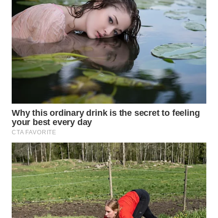
Wahana
Media
Group
WAHANA
NEWS
WAHANA
TANI
WAHANA
ADVOKAT
WAHANA
INFRASTRUKTUR
WAHANA
KONSUMEN