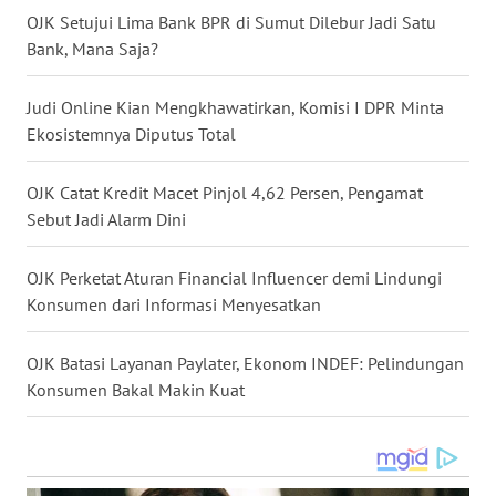
OJK Setujui Lima Bank BPR di Sumut Dilebur Jadi Satu
WN
Bank, Mana Saja?
NUSANTARA
Judi Online Kian Mengkhawatirkan, Komisi I DPR Minta
WN
Ekosistemnya Diputus Total
JOGJA
OJK Catat Kredit Macet Pinjol 4,62 Persen, Pengamat
WN
Sebut Jadi Alarm Dini
JATIM
OJK Perketat Aturan Financial Influencer demi Lindungi
WN
Konsumen dari Informasi Menyesatkan
BALI
OJK Batasi Layanan Paylater, Ekonom INDEF: Pelindungan
WN
Konsumen Bakal Makin Kuat
KALBAR
WN
KALTENG