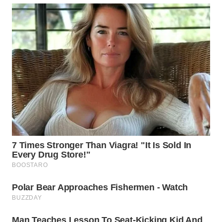
WN
TAPANULI
SELATAN
WN
TANJUNG
LESUNG
WN
KARO
WN
SIMALUNGUN
WN
LABUHANBATU
WN