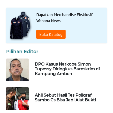
Wahana
Media
Group
Dapatkan Merchandise Eksklusif
Wahana News
WAHANA
NEWS
Buka Katalog
WAHANA
TANI
Pilihan Editor
WAHANA
DPO Kasus Narkoba Simon
ADVOKAT
Tupessy Diringkus Bareskrim di
Kampung Ambon
WAHANA
INFRASTRUKTUR
Ahli Sebut Hasil Tes Poligraf
WAHANA
Sambo Cs Bisa Jadi Alat Bukti
KONSUMEN