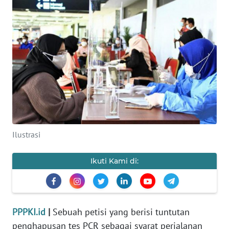
KONSUMEN
WAHANA
ADVOKAT
OPINI
KONSUMEN
NET
Ilustrasi
FORWAMKI
Ikuti Kami di:
PERAPKI
WALINKI
PPPKI.id
|
Sebuah petisi yang berisi tuntutan
penghapusan tes PCR sebagai syarat perjalanan
Informasi