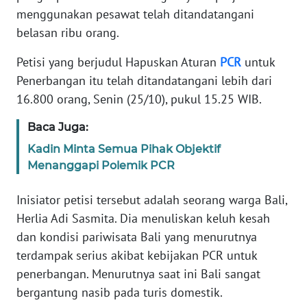
menggunakan pesawat telah ditandatangani
INDEKS
belasan ribu orang.
BERITA
Petisi yang berjudul Hapuskan Aturan
PCR
untuk
Penerbangan itu telah ditandatangani lebih dari
KONTAK
KAMI
16.800 orang, Senin (25/10), pukul 15.25 WIB.
Baca Juga:
INFO
IKLAN
Kadin Minta Semua Pihak Objektif
Menanggapi Polemik PCR
TENTANG
KAMI
Inisiator petisi tersebut adalah seorang warga Bali,
Herlia Adi Sasmita. Dia menuliskan keluh kesah
PEDOMAN
dan kondisi pariwisata Bali yang menurutnya
MEDIA
terdampak serius akibat kebijakan PCR untuk
SIBER
penerbangan. Menurutnya saat ini Bali sangat
bergantung nasib pada turis domestik.
REDAKSI