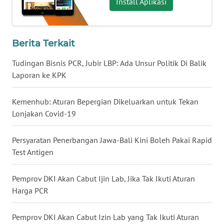
Install Aplikasi
WN
BABEL
Berita Terkait
WN
SUMBAR
Tudingan Bisnis PCR, Jubir LBP: Ada Unsur Politik Di Balik
Laporan ke KPK
WN
SUMSEL
Kemenhub: Aturan Bepergian Dikeluarkan untuk Tekan
Lonjakan Covid-19
WN
BENGKULU
Persyaratan Penerbangan Jawa-Bali Kini Boleh Pakai Rapid
Test Antigen
WN
LAMPUNG
Pemprov DKI Akan Cabut Ijin Lab, Jika Tak Ikuti Aturan
Harga PCR
WN
JATENG
Pemprov DKI Akan Cabut Izin Lab yang Tak Ikuti Aturan