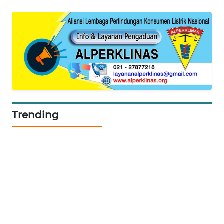
WAHANA
DESA
WISATA
LAPAK
WAHANA
Wahana
Network
Trending
KONSUMEN
LISTRIK
MASYARAKAT
KELISTRIKAN
WALINKI
ID