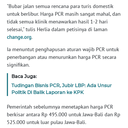
"Bubar jalan semua rencana para turis domestik
KARIR
untuk berlibur. Harga PCR masih sangat mahal, dan
tidak semua klinik menawarkan hasil 1-2 hari
DISCLAIMER
selesai," tulis Herlia dalam petisinya di laman
change.org
.
Wahana
News
Ia menuntut penghapusan aturan wajib PCR untuk
Regional
penerbangan atau menurunkan harga PCR secara
signifikan.
WN
SUMUT
Baca Juga:
Tudingan Bisnis PCR, Jubir LBP: Ada Unsur
WN
Politik Di Balik Laporan ke KPK
JAKARTA
Pemerintah sebelumnya menetapkan harga PCR
WN
berkisar antara Rp 495.000 untuk Jawa-Bali dan Rp
JABAR
525.000 untuk luar pulau Jawa-Bali.