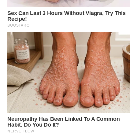
WN
MALUKU
WN
MALUT
WN
DAIRI
WN
DANAU
TOBA
WN
NIAS
WN
LANGKAT