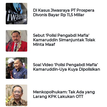
WAHANA
LISTRIK
Di Kasus Jiwasraya PT Prospera
Divonis Bayar Rp 11,5 Miliar
WAHANA
TRAVEL
Sebut 'Polisi Pengabdi Mafia'
Kamaruddin Simanjuntak Tolak
WAHANA
Minta Maaf
TV
WAHANANEWS
ID
Soal Video ‘Polisi Pengabdi Mafia’
Kamaruddin-Uya Kuya Dipolisikan
WAHANANEWS
CO ID
Menkopolhukam: Tak Ada yang
WAHANANEWS
Larang KPK Lakukan OTT
NET