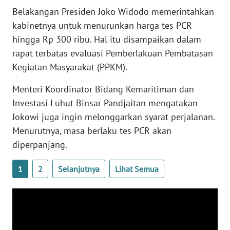
WN
Belakangan Presiden Joko Widodo memerintahkan
BANTEN
kabinetnya untuk menurunkan harga tes PCR
hingga Rp 300 ribu. Hal itu disampaikan dalam
WN
rapat terbatas evaluasi Pemberlakuan Pembatasan
NTT
Kegiatan Masyarakat (PPKM).
WN
Menteri Koordinator Bidang Kemaritiman dan
KEPRI
Investasi Luhut Binsar Pandjaitan mengatakan
Jokowi juga ingin melonggarkan syarat perjalanan.
WN
PAPUA
Menurutnya, masa berlaku tes PCR akan
diperpanjang.
WN
PAPUA
1
2
Selanjutnya
Lihat Semua
BARAT
WN
RIAU