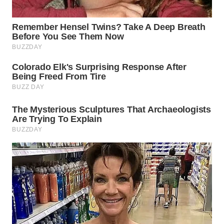
WN
INDRAMAYU
WN
KUNINGAN
WN
MAJALENGKA
WN
SUBANG
WN
SUKABUMI
WN
PURWAKARTA