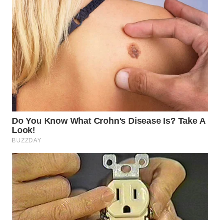
WN
BOGOR
WN
DEPOK
WN
TAPANULI
UTARA
WN
SAMOSIR
WN
PADANG
LAWAS
WN