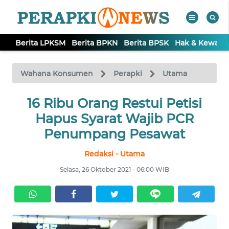
Berita LPKSM
Berita BPKN
Berita BPSK
Hak & Kewaji
WAHANA
Tutup
TV
Wahana Konsumen
Perapki
Utama
BERITA
LPKSM
16 Ribu Orang Restui Petisi
Hapus Syarat Wajib PCR
BERITA
Penumpang Pesawat
BPKN
Redaksi - Utama
BERITA
Selasa, 26 Oktober 2021 - 06:00 WIB
BPSK
HAK &
KEWAJIBAN