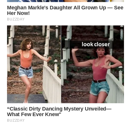
WN
NATUNA
WN
BINTAN
WN
MANDALIKA
WN
LIKUPANG
WN
LABUANBAJO
WN
BORNEO