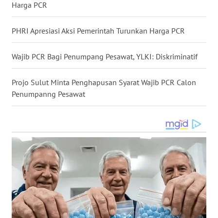
Harga PCR
WN
NUSANTARA
PHRI Apresiasi Aksi Pemerintah Turunkan Harga PCR
WN
JOGJA
Wajib PCR Bagi Penumpang Pesawat, YLKI: Diskriminatif
WN
Projo Sulut Minta Penghapusan Syarat Wajib PCR Calon
JATIM
Penumpanng Pesawat
WN
BALI
WN
KALBAR
WN
KALTENG