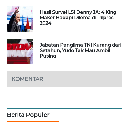
WAHANA
SPORT
Hasil Survei LSI Denny JA: 4 King
Maker Hadapi Dilema di Pilpres
2024
WAHANA
UMKM
Jabatan Panglima TNI Kurang dari
WAHANA
Setahun, Yudo Tak Mau Ambil
SELEB
Pusing
WAHANA
PERSONA
KOMENTAR
WAHANA
OTOMOTIF
WAHANA
Berita Populer
HEALTH