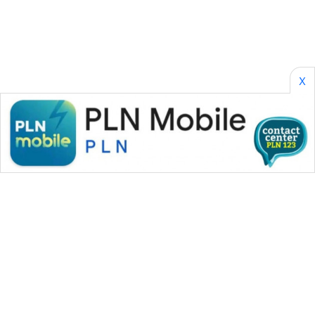
CILEUNGSI
NEWS
BERKAT
NEWS
X
BERAMPU
NEWS
ANUGERAH
NEWS
AKHLAK
ID
PERAPKI
NEWS
SONYA