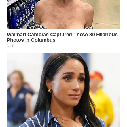
WN
PRIANGAN
TIMUR
WN
SEMARANG
WN
SOLO
WN
BOROBUDUR
WN
MADURA
WN
SURABAYA