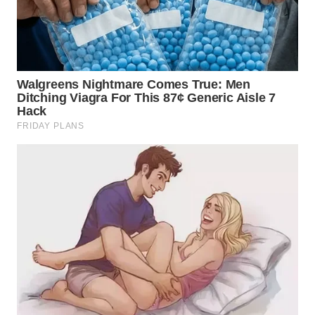
WN
KALTARA
WN
KALSEL
WN
KALTIM
WN
SULSEL
WN
GORONTALO
WN
SULUT