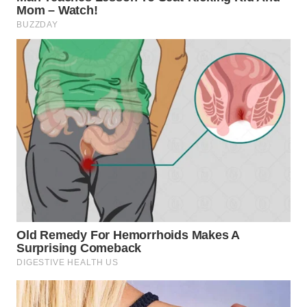
TAPANULI
TENGAH
WN DELI
SERDANG
WN
TEBING
TINGGI
WN
PAKPAK
WN
KARAWANG
WN
BEKASI