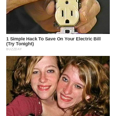
SUMEDANG
WN
CIANJUR
WN
KEPULAUAN
SERIBU
WN
TANGERANG
WN
BINJAI
WN
CIREBON