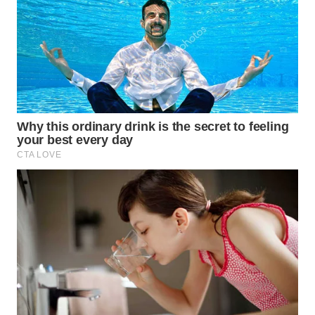
WN
INDRAMAYU
WN
KUNINGAN
WN
MAJALENGKA
WN
SUBANG
WN
SUKABUMI
WN
PURWAKARTA