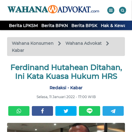
Berita LPKSM
Berita BPKN
Berita BPSK
Hak & Kewaji
WAHANA
Tutup
TV
Wahana Konsumen
Wahana Advokat
Kabar
BERITA
LPKSM
Ferdinand Hutahean Ditahan,
Ini Kata Kuasa Hukum HRS
BERITA
Redaksi - Kabar
BPKN
Selasa, 11 Januari 2022 - 17:00 WIB
BERITA
BPSK
HAK &