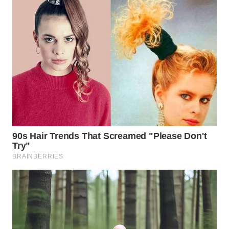
WN
KALTARA
WN
KALSEL
WN
KALTIM
WN
SULSEL
WN
GORONTALO
WN
SULUT