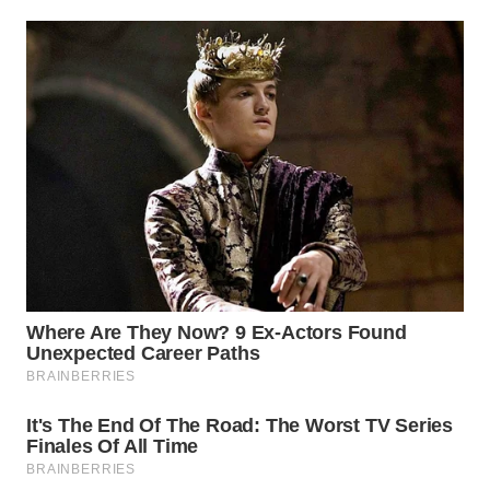
WN
TAPANULI
TENGAH
WN DELI
SERDANG
WN
TEBING
TINGGI
WN
PAKPAK
WN
KARAWANG
WN