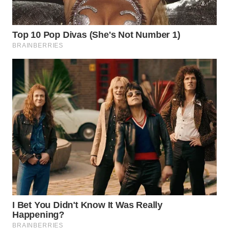
LANGKAT
WN
TAPANULI
SELATAN
WN
TANJUNG
LESUNG
WN
KARO
WN
SIMALUNGUN
WN
LABUHANBATU