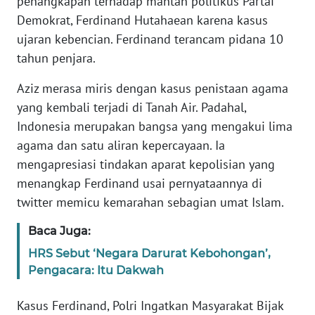
penangkapan terhadap mantan politikus Partai
Demokrat, Ferdinand Hutahaean karena kasus
Informasi
ujaran kebencian. Ferdinand terancam pidana 10
INDEKS
tahun penjara.
BERITA
Aziz merasa miris dengan kasus penistaan agama
KONTAK
yang kembali terjadi di Tanah Air. Padahal,
KAMI
Indonesia merupakan bangsa yang mengakui lima
agama dan satu aliran kepercayaan. Ia
INFO
mengapresiasi tindakan aparat kepolisian yang
IKLAN
menangkap Ferdinand usai pernyataannya di
twitter memicu kemarahan sebagian umat Islam.
TENTANG
KAMI
Baca Juga:
HRS Sebut ‘Negara Darurat Kebohongan’,
PEDOMAN
Pengacara: Itu Dakwah
MEDIA
SIBER
Kasus Ferdinand, Polri Ingatkan Masyarakat Bijak