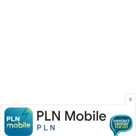
SONYA
ASA
NEWS
X