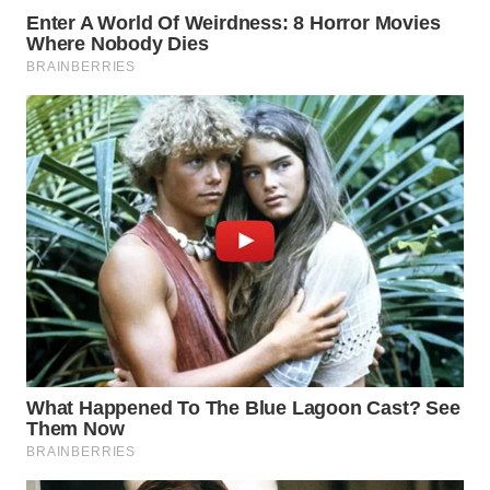
BEKASI
WN
BOGOR
WN
DEPOK
WN
TAPANULI
UTARA
WN
SAMOSIR
WN
PADANG
LAWAS