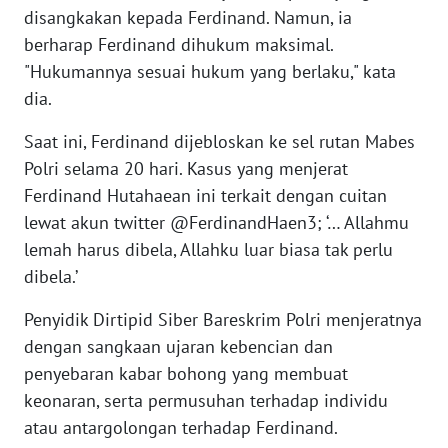
disangkakan kepada Ferdinand. Namun, ia
WN
berharap Ferdinand dihukum maksimal.
BANTEN
"Hukumannya sesuai hukum yang berlaku," kata
dia.
WN
NTT
Saat ini, Ferdinand dijebloskan ke sel rutan Mabes
Polri selama 20 hari. Kasus yang menjerat
WN
Ferdinand Hutahaean ini terkait dengan cuitan
KEPRI
lewat akun twitter @FerdinandHaen3; ‘… Allahmu
lemah harus dibela, Allahku luar biasa tak perlu
WN
dibela.’
PAPUA
Penyidik Dirtipid Siber Bareskrim Polri menjeratnya
WN
dengan sangkaan ujaran kebencian dan
PAPUA
penyebaran kabar bohong yang membuat
BARAT
keonaran, serta permusuhan terhadap individu
atau antargolongan terhadap Ferdinand.
WN