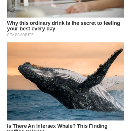
WN
PRIANGAN
TIMUR
WN
SEMARANG
WN
SOLO
WN
BOROBUDUR
WN
MADURA
WN
SURABAYA