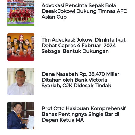
Advokasi Pencinta Sepak Bola
Desak Jokowi Dukung Timnas AFC
WAHANA
Asian Cup
SPORT
WAHANA
Tim Advokasi: Jokowi Diminta Ikut
UMKM
Debat Capres 4 Februari 2024
Sebagai Bentuk Dukungan
WAHANA
SELEB
Dana Nasabah Rp. 38,470 Miliar
Ditahan oleh Bank Victoria
WAHANA
Syariah, OJK Didesak Tindak
PERSONA
WAHANA
Prof Otto Hasibuan Komprehensif
OTOMOTIF
Bahas Pentingnya Single Bar di
Depan Ketua MA
WAHANA
HEALTH