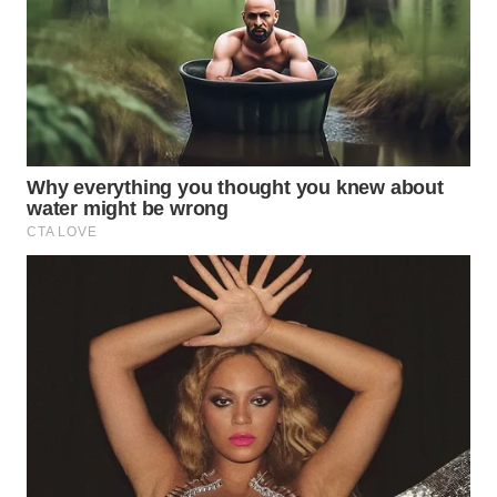
WN
MALUKU
WN
MALUT
WN
DAIRI
WN
DANAU
TOBA
WN
NIAS
WN