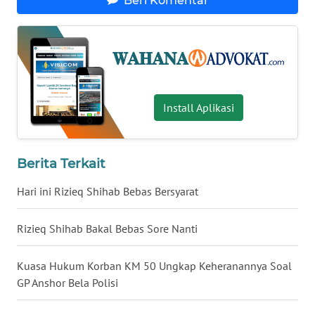
Beri Komentar
WN
BABEL
WN
SUMBAR
Install Aplikasi
WN
SUMSEL
Berita Terkait
Hari ini Rizieq Shihab Bebas Bersyarat
WN
BENGKULU
Rizieq Shihab Bakal Bebas Sore Nanti
WN
LAMPUNG
Kuasa Hukum Korban KM 50 Ungkap Keheranannya Soal
GP Anshor Bela Polisi
WN
JATENG