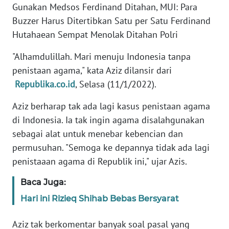
Gunakan Medsos Ferdinand Ditahan, MUI: Para
REDAKSI
Buzzer Harus Ditertibkan Satu per Satu Ferdinand
Hutahaean Sempat Menolak Ditahan Polri
KARIR
"Alhamdulillah. Mari menuju Indonesia tanpa
DISCLAIMER
penistaan agama," kata Aziz dilansir dari
Republika.co.id
, Selasa (11/1/2022).
Wahana
News
Aziz berharap tak ada lagi kasus penistaan agama
Regional
di Indonesia. Ia tak ingin agama disalahgunakan
sebagai alat untuk menebar kebencian dan
WN
SUMUT
permusuhan. "Semoga ke depannya tidak ada lagi
penistaaan agama di Republik ini," ujar Azis.
WN
Baca Juga:
JAKARTA
Hari ini Rizieq Shihab Bebas Bersyarat
WN
JABAR
Aziz tak berkomentar banyak soal pasal yang