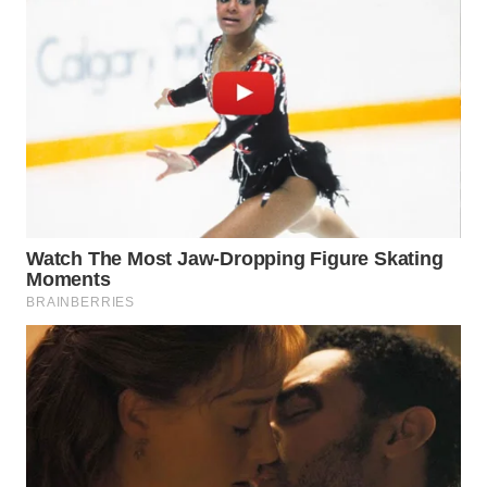
Wahana
Media
Group
WAHANA
NEWS
WAHANA
TANI
WAHANA
ADVOKAT
WAHANA
INFRASTRUKTUR
WAHANA
KONSUMEN