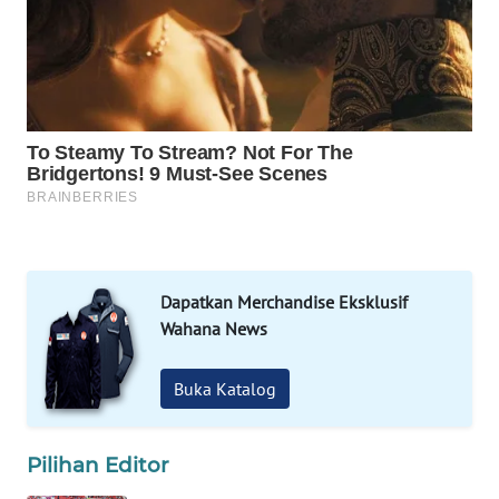
WAHANA
LISTRIK
WAHANA
TRAVEL
WAHANA
TV
Dapatkan Merchandise Eksklusif
WAHANANEWS
Wahana News
ID
WAHANANEWS
Buka Katalog
CO ID
Pilihan Editor
WAHANANEWS
NET