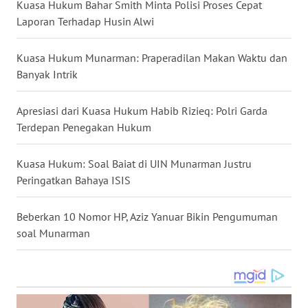
Kuasa Hukum Bahar Smith Minta Polisi Proses Cepat
Laporan Terhadap Husin Alwi
WN
NUSANTARA
Kuasa Hukum Munarman: Praperadilan Makan Waktu dan
Banyak Intrik
WN
JOGJA
Apresiasi dari Kuasa Hukum Habib Rizieq: Polri Garda
Terdepan Penegakan Hukum
WN
JATIM
Kuasa Hukum: Soal Baiat di UIN Munarman Justru
Peringatkan Bahaya ISIS
WN
BALI
Beberkan 10 Nomor HP, Aziz Yanuar Bikin Pengumuman
soal Munarman
WN
KALBAR
WN
KALTENG