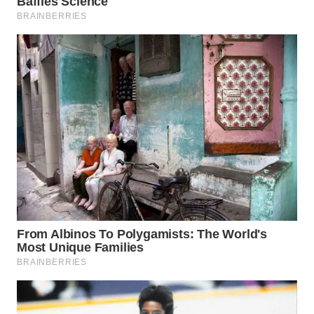
WN
NATUNA
WN
BINTAN
WN
MANDALIKA
WN
LIKUPANG
WN
LABUANBAJO
WN
BORNEO