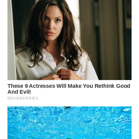
WN
SUMEDANG
WN
CIANJUR
WN
KEPULAUAN
SERIBU
WN
TANGERANG
WN
BINJAI
WN
CIREBON