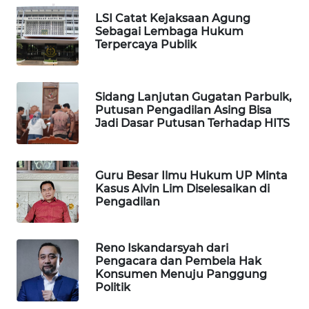
LSI Catat Kejaksaan Agung
WAHANA
Sebagai Lembaga Hukum
DESA
Terpercaya Publik
WISATA
LAPAK
Sidang Lanjutan Gugatan Parbulk,
WAHANA
Putusan Pengadilan Asing Bisa
Jadi Dasar Putusan Terhadap HITS
Wahana
Network
Guru Besar Ilmu Hukum UP Minta
Kasus Alvin Lim Diselesaikan di
KONSUMEN
Pengadilan
LISTRIK
MASYARAKAT
Reno Iskandarsyah dari
KELISTRIKAN
Pengacara dan Pembela Hak
Konsumen Menuju Panggung
Politik
WALINKI