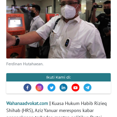
KEWAJIBAN
KONSUMEN
WAHANA
ADVOKAT
OPINI
KONSUMEN
Ferdinan Hutahaean.
NET
Ikuti Kami di:
FORWAMKI
PERAPKI
Wahanaadvokat.com
|
Kuasa Hukum Habib Rizieq
Shihab (HRS), Aziz Yanuar merespons kabar
WALINKI