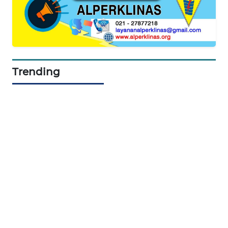
ID
MAWAKA
ID
MARTABAT
Trending
NET
PLN
WATCH
MKLI
LPKKI
LKKI
KOPEKLIN