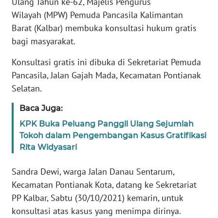
Ulang Tahun ke-62, Majelis Pengurus
Informasi
Wilayah (MPW) Pemuda Pancasila Kalimantan
Barat (Kalbar) membuka konsultasi hukum gratis
INDEKS
bagi masyarakat.
BERITA
Konsultasi gratis ini dibuka di Sekretariat Pemuda
KONTAK
Pancasila, Jalan Gajah Mada, Kecamatan Pontianak
KAMI
Selatan.
INFO
Baca Juga:
IKLAN
KPK Buka Peluang Panggil Ulang Sejumlah
Tokoh dalam Pengembangan Kasus Gratifikasi
TENTANG
Rita Widyasari
KAMI
Sandra Dewi, warga Jalan Danau Sentarum,
PEDOMAN
Kecamatan Pontianak Kota, datang ke Sekretariat
MEDIA
PP Kalbar, Sabtu (30/10/2021) kemarin, untuk
SIBER
konsultasi atas kasus yang menimpa dirinya.