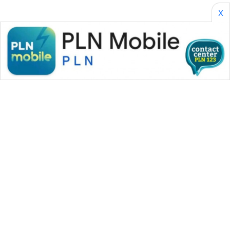
X
SONYA
ASA
NEWS
WAHANA MEDIA GROUP
|
|
|
WAHANA NEWS co
WAHANA TANI
WAHANA ADVOKAT