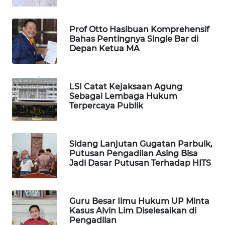
WAHANA
Prof Otto Hasibuan Komprehensif
SPORT
Bahas Pentingnya Single Bar di
Depan Ketua MA
WAHANA
UMKM
LSI Catat Kejaksaan Agung
Sebagai Lembaga Hukum
WAHANA
Terpercaya Publik
SELEB
WAHANA
Sidang Lanjutan Gugatan Parbulk,
PERSONA
Putusan Pengadilan Asing Bisa
Jadi Dasar Putusan Terhadap HITS
WAHANA
OTOMOTIF
Guru Besar Ilmu Hukum UP Minta
WAHANA
Kasus Alvin Lim Diselesaikan di
HEALTH
Pengadilan