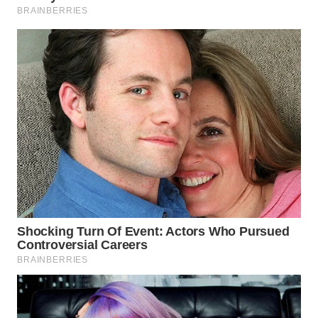
WN
SUMEDANG
WN
CIANJUR
WN
KEPULAUAN
SERIBU
WN
TANGERANG
WN
BINJAI
WN
CIREBON