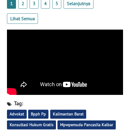
1
2
3
4
5
Selanjutnya
WN
BANTEN
Lihat Semua
WN
NTT
WN
KEPRI
WN
PAPUA
WN
Tag:
PAPUA
BARAT
Advokat
Bpph Pp
Kalimantan Barat
WN
Konsultasi Hukum Gratis
Mpwpemuda Pancasila Kalbar