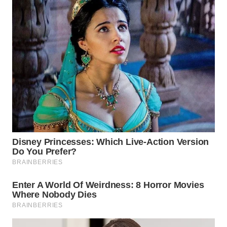
WN
MALUKU
WN
MALUT
WN
DAIRI
WN
DANAU
TOBA
WN
NIAS
WN