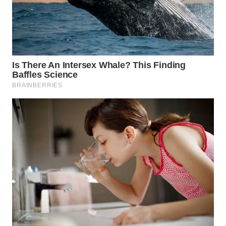
WN
PRIANGAN
TIMUR
WN
SEMARANG
WN
SOLO
WN
BOROBUDUR
WN
MADURA
WN
SURABAYA