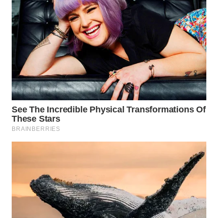
WN
INDRAMAYU
WN
KUNINGAN
WN
MAJALENGKA
WN
SUBANG
WN
SUKABUMI
WN
PURWAKARTA