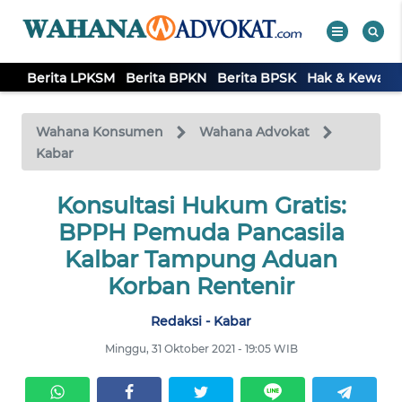
Berita LPKSM
Berita BPKN
Berita BPSK
Hak & Kewaji
WAHANA
Tutup
TV
Wahana Konsumen
Wahana Advokat
Kabar
BERITA
LPKSM
Konsultasi Hukum Gratis:
BPPH Pemuda Pancasila
BERITA
Kalbar Tampung Aduan
BPKN
Korban Rentenir
Redaksi - Kabar
BERITA
BPSK
Minggu, 31 Oktober 2021 - 19:05 WIB
HAK &