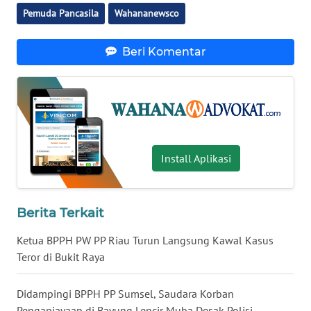
RIAU
Pemuda Pancasila
Wahananewsco
WN
Beri Komentar
SERAMBI
WN
JAMBI
WN
SULTRA
Install Aplikasi
WN
NTB
Berita Terkait
Ketua BPPH PW PP Riau Turun Langsung Kawal Kasus
WN
Teror di Bukit Raya
SULTENG
Didampingi BPPH PP Sumsel, Saudara Korban
WN
SULBAR
Penganiayaan di Bayung Lencir Muba Desak Polisi