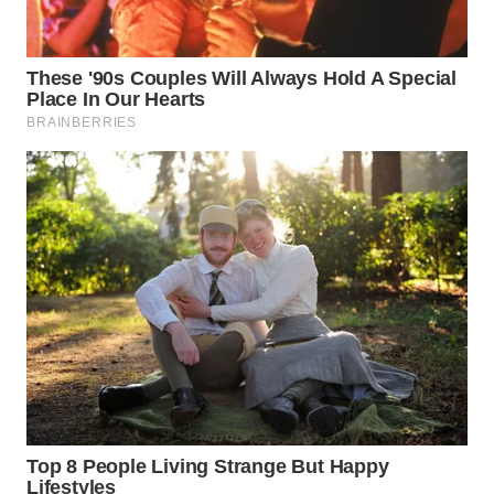
BEKASI
WN
BOGOR
WN
DEPOK
WN
TAPANULI
UTARA
WN
SAMOSIR
WN
PADANG
LAWAS