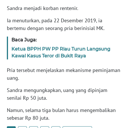
REDAKSI
Sandra menjadi korban rentenir.
KARIR
Ia menuturkan, pada 22 Desember 2019, ia
bertemu dengan seorang pria berinisial MK.
DISCLAIMER
Baca Juga:
Ketua BPPH PW PP Riau Turun Langsung
Wahana
News
Kawal Kasus Teror di Bukit Raya
Regional
Pria tersebut menjelaskan mekanisme peminjaman
WN
uang.
SUMUT
Sandra mengungkapkan, uang yang dipinjam
WN
senilai Rp 50 juta.
JAKARTA
Namun, selama tiga bulan harus mengembalikan
sebesar Rp 80 juta.
WN
JABAR