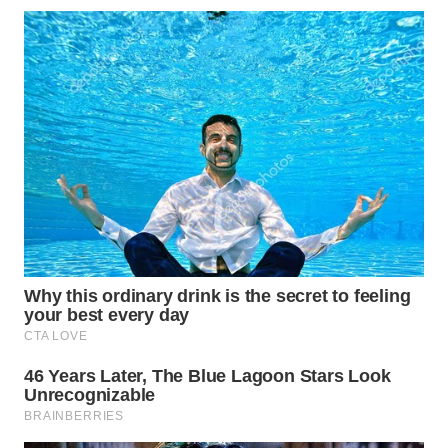
WN
KALTARA
WN
KALSEL
WN
KALTIM
WN
SULSEL
WN
GORONTALO
WN
SULUT