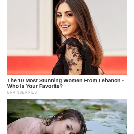
LANGKAT
WN
TAPANULI
SELATAN
WN
TANJUNG
LESUNG
WN
KARO
WN
SIMALUNGUN
WN
LABUHANBATU