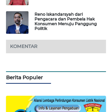
WAHANA
Reno Iskandarsyah dari
DESA
Pengacara dan Pembela Hak
WISATA
Konsumen Menuju Panggung
Politik
LAPAK
WAHANA
KOMENTAR
Wahana
Network
KONSUMEN
LISTRIK
Berita Populer
MASYARAKAT
KELISTRIKAN
WALINKI