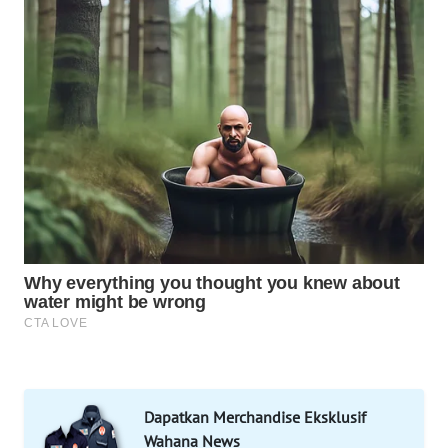
Wahana
Media
Group
WAHANA
NEWS
WAHANA
TANI
WAHANA
ADVOKAT
WAHANA
INFRASTRUKTUR
Dapatkan Merchandise Eksklusif
WAHANA
Wahana News
KONSUMEN