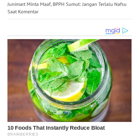
Junimart Minta Maaf, BPPH Sumut: Jangan Terlalu Nafsu
Saat Komentar
WN
NUSANTARA
WN
JOGJA
WN
JATIM
WN
BALI
WN
KALBAR
WN
KALTENG