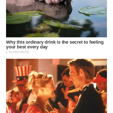
WN
TAPANULI
TENGAH
WN DELI
SERDANG
WN
TEBING
TINGGI
WN
PAKPAK
WN
KARAWANG
WN