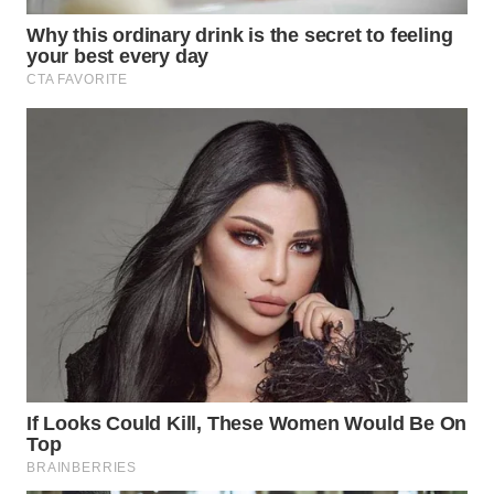
WN
NATUNA
WN
BINTAN
WN
MANDALIKA
WN
LIKUPANG
WN
LABUANBAJO
WN
BORNEO