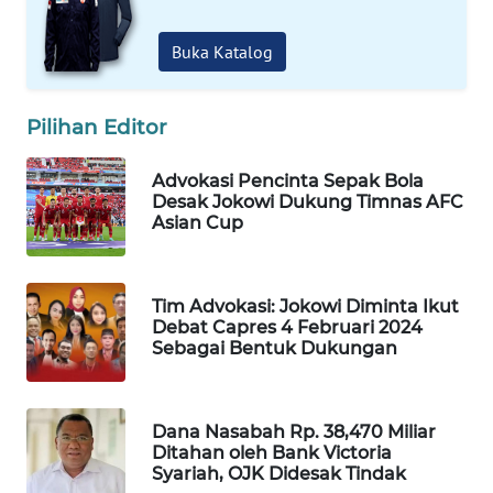
Buka Katalog
WAHANA
LISTRIK
Pilihan Editor
WAHANA
TRAVEL
Advokasi Pencinta Sepak Bola
Desak Jokowi Dukung Timnas AFC
WAHANA
Asian Cup
TV
WAHANANEWS
Tim Advokasi: Jokowi Diminta Ikut
ID
Debat Capres 4 Februari 2024
Sebagai Bentuk Dukungan
WAHANANEWS
CO ID
Dana Nasabah Rp. 38,470 Miliar
Ditahan oleh Bank Victoria
WAHANANEWS
Syariah, OJK Didesak Tindak
NET