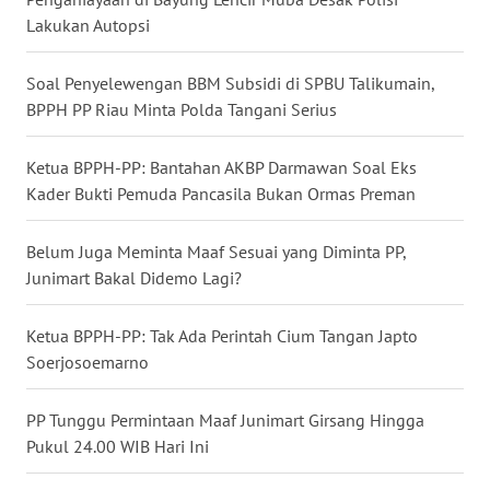
Lakukan Autopsi
WN
BABEL
Soal Penyelewengan BBM Subsidi di SPBU Talikumain,
BPPH PP Riau Minta Polda Tangani Serius
WN
SUMBAR
Ketua BPPH-PP: Bantahan AKBP Darmawan Soal Eks
Kader Bukti Pemuda Pancasila Bukan Ormas Preman
WN
SUMSEL
Belum Juga Meminta Maaf Sesuai yang Diminta PP,
Junimart Bakal Didemo Lagi?
WN
BENGKULU
Ketua BPPH-PP: Tak Ada Perintah Cium Tangan Japto
Soerjosoemarno
WN
LAMPUNG
PP Tunggu Permintaan Maaf Junimart Girsang Hingga
Pukul 24.00 WIB Hari Ini
WN
JATENG