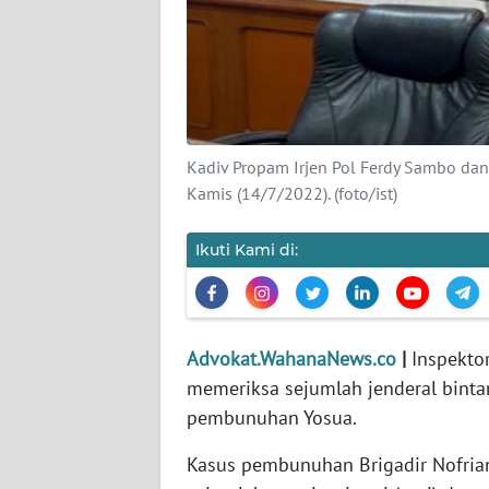
INDEKS
BERITA
KONTAK
KAMI
Kadiv Propam Irjen Pol Ferdy Sambo dan
INFO
Kamis (14/7/2022). (foto/ist)
IKLAN
Ikuti Kami di:
TENTANG
KAMI
PEDOMAN
Advokat.WahanaNews.co
|
Inspekto
MEDIA
memeriksa sejumlah jenderal binta
SIBER
pembunuhan Yosua.
REDAKSI
Kasus pembunuhan Brigadir Nofria