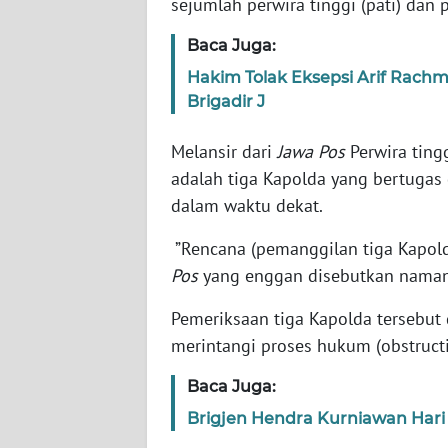
sejumlah perwira tinggi (pati) dan
KARIR
Baca Juga:
DISCLAIMER
Hakim Tolak Eksepsi Arif Rachm
Brigadir J
Wahana
News
Melansir dari
Jawa Pos
Perwira ting
Regional
adalah tiga Kapolda yang bertugas 
dalam waktu dekat.
WN
SUMUT
”Rencana (pemanggilan tiga Kapol
Pos
yang enggan disebutkan namany
WN
JAKARTA
Pemeriksaan tiga Kapolda tersebut
merintangi proses hukum (obstruct
WN
JABAR
Baca Juga:
Brigjen Hendra Kurniawan Hari I
WN