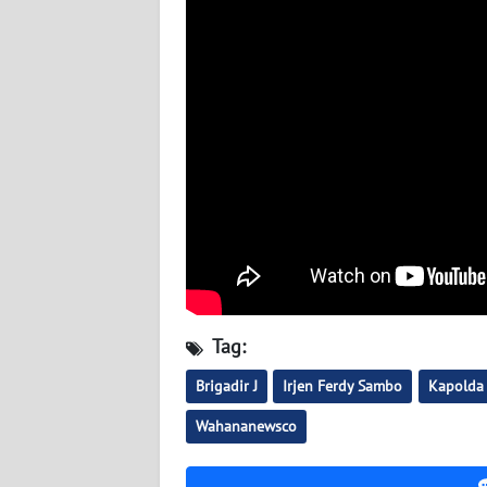
WN
SERAMBI
WN
JAMBI
WN
SULTRA
WN
NTB
WN
Tag:
SULTENG
Brigadir J
Irjen Ferdy Sambo
Kapolda 
WN
Wahananewsco
SULBAR
WN