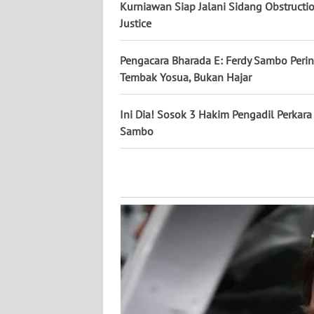
Kurniawan Siap Jalani Sidang Obstructi
NUSANTARA
Justice
WN
Pengacara Bharada E: Ferdy Sambo Peri
JOGJA
Tembak Yosua, Bukan Hajar
WN
JATIM
Ini Dia! Sosok 3 Hakim Pengadil Perkara
Sambo
WN
BALI
WN
KALBAR
WN
KALTENG
WN