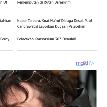
on Of
Penjemputan di Rutan Bareskrim
ntahkan
Kabar Terbaru, Kuat Ma'ruf Diduga Desak Putri
Candrawathi Laporkan Dugaan Pelecehan
 Ferdy
Pelacakan Konsorsium 303 Dimulai!