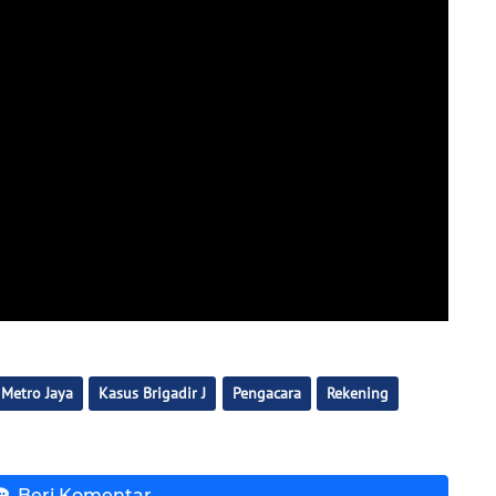
Metro Jaya
Kasus Brigadir J
Pengacara
Rekening
Beri Komentar