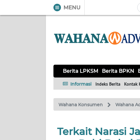
MENU
WAHANA
Tutup
TV
BERITA
LPKSM
BERITA
Berita LPKSM
Berita BPKN
BPKN
Informasi
Indeks Berita
Kontak 
BERITA
BPSK
Wahana Konsumen
Wahana A
HAK &
KEWAJIBAN
Terkait Narasi J
KONSUMEN