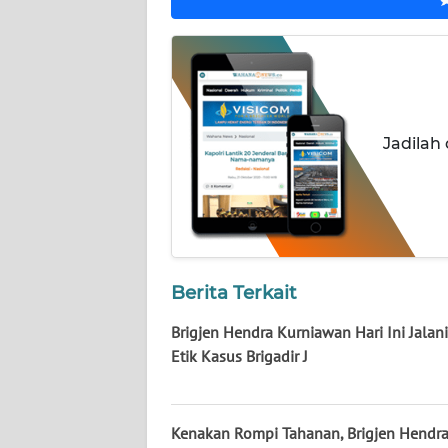
BABEL
WN
SUMBAR
Jadilah
WN
SUMSEL
WN
BENGKULU
Berita Terkait
WN
LAMPUNG
Brigjen Hendra Kurniawan Hari Ini Jalan
Etik Kasus Brigadir J
WN
JATENG
Kenakan Rompi Tahanan, Brigjen Hendr
WN