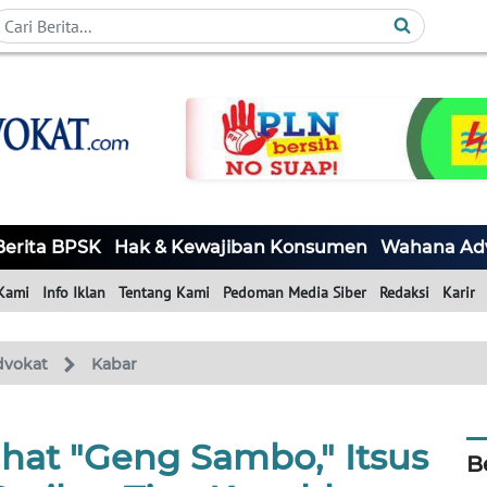
Berita BPSK
Hak & Kewajiban Konsumen
Wahana Ad
Kami
Info Iklan
Tentang Kami
Pedoman Media Siber
Redaksi
Karir
dvokat
Kabar
ahat "Geng Sambo," Itsus
B