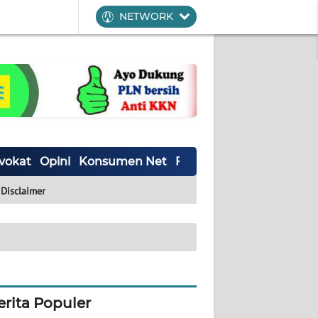
NETWORK
vokat
Opini
Konsumen Net
Forwamki
Perapki
Wal
Disclaimer
erita Populer