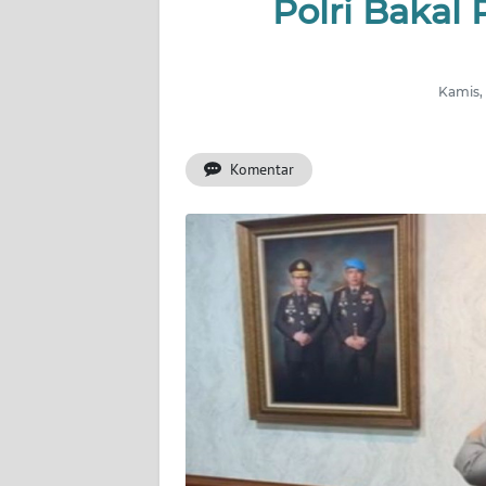
Polri Bakal 
WAHANA
ADVOKAT
Kamis,
OPINI
Komentar
KONSUMEN
NET
FORWAMKI
PERAPKI
WALINKI
Informasi