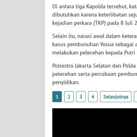
BANTEN
Di antara tiga Kapolda tersebut, ka
dibutuhkan karena keterlibatan se
WN
kejadian perkara (TKP) pada 8 Juli 
NTT
Selain itu, narasi awal dalam kete
WN
kasus pembunuhan Yosua sebagai a
KEPRI
melakukan pelecehan kepada Putri
WN
Polrestro Jakarta Selatan dan Pold
PAPUA
pelecehan serta percobaan pembun
penyidikan.
WN
PAPUA
1
2
3
4
Selanjutnya
BARAT
WN
RIAU