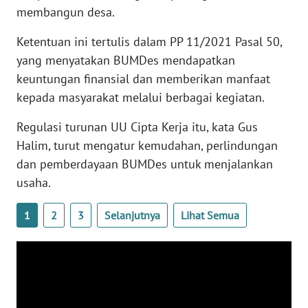
membangun desa.
WN
Ketentuan ini tertulis dalam PP 11/2021 Pasal 50,
BANTEN
yang menyatakan BUMDes mendapatkan
keuntungan finansial dan memberikan manfaat
WN
NTT
kepada masyarakat melalui berbagai kegiatan.
Regulasi turunan UU Cipta Kerja itu, kata Gus
WN
KEPRI
Halim, turut mengatur kemudahan, perlindungan
dan pemberdayaan BUMDes untuk menjalankan
WN
usaha.
PAPUA
1
2
3
Selanjutnya
Lihat Semua
WN
PAPUA
BARAT
WN