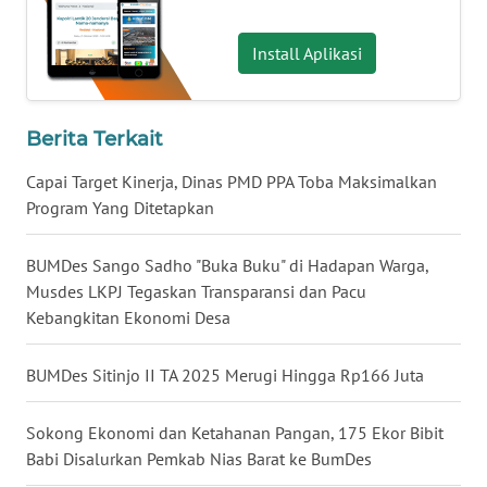
Install Aplikasi
WN
BABEL
WN
Berita Terkait
SUMBAR
Capai Target Kinerja, Dinas PMD PPA Toba Maksimalkan
Program Yang Ditetapkan
WN
SUMSEL
BUMDes Sango Sadho "Buka Buku" di Hadapan Warga,
Musdes LKPJ Tegaskan Transparansi dan Pacu
WN
Kebangkitan Ekonomi Desa
BENGKULU
BUMDes Sitinjo II TA 2025 Merugi Hingga Rp166 Juta
WN
LAMPUNG
Sokong Ekonomi dan Ketahanan Pangan, 175 Ekor Bibit
WN
Babi Disalurkan Pemkab Nias Barat ke BumDes
JATENG