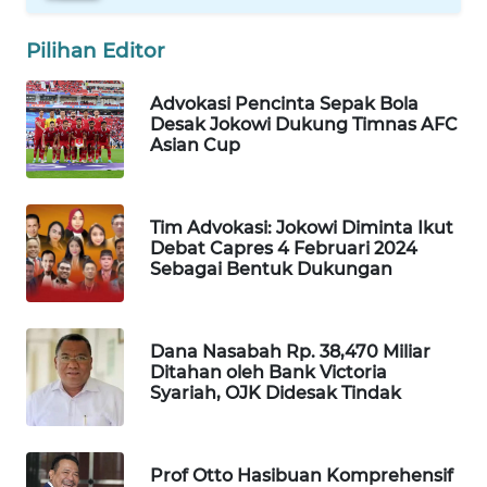
Pilihan Editor
Wahana
Media
Group
Advokasi Pencinta Sepak Bola
Desak Jokowi Dukung Timnas AFC
WAHANA
Asian Cup
NEWS
WAHANA
Tim Advokasi: Jokowi Diminta Ikut
TANI
Debat Capres 4 Februari 2024
Sebagai Bentuk Dukungan
WAHANA
ADVOKAT
Dana Nasabah Rp. 38,470 Miliar
Ditahan oleh Bank Victoria
WAHANA
Syariah, OJK Didesak Tindak
INFRASTRUKTUR
WAHANA
Prof Otto Hasibuan Komprehensif
KONSUMEN