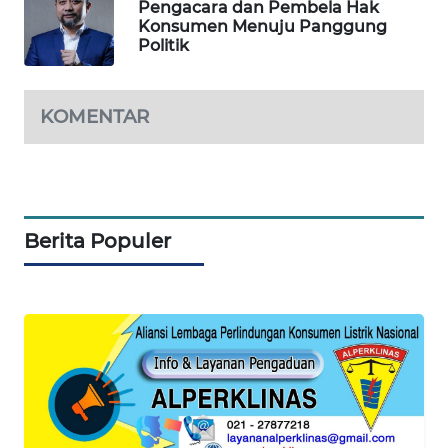
Pengacara dan Pembela Hak
Konsumen Menuju Panggung
Politik
WAHANA
SPORT
KOMENTAR
WAHANA
UMKM
WAHANA
SELEB
Berita Populer
WAHANA
PERSONA
WAHANA
OTOMOTIF
WAHANA
HEALTH