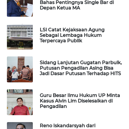
Bahas Pentingnya Single Bar di
Depan Ketua MA
WAHANA
LISTRIK
LSI Catat Kejaksaan Agung
Sebagai Lembaga Hukum
WAHANA
Terpercaya Publik
TRAVEL
WAHANA
Sidang Lanjutan Gugatan Parbulk,
TV
Putusan Pengadilan Asing Bisa
Jadi Dasar Putusan Terhadap HITS
WAHANANEWS
ID
Guru Besar Ilmu Hukum UP Minta
WAHANANEWS
Kasus Alvin Lim Diselesaikan di
CO ID
Pengadilan
WAHANANEWS
Reno Iskandarsyah dari
NET