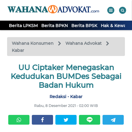
Berita LPKSM
Berita BPKN
Berita BPSK
Hak & Kewaji
WAHANA
Tutup
TV
Wahana Konsumen
Wahana Advokat
Kabar
BERITA
LPKSM
UU Ciptaker Menegaskan
Kedudukan BUMDes Sebagai
BERITA
Badan Hukum
BPKN
Redaksi - Kabar
BERITA
Rabu, 8 Desember 2021 - 02:00 WIB
BPSK
HAK &