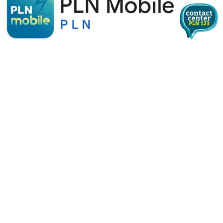
CILEUNGSI
NEWS
BERKAT
NEWS
BERAMPU
NEWS
ANUGERAH
NEWS
AKHLAK
WAHANA MEDIA GROUP
ID
|
|
|
WAHANA NEWS co
WAHANA TANI
WAHANA ADVOKAT
|
|
WAHANA INFRASTRUKTUR
WAHANA KONSUMEN
PERAPKI
|
|
|
WAHANA LISTRIK
WAHANA TRAVEL
WAHANA TV
NEWS
|
|
|
WAHANANEWS id
WAHANANEWS CO ID
WAHANANEWS NET