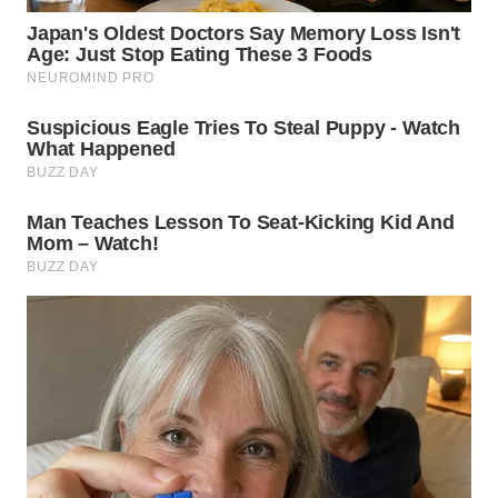
LANGKAT
WN
TAPANULI
SELATAN
WN
TANJUNG
LESUNG
WN
KARO
WN
SIMALUNGUN
WN
LABUHANBATU