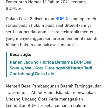
Pemerintah Nomor 11 Tahun 2021 tentang
Informasi
BUMDes.
INDEKS
Dalam Pasal 8 disebutkan
BUMDes
memperoleh
BERITA
status badan hukum pada saat diterbitkannya
sertifikat pendaftaran secara elektronik menteri
KONTAK
yang menyelenggarakan urusan pemerintahan di
KAMI
bidang hukum dan hak asasi manusia.
INFO
Baca Juga:
IKLAN
Panen Jagung Hibrida Bersama BUMDes
Sowua, Wali Kota Gunungsitoli Harap Jadi
TENTANG
Contoh bagi Desa Lain
KAMI
Menteri Desa, Pembangunan Daerah Tertinggal dan
PEDOMAN
Transmigrasi, Abdul Halim Iskandar menyatakan
MEDIA
Undang-Undang Cipta Kerja menegaskan
SIBER
kedudukan BUMDes sebagai badan hukum.