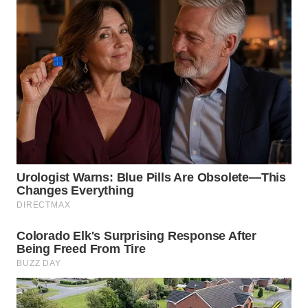
WN
SUMEDANG
WN
CIANJUR
WN
KEPULAUAN
SERIBU
WN
TANGERANG
WN
BINJAI
WN
CIREBON