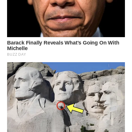
WN
PRIANGAN
TIMUR
WN
SEMARANG
WN
SOLO
WN
BOROBUDUR
WN
MADURA
WN
SURABAYA