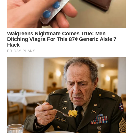
WN
MALUKU
WN
MALUT
WN
DAIRI
WN
DANAU
TOBA
WN
NIAS
WN