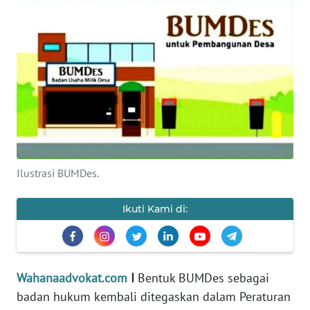
KEWAJIBAN
KONSUMEN
WAHANA
ADVOKAT
OPINI
KONSUMEN
Ilustrasi BUMDes.
NET
Ikuti Kami di:
FORWAMKI
PERAPKI
Wahanaadvokat.com
I
Bentuk BUMDes sebagai
WALINKI
badan hukum kembali ditegaskan dalam Peraturan