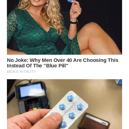
WN
KALTARA
WN
KALSEL
WN
KALTIM
WN
SULSEL
WN
GORONTALO
WN
SULUT