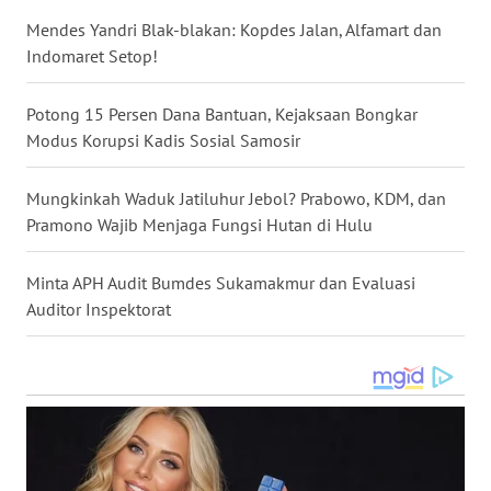
Mendes Yandri Blak-blakan: Kopdes Jalan, Alfamart dan
WN
Indomaret Setop!
NUSANTARA
Potong 15 Persen Dana Bantuan, Kejaksaan Bongkar
WN
Modus Korupsi Kadis Sosial Samosir
JOGJA
Mungkinkah Waduk Jatiluhur Jebol? Prabowo, KDM, dan
WN
Pramono Wajib Menjaga Fungsi Hutan di Hulu
JATIM
Minta APH Audit Bumdes Sukamakmur dan Evaluasi
WN
Auditor Inspektorat
BALI
WN
KALBAR
WN
KALTENG