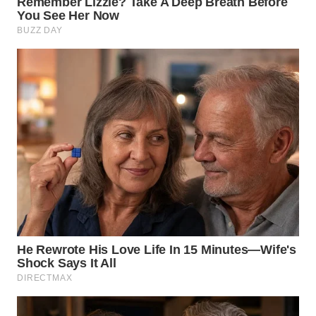
BEKASI
WN
BOGOR
WN
DEPOK
WN
TAPANULI
UTARA
WN
SAMOSIR
WN
PADANG
LAWAS