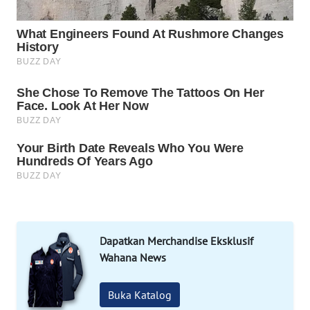
WN
NATUNA
WN
BINTAN
WN
MANDALIKA
WN
LIKUPANG
Dapatkan Merchandise Eksklusif
WN
LABUANBAJO
Wahana News
WN
Buka Katalog
BORNEO