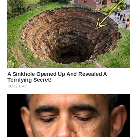
WN
INDRAMAYU
WN
KUNINGAN
WN
MAJALENGKA
WN
SUBANG
WN
SUKABUMI
WN
PURWAKARTA