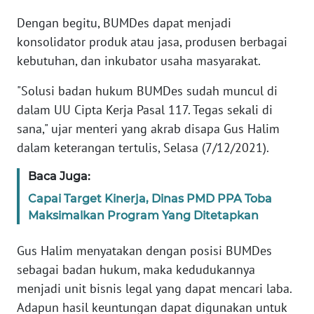
REDAKSI
Dengan begitu, BUMDes dapat menjadi
konsolidator produk atau jasa, produsen berbagai
KARIR
kebutuhan, dan inkubator usaha masyarakat.
DISCLAIMER
"Solusi badan hukum BUMDes sudah muncul di
dalam UU Cipta Kerja Pasal 117. Tegas sekali di
Wahana
sana," ujar menteri yang akrab disapa Gus Halim
News
dalam keterangan tertulis, Selasa (7/12/2021).
Regional
Baca Juga:
WN
Capai Target Kinerja, Dinas PMD PPA Toba
SUMUT
Maksimalkan Program Yang Ditetapkan
WN
Gus Halim menyatakan dengan posisi BUMDes
JAKARTA
sebagai badan hukum, maka kedudukannya
menjadi unit bisnis legal yang dapat mencari laba.
WN
JABAR
Adapun hasil keuntungan dapat digunakan untuk