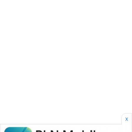
KARING
NEWS
JURNAL
MARITIM
HUMBANG
NEWS
GARONGGANG
NEWS
FISUELRI
ID
X
ENERGI
NEWS