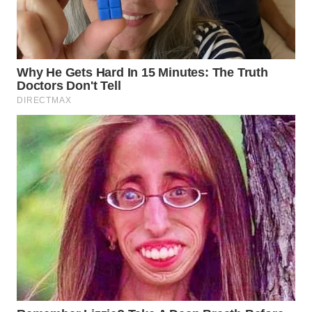
WN
TAPANULI
TENGAH
WN DELI
SERDANG
WN
TEBING
TINGGI
WN
PAKPAK
WN
KARAWANG
WN