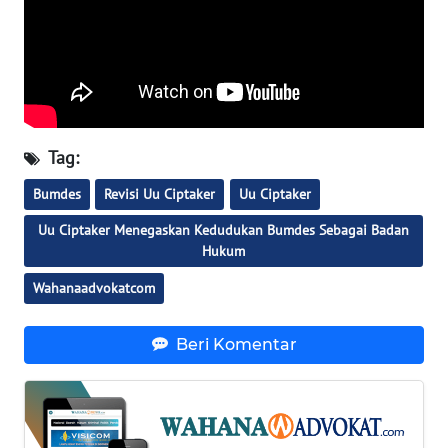
RIAU
WN
SERAMBI
WN
JAMBI
Tag:
Bumdes
Revisi Uu Ciptaker
Uu Ciptaker
WN
SULTRA
Uu Ciptaker Menegaskan Kedudukan Bumdes Sebagai Badan
Hukum
WN
Wahanaadvokatcom
NTB
Beri Komentar
WN
SULTENG
WN
SULBAR