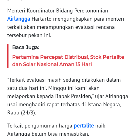
Informasi
Menteri Koordinator Bidang Perekonomian
Airlangga
Hartarto mengungkapkan para menteri
INDEKS
BERITA
terkait akan merampungkan evaluasi rencana
tersebut pekan ini.
KONTAK
Baca Juga:
KAMI
Pertamina Percepat Distribusi, Stok Pertalite
INFO
dan Solar Nasional Aman 15 Hari
IKLAN
"Terkait evaluasi masih sedang dilakukan dalam
TENTANG
satu dua hari ini. Minggu ini kami akan
KAMI
melaporkan kepada Bapak Presiden," ujar Airlangga
usai menghadiri rapat terbatas di Istana Negara,
PEDOMAN
Rabu (24/8).
MEDIA
SIBER
Terkait pengumuman harga
pertalite
naik,
Airlangga belum bisa memastikan.