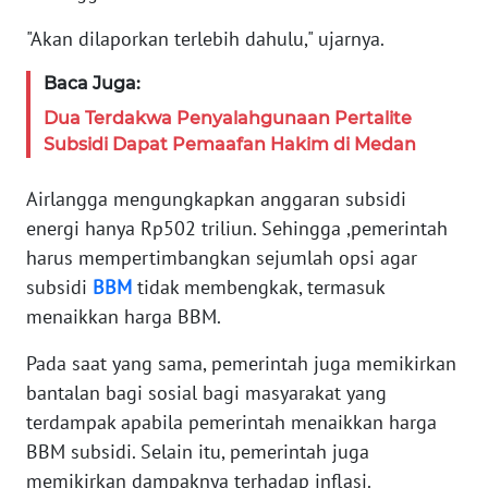
REDAKSI
"Akan dilaporkan terlebih dahulu," ujarnya.
KARIR
Baca Juga:
Dua Terdakwa Penyalahgunaan Pertalite
DISCLAIMER
Subsidi Dapat Pemaafan Hakim di Medan
Wahana
Airlangga mengungkapkan anggaran subsidi
News
Regional
energi hanya Rp502 triliun. Sehingga ,pemerintah
harus mempertimbangkan sejumlah opsi agar
WN
subsidi
BBM
tidak membengkak, termasuk
SUMUT
menaikkan harga BBM.
WN
Pada saat yang sama, pemerintah juga memikirkan
JAKARTA
bantalan bagi sosial bagi masyarakat yang
terdampak apabila pemerintah menaikkan harga
WN
BBM subsidi. Selain itu, pemerintah juga
JABAR
memikirkan dampaknya terhadap inflasi.