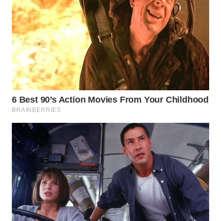
WN
BOGOR
WN
DEPOK
WN
TAPANULI
UTARA
WN
SAMOSIR
WN
PADANG
LAWAS