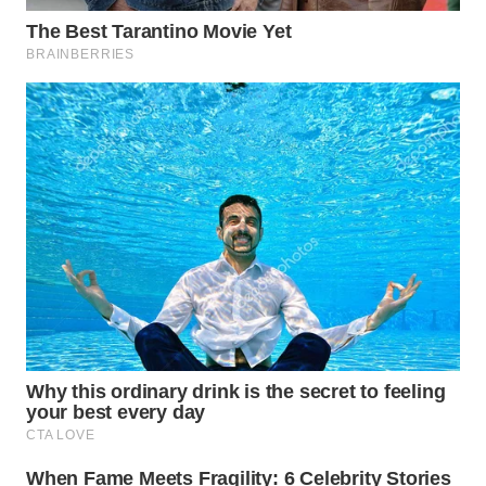
Wahana
Media
Group
WAHANA
NEWS
WAHANA
TANI
WAHANA
ADVOKAT
WAHANA
INFRASTRUKTUR
WAHANA
KONSUMEN