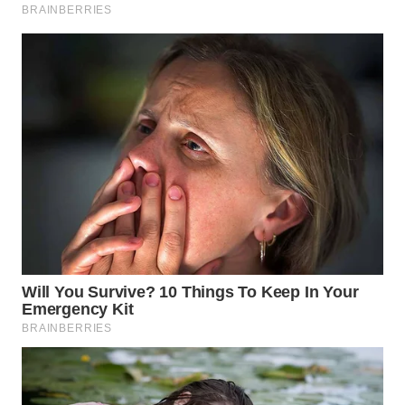
WN
INDRAMAYU
WN
KUNINGAN
WN
MAJALENGKA
WN
SUBANG
WN
SUKABUMI
WN
PURWAKARTA