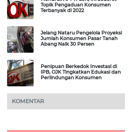
Topik Pengaduan Konsumen
WAHANA
Terbanyak di 2022
DESA
WISATA
Jelang Nataru Pengelola Proyeksi
LAPAK
Jumlah Konsumen Pasar Tanah
Abang Naik 30 Persen
WAHANA
Wahana
Network
Penipuan Berkedok Investasi di
IPB, OJK Tingkatkan Edukasi dan
Perlindungan Konsumen
KONSUMEN
LISTRIK
KOMENTAR
MASYARAKAT
KELISTRIKAN
WALINKI
ID