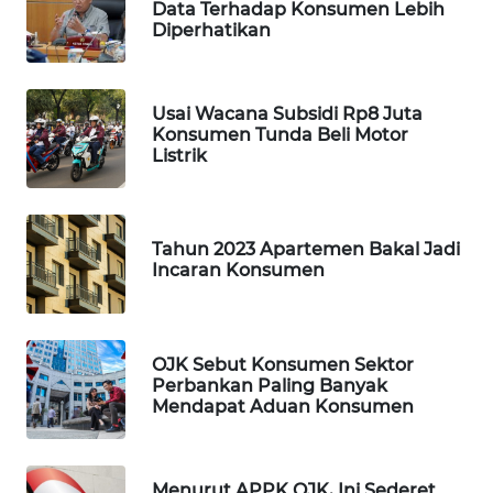
Data Terhadap Konsumen Lebih
Diperhatikan
WAHANA
SPORT
Usai Wacana Subsidi Rp8 Juta
WAHANA
Konsumen Tunda Beli Motor
UMKM
Listrik
WAHANA
SELEB
Tahun 2023 Apartemen Bakal Jadi
Incaran Konsumen
WAHANA
PERSONA
OJK Sebut Konsumen Sektor
WAHANA
Perbankan Paling Banyak
OTOMOTIF
Mendapat Aduan Konsumen
WAHANA
HEALTH
Menurut APPK OJK, Ini Sederet