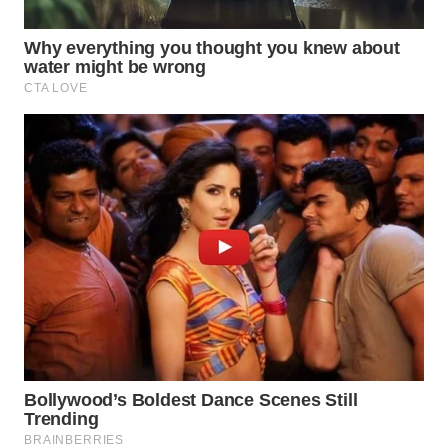
WN
TAPANULI
SELATAN
WN
TANJUNG
LESUNG
WN
KARO
WN
SIMALUNGUN
WN
LABUHANBATU