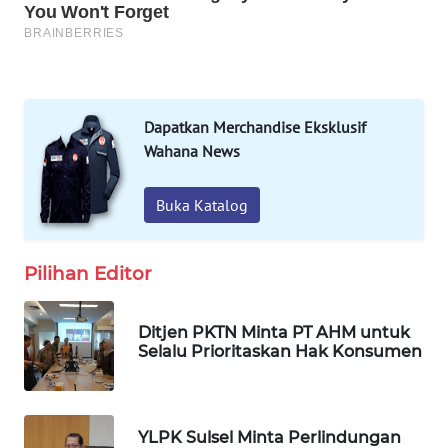
WAHANA
LISTRIK
WAHANA
Dapatkan Merchandise Eksklusif
TRAVEL
Wahana News
WAHANA
Buka Katalog
TV
WAHANANEWS
Pilihan Editor
ID
Ditjen PKTN Minta PT AHM untuk
WAHANANEWS
Selalu Prioritaskan Hak Konsumen
CO ID
WAHANANEWS
NET
YLPK Sulsel Minta Perlindungan