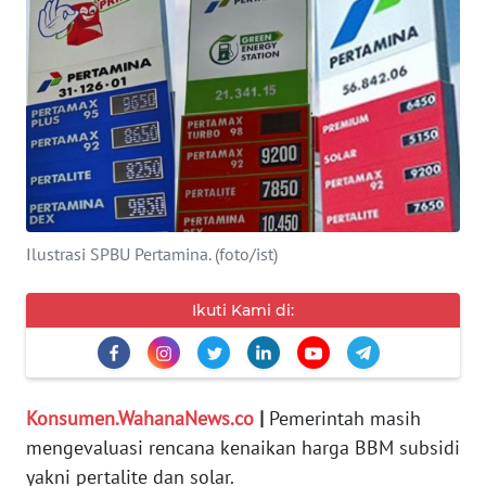
KEWAJIBAN
KONSUMEN
WAHANA
ADVOKAT
OPINI
KONSUMEN
Ilustrasi SPBU Pertamina. (foto/ist)
NET
Ikuti Kami di:
FORWAMKI
PERAPKI
Konsumen.WahanaNews.co
|
Pemerintah masih
mengevaluasi rencana kenaikan harga BBM subsidi
WALINKI
yakni pertalite dan solar.