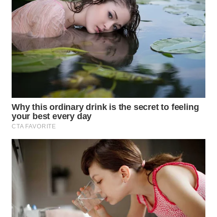
WN
PRIANGAN
TIMUR
WN
SEMARANG
WN
SOLO
WN
BOROBUDUR
WN
MADURA
WN
SURABAYA