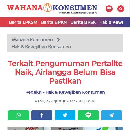
Berita LPKSM
Berita BPKN
Berita BPSK
Hak & Kewaji
WAHANA
Tutup
TV
Wahana Konsumen
Hak & Kewajiban Konsumen
BERITA
LPKSM
Terkait Pengumuman Pertalite
Naik, Airlangga Belum Bisa
BERITA
Pastikan
BPKN
Redaksi - Hak & Kewajiban Konsumen
BERITA
Rabu, 24 Agustus 2022 - 20:10 WIB
BPSK
HAK &