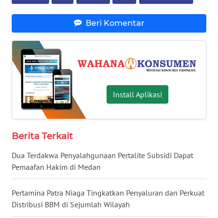
WN
Beri Komentar
SERAMBI
WN
JAMBI
Install Aplikasi
WN
SULTRA
WN
Berita Terkait
NTB
Dua Terdakwa Penyalahgunaan Pertalite Subsidi Dapat
WN
Pemaafan Hakim di Medan
SULTENG
Pertamina Patra Niaga Tingkatkan Penyaluran dan Perkuat
WN
Distribusi BBM di Sejumlah Wilayah
SULBAR