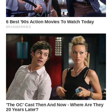
WN
SUMEDANG
WN
CIANJUR
WN
KEPULAUAN
SERIBU
WN
TANGERANG
WN
BINJAI
WN
CIREBON