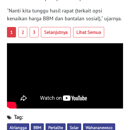
WN
"Nanti kita tunggu hasil rapat (terkait opsi
BANTEN
kenaikan harga BBM dan bantalan sosial)," ujarnya.
WN
1
2
3
Selanjutnya
Lihat Semua
NTT
WN
KEPRI
WN
PAPUA
WN
PAPUA
BARAT
Tag:
WN
Airlangga
BBM
Pertalite
Solar
Wahananewsco
RIAU