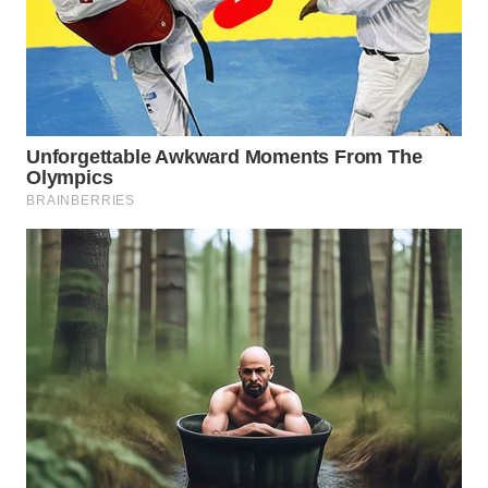
WN
MALUKU
WN
MALUT
WN
DAIRI
WN
DANAU
TOBA
WN
NIAS
WN
LANGKAT