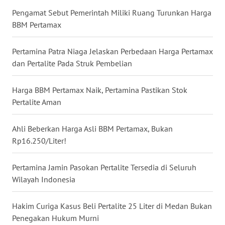
Pengamat Sebut Pemerintah Miliki Ruang Turunkan Harga
WN
BBM Pertamax
BABEL
Pertamina Patra Niaga Jelaskan Perbedaan Harga Pertamax
WN
dan Pertalite Pada Struk Pembelian
SUMBAR
Harga BBM Pertamax Naik, Pertamina Pastikan Stok
WN
Pertalite Aman
SUMSEL
Ahli Beberkan Harga Asli BBM Pertamax, Bukan
WN
Rp16.250/Liter!
BENGKULU
Pertamina Jamin Pasokan Pertalite Tersedia di Seluruh
WN
Wilayah Indonesia
LAMPUNG
Hakim Curiga Kasus Beli Pertalite 25 Liter di Medan Bukan
WN
JATENG
Penegakan Hukum Murni