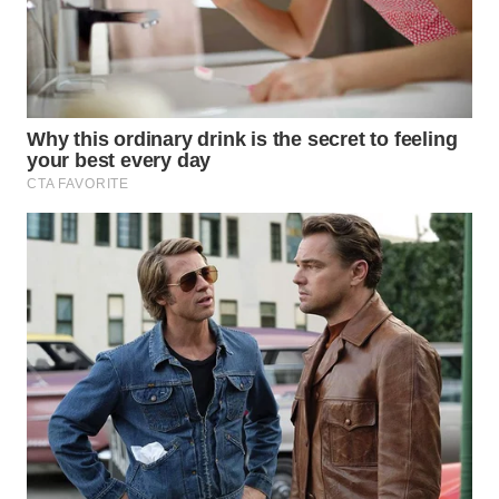
WN
NATUNA
WN
BINTAN
WN
MANDALIKA
WN
LIKUPANG
WN
LABUANBAJO
WN
BORNEO