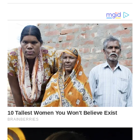
WN
NUSANTARA
WN
JOGJA
WN
JATIM
WN
BALI
WN
KALBAR
WN
KALTENG