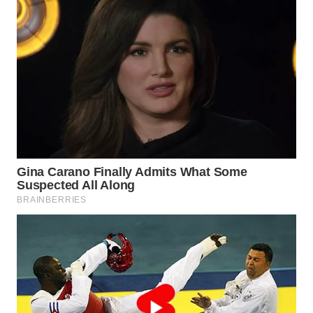
WN
KALTARA
WN
KALSEL
WN
KALTIM
WN
SULSEL
WN
GORONTALO
WN
SULUT