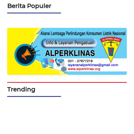
Berita Populer
MAWAKA
ID
MARTABAT
NET
PLN
WATCH
MKLI
Trending
LPKKI
LKKI
KOPEKLIN