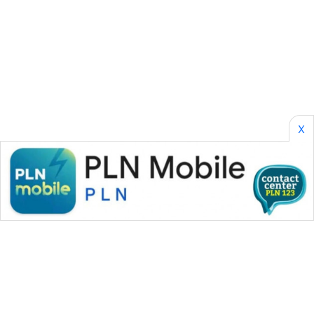
SONYA
ASA
NEWS
X