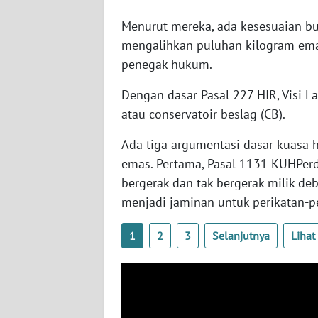
BANTEN
Menurut mereka, ada kesesuaian b
WN
mengalihkan puluhan kilogram emas
NTT
penegak hukum.
Dengan dasar Pasal 227 HIR, Visi 
WN
KEPRI
atau conservatoir beslag (CB).
Ada tiga argumentasi dasar kuasa
WN
PAPUA
emas. Pertama, Pasal 1131 KUHPer
bergerak dan tak bergerak milik de
WN
menjadi jaminan untuk perikatan-pe
PAPUA
BARAT
1
2
3
Selanjutnya
Liha
WN
RIAU