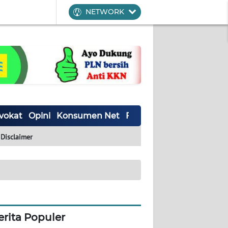
NETWORK
vokat
Opini
Konsumen Net
Forwamki
Perapki
Wal
Disclaimer
erita Populer