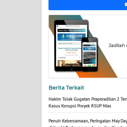
BABEL
WN
SUMBAR
WN
Jadilah
SUMSEL
WN
BENGKULU
WN
Berita Terkait
LAMPUNG
Hakim Tolak Gugatan Praperadilan 2 Te
WN
Kasus Korupsi Proyek RSUP Nias
JATENG
Penuh Kebersamaan, Peringatan May Da
WN