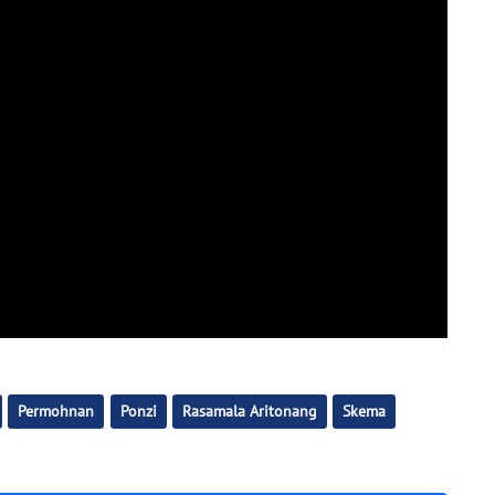
Permohnan
Ponzi
Rasamala Aritonang
Skema