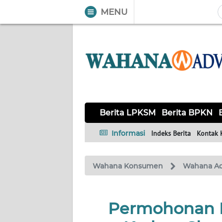
MENU
WAHANA
Tutup
TV
BERITA
LPKSM
BERITA
Berita LPKSM
Berita BPKN
BPKN
Informasi
Indeks Berita
Kontak 
BERITA
BPSK
Wahana Konsumen
Wahana A
HAK &
KEWAJIBAN
Permohonan P
KONSUMEN