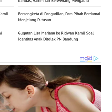
f
Kandas, Hakim Tak Berwenang Mengadili
Kamil
Bersengketa di Pangadilan, Para Pihak Berdamai
Menjelang Putusan
ai
Gugatan Lisa Mariana ke Ridwan Kamil Soal
Identitas Anak Ditolak PN Bandung