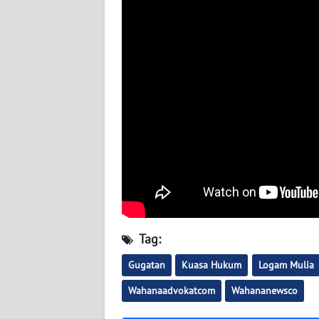
WN
SERAMBI
WN
JAMBI
WN
SULTRA
WN
NTB
WN
SULTENG
Tag:
WN
Gugatan
Kuasa Hukum
Logam Mulia
SULBAR
Wahanaadvokatcom
Wahananewsco
WN