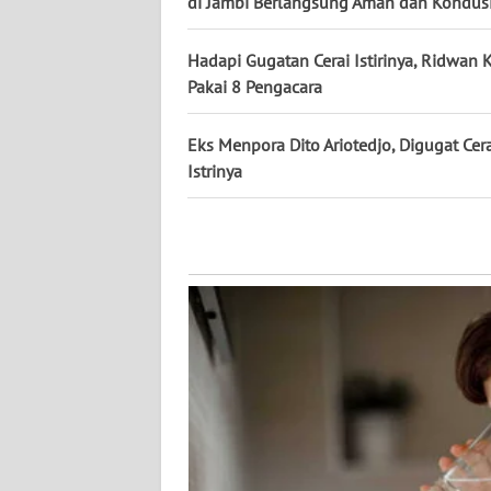
di Jambi Berlangsung Aman dan Kondusi
NUSANTARA
Hadapi Gugatan Cerai Istirinya, Ridwan 
WN
Pakai 8 Pengacara
JOGJA
Eks Menpora Dito Ariotedjo, Digugat Cer
WN
Istrinya
JATIM
WN
BALI
WN
KALBAR
WN
KALTENG
WN