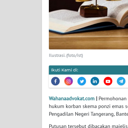
INDEKS
BERITA
KONTAK
KAMI
INFO
IKLAN
Ilustrasi. (foto/ist)
TENTANG
Ikuti Kami di:
KAMI
PEDOMAN
MEDIA
Wahanaadvokat.com
|
Permohonan s
SIBER
hukum korban skema ponzi emas sen
Pengadilan Negeri Tangerang, Bant
REDAKSI
Putusan tersebut dibacakan majeli