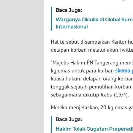
KARIR
Baca Juga:
Warganya Diculik di Global Sum
DISCLAIMER
Internasional
Wahana
News
Hal tersebut disampaikan Kantor h
Regional
delapan korban melalui akun Twitte
"Majelis Hakim PN Tangerang memb
WN
SUMUT
kg emas untuk para korban
skema
kuasa hukum delapan orang korba
WN
tonggak sejarah pemulihan korban di
JAKARTA
sebagaimana dikutip Rabu (13/4).
WN
Mereka menjelaskan, 20 kg emas yan
JABAR
Baca Juga:
WN
Hakim Tolak Gugatan Praperadi