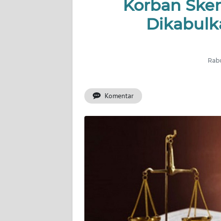
Korban Skem
Dikabulk
WAHANA
ADVOKAT
OPINI
Rabu
KONSUMEN
Komentar
NET
FORWAMKI
PERAPKI
WALINKI
Informasi