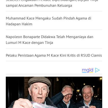
sampai Ancaman Pembunuhan Keluarga
WN
NUSANTARA
Muhammad Kace Mengaku Sudah Pindah Agama di
Hadapan Hakim
WN
JOGJA
Napoleon Bonaparte Didakwa Telah Menganiaya dan
Lumuri M Kace dengan Tinja
WN
JATIM
Pelaku Penistaan Agama M Kace Kini Kritis di RSUD Ciamis
WN
BALI
WN
KALBAR
WN
KALTENG