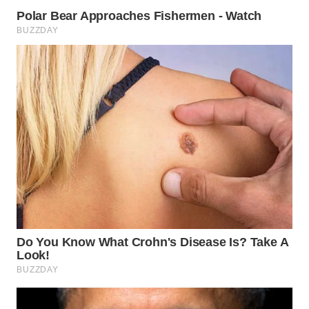
WN
SUMEDANG
WN
CIANJUR
WN
KEPULAUAN
SERIBU
WN
TANGERANG
WN
BINJAI
WN
CIREBON