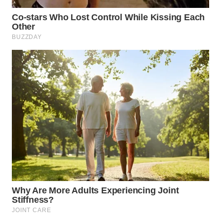
BEKASI
WN
BOGOR
WN
DEPOK
WN
TAPANULI
UTARA
WN
SAMOSIR
WN
PADANG
LAWAS