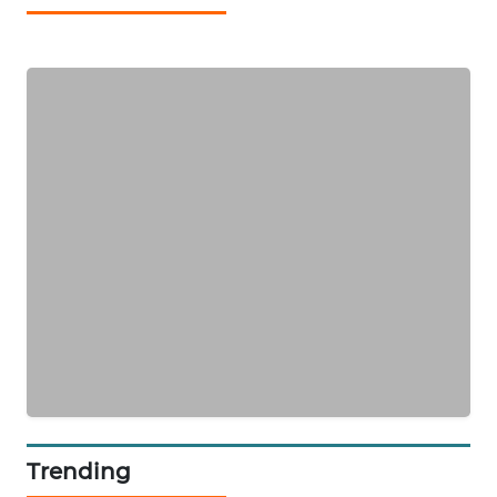
WAHANA
DESA
WISATA
LAPAK
WAHANA
Wahana
Network
KONSUMEN
LISTRIK
MASYARAKAT
KELISTRIKAN
Trending
WALINKI