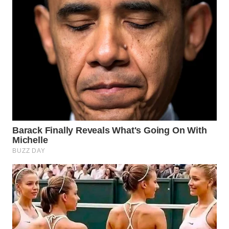
WN
INDRAMAYU
WN
KUNINGAN
WN
MAJALENGKA
WN
SUBANG
WN
SUKABUMI
WN
PURWAKARTA