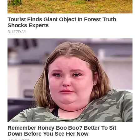
WN
NATUNA
WN
BINTAN
WN
MANDALIKA
WN
LIKUPANG
WN
LABUANBAJO
WN
BORNEO