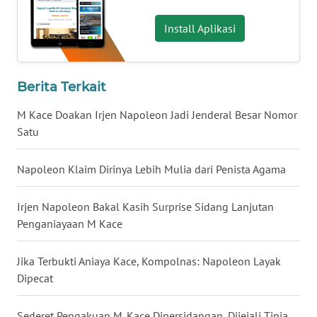
Install Aplikasi
WN
BABEL
Berita Terkait
WN
SUMBAR
M Kace Doakan Irjen Napoleon Jadi Jenderal Besar Nomor
Satu
WN
SUMSEL
Napoleon Klaim Dirinya Lebih Mulia dari Penista Agama
WN
BENGKULU
Irjen Napoleon Bakal Kasih Surprise Sidang Lanjutan
Penganiayaan M Kace
WN
LAMPUNG
Jika Terbukti Aniaya Kace, Kompolnas: Napoleon Layak
Dipecat
WN
JATENG
Sederet Pengakuan M. Kace Dipersidangan, Dijejali Tinja