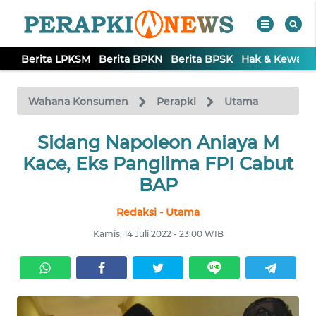
Berita LPKSM
Berita BPKN
Berita BPSK
Hak & Kewaji
WAHANA
Tutup
TV
Wahana Konsumen
Perapki
Utama
BERITA
Sidang Napoleon Aniaya M
LPKSM
Kace, Eks Panglima FPI Cabut
BAP
BERITA
BPKN
Redaksi - Utama
Kamis, 14 Juli 2022 - 23:00 WIB
BERITA
BPSK
HAK &