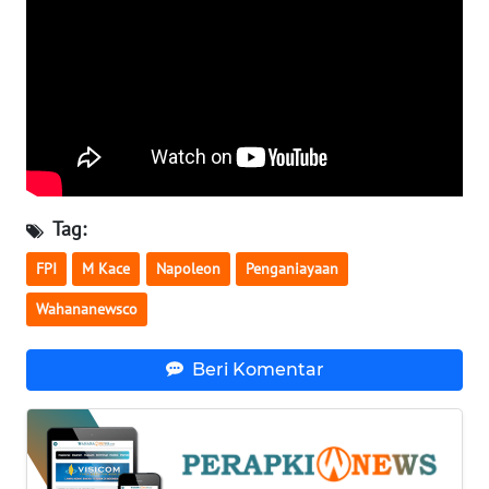
WN
SERAMBI
WN
JAMBI
WN
Tag:
SULTRA
FPI
M Kace
Napoleon
Penganiayaan
WN
Wahananewsco
NTB
Beri Komentar
WN
SULTENG
WN
SULBAR