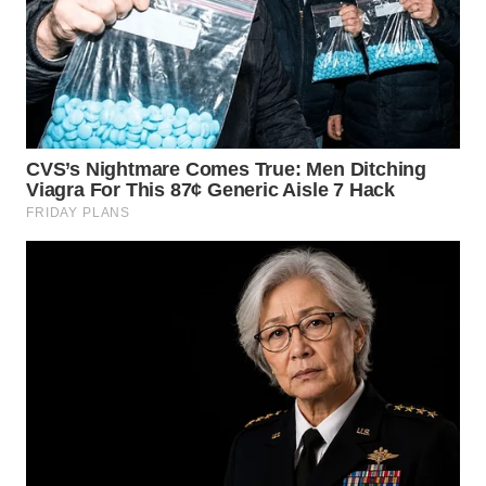
WN
KALTARA
WN
KALSEL
WN
KALTIM
WN
SULSEL
WN
GORONTALO
WN
SULUT