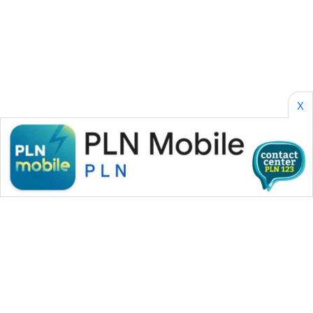
CILEUNGSI
NEWS
BERKAT
NEWS
X
BERAMPU
NEWS
ANUGERAH
NEWS
AKHLAK
ID
PERAPKI
NEWS