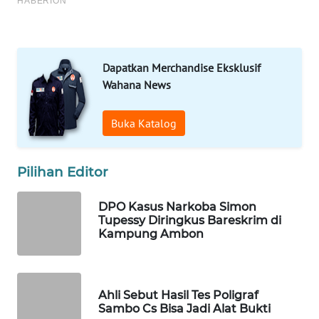
Wahana
Media
Group
Dapatkan Merchandise Eksklusif
Wahana News
WAHANA
NEWS
Buka Katalog
WAHANA
TANI
Pilihan Editor
WAHANA
DPO Kasus Narkoba Simon
ADVOKAT
Tupessy Diringkus Bareskrim di
Kampung Ambon
WAHANA
INFRASTRUKTUR
Ahli Sebut Hasil Tes Poligraf
WAHANA
Sambo Cs Bisa Jadi Alat Bukti
KONSUMEN