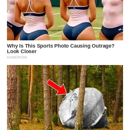
WN
PRIANGAN
TIMUR
WN
SEMARANG
WN
SOLO
WN
BOROBUDUR
WN
MADURA
WN
SURABAYA