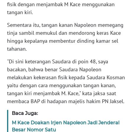
fisik dengan menjambak M Kace menggunakan
REDAKSI
tangan kiri.
KARIR
Sementara itu, tangan kanan Napoleon memegang
tinja sambil memukul dan mendorong keras Kace
DISCLAIMER
hingga kepalanya membentur dinding kamar sel
tahanan.
Wahana
News
"Di sini keterangan Saudara di poin 48, saya
Regional
bacakan, bahwa benar Saudara Napoleon
melakukan kekerasan fisik kepada Saudara Kosman
WN
SUMUT
yaitu dengan cara menggunakan tangan kanan,
tangan kiri menjambak M. Kace," kata jaksa saat
WN
membaca BAP di hadapan majelis hakim PN Jaksel.
JAKARTA
Baca Juga:
WN
M Kace Doakan Irjen Napoleon Jadi Jenderal
JABAR
Besar Nomor Satu