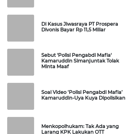
WAHANA
LISTRIK
Di Kasus Jiwasraya PT Prospera
Divonis Bayar Rp 11,5 Miliar
WAHANA
TRAVEL
Sebut 'Polisi Pengabdi Mafia'
WAHANA
Kamaruddin Simanjuntak Tolak
TV
Minta Maaf
WAHANANEWS
ID
Soal Video ‘Polisi Pengabdi Mafia’
Kamaruddin-Uya Kuya Dipolisikan
WAHANANEWS
CO ID
WAHANANEWS
Menkopolhukam: Tak Ada yang
NET
Larang KPK Lakukan OTT