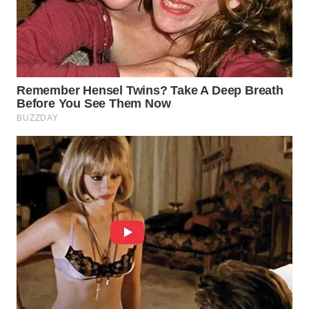
WN
TAPANULI
TENGAH
WN DELI
SERDANG
WN
TEBING
TINGGI
WN
PAKPAK
WN
KARAWANG
WN