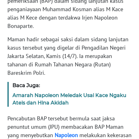
pemeriksaan (BAP) dalam sidang lanjutan kasus
Informasi
penganiayaan Muhammad Kosman alias M Kace
alias M Kece dengan terdakwa Irjen Napoleon
INDEKS
Bonaparte.
BERITA
Maman hadir sebagai saksi dalam sidang lanjutan
KONTAK
kasus tersebut yang digelar di Pengadilan Negeri
KAMI
Jakarta Selatan, Kamis (14/7). Ia merupakan
tahanan di Rumah Tahanan Negara (Rutan)
INFO
Bareskrim Polri.
IKLAN
Baca Juga:
TENTANG
Amarah Napoleon Meledak Usai Kace Ngaku
KAMI
Ateis dan Hina Akidah
PEDOMAN
Pencabutan BAP tersebut bermula saat jaksa
MEDIA
penuntut umum (JPU) membacakan BAP Maman
SIBER
yang menyebutkan
Napoleon
melakukan kekerasan