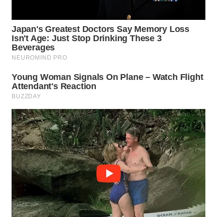
WN
MALUKU
WN
MALUT
WN
DAIRI
WN
DANAU
TOBA
WN
NIAS
WN