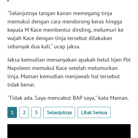
WN
"Selanjutnya tangan kanan memegang tinja
BANTEN
memukul dengan cara mendorong keras hingga
kepala M Kace membentur dinding, melumuri ke
WN
wajah Kace dengan tinja tersebut dilakukan
NTT
sebanyak dua kali," ucap jaksa.
WN
Jaksa kemudian menanyakan apakah betul Irjen Pol
KEPRI
Napoleon memukul Kace setelah melumurkan
tinja. Maman kemudian menjawab hal tersebut
WN
tidak benar.
PAPUA
"Tidak ada. Saya mencabut BAP saya," kata Maman.
WN
PAPUA
1
2
3
Selanjutnya
Lihat Semua
BARAT
WN
RIAU