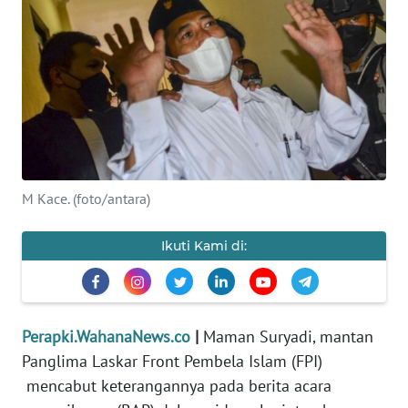
KEWAJIBAN
KONSUMEN
WAHANA
ADVOKAT
OPINI
M Kace. (foto/antara)
KONSUMEN
NET
Ikuti Kami di:
FORWAMKI
PERAPKI
Perapki.WahanaNews.co
|
Maman Suryadi, mantan
Panglima Laskar Front Pembela Islam (FPI)
WALINKI
mencabut keterangannya pada berita acara