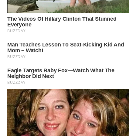
LANGKAT
WN
TAPANULI
SELATAN
WN
TANJUNG
LESUNG
WN
KARO
WN
SIMALUNGUN
WN
LABUHANBATU